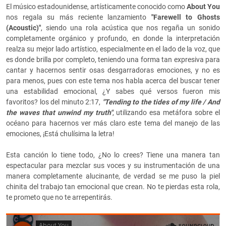
El músico estadounidense, artísticamente conocido como
About You
nos regala su más reciente lanzamiento
"Farewell to Ghosts
(Acoustic)"
, siendo una rola acústica que nos regaña un sonido
completamente orgánico y profundo, en donde la interpretación
realza su mejor lado artístico, especialmente en el lado de la voz, que
es donde brilla por completo, teniendo una forma tan expresiva para
cantar y hacernos sentir osas desgarradoras emociones, y no es
para menos, pues con este tema nos habla acerca del buscar tener
una estabilidad emocional, ¿Y sabes qué versos fueron mis
favoritos? los del minuto 2:17,
"Tending to the tides of my life / And
the waves that unwind my truth"
, utilizando esa metáfora sobre el
océano para hacernos ver más claro este tema del manejo de las
emociones, ¡Está chulísima la letra!
Esta canción lo tiene todo, ¿No lo crees? Tiene una manera tan
espectacular para mezclar sus voces y su instrumentación de una
manera completamente alucinante, de verdad se me puso la piel
chinita del trabajo tan emocional que crean. No te pierdas esta rola,
te prometo que no te arrepentirás.