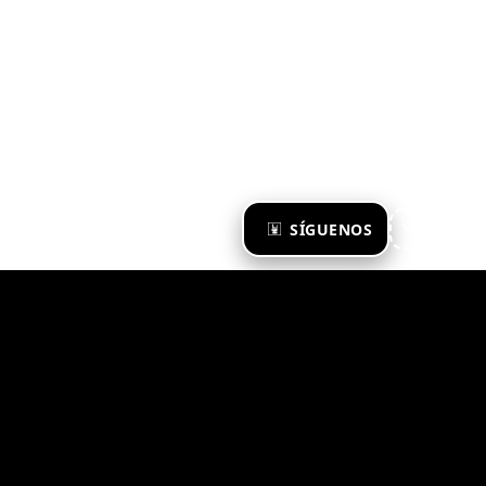
×
SÍGUENOS
Ya te sigo
Zona Emergente 2023
© ZONA EMERGENTE
TODOS LOS DERECHOS RESERVADOS