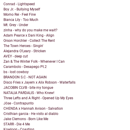
Conrad - Lightspeed
Boy Jr. - Bullying Myself
Momo Rei - Feel Fine
Bianca Lily - Too Much
Mt. Grey - Under
zinha - why do you make me wait?
Adam Pearce x Dani King - Align
Orson Horchler - Collect The Rent
The Town Heroes - Singin'
Alejandra O'Leary - Stricken
AVEY - deep cut
Zan & The Winter Folk - Whenever I Can
Carambolo - Desapego Pt.2
bs - lost cowboy
BRANDON S.C - NOT AGAIN
Disco Fries x Jayem x Alix Robson - Waterfalls
JACOBIN CLVB - bite my tongue
NATALIA PARDALIS - Who Knew!
Three Lefts and A Right - Opened Up My Eyes
Jōse - Contrapunto
CHENDA x Hannah Avison - Salvation
Cristhian garcia - He visto al diablo
Jake Clemons - Born Like Me
STARR - Die 4 Me
Kowloon - Coasting