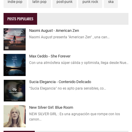
indie pop
latin pop
post-punk
punk rock
ska
POSTS POPULARES
Naomi August - American Zen
Naomi August presenta "American Zen" , una can…
Max Ceddo - She Forever
Con una atmósfera súper cálida y optimista, llega desde Nue…
Sucia Elegancia - Contenido Delicado
"Sucia Elegancia" no es apto para sensibles, co…
New Silver Girl: Blue Room
NEW SILVER GIRL : Es una agrupación que rompe con los
canon…