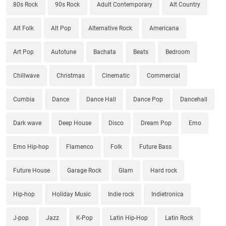
80s Rock
90s Rock
Adult Contemporary
Alt Country
Alt Folk
Alt Pop
Alternative Rock
Americana
Art Pop
Autotune
Bachata
Beats
Bedroom
Chillwave
Christmas
Cinematic
Commercial
Cumbia
Dance
Dance Hall
Dance Pop
Dancehall
Dark wave
Deep House
Disco
Dream Pop
Emo
Emo Hip-hop
Flamenco
Folk
Future Bass
Future House
Garage Rock
Glam
Hard rock
Hip-hop
Holiday Music
Indie rock
Indietronica
J-pop
Jazz
K-Pop
Latin Hip-Hop
Latin Rock