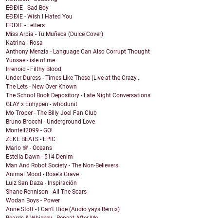
EĐĐIE - Sad Boy
EĐĐIE - Wish I Hated You
EĐĐIE - Letters
Miss Arpía - Tu Muñeca (Dulce Cover)
Katrina - Rosa
Anthony Menzia - Language Can Also Corrupt Thought
Yunsae - isle of me
Irrenoid - Filthy Blood
Under Duress - Times Like These (Live at the Crazy...
The Lets - New Over Known
The School Book Depository - Late Night Conversations
GLAY x Enhypen - whodunit
Mo Troper - The Billy Joel Fan Club
Bruno Brocchi - Underground Love
Montell2099 - GO!
ZEKE BEATS - EPIC
Marlo 💯 - Oceans
Estella Dawn - 514 Denim
Man And Robot Society - The Non-Believers
Animal Mood - Rose's Grave
Luiz San Daza - Inspiración
Shane Rennison - All The Scars
Wodan Boys - Power
Anne Stott - I Can't Hide (Audio yays Remix)