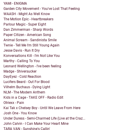
YAMI - ENIGMA
Garden City Movement - You've Lost That Feeling
WAASH - Might As Well Know
The Motion Epic - Heartbreakers
Parlour Magic - Super Eight
Dan Zimmerman - Sharp Words
Paper Citizen - American Song
Animal Scream - Sandinista Smile
Twnie - Tell Me I'm Still Young Again
Jesse Davis - Run It Dry
Konversations Kill - I'm Not Like You
Marthy - Calling To You
Leonard Wellington - I've been feeling
Madge - Shiversucker
DayEyez - Cold Reaction
Lucifers Beard - Out For Blood
Vilhelm Buchaus - Dying Light
NLM - The Modern Anthem
Kids in a Cage - TAKE OFF - Radio Edit
Otriexx - Pain
Kai Tak x Chelsey Boy - Until We Leave From Here
Josh One - You Know
Under Duress - Semi-Charmed Life (Live at the Craz...
John Calvin - I Can Make Your Heart Mine
TARA VAN - Sunshine's Callin'