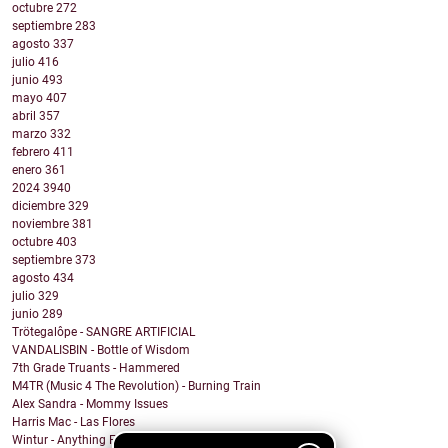
octubre
272
septiembre
283
agosto
337
julio
416
junio
493
mayo
407
abril
357
marzo
332
febrero
411
enero
361
2024
3940
diciembre
329
noviembre
381
octubre
403
septiembre
373
agosto
434
julio
329
junio
289
Trötegalôpe - SANGRE ARTIFICIAL
VANDALISBIN - Bottle of Wisdom
7th Grade Truants - Hammered
M4TR (Music 4 The Revolution) - Burning Train
Alex Sandra - Mommy Issues
Harris Mac - Las Flores
Wintur - Anything For You