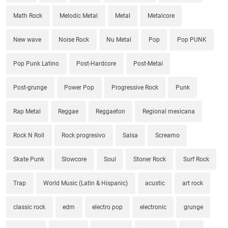
Math Rock
Melodic Metal
Metal
Metalcore
New wave
Noise Rock
Nu Metal
Pop
Pop PUNK
Pop Punk Latino
Post-Hardcore
Post-Metal
Post-grunge
Power Pop
Progressive Rock
Punk
Rap Metal
Reggae
Reggaeton
Regional mexicana
Rock N Roll
Rock progresivo
Salsa
Screamo
Skate Punk
Slowcore
Soul
Stoner Rock
Surf Rock
Trap
World Music (Latin & Hispanic)
acustic
art rock
classic rock
edm
electro pop
electronic
grunge