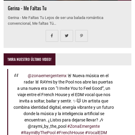
Gerina - Me Faltas Tu
Gerina - Me Faltas Tu Lejos de ser una balada romántica
convencional, Me faltas Tú…
!MIRA NUESTRO ÚLTIMO VIDEO!
@zonaemergentemx
🚨 Nueva música en el
radar 🚨 RAYmi by the Pool nos abre las puertas
a una nueva era con “I Invite You to Feel Good”, un
viaje entre el French House y el EDM vocal que nos
invita a soltar, bailar y sentir. ✨🐱 Un artista que
combina identidad digital, energía vibrante y un futuro
donde la música y la inteligencia artificial se
encuentran. ¿Listxs para dejarse llevar? 🎶
@raymi_by_the_pool
#ZonaEmergente
#RaymiByThePool
#FrenchHouse
#VocalEDM