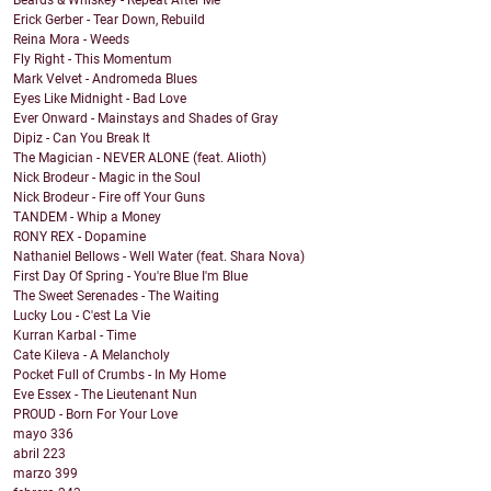
Beards & Whiskey - Repeat After Me
Erick Gerber - Tear Down, Rebuild
Reina Mora - Weeds
Fly Right - This Momentum
Mark Velvet - Andromeda Blues
Eyes Like Midnight - Bad Love
Ever Onward - Mainstays and Shades of Gray
Dipiz - Can You Break It
The Magician - NEVER ALONE (feat. Alioth)
Nick Brodeur - Magic in the Soul
Nick Brodeur - Fire off Your Guns
TANDEM - Whip a Money
RONY REX - Dopamine
Nathaniel Bellows - Well Water (feat. Shara Nova)
First Day Of Spring - You're Blue I'm Blue
The Sweet Serenades - The Waiting
Lucky Lou - C'est La Vie
Kurran Karbal - Time
Cate Kileva - A Melancholy
Pocket Full of Crumbs - In My Home
Eve Essex - The Lieutenant Nun
PROUD - Born For Your Love
mayo
336
abril
223
marzo
399