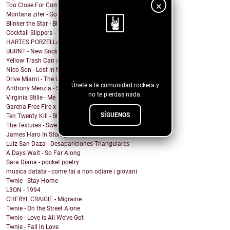
×
Too Close For Comfort - ROSE GOLD LIGHTS
Montana zifer - Got A Mama
Blinker the Star - Black Spring
Cocktail Slippers - Talking About Love
HARTES PORZELLAN - RICH
BURNT - New Socks
¡Sigue nuestro
Yellow Trash Can x Keith Canva$ - Can't hear
blog!
Nico Son - Lost in the Shade
Drive Miami - The Unknown
Únete a la comunidad rockera y
Anthony Menzia - Sorceress Olga
no te pierdas nada.
Virginia Stille - Me Engañaste
Garena Free Fire x YMIR - Feeling the Fire
SÍGUENOS
Ten Twenty Kill - Black Eleven
The Textures - Sweatshort Summer
James Haro In Storage - City Terrace
Luiz San Daza - Desapariciones Triangulares
A Days Wait - So Far Along
Sara Diana - pocket poetry
musica datata - come fai a non odiare i giovani
Twnie - Stay Home
L3ON - 1994
CHERYL CRAIGIE - Migraine
Twnie - On the Street Alone
Twnie - Love is All We've Got
Twnie - Fall in Love