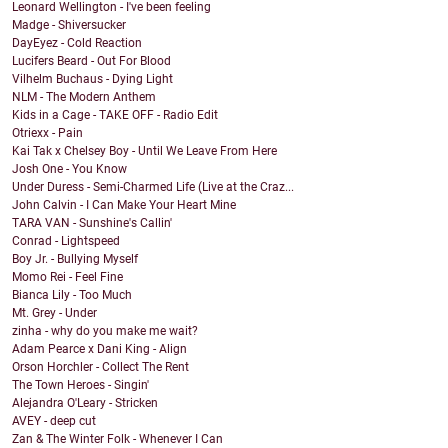
Leonard Wellington - I've been feeling
Madge - Shiversucker
DayEyez - Cold Reaction
Lucifers Beard - Out For Blood
Vilhelm Buchaus - Dying Light
NLM - The Modern Anthem
Kids in a Cage - TAKE OFF - Radio Edit
Otriexx - Pain
Kai Tak x Chelsey Boy - Until We Leave From Here
Josh One - You Know
Under Duress - Semi-Charmed Life (Live at the Craz...
John Calvin - I Can Make Your Heart Mine
TARA VAN - Sunshine's Callin'
Conrad - Lightspeed
Boy Jr. - Bullying Myself
Momo Rei - Feel Fine
Bianca Lily - Too Much
Mt. Grey - Under
zinha - why do you make me wait?
Adam Pearce x Dani King - Align
Orson Horchler - Collect The Rent
The Town Heroes - Singin'
Alejandra O'Leary - Stricken
AVEY - deep cut
Zan & The Winter Folk - Whenever I Can