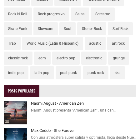
Rock N Roll
Rock progresivo
Salsa
Screamo
Skate Punk
Slowcore
Soul
Stoner Rock
Surf Rock
Trap
World Music (Latin & Hispanic)
acustic
art rock
classic rock
edm
electro pop
electronic
grunge
indie pop
latin pop
post-punk
punk rock
ska
POSTS POPULARES
Naomi August - American Zen
Naomi August presenta "American Zen" , una can…
Max Ceddo - She Forever
Con una atmósfera súper cálida y optimista, llega desde Nue…