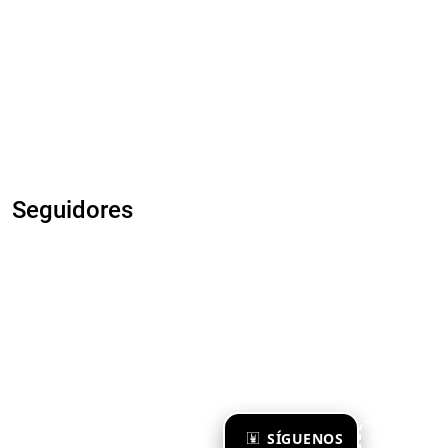
Seguidores
×
SÍGUENOS
Ya te sigo