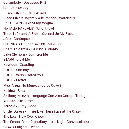
Carambolo - Desapego Pt.2
bs - lost cowboy
BRANDON S.C - NOT AGAIN
Disco Fries x Jayem x Alix Robson - Waterfalls
JACOBIN CLVB - bite my tongue
NATALIA PARDALIS - Who Knew!
Three Lefts and A Right - Opened Up My Eyes
Jōse - Contrapunto
CHENDA x Hannah Avison - Salvation
Cristhian garcia - He visto al diablo
Jake Clemons - Born Like Me
STARR - Die 4 Me
Kowloon - Coasting
EĐĐIE - Sad Boy
EĐĐIE - Wish I Hated You
EĐĐIE - Letters
Miss Arpía - Tu Muñeca (Dulce Cover)
Katrina - Rosa
Anthony Menzia - Language Can Also Corrupt Thought
Yunsae - isle of me
Irrenoid - Filthy Blood
Under Duress - Times Like These (Live at the Crazy...
The Lets - New Over Known
The School Book Depository - Late Night Conversations
GLAY x Enhypen - whodunit