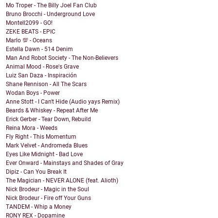
Mo Troper - The Billy Joel Fan Club
Bruno Brocchi - Underground Love
Montell2099 - GO!
ZEKE BEATS - EPIC
Marlo 💯 - Oceans
Estella Dawn - 514 Denim
Man And Robot Society - The Non-Believers
Animal Mood - Rose's Grave
Luiz San Daza - Inspiración
Shane Rennison - All The Scars
Wodan Boys - Power
Anne Stott - I Can't Hide (Audio yays Remix)
Beards & Whiskey - Repeat After Me
Erick Gerber - Tear Down, Rebuild
Reina Mora - Weeds
Fly Right - This Momentum
Mark Velvet - Andromeda Blues
Eyes Like Midnight - Bad Love
Ever Onward - Mainstays and Shades of Gray
Dipiz - Can You Break It
The Magician - NEVER ALONE (feat. Alioth)
Nick Brodeur - Magic in the Soul
Nick Brodeur - Fire off Your Guns
TANDEM - Whip a Money
RONY REX - Dopamine