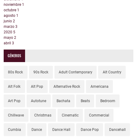
noviembre
1
octubre
1
agosto
1
junio
2
marzo
3
2020
5
mayo
2
abril
3
GÉNEROS
80s Rock
90s Rock
Adult Contemporary
Alt Country
Alt Folk
Alt Pop
Alternative Rock
Americana
Art Pop
Autotune
Bachata
Beats
Bedroom
Chillwave
Christmas
Cinematic
Commercial
Cumbia
Dance
Dance Hall
Dance Pop
Dancehall