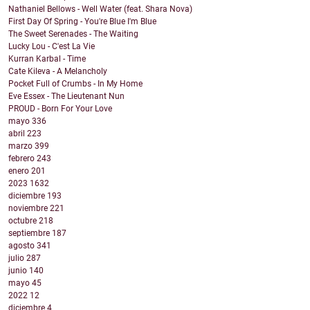
Nathaniel Bellows - Well Water (feat. Shara Nova)
First Day Of Spring - You're Blue I'm Blue
The Sweet Serenades - The Waiting
Lucky Lou - C'est La Vie
Kurran Karbal - Time
Cate Kileva - A Melancholy
Pocket Full of Crumbs - In My Home
Eve Essex - The Lieutenant Nun
PROUD - Born For Your Love
mayo
336
abril
223
marzo
399
febrero
243
enero
201
2023
1632
diciembre
193
noviembre
221
octubre
218
septiembre
187
agosto
341
julio
287
junio
140
mayo
45
2022
12
diciembre
4