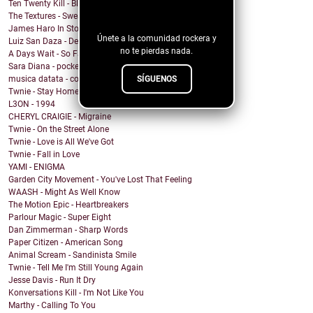
Ten Twenty Kill - Black Eleven
blog!
The Textures - Sweatshort Summer
James Haro In Storage - City Terrace
Únete a la comunidad rockera y
Luiz San Daza - Desapariciones Triangulares
no te pierdas nada.
A Days Wait - So Far Along
Sara Diana - pocket poetry
SÍGUENOS
musica datata - come fai a non odiare i giovani
Twnie - Stay Home
L3ON - 1994
CHERYL CRAIGIE - Migraine
Twnie - On the Street Alone
Twnie - Love is All We've Got
Twnie - Fall in Love
YAMI - ENIGMA
Garden City Movement - You've Lost That Feeling
WAASH - Might As Well Know
The Motion Epic - Heartbreakers
Parlour Magic - Super Eight
Dan Zimmerman - Sharp Words
Paper Citizen - American Song
Animal Scream - Sandinista Smile
Twnie - Tell Me I'm Still Young Again
Jesse Davis - Run It Dry
Konversations Kill - I'm Not Like You
Marthy - Calling To You