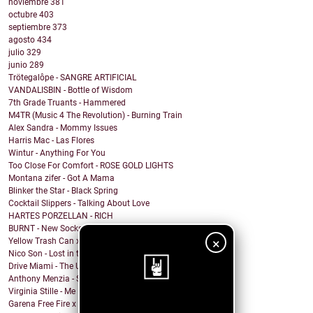
noviembre
381
octubre
403
septiembre
373
agosto
434
julio
329
junio
289
Trötegalôpe - SANGRE ARTIFICIAL
VANDALISBIN - Bottle of Wisdom
7th Grade Truants - Hammered
M4TR (Music 4 The Revolution) - Burning Train
Alex Sandra - Mommy Issues
Harris Mac - Las Flores
Wintur - Anything For You
Too Close For Comfort - ROSE GOLD LIGHTS
Montana zifer - Got A Mama
Blinker the Star - Black Spring
Cocktail Slippers - Talking About Love
HARTES PORZELLAN - RICH
BURNT - New Socks
×
Yellow Trash Can x Keith Canva$ - Can't hear
Nico Son - Lost in the Shade
Drive Miami - The Unknown
Anthony Menzia - Sorceress Olga
Virginia Stille - Me Engañaste
Garena Free Fire x YMIR - Feeling the Fire
¡Sigue nuestro