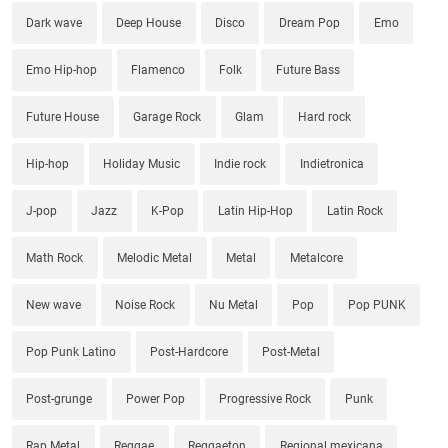
Dark wave
Deep House
Disco
Dream Pop
Emo
Emo Hip-hop
Flamenco
Folk
Future Bass
Future House
Garage Rock
Glam
Hard rock
Hip-hop
Holiday Music
Indie rock
Indietronica
J-pop
Jazz
K-Pop
Latin Hip-Hop
Latin Rock
Math Rock
Melodic Metal
Metal
Metalcore
New wave
Noise Rock
Nu Metal
Pop
Pop PUNK
Pop Punk Latino
Post-Hardcore
Post-Metal
Post-grunge
Power Pop
Progressive Rock
Punk
Rap Metal
Reggae
Reggaeton
Regional mexicana