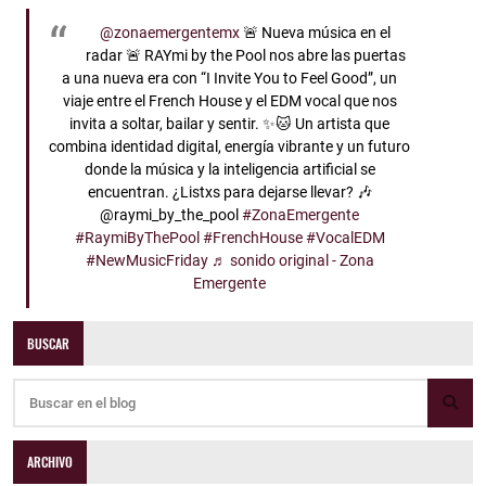
@zonaemergentemx
🚨 Nueva música en el
radar 🚨 RAYmi by the Pool nos abre las puertas
a una nueva era con “I Invite You to Feel Good”, un
viaje entre el French House y el EDM vocal que nos
invita a soltar, bailar y sentir. ✨🐱 Un artista que
combina identidad digital, energía vibrante y un futuro
donde la música y la inteligencia artificial se
encuentran. ¿Listxs para dejarse llevar? 🎶
@raymi_by_the_pool
#ZonaEmergente
#RaymiByThePool
#FrenchHouse
#VocalEDM
#NewMusicFriday
♬ sonido original - Zona
Emergente
BUSCAR
ARCHIVO