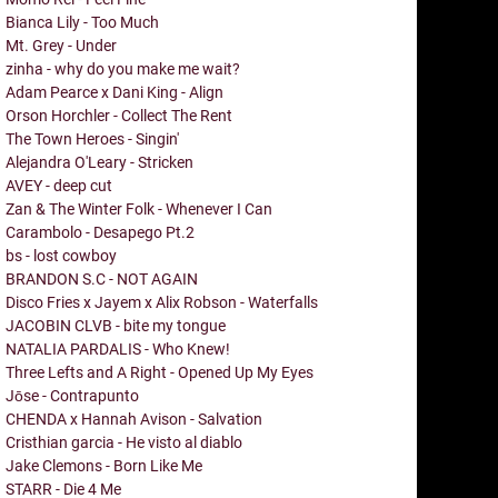
Bianca Lily - Too Much
Mt. Grey - Under
zinha - why do you make me wait?
Adam Pearce x Dani King - Align
Orson Horchler - Collect The Rent
The Town Heroes - Singin'
Alejandra O'Leary - Stricken
AVEY - deep cut
Zan & The Winter Folk - Whenever I Can
Carambolo - Desapego Pt.2
bs - lost cowboy
BRANDON S.C - NOT AGAIN
Disco Fries x Jayem x Alix Robson - Waterfalls
JACOBIN CLVB - bite my tongue
NATALIA PARDALIS - Who Knew!
Three Lefts and A Right - Opened Up My Eyes
Jōse - Contrapunto
CHENDA x Hannah Avison - Salvation
Cristhian garcia - He visto al diablo
Jake Clemons - Born Like Me
STARR - Die 4 Me