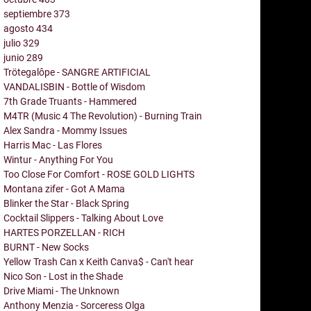
septiembre
373
agosto
434
julio
329
junio
289
Trötegalôpe - SANGRE ARTIFICIAL
VANDALISBIN - Bottle of Wisdom
7th Grade Truants - Hammered
M4TR (Music 4 The Revolution) - Burning Train
Alex Sandra - Mommy Issues
Harris Mac - Las Flores
Wintur - Anything For You
Too Close For Comfort - ROSE GOLD LIGHTS
Montana zifer - Got A Mama
Blinker the Star - Black Spring
Cocktail Slippers - Talking About Love
HARTES PORZELLAN - RICH
BURNT - New Socks
Yellow Trash Can x Keith Canva$ - Can't hear
Nico Son - Lost in the Shade
Drive Miami - The Unknown
Anthony Menzia - Sorceress Olga