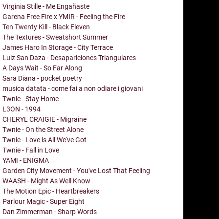
Virginia Stille - Me Engañaste
Garena Free Fire x YMIR - Feeling the Fire
Ten Twenty Kill - Black Eleven
The Textures - Sweatshort Summer
James Haro In Storage - City Terrace
Luiz San Daza - Desapariciones Triangulares
A Days Wait - So Far Along
Sara Diana - pocket poetry
musica datata - come fai a non odiare i giovani
Twnie - Stay Home
L3ON - 1994
CHERYL CRAIGIE - Migraine
Twnie - On the Street Alone
Twnie - Love is All We've Got
Twnie - Fall in Love
YAMI - ENIGMA
Garden City Movement - You've Lost That Feeling
WAASH - Might As Well Know
The Motion Epic - Heartbreakers
Parlour Magic - Super Eight
Dan Zimmerman - Sharp Words