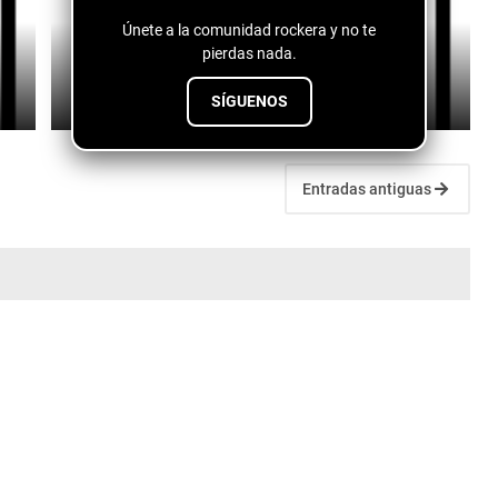
Únete a la comunidad rockera y no te
pierdas nada.
Fuentes de vida - conspiranoico
July 28, 2026
SÍGUENOS
Entradas antiguas