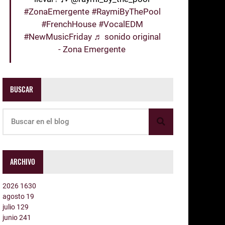
#ZonaEmergente
#RaymiByThePool
#FrenchHouse
#VocalEDM
#NewMusicFriday
♬ sonido original
- Zona Emergente
BUSCAR
ARCHIVO
2026
1630
agosto
19
julio
129
junio
241