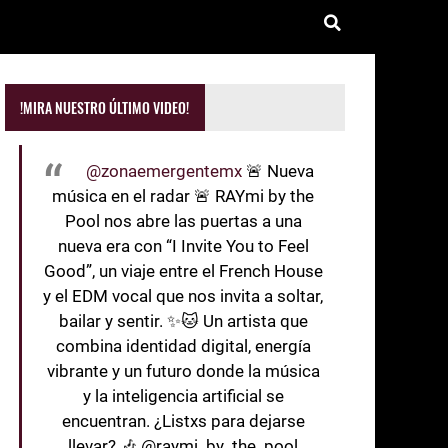
!MIRA NUESTRO ÚLTIMO VIDEO!
@zonaemergentemx
🚨 Nueva
música en el radar 🚨 RAYmi by the
Pool nos abre las puertas a una
nueva era con “I Invite You to Feel
Good”, un viaje entre el French House
y el EDM vocal que nos invita a soltar,
bailar y sentir. ✨🐱 Un artista que
combina identidad digital, energía
vibrante y un futuro donde la música
y la inteligencia artificial se
encuentran. ¿Listxs para dejarse
llevar? 🎶 @raymi_by_the_pool