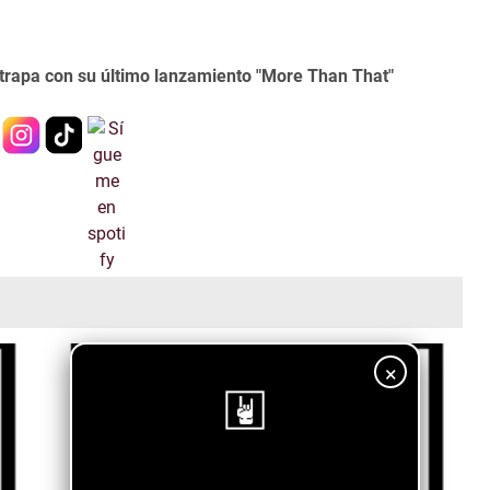
atrapa con su último lanzamiento "More Than That"
×
¡Sigue nuestro blog!