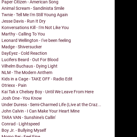
Paper Citizen - American Song
Animal Scream - Sandinista Smile
Twnie - Tell Me I'm Still Young Again
Jesse Davis - Run It Dry
Konversations Kill - I'm Not Like You
Marthy - Calling To You
Leonard Wellington - I've been feeling
Madge - Shiversucker
DayEyez - Cold Reaction
Lucifers Beard - Out For Blood
Vilhelm Buchaus - Dying Light
NLM - The Modern Anthem
Kids in a Cage - TAKE OFF - Radio Edit
Otriexx - Pain
Kai Tak x Chelsey Boy - Until We Leave From Here
Josh One - You Know
Under Duress - Semi-Charmed Life (Live at the Craz...
John Calvin - I Can Make Your Heart Mine
TARA VAN - Sunshine's Callin'
Conrad - Lightspeed
Boy Jr. - Bullying Myself
Momo Rei - Feel Fine