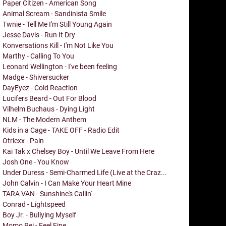
Paper Citizen - American Song
Animal Scream - Sandinista Smile
Twnie - Tell Me I'm Still Young Again
Jesse Davis - Run It Dry
Konversations Kill - I'm Not Like You
Marthy - Calling To You
Leonard Wellington - I've been feeling
Madge - Shiversucker
DayEyez - Cold Reaction
Lucifers Beard - Out For Blood
Vilhelm Buchaus - Dying Light
NLM - The Modern Anthem
Kids in a Cage - TAKE OFF - Radio Edit
Otriexx - Pain
Kai Tak x Chelsey Boy - Until We Leave From Here
Josh One - You Know
Under Duress - Semi-Charmed Life (Live at the Craz...
John Calvin - I Can Make Your Heart Mine
TARA VAN - Sunshine's Callin'
Conrad - Lightspeed
Boy Jr. - Bullying Myself
Momo Rei - Feel Fine