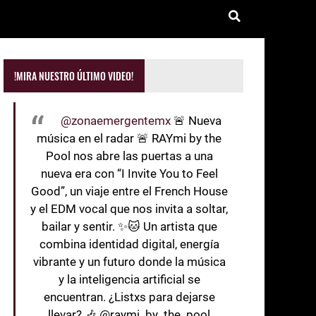
!MIRA NUESTRO ÚLTIMO VIDEO!
@zonaemergentemx
🚨 Nueva
música en el radar 🚨 RAYmi by the
Pool nos abre las puertas a una
nueva era con “I Invite You to Feel
Good”, un viaje entre el French House
y el EDM vocal que nos invita a soltar,
bailar y sentir. ✨🐱 Un artista que
combina identidad digital, energía
vibrante y un futuro donde la música
y la inteligencia artificial se
encuentran. ¿Listxs para dejarse
llevar? 🎶 @raymi_by_the_pool