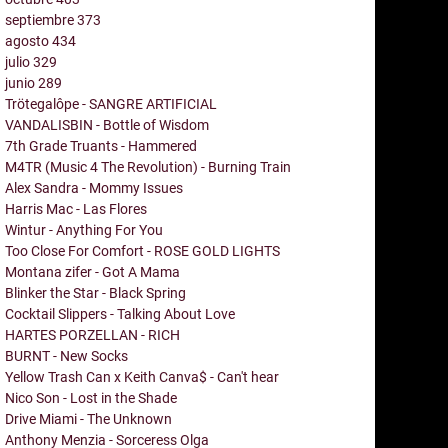
septiembre
373
agosto
434
julio
329
junio
289
Trötegalôpe - SANGRE ARTIFICIAL
VANDALISBIN - Bottle of Wisdom
7th Grade Truants - Hammered
M4TR (Music 4 The Revolution) - Burning Train
Alex Sandra - Mommy Issues
Harris Mac - Las Flores
Wintur - Anything For You
Too Close For Comfort - ROSE GOLD LIGHTS
Montana zifer - Got A Mama
Blinker the Star - Black Spring
Cocktail Slippers - Talking About Love
HARTES PORZELLAN - RICH
BURNT - New Socks
Yellow Trash Can x Keith Canva$ - Can't hear
Nico Son - Lost in the Shade
Drive Miami - The Unknown
Anthony Menzia - Sorceress Olga