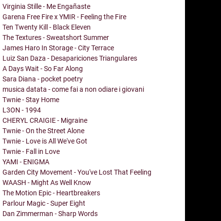
Virginia Stille - Me Engañaste
Garena Free Fire x YMIR - Feeling the Fire
Ten Twenty Kill - Black Eleven
The Textures - Sweatshort Summer
James Haro In Storage - City Terrace
Luiz San Daza - Desapariciones Triangulares
A Days Wait - So Far Along
Sara Diana - pocket poetry
musica datata - come fai a non odiare i giovani
Twnie - Stay Home
L3ON - 1994
CHERYL CRAIGIE - Migraine
Twnie - On the Street Alone
Twnie - Love is All We've Got
Twnie - Fall in Love
YAMI - ENIGMA
Garden City Movement - You've Lost That Feeling
WAASH - Might As Well Know
The Motion Epic - Heartbreakers
Parlour Magic - Super Eight
Dan Zimmerman - Sharp Words