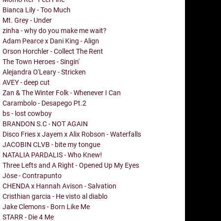
Bianca Lily - Too Much
Mt. Grey - Under
zinha - why do you make me wait?
Adam Pearce x Dani King - Align
Orson Horchler - Collect The Rent
The Town Heroes - Singin'
Alejandra O'Leary - Stricken
AVEY - deep cut
Zan & The Winter Folk - Whenever I Can
Carambolo - Desapego Pt.2
bs - lost cowboy
BRANDON S.C - NOT AGAIN
Disco Fries x Jayem x Alix Robson - Waterfalls
JACOBIN CLVB - bite my tongue
NATALIA PARDALIS - Who Knew!
Three Lefts and A Right - Opened Up My Eyes
Jōse - Contrapunto
CHENDA x Hannah Avison - Salvation
Cristhian garcia - He visto al diablo
Jake Clemons - Born Like Me
STARR - Die 4 Me