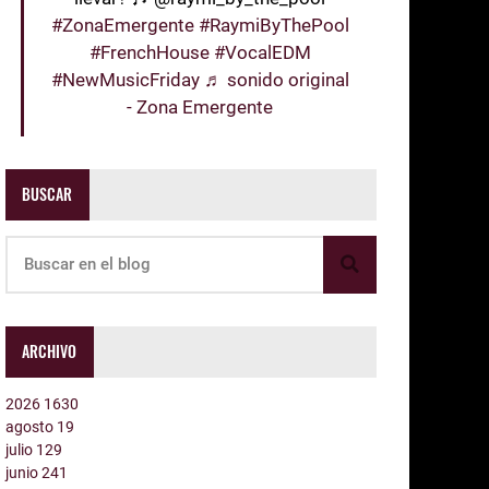
#ZonaEmergente
#RaymiByThePool
#FrenchHouse
#VocalEDM
#NewMusicFriday
♬ sonido original
- Zona Emergente
BUSCAR
ARCHIVO
2026
1630
agosto
19
julio
129
junio
241