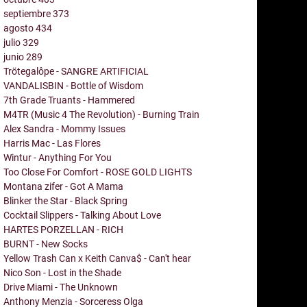
septiembre
373
agosto
434
julio
329
junio
289
Trötegalôpe - SANGRE ARTIFICIAL
VANDALISBIN - Bottle of Wisdom
7th Grade Truants - Hammered
M4TR (Music 4 The Revolution) - Burning Train
Alex Sandra - Mommy Issues
Harris Mac - Las Flores
Wintur - Anything For You
Too Close For Comfort - ROSE GOLD LIGHTS
Montana zifer - Got A Mama
Blinker the Star - Black Spring
Cocktail Slippers - Talking About Love
HARTES PORZELLAN - RICH
BURNT - New Socks
Yellow Trash Can x Keith Canva$ - Can't hear
Nico Son - Lost in the Shade
Drive Miami - The Unknown
Anthony Menzia - Sorceress Olga