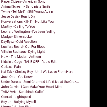
Paper Citizen - American Song
Animal Scream - Sandinista Smile
Twnie - Tell Me I'm Still Young Again
Jesse Davis - Run It Dry
Konversations Kill - I'm Not Like You
Marthy - Calling To You
Leonard Wellington - I've been feeling
Madge - Shiversucker
DayEyez - Cold Reaction
Lucifers Beard - Out For Blood
Vilhelm Buchaus - Dying Light
NLM - The Modern Anthem
Kids in a Cage - TAKE OFF - Radio Edit
Otriexx - Pain
Kai Tak x Chelsey Boy - Until We Leave From Here
Josh One - You Know
Under Duress - Semi-Charmed Life (Live at the Craz...
John Calvin - I Can Make Your Heart Mine
TARA VAN - Sunshine's Callin'
Conrad - Lightspeed
Boy Jr. - Bullying Myself
Momo Rei - Feel Fine