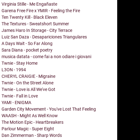
Virginia Stille - Me Engañaste
Garena Free Fire x YMIR - Feeling the Fire
Ten Twenty Kill - Black Eleven
The Textures - Sweatshort Summer
James Haro In Storage - City Terrace
Luiz San Daza - Desapariciones Triangulares
A Days Wait - So Far Along
Sara Diana - pocket poetry
musica datata - come fai a non odiare i giovani
Twnie - Stay Home
L3ON - 1994
CHERYL CRAIGIE - Migraine
Twnie - On the Street Alone
Twnie - Love is All We've Got
Twnie - Fall in Love
YAMI - ENIGMA
Garden City Movement - You've Lost That Feeling
WAASH - Might As Well Know
The Motion Epic - Heartbreakers
Parlour Magic - Super Eight
Dan Zimmerman - Sharp Words