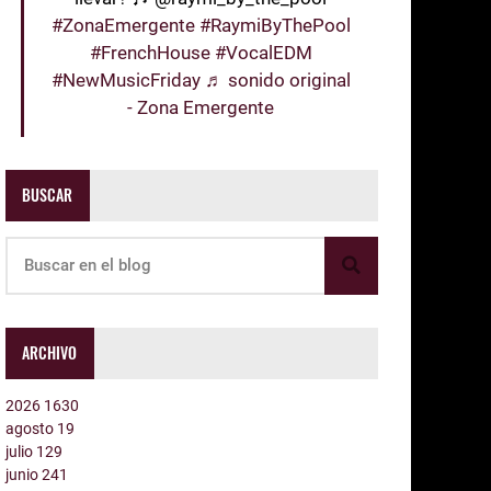
#ZonaEmergente
#RaymiByThePool
#FrenchHouse
#VocalEDM
#NewMusicFriday
♬ sonido original
- Zona Emergente
BUSCAR
ARCHIVO
2026
1630
agosto
19
julio
129
junio
241