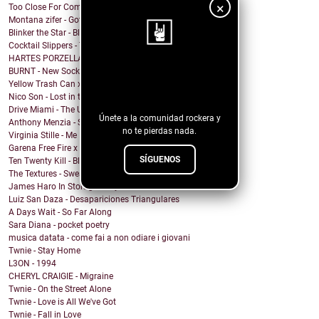
×
Too Close For Comfort - ROSE GOLD LIGHTS
Montana zifer - Got A Mama
Blinker the Star - Black Spring
Cocktail Slippers - Talking About Love
HARTES PORZELLAN - RICH
BURNT - New Socks
¡Sigue nuestro
Yellow Trash Can x Keith Canva$ - Can't hear
blog!
Nico Son - Lost in the Shade
Drive Miami - The Unknown
Únete a la comunidad rockera y
Anthony Menzia - Sorceress Olga
no te pierdas nada.
Virginia Stille - Me Engañaste
Garena Free Fire x YMIR - Feeling the Fire
SÍGUENOS
Ten Twenty Kill - Black Eleven
The Textures - Sweatshort Summer
James Haro In Storage - City Terrace
Luiz San Daza - Desapariciones Triangulares
A Days Wait - So Far Along
Sara Diana - pocket poetry
musica datata - come fai a non odiare i giovani
Twnie - Stay Home
L3ON - 1994
CHERYL CRAIGIE - Migraine
Twnie - On the Street Alone
Twnie - Love is All We've Got
Twnie - Fall in Love