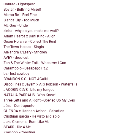
Conrad - Lightspeed
Boy Jr. - Bullying Myself
Momo Rei - Feel Fine
Bianca Lily - Too Much
Mt. Grey - Under
zinha - why do you make me wait?
Adam Pearce x Dani King - Align
Orson Horchler - Collect The Rent
The Town Heroes - Singin'
Alejandra O'Leary - Stricken
AVEY - deep cut
Zan & The Winter Folk - Whenever I Can
Carambolo - Desapego Pt.2
bs - lost cowboy
BRANDON S.C - NOT AGAIN
Disco Fries x Jayem x Alix Robson - Waterfalls
JACOBIN CLVB - bite my tongue
NATALIA PARDALIS - Who Knew!
Three Lefts and A Right - Opened Up My Eyes
Jōse - Contrapunto
CHENDA x Hannah Avison - Salvation
Cristhian garcia - He visto al diablo
Jake Clemons - Born Like Me
STARR - Die 4 Me
Kowloon - Coasting