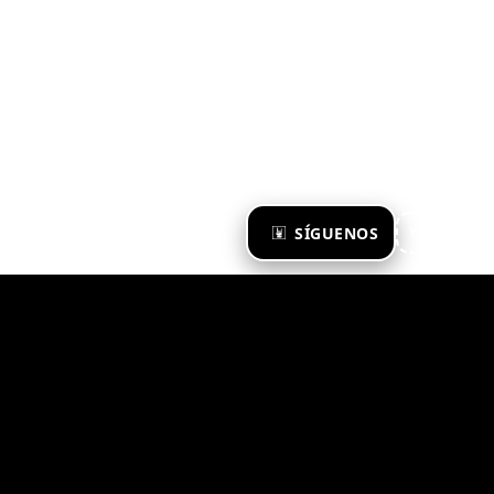
×
SÍGUENOS
Ya te sigo
Zona Emergente 2023
© ZONA EMERGENTE
TODOS LOS DERECHOS RESERVADOS