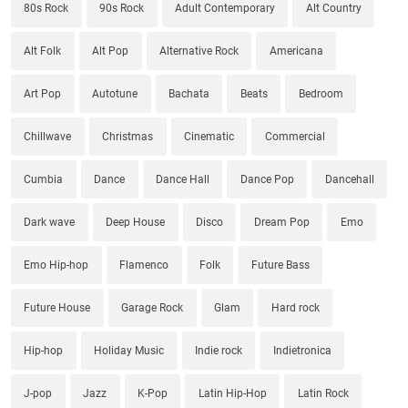
80s Rock
90s Rock
Adult Contemporary
Alt Country
Alt Folk
Alt Pop
Alternative Rock
Americana
Art Pop
Autotune
Bachata
Beats
Bedroom
Chillwave
Christmas
Cinematic
Commercial
Cumbia
Dance
Dance Hall
Dance Pop
Dancehall
Dark wave
Deep House
Disco
Dream Pop
Emo
Emo Hip-hop
Flamenco
Folk
Future Bass
Future House
Garage Rock
Glam
Hard rock
Hip-hop
Holiday Music
Indie rock
Indietronica
J-pop
Jazz
K-Pop
Latin Hip-Hop
Latin Rock