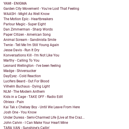
YAMI - ENIGMA
Garden City Movement - You've Lost That Feeling
WAASH - Might As Well Know
The Motion Epic - Heartbreakers
Parlour Magic - Super Eight
Dan Zimmerman - Sharp Words
Paper Citizen - American Song
Animal Scream - Sandinista Smile
Twnie - Tell Me I'm Still Young Again
Jesse Davis - Run It Dry
Konversations Kill - I'm Not Like You
Marthy - Calling To You
Leonard Wellington - I've been feeling
Madge - Shiversucker
DayEyez - Cold Reaction
Lucifers Beard - Out For Blood
Vilhelm Buchaus - Dying Light
NLM - The Modern Anthem
Kids in a Cage - TAKE OFF - Radio Edit
Otriexx - Pain
Kai Tak x Chelsey Boy - Until We Leave From Here
Josh One - You Know
Under Duress - Semi-Charmed Life (Live at the Craz...
John Calvin - I Can Make Your Heart Mine
TARA VAN - Sunshine's Callin'