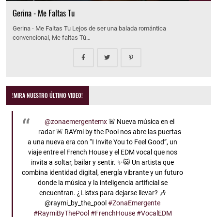
Gerina - Me Faltas Tu
Gerina - Me Faltas Tu Lejos de ser una balada romántica
convencional, Me faltas Tú…
!MIRA NUESTRO ÚLTIMO VIDEO!
@zonaemergentemx
🚨 Nueva música en el
radar 🚨 RAYmi by the Pool nos abre las puertas
a una nueva era con “I Invite You to Feel Good”, un
viaje entre el French House y el EDM vocal que nos
invita a soltar, bailar y sentir. ✨🐱 Un artista que
combina identidad digital, energía vibrante y un futuro
donde la música y la inteligencia artificial se
encuentran. ¿Listxs para dejarse llevar? 🎶
@raymi_by_the_pool
#ZonaEmergente
#RaymiByThePool
#FrenchHouse
#VocalEDM