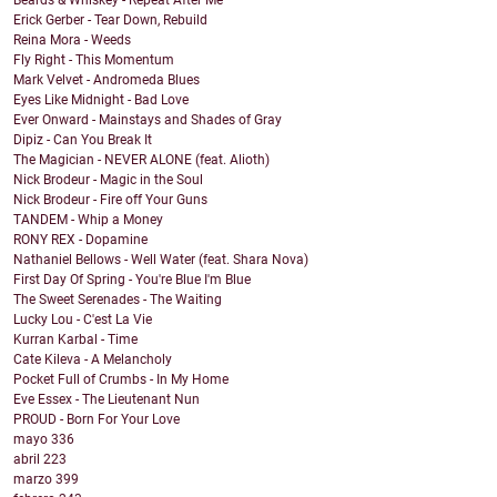
Beards & Whiskey - Repeat After Me
Erick Gerber - Tear Down, Rebuild
Reina Mora - Weeds
Fly Right - This Momentum
Mark Velvet - Andromeda Blues
Eyes Like Midnight - Bad Love
Ever Onward - Mainstays and Shades of Gray
Dipiz - Can You Break It
The Magician - NEVER ALONE (feat. Alioth)
Nick Brodeur - Magic in the Soul
Nick Brodeur - Fire off Your Guns
TANDEM - Whip a Money
RONY REX - Dopamine
Nathaniel Bellows - Well Water (feat. Shara Nova)
First Day Of Spring - You're Blue I'm Blue
The Sweet Serenades - The Waiting
Lucky Lou - C'est La Vie
Kurran Karbal - Time
Cate Kileva - A Melancholy
Pocket Full of Crumbs - In My Home
Eve Essex - The Lieutenant Nun
PROUD - Born For Your Love
mayo
336
abril
223
marzo
399