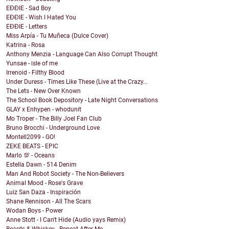
EĐĐIE - Sad Boy
EĐĐIE - Wish I Hated You
EĐĐIE - Letters
Miss Arpía - Tu Muñeca (Dulce Cover)
Katrina - Rosa
Anthony Menzia - Language Can Also Corrupt Thought
Yunsae - isle of me
Irrenoid - Filthy Blood
Under Duress - Times Like These (Live at the Crazy...
The Lets - New Over Known
The School Book Depository - Late Night Conversations
GLAY x Enhypen - whodunit
Mo Troper - The Billy Joel Fan Club
Bruno Brocchi - Underground Love
Montell2099 - GO!
ZEKE BEATS - EPIC
Marlo 💯 - Oceans
Estella Dawn - 514 Denim
Man And Robot Society - The Non-Believers
Animal Mood - Rose's Grave
Luiz San Daza - Inspiración
Shane Rennison - All The Scars
Wodan Boys - Power
Anne Stott - I Can't Hide (Audio yays Remix)