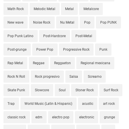
Math Rock
Melodic Metal
Metal
Metalcore
New wave
Noise Rock
Nu Metal
Pop
Pop PUNK
Pop Punk Latino
Post-Hardcore
Post-Metal
Post-grunge
Power Pop
Progressive Rock
Punk
Rap Metal
Reggae
Reggaeton
Regional mexicana
Rock N Roll
Rock progresivo
Salsa
Screamo
Skate Punk
Slowcore
Soul
Stoner Rock
Surf Rock
Trap
World Music (Latin & Hispanic)
acustic
art rock
classic rock
edm
electro pop
electronic
grunge