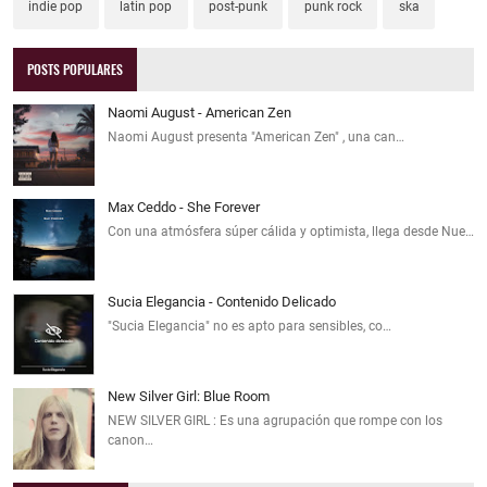
indie pop
latin pop
post-punk
punk rock
ska
POSTS POPULARES
Naomi August - American Zen
Naomi August presenta "American Zen" , una can…
Max Ceddo - She Forever
Con una atmósfera súper cálida y optimista, llega desde Nue…
Sucia Elegancia - Contenido Delicado
"Sucia Elegancia" no es apto para sensibles, co…
New Silver Girl: Blue Room
NEW SILVER GIRL : Es una agrupación que rompe con los
canon…