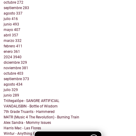
octubre
272
septiembre
283
agosto
337
julio
416
junio
493
mayo
407
abril
357
marzo
332
febrero
411
enero
361
2024
3940
diciembre
329
noviembre
381
octubre
403
septiembre
373
agosto
434
julio
329
junio
289
Trötegalôpe - SANGRE ARTIFICIAL
VANDALISBIN - Bottle of Wisdom
7th Grade Truants - Hammered
M4TR (Music 4 The Revolution) - Burning Train
Alex Sandra - Mommy Issues
Harris Mac - Las Flores
Wintur - Anything For You