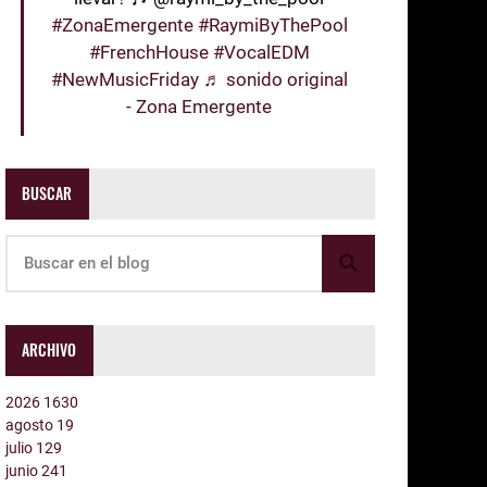
#ZonaEmergente
#RaymiByThePool
#FrenchHouse
#VocalEDM
#NewMusicFriday
♬ sonido original
- Zona Emergente
BUSCAR
ARCHIVO
2026
1630
agosto
19
julio
129
junio
241