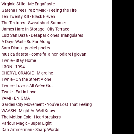
Virginia Stille - Me Engañaste
Garena Free Fire x YMIR - Feeling the Fire
Ten Twenty Kill - Black Eleven
The Textures - Sweatshort Summer
James Haro In Storage - City Terrace
Luiz San Daza - Desapariciones Triangulares
A Days Wait - So Far Along
Sara Diana - pocket poetry
musica datata - come fai a non odiare i giovani
Twnie - Stay Home
L3ON - 1994
CHERYL CRAIGIE - Migraine
Twnie - On the Street Alone
Twnie - Love is All We've Got
Twnie - Fall in Love
YAMI - ENIGMA
Garden City Movement - You've Lost That Feeling
WAASH - Might As Well Know
The Motion Epic - Heartbreakers
Parlour Magic - Super Eight
Dan Zimmerman - Sharp Words