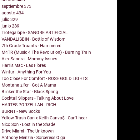
septiembre
373
agosto
434
julio
329
junio
289
Trötegalôpe - SANGRE ARTIFICIAL
VANDALISBIN - Bottle of Wisdom
7th Grade Truants - Hammered
M4TR (Music 4 The Revolution) - Burning Train
Alex Sandra - Mommy Issues
Harris Mac - Las Flores
Wintur - Anything For You
Too Close For Comfort - ROSE GOLD LIGHTS
Montana zifer - Got A Mama
Blinker the Star - Black Spring
Cocktail Slippers - Talking About Love
HARTES PORZELLAN - RICH
BURNT - New Socks
Yellow Trash Can x Keith Canva$ - Can't hear
Nico Son - Lost in the Shade
Drive Miami - The Unknown
Anthony Menzia - Sorceress Olga