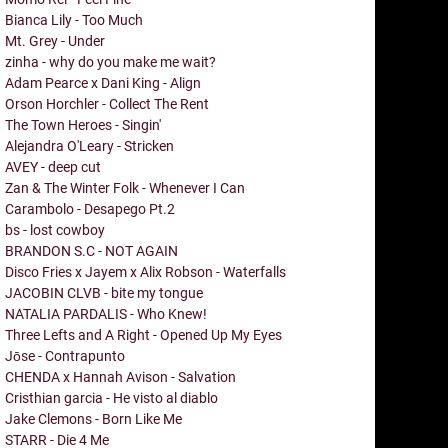
Bianca Lily - Too Much
Mt. Grey - Under
zinha - why do you make me wait?
Adam Pearce x Dani King - Align
Orson Horchler - Collect The Rent
The Town Heroes - Singin'
Alejandra O'Leary - Stricken
AVEY - deep cut
Zan & The Winter Folk - Whenever I Can
Carambolo - Desapego Pt.2
bs - lost cowboy
BRANDON S.C - NOT AGAIN
Disco Fries x Jayem x Alix Robson - Waterfalls
JACOBIN CLVB - bite my tongue
NATALIA PARDALIS - Who Knew!
Three Lefts and A Right - Opened Up My Eyes
Jōse - Contrapunto
CHENDA x Hannah Avison - Salvation
Cristhian garcia - He visto al diablo
Jake Clemons - Born Like Me
STARR - Die 4 Me