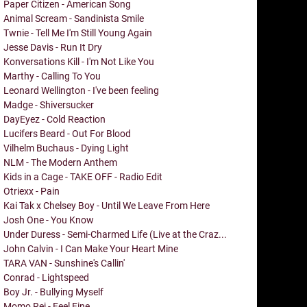
Paper Citizen - American Song
Animal Scream - Sandinista Smile
Twnie - Tell Me I'm Still Young Again
Jesse Davis - Run It Dry
Konversations Kill - I'm Not Like You
Marthy - Calling To You
Leonard Wellington - I've been feeling
Madge - Shiversucker
DayEyez - Cold Reaction
Lucifers Beard - Out For Blood
Vilhelm Buchaus - Dying Light
NLM - The Modern Anthem
Kids in a Cage - TAKE OFF - Radio Edit
Otriexx - Pain
Kai Tak x Chelsey Boy - Until We Leave From Here
Josh One - You Know
Under Duress - Semi-Charmed Life (Live at the Craz...
John Calvin - I Can Make Your Heart Mine
TARA VAN - Sunshine's Callin'
Conrad - Lightspeed
Boy Jr. - Bullying Myself
Momo Rei - Feel Fine