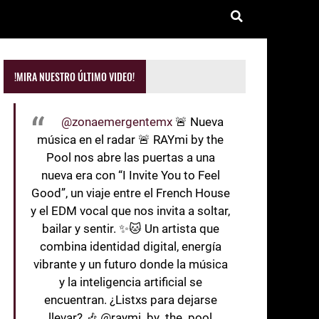
!MIRA NUESTRO ÚLTIMO VIDEO!
@zonaemergentemx
🚨 Nueva
música en el radar 🚨 RAYmi by the
Pool nos abre las puertas a una
nueva era con “I Invite You to Feel
Good”, un viaje entre el French House
y el EDM vocal que nos invita a soltar,
bailar y sentir. ✨🐱 Un artista que
combina identidad digital, energía
vibrante y un futuro donde la música
y la inteligencia artificial se
encuentran. ¿Listxs para dejarse
llevar? 🎶 @raymi_by_the_pool