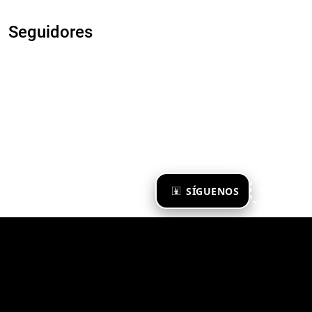
Seguidores
×
SÍGUENOS
Ya te sigo