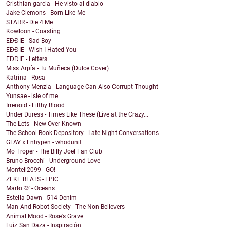
Cristhian garcia - He visto al diablo
Jake Clemons - Born Like Me
STARR - Die 4 Me
Kowloon - Coasting
EĐĐIE - Sad Boy
EĐĐIE - Wish I Hated You
EĐĐIE - Letters
Miss Arpía - Tu Muñeca (Dulce Cover)
Katrina - Rosa
Anthony Menzia - Language Can Also Corrupt Thought
Yunsae - isle of me
Irrenoid - Filthy Blood
Under Duress - Times Like These (Live at the Crazy...
The Lets - New Over Known
The School Book Depository - Late Night Conversations
GLAY x Enhypen - whodunit
Mo Troper - The Billy Joel Fan Club
Bruno Brocchi - Underground Love
Montell2099 - GO!
ZEKE BEATS - EPIC
Marlo 💯 - Oceans
Estella Dawn - 514 Denim
Man And Robot Society - The Non-Believers
Animal Mood - Rose's Grave
Luiz San Daza - Inspiración