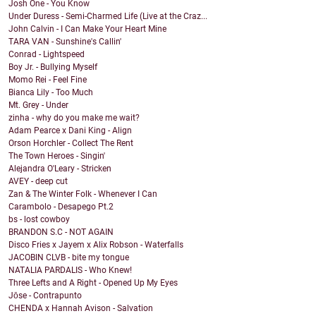
Josh One - You Know
Under Duress - Semi-Charmed Life (Live at the Craz...
John Calvin - I Can Make Your Heart Mine
TARA VAN - Sunshine's Callin'
Conrad - Lightspeed
Boy Jr. - Bullying Myself
Momo Rei - Feel Fine
Bianca Lily - Too Much
Mt. Grey - Under
zinha - why do you make me wait?
Adam Pearce x Dani King - Align
Orson Horchler - Collect The Rent
The Town Heroes - Singin'
Alejandra O'Leary - Stricken
AVEY - deep cut
Zan & The Winter Folk - Whenever I Can
Carambolo - Desapego Pt.2
bs - lost cowboy
BRANDON S.C - NOT AGAIN
Disco Fries x Jayem x Alix Robson - Waterfalls
JACOBIN CLVB - bite my tongue
NATALIA PARDALIS - Who Knew!
Three Lefts and A Right - Opened Up My Eyes
Jōse - Contrapunto
CHENDA x Hannah Avison - Salvation