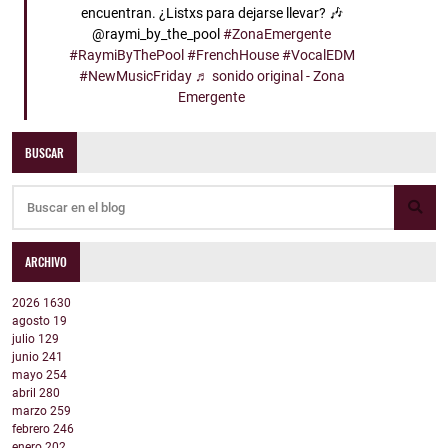
encuentran. ¿Listxs para dejarse llevar? 🎶
@raymi_by_the_pool
#ZonaEmergente
#RaymiByThePool
#FrenchHouse
#VocalEDM
#NewMusicFriday
♬ sonido original - Zona
Emergente
BUSCAR
ARCHIVO
2026
1630
agosto
19
julio
129
junio
241
mayo
254
abril
280
marzo
259
febrero
246
enero
202