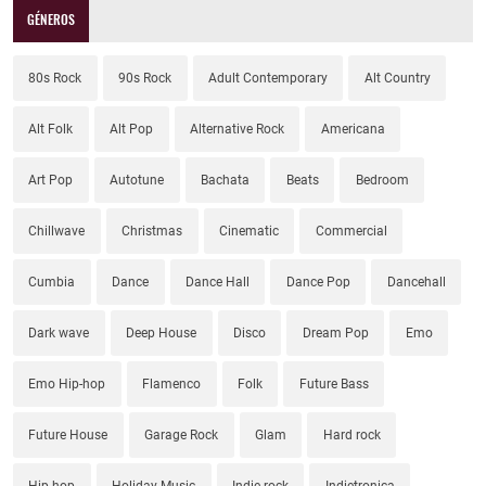
GÉNEROS
80s Rock
90s Rock
Adult Contemporary
Alt Country
Alt Folk
Alt Pop
Alternative Rock
Americana
Art Pop
Autotune
Bachata
Beats
Bedroom
Chillwave
Christmas
Cinematic
Commercial
Cumbia
Dance
Dance Hall
Dance Pop
Dancehall
Dark wave
Deep House
Disco
Dream Pop
Emo
Emo Hip-hop
Flamenco
Folk
Future Bass
Future House
Garage Rock
Glam
Hard rock
Hip-hop
Holiday Music
Indie rock
Indietronica