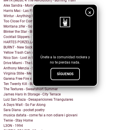
M4TR (Music 4 The Revolution) - Burning Train
Alex Sandra - Mommy Issues
Harris Mac - Las Flores
×
Wintur - Anything For You
Too Close For Comfort - ROSE GOLD LIGHTS
Montana zifer - Got A Mama
Blinker the Star - Black Spring
Cocktail Slippers - Talking About Love
¡Sigue nuestro
HARTES PORZELLAN - RICH
blog!
BURNT - New Socks
Yellow Trash Can x Keith Canva$ - Can't hear
Únete a la comunidad rockera y
Nico Son - Lost in the Shade
no te pierdas nada.
Drive Miami - The Unknown
Anthony Menzia - Sorceress Olga
Virginia Stille - Me Engañaste
SÍGUENOS
Garena Free Fire x YMIR - Feeling the Fire
Ten Twenty Kill - Black Eleven
The Textures - Sweatshort Summer
James Haro In Storage - City Terrace
Luiz San Daza - Desapariciones Triangulares
A Days Wait - So Far Along
Sara Diana - pocket poetry
musica datata - come fai a non odiare i giovani
Twnie - Stay Home
L3ON - 1994