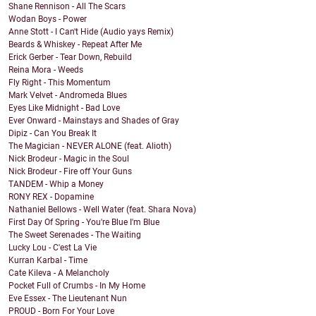
Shane Rennison - All The Scars
Wodan Boys - Power
Anne Stott - I Can't Hide (Audio yays Remix)
Beards & Whiskey - Repeat After Me
Erick Gerber - Tear Down, Rebuild
Reina Mora - Weeds
Fly Right - This Momentum
Mark Velvet - Andromeda Blues
Eyes Like Midnight - Bad Love
Ever Onward - Mainstays and Shades of Gray
Dipiz - Can You Break It
The Magician - NEVER ALONE (feat. Alioth)
Nick Brodeur - Magic in the Soul
Nick Brodeur - Fire off Your Guns
TANDEM - Whip a Money
RONY REX - Dopamine
Nathaniel Bellows - Well Water (feat. Shara Nova)
First Day Of Spring - You're Blue I'm Blue
The Sweet Serenades - The Waiting
Lucky Lou - C'est La Vie
Kurran Karbal - Time
Cate Kileva - A Melancholy
Pocket Full of Crumbs - In My Home
Eve Essex - The Lieutenant Nun
PROUD - Born For Your Love