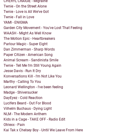
CHERYL CRAIGIE - Migraine
Twnie - On the Street Alone
Twnie - Love is All We've Got
Twnie - Fall in Love
YAMI - ENIGMA
Garden City Movement - You've Lost That Feeling
WAASH - Might As Well Know
The Motion Epic - Heartbreakers
Parlour Magic - Super Eight
Dan Zimmerman - Sharp Words
Paper Citizen - American Song
Animal Scream - Sandinista Smile
Twnie - Tell Me I'm Still Young Again
Jesse Davis - Run It Dry
Konversations Kill - I'm Not Like You
Marthy - Calling To You
Leonard Wellington - I've been feeling
Madge - Shiversucker
DayEyez - Cold Reaction
Lucifers Beard - Out For Blood
Vilhelm Buchaus - Dying Light
NLM - The Modern Anthem
Kids in a Cage - TAKE OFF - Radio Edit
Otriexx - Pain
Kai Tak x Chelsey Boy - Until We Leave From Here