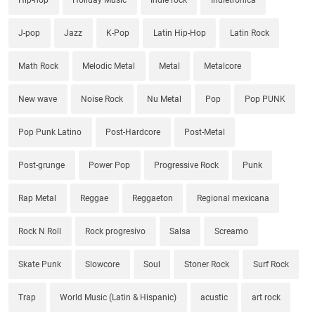
J-pop
Jazz
K-Pop
Latin Hip-Hop
Latin Rock
Math Rock
Melodic Metal
Metal
Metalcore
New wave
Noise Rock
Nu Metal
Pop
Pop PUNK
Pop Punk Latino
Post-Hardcore
Post-Metal
Post-grunge
Power Pop
Progressive Rock
Punk
Rap Metal
Reggae
Reggaeton
Regional mexicana
Rock N Roll
Rock progresivo
Salsa
Screamo
Skate Punk
Slowcore
Soul
Stoner Rock
Surf Rock
Trap
World Music (Latin & Hispanic)
acustic
art rock