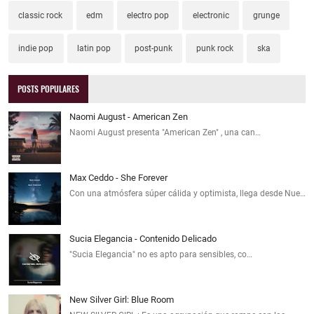
classic rock
edm
electro pop
electronic
grunge
indie pop
latin pop
post-punk
punk rock
ska
POSTS POPULARES
Naomi August - American Zen
Naomi August presenta "American Zen" , una can…
Max Ceddo - She Forever
Con una atmósfera súper cálida y optimista, llega desde Nue…
Sucia Elegancia - Contenido Delicado
"Sucia Elegancia" no es apto para sensibles, co…
New Silver Girl: Blue Room