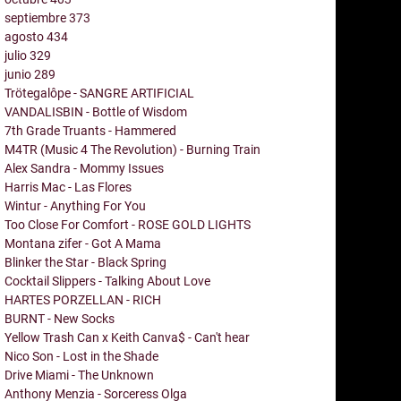
septiembre
373
agosto
434
julio
329
junio
289
Trötegalôpe - SANGRE ARTIFICIAL
VANDALISBIN - Bottle of Wisdom
7th Grade Truants - Hammered
M4TR (Music 4 The Revolution) - Burning Train
Alex Sandra - Mommy Issues
Harris Mac - Las Flores
Wintur - Anything For You
Too Close For Comfort - ROSE GOLD LIGHTS
Montana zifer - Got A Mama
Blinker the Star - Black Spring
Cocktail Slippers - Talking About Love
HARTES PORZELLAN - RICH
BURNT - New Socks
Yellow Trash Can x Keith Canva$ - Can't hear
Nico Son - Lost in the Shade
Drive Miami - The Unknown
Anthony Menzia - Sorceress Olga