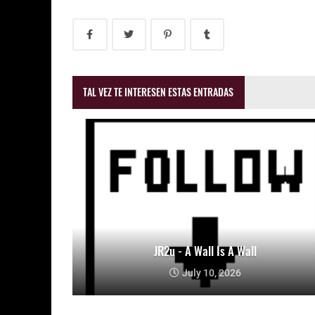
TAL VEZ TE INTERESEN ESTAS ENTRADAS
JR2u - A Wall Is A Wall
July 10, 2026