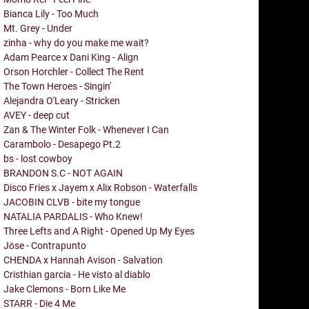
Bianca Lily - Too Much
Mt. Grey - Under
zinha - why do you make me wait?
Adam Pearce x Dani King - Align
Orson Horchler - Collect The Rent
The Town Heroes - Singin'
Alejandra O'Leary - Stricken
AVEY - deep cut
Zan & The Winter Folk - Whenever I Can
Carambolo - Desapego Pt.2
bs - lost cowboy
BRANDON S.C - NOT AGAIN
Disco Fries x Jayem x Alix Robson - Waterfalls
JACOBIN CLVB - bite my tongue
NATALIA PARDALIS - Who Knew!
Three Lefts and A Right - Opened Up My Eyes
Jōse - Contrapunto
CHENDA x Hannah Avison - Salvation
Cristhian garcia - He visto al diablo
Jake Clemons - Born Like Me
STARR - Die 4 Me