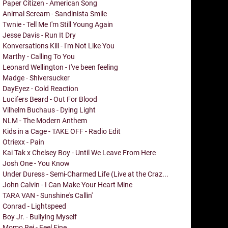
Paper Citizen - American Song
Animal Scream - Sandinista Smile
Twnie - Tell Me I'm Still Young Again
Jesse Davis - Run It Dry
Konversations Kill - I'm Not Like You
Marthy - Calling To You
Leonard Wellington - I've been feeling
Madge - Shiversucker
DayEyez - Cold Reaction
Lucifers Beard - Out For Blood
Vilhelm Buchaus - Dying Light
NLM - The Modern Anthem
Kids in a Cage - TAKE OFF - Radio Edit
Otriexx - Pain
Kai Tak x Chelsey Boy - Until We Leave From Here
Josh One - You Know
Under Duress - Semi-Charmed Life (Live at the Craz...
John Calvin - I Can Make Your Heart Mine
TARA VAN - Sunshine's Callin'
Conrad - Lightspeed
Boy Jr. - Bullying Myself
Momo Rei - Feel Fine