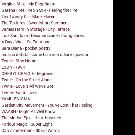
Virginia Stille - Me Engañaste
Garena Free Fire x YMIR - Feeling the Fire
Ten Twenty Kill - Black Eleven
The Textures - Sweatshort Summer
James Haro In Storage - City Terrace
Luiz San Daza - Desapariciones Triangulares
A Days Wait - So Far Along
Sara Diana - pocket poetry
musica datata - come fai a non odiare i giovani
Twnie - Stay Home
L3ON - 1994
CHERYL CRAIGIE - Migraine
Twnie - On the Street Alone
Twnie - Love is All We've Got
Twnie - Fall in Love
YAMI - ENIGMA
Garden City Movement - You've Lost That Feeling
WAASH - Might As Well Know
The Motion Epic - Heartbreakers
Parlour Magic - Super Eight
Dan Zimmerman - Sharp Words