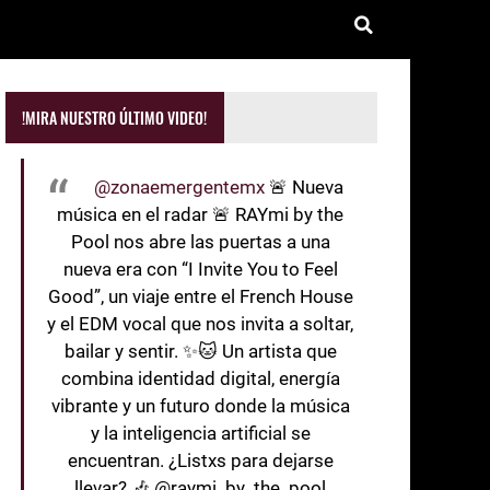
!MIRA NUESTRO ÚLTIMO VIDEO!
@zonaemergentemx
🚨 Nueva
música en el radar 🚨 RAYmi by the
Pool nos abre las puertas a una
nueva era con “I Invite You to Feel
Good”, un viaje entre el French House
y el EDM vocal que nos invita a soltar,
bailar y sentir. ✨🐱 Un artista que
combina identidad digital, energía
vibrante y un futuro donde la música
y la inteligencia artificial se
encuentran. ¿Listxs para dejarse
llevar? 🎶 @raymi_by_the_pool