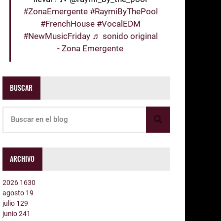
#ZonaEmergente
#RaymiByThePool
#FrenchHouse
#VocalEDM
#NewMusicFriday
♬ sonido original
- Zona Emergente
BUSCAR
ARCHIVO
2026
1630
agosto
19
julio
129
junio
241