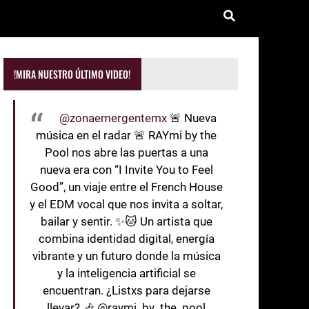
!MIRA NUESTRO ÚLTIMO VIDEO!
@zonaemergentemx
🚨 Nueva
música en el radar 🚨 RAYmi by the
Pool nos abre las puertas a una
nueva era con “I Invite You to Feel
Good”, un viaje entre el French House
y el EDM vocal que nos invita a soltar,
bailar y sentir. ✨🐱 Un artista que
combina identidad digital, energía
vibrante y un futuro donde la música
y la inteligencia artificial se
encuentran. ¿Listxs para dejarse
llevar? 🎶 @raymi_by_the_pool