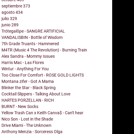
septiembre
373
agosto
434
julio
329
junio
289
Trötegalôpe - SANGRE ARTIFICIAL
VANDALISBIN - Bottle of Wisdom
7th Grade Truants - Hammered
M4TR (Music 4 The Revolution) - Burning Train
Alex Sandra - Mommy Issues
Harris Mac - Las Flores
Wintur - Anything For You
Too Close For Comfort - ROSE GOLD LIGHTS
Montana zifer - Got A Mama
Blinker the Star - Black Spring
Cocktail Slippers - Talking About Love
HARTES PORZELLAN - RICH
BURNT - New Socks
Yellow Trash Can x Keith Canva$ - Can't hear
Nico Son - Lost in the Shade
Drive Miami - The Unknown
Anthony Menzia - Sorceress Olga