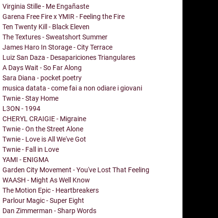
Virginia Stille - Me Engañaste
Garena Free Fire x YMIR - Feeling the Fire
Ten Twenty Kill - Black Eleven
The Textures - Sweatshort Summer
James Haro In Storage - City Terrace
Luiz San Daza - Desapariciones Triangulares
A Days Wait - So Far Along
Sara Diana - pocket poetry
musica datata - come fai a non odiare i giovani
Twnie - Stay Home
L3ON - 1994
CHERYL CRAIGIE - Migraine
Twnie - On the Street Alone
Twnie - Love is All We've Got
Twnie - Fall in Love
YAMI - ENIGMA
Garden City Movement - You've Lost That Feeling
WAASH - Might As Well Know
The Motion Epic - Heartbreakers
Parlour Magic - Super Eight
Dan Zimmerman - Sharp Words