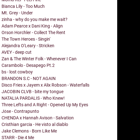
Bianca Lily - Too Much
Mt. Grey - Under
zinha - why do you make me wait?
Adam Pearce x Dani King - Align
Orson Horchler - Collect The Rent
The Town Heroes - Singin'
Alejandra O'Leary - Stricken
AVEY - deep cut
Zan & The Winter Folk - Whenever I Can
Carambolo - Desapego Pt.2
bs - lost cowboy
BRANDON S.C - NOT AGAIN
Disco Fries x Jayem x Alix Robson - Waterfalls
JACOBIN CLVB - bite my tongue
NATALIA PARDALIS - Who Knew!
Three Lefts and A Right - Opened Up My Eyes
Jōse - Contrapunto
CHENDA x Hannah Avison - Salvation
Cristhian garcia - He visto al diablo
Jake Clemons - Born Like Me
STARR - Die 4 Me