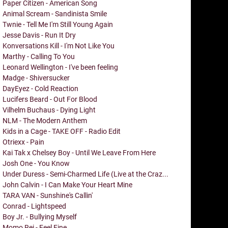
Paper Citizen - American Song
Animal Scream - Sandinista Smile
Twnie - Tell Me I'm Still Young Again
Jesse Davis - Run It Dry
Konversations Kill - I'm Not Like You
Marthy - Calling To You
Leonard Wellington - I've been feeling
Madge - Shiversucker
DayEyez - Cold Reaction
Lucifers Beard - Out For Blood
Vilhelm Buchaus - Dying Light
NLM - The Modern Anthem
Kids in a Cage - TAKE OFF - Radio Edit
Otriexx - Pain
Kai Tak x Chelsey Boy - Until We Leave From Here
Josh One - You Know
Under Duress - Semi-Charmed Life (Live at the Craz...
John Calvin - I Can Make Your Heart Mine
TARA VAN - Sunshine's Callin'
Conrad - Lightspeed
Boy Jr. - Bullying Myself
Momo Rei - Feel Fine