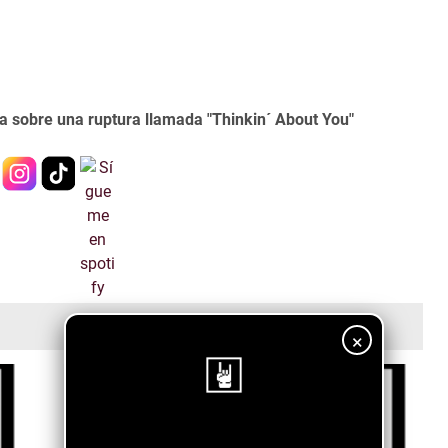
la sobre una ruptura llamada "Thinkin´ About You"
×
¡Sigue nuestro blog!