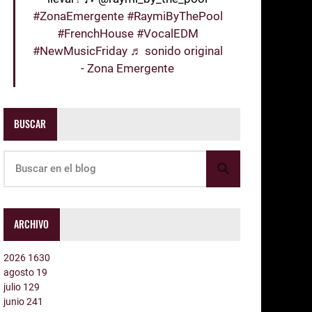
#ZonaEmergente
#RaymiByThePool
#FrenchHouse
#VocalEDM
#NewMusicFriday
♬ sonido original
- Zona Emergente
BUSCAR
ARCHIVO
2026
1630
agosto
19
julio
129
junio
241