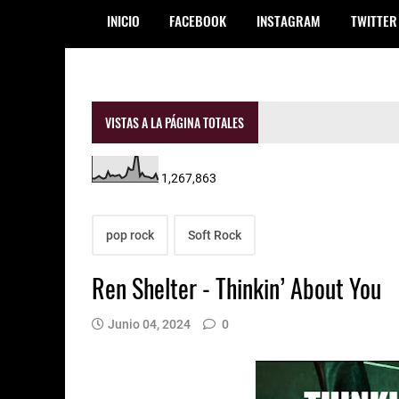
INICIO
FACEBOOK
INSTAGRAM
TWITTER
VISTAS A LA PÁGINA TOTALES
1,267,863
pop rock
Soft Rock
Ren Shelter - Thinkin’ About You
Junio 04, 2024
0