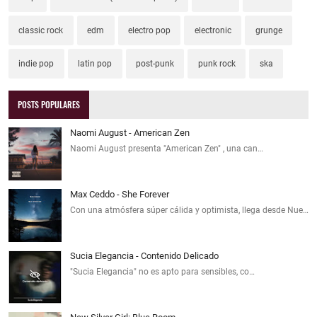
classic rock
edm
electro pop
electronic
grunge
indie pop
latin pop
post-punk
punk rock
ska
POSTS POPULARES
Naomi August - American Zen
Naomi August presenta "American Zen" , una can…
Max Ceddo - She Forever
Con una atmósfera súper cálida y optimista, llega desde Nue…
Sucia Elegancia - Contenido Delicado
"Sucia Elegancia" no es apto para sensibles, co…