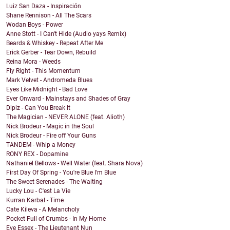
Luiz San Daza - Inspiración
Shane Rennison - All The Scars
Wodan Boys - Power
Anne Stott - I Can't Hide (Audio yays Remix)
Beards & Whiskey - Repeat After Me
Erick Gerber - Tear Down, Rebuild
Reina Mora - Weeds
Fly Right - This Momentum
Mark Velvet - Andromeda Blues
Eyes Like Midnight - Bad Love
Ever Onward - Mainstays and Shades of Gray
Dipiz - Can You Break It
The Magician - NEVER ALONE (feat. Alioth)
Nick Brodeur - Magic in the Soul
Nick Brodeur - Fire off Your Guns
TANDEM - Whip a Money
RONY REX - Dopamine
Nathaniel Bellows - Well Water (feat. Shara Nova)
First Day Of Spring - You're Blue I'm Blue
The Sweet Serenades - The Waiting
Lucky Lou - C'est La Vie
Kurran Karbal - Time
Cate Kileva - A Melancholy
Pocket Full of Crumbs - In My Home
Eve Essex - The Lieutenant Nun