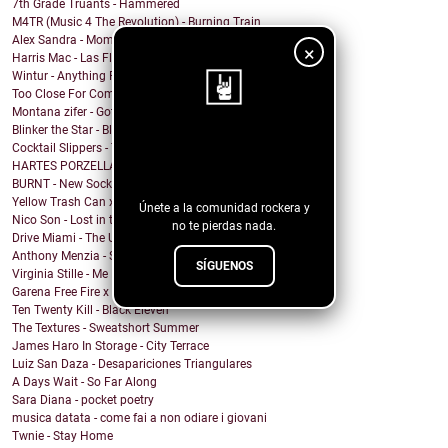
7th Grade Truants - Hammered
M4TR (Music 4 The Revolution) - Burning Train
Alex Sandra - Mommy Issues
×
Harris Mac - Las Flores
Wintur - Anything For You
Too Close For Comfort - ROSE GOLD LIGHTS
Montana zifer - Got A Mama
Blinker the Star - Black Spring
¡Sigue nuestro
Cocktail Slippers - Talking About Love
HARTES PORZELLAN - RICH
blog!
BURNT - New Socks
Yellow Trash Can x Keith Canva$ - Can't hear
Únete a la comunidad rockera y
Nico Son - Lost in the Shade
no te pierdas nada.
Drive Miami - The Unknown
Anthony Menzia - Sorceress Olga
SÍGUENOS
Virginia Stille - Me Engañaste
Garena Free Fire x YMIR - Feeling the Fire
Ten Twenty Kill - Black Eleven
The Textures - Sweatshort Summer
James Haro In Storage - City Terrace
Luiz San Daza - Desapariciones Triangulares
A Days Wait - So Far Along
Sara Diana - pocket poetry
musica datata - come fai a non odiare i giovani
Twnie - Stay Home