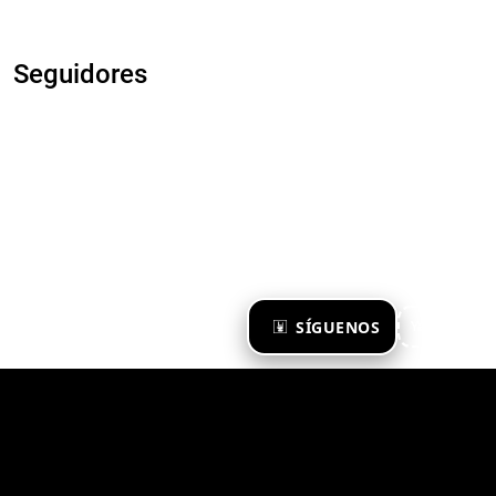
Seguidores
×
SÍGUENOS
Ya te sigo