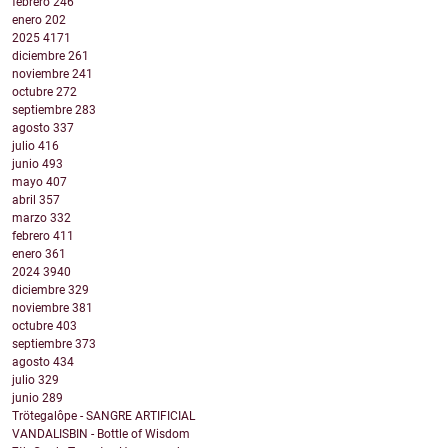
febrero
246
enero
202
2025
4171
diciembre
261
noviembre
241
octubre
272
septiembre
283
agosto
337
julio
416
junio
493
mayo
407
abril
357
marzo
332
febrero
411
enero
361
2024
3940
diciembre
329
noviembre
381
octubre
403
septiembre
373
agosto
434
julio
329
junio
289
Trötegalôpe - SANGRE ARTIFICIAL
VANDALISBIN - Bottle of Wisdom