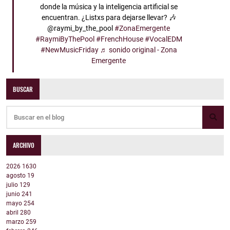
donde la música y la inteligencia artificial se
encuentran. ¿Listxs para dejarse llevar? 🎶
@raymi_by_the_pool
#ZonaEmergente
#RaymiByThePool
#FrenchHouse
#VocalEDM
#NewMusicFriday
♬ sonido original - Zona
Emergente
BUSCAR
ARCHIVO
2026
1630
agosto
19
julio
129
junio
241
mayo
254
abril
280
marzo
259