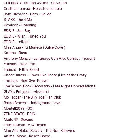
CHENDA x Hannah Avison - Salvation
Cristhian garcia - He visto al diablo
Jake Clemons - Born Like Me
STARR - Die 4 Me
Kowloon - Coasting
EĐĐIE - Sad Boy
EĐĐIE - Wish I Hated You
EĐĐIE - Letters
Miss Arpía - Tu Muñeca (Dulce Cover)
Katrina - Rosa
Anthony Menzia - Language Can Also Corrupt Thought
Yunsae - isle of me
Irrenoid - Filthy Blood
Under Duress - Times Like These (Live at the Crazy...
The Lets - New Over Known
The School Book Depository - Late Night Conversations
GLAY x Enhypen - whodunit
Mo Troper - The Billy Joel Fan Club
Bruno Brocchi - Underground Love
Montell2099 - GO!
ZEKE BEATS - EPIC
Marlo 💯 - Oceans
Estella Dawn - 514 Denim
Man And Robot Society - The Non-Believers
Animal Mood - Rose's Grave