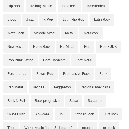
Hip-hop
Holiday Music
Indie rock
Indietronica
J-pop
Jazz
K-Pop
Latin Hip-Hop
Latin Rock
Math Rock
Melodic Metal
Metal
Metalcore
New wave
Noise Rock
Nu Metal
Pop
Pop PUNK
Pop Punk Latino
Post-Hardcore
Post-Metal
Post-grunge
Power Pop
Progressive Rock
Punk
Rap Metal
Reggae
Reggaeton
Regional mexicana
Rock N Roll
Rock progresivo
Salsa
Screamo
Skate Punk
Slowcore
Soul
Stoner Rock
Surf Rock
Trap
World Music (Latin & Hispanic)
acustic
art rock