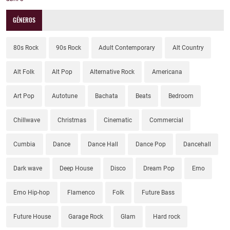
GÉNEROS
80s Rock
90s Rock
Adult Contemporary
Alt Country
Alt Folk
Alt Pop
Alternative Rock
Americana
Art Pop
Autotune
Bachata
Beats
Bedroom
Chillwave
Christmas
Cinematic
Commercial
Cumbia
Dance
Dance Hall
Dance Pop
Dancehall
Dark wave
Deep House
Disco
Dream Pop
Emo
Emo Hip-hop
Flamenco
Folk
Future Bass
Future House
Garage Rock
Glam
Hard rock