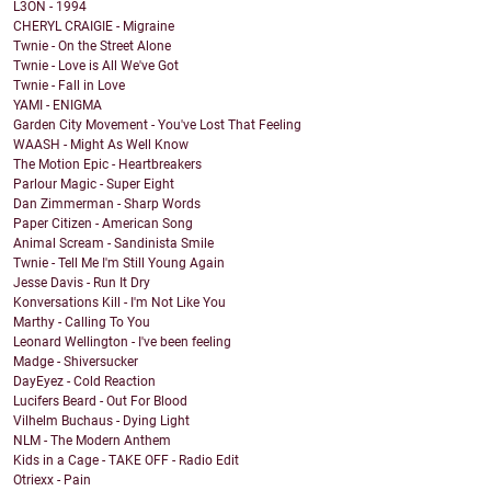
L3ON - 1994
CHERYL CRAIGIE - Migraine
Twnie - On the Street Alone
Twnie - Love is All We've Got
Twnie - Fall in Love
YAMI - ENIGMA
Garden City Movement - You've Lost That Feeling
WAASH - Might As Well Know
The Motion Epic - Heartbreakers
Parlour Magic - Super Eight
Dan Zimmerman - Sharp Words
Paper Citizen - American Song
Animal Scream - Sandinista Smile
Twnie - Tell Me I'm Still Young Again
Jesse Davis - Run It Dry
Konversations Kill - I'm Not Like You
Marthy - Calling To You
Leonard Wellington - I've been feeling
Madge - Shiversucker
DayEyez - Cold Reaction
Lucifers Beard - Out For Blood
Vilhelm Buchaus - Dying Light
NLM - The Modern Anthem
Kids in a Cage - TAKE OFF - Radio Edit
Otriexx - Pain