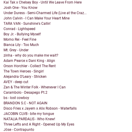
Kai Tak x Chelsey Boy - Until We Leave From Here
Josh One - You Know
Under Duress - Semi-Charmed Life (Live at the Craz...
John Calvin - I Can Make Your Heart Mine
TARA VAN - Sunshine's Callin'
Conrad - Lightspeed
Boy Jr. - Bullying Myself
Momo Rei - Feel Fine
Bianca Lily - Too Much
Mt. Grey - Under
zinha - why do you make me wait?
Adam Pearce x Dani King - Align
Orson Horchler - Collect The Rent
The Town Heroes - Singin'
Alejandra O'Leary - Stricken
AVEY - deep cut
Zan & The Winter Folk - Whenever I Can
Carambolo - Desapego Pt.2
bs - lost cowboy
BRANDON S.C - NOT AGAIN
Disco Fries x Jayem x Alix Robson - Waterfalls
JACOBIN CLVB - bite my tongue
NATALIA PARDALIS - Who Knew!
Three Lefts and A Right - Opened Up My Eyes
Jōse - Contrapunto