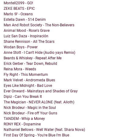
Montell2099 - GO!
ZEKE BEATS - EPIC
Marlo 💯 - Oceans
Estella Dawn - 514 Denim
Man And Robot Society - The Non-Believers
Animal Mood - Rose's Grave
Luiz San Daza - Inspiración
Shane Rennison - All The Scars
Wodan Boys - Power
Anne Stott - I Can't Hide (Audio yays Remix)
Beards & Whiskey - Repeat After Me
Erick Gerber - Tear Down, Rebuild
Reina Mora - Weeds
Fly Right - This Momentum
Mark Velvet - Andromeda Blues
Eyes Like Midnight - Bad Love
Ever Onward - Mainstays and Shades of Gray
Dipiz - Can You Break It
The Magician - NEVER ALONE (feat. Alioth)
Nick Brodeur - Magic in the Soul
Nick Brodeur - Fire off Your Guns
TANDEM - Whip a Money
RONY REX - Dopamine
Nathaniel Bellows - Well Water (feat. Shara Nova)
First Day Of Spring - You're Blue I'm Blue