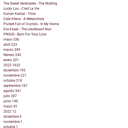
The Sweet Serenades - The Waiting
Lucky Lou - C'est La Vie
Kurran Karbal - Time
Cate Kileva - A Melancholy
Pocket Full of Crumbs - In My Home
Eve Essex - The Lieutenant Nun
PROUD - Born For Your Love
mayo
336
abril
223
marzo
399
febrero
243
enero
201
2023
1632
diciembre
193
noviembre
221
octubre
218
septiembre
187
agosto
341
julio
287
junio
140
mayo
45
2022
12
diciembre
4
noviembre
1
octubre
1