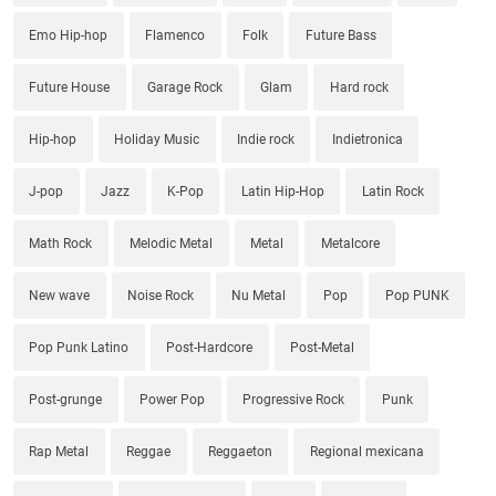
Emo Hip-hop
Flamenco
Folk
Future Bass
Future House
Garage Rock
Glam
Hard rock
Hip-hop
Holiday Music
Indie rock
Indietronica
J-pop
Jazz
K-Pop
Latin Hip-Hop
Latin Rock
Math Rock
Melodic Metal
Metal
Metalcore
New wave
Noise Rock
Nu Metal
Pop
Pop PUNK
Pop Punk Latino
Post-Hardcore
Post-Metal
Post-grunge
Power Pop
Progressive Rock
Punk
Rap Metal
Reggae
Reggaeton
Regional mexicana