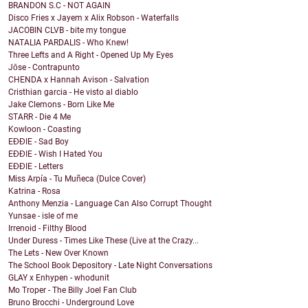
BRANDON S.C - NOT AGAIN
Disco Fries x Jayem x Alix Robson - Waterfalls
JACOBIN CLVB - bite my tongue
NATALIA PARDALIS - Who Knew!
Three Lefts and A Right - Opened Up My Eyes
Jōse - Contrapunto
CHENDA x Hannah Avison - Salvation
Cristhian garcia - He visto al diablo
Jake Clemons - Born Like Me
STARR - Die 4 Me
Kowloon - Coasting
EĐĐIE - Sad Boy
EĐĐIE - Wish I Hated You
EĐĐIE - Letters
Miss Arpía - Tu Muñeca (Dulce Cover)
Katrina - Rosa
Anthony Menzia - Language Can Also Corrupt Thought
Yunsae - isle of me
Irrenoid - Filthy Blood
Under Duress - Times Like These (Live at the Crazy...
The Lets - New Over Known
The School Book Depository - Late Night Conversations
GLAY x Enhypen - whodunit
Mo Troper - The Billy Joel Fan Club
Bruno Brocchi - Underground Love