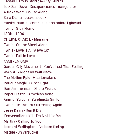
James Haro In Storage - City Terrace
Luiz San Daza - Desapariciones Triangulares
A Days Wait - So Far Along
Sara Diana - pocket poetry
musica datata - come fai a non odiare i giovani
Twnie - Stay Home
L3ON - 1994
CHERYL CRAIGIE - Migraine
Twnie - On the Street Alone
Twnie - Love is All We've Got
Twnie - Fall in Love
YAMI - ENIGMA
Garden City Movement - You've Lost That Feeling
WAASH - Might As Well Know
The Motion Epic - Heartbreakers
Parlour Magic - Super Eight
Dan Zimmerman - Sharp Words
Paper Citizen - American Song
Animal Scream - Sandinista Smile
Twnie - Tell Me I'm Still Young Again
Jesse Davis - Run It Dry
Konversations Kill - I'm Not Like You
Marthy - Calling To You
Leonard Wellington - I've been feeling
Madge - Shiversucker