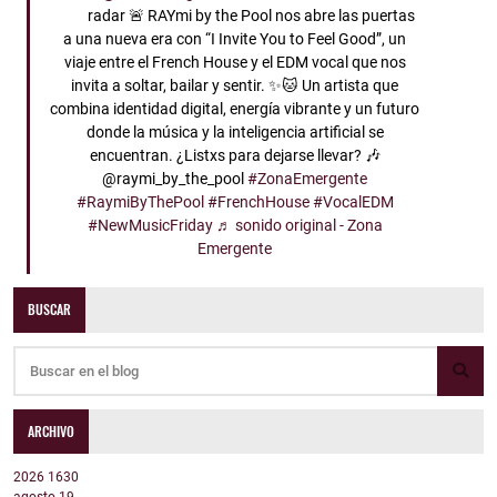
radar 🚨 RAYmi by the Pool nos abre las puertas
a una nueva era con “I Invite You to Feel Good”, un
viaje entre el French House y el EDM vocal que nos
invita a soltar, bailar y sentir. ✨🐱 Un artista que
combina identidad digital, energía vibrante y un futuro
donde la música y la inteligencia artificial se
encuentran. ¿Listxs para dejarse llevar? 🎶
@raymi_by_the_pool
#ZonaEmergente
#RaymiByThePool
#FrenchHouse
#VocalEDM
#NewMusicFriday
♬ sonido original - Zona
Emergente
BUSCAR
ARCHIVO
2026
1630