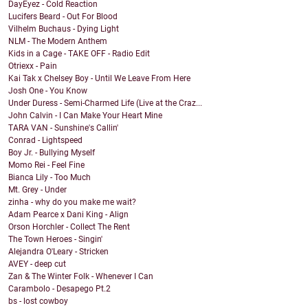
DayEyez - Cold Reaction
Lucifers Beard - Out For Blood
Vilhelm Buchaus - Dying Light
NLM - The Modern Anthem
Kids in a Cage - TAKE OFF - Radio Edit
Otriexx - Pain
Kai Tak x Chelsey Boy - Until We Leave From Here
Josh One - You Know
Under Duress - Semi-Charmed Life (Live at the Craz...
John Calvin - I Can Make Your Heart Mine
TARA VAN - Sunshine's Callin'
Conrad - Lightspeed
Boy Jr. - Bullying Myself
Momo Rei - Feel Fine
Bianca Lily - Too Much
Mt. Grey - Under
zinha - why do you make me wait?
Adam Pearce x Dani King - Align
Orson Horchler - Collect The Rent
The Town Heroes - Singin'
Alejandra O'Leary - Stricken
AVEY - deep cut
Zan & The Winter Folk - Whenever I Can
Carambolo - Desapego Pt.2
bs - lost cowboy