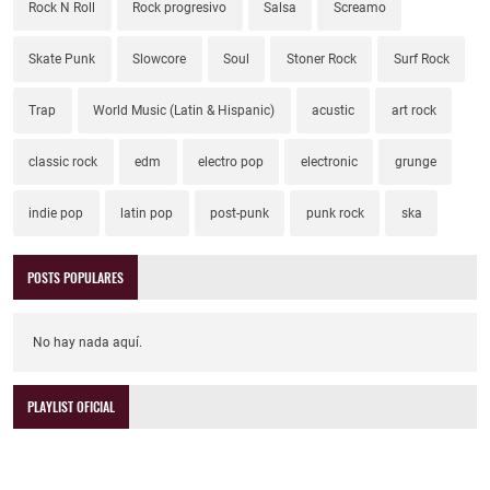
Rock N Roll
Rock progresivo
Salsa
Screamo
Skate Punk
Slowcore
Soul
Stoner Rock
Surf Rock
Trap
World Music (Latin & Hispanic)
acustic
art rock
classic rock
edm
electro pop
electronic
grunge
indie pop
latin pop
post-punk
punk rock
ska
POSTS POPULARES
No hay nada aquí.
PLAYLIST OFICIAL