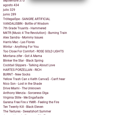
septiembre
373
agosto
434
julio
329
junio
289
Trötegalôpe - SANGRE ARTIFICIAL
VANDALISBIN - Bottle of Wisdom
7th Grade Truants - Hammered
M4TR (Music 4 The Revolution) - Burning Train
Alex Sandra - Mommy Issues
Harris Mac - Las Flores
Wintur - Anything For You
Too Close For Comfort - ROSE GOLD LIGHTS
Montana zifer - Got A Mama
Blinker the Star - Black Spring
Cocktail Slippers - Talking About Love
HARTES PORZELLAN - RICH
BURNT - New Socks
Yellow Trash Can x Keith Canva$ - Can't hear
Nico Son - Lost in the Shade
Drive Miami - The Unknown
Anthony Menzia - Sorceress Olga
Virginia Stille - Me Engañaste
Garena Free Fire x YMIR - Feeling the Fire
Ten Twenty Kill - Black Eleven
The Textures - Sweatshort Summer