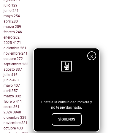
agosto
19
julio
129
junio
241
mayo
254
abril
280
marzo
259
febrero
246
enero
202
2025
4171
diciembre
261
noviembre
241
×
octubre
272
septiembre
283
agosto
337
julio
416
junio
493
¡Sigue nuestro
mayo
407
abril
357
blog!
marzo
332
febrero
411
Únete a la comunidad rockera y
enero
361
no te pierdas nada.
2024
3940
diciembre
329
SÍGUENOS
noviembre
381
octubre
403