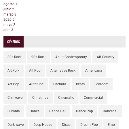
agosto
1
junio
2
marzo
3
2020
5
mayo
2
abril
3
GÉNEROS
80s Rock
90s Rock
Adult Contemporary
Alt Country
Alt Folk
Alt Pop
Alternative Rock
Americana
Art Pop
Autotune
Bachata
Beats
Bedroom
Chillwave
Christmas
Cinematic
Commercial
Cumbia
Dance
Dance Hall
Dance Pop
Dancehall
Dark wave
Deep House
Disco
Dream Pop
Emo