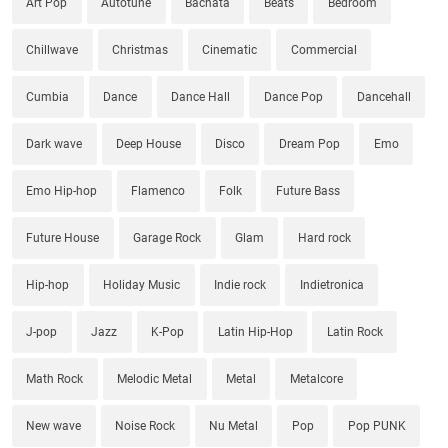
Art Pop
Autotune
Bachata
Beats
Bedroom
Chillwave
Christmas
Cinematic
Commercial
Cumbia
Dance
Dance Hall
Dance Pop
Dancehall
Dark wave
Deep House
Disco
Dream Pop
Emo
Emo Hip-hop
Flamenco
Folk
Future Bass
Future House
Garage Rock
Glam
Hard rock
Hip-hop
Holiday Music
Indie rock
Indietronica
J-pop
Jazz
K-Pop
Latin Hip-Hop
Latin Rock
Math Rock
Melodic Metal
Metal
Metalcore
New wave
Noise Rock
Nu Metal
Pop
Pop PUNK