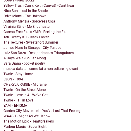
BURNT - New Socks
Yellow Trash Can x Keith Canva$ - Can't hear
Nico Son - Lost in the Shade
Drive Miami - The Unknown
Anthony Menzia - Sorceress Olga
Virginia Stille - Me Engañaste
Garena Free Fire x YMIR - Feeling the Fire
Ten Twenty Kill - Black Eleven
The Textures - Sweatshort Summer
James Haro In Storage - City Terrace
Luiz San Daza - Desapariciones Triangulares
A Days Wait - So Far Along
Sara Diana - pocket poetry
musica datata - come fai a non odiare i giovani
Twnie - Stay Home
L3ON - 1994
CHERYL CRAIGIE - Migraine
Twnie - On the Street Alone
Twnie - Love is All We've Got
Twnie - Fall in Love
YAMI - ENIGMA
Garden City Movement - You've Lost That Feeling
WAASH - Might As Well Know
The Motion Epic - Heartbreakers
Parlour Magic - Super Eight