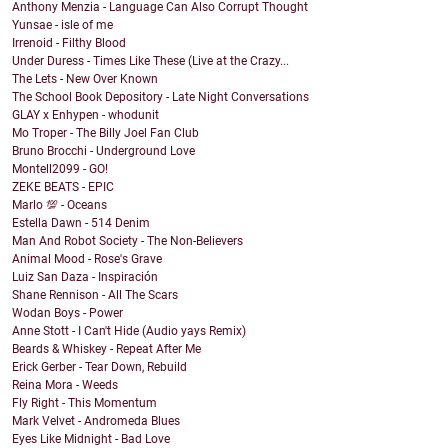
Anthony Menzia - Language Can Also Corrupt Thought
Yunsae - isle of me
Irrenoid - Filthy Blood
Under Duress - Times Like These (Live at the Crazy...
The Lets - New Over Known
The School Book Depository - Late Night Conversations
GLAY x Enhypen - whodunit
Mo Troper - The Billy Joel Fan Club
Bruno Brocchi - Underground Love
Montell2099 - GO!
ZEKE BEATS - EPIC
Marlo 💯 - Oceans
Estella Dawn - 514 Denim
Man And Robot Society - The Non-Believers
Animal Mood - Rose's Grave
Luiz San Daza - Inspiración
Shane Rennison - All The Scars
Wodan Boys - Power
Anne Stott - I Can't Hide (Audio yays Remix)
Beards & Whiskey - Repeat After Me
Erick Gerber - Tear Down, Rebuild
Reina Mora - Weeds
Fly Right - This Momentum
Mark Velvet - Andromeda Blues
Eyes Like Midnight - Bad Love