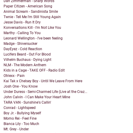
Dan Zimmerman - Sharp Words
Paper Citizen - American Song
Animal Scream - Sandinista Smile
Twnie - Tell Me I'm Still Young Again
Jesse Davis - Run It Dry
Konversations Kill - I'm Not Like You
Marthy - Calling To You
Leonard Wellington - I've been feeling
Madge - Shiversucker
DayEyez - Cold Reaction
Lucifers Beard - Out For Blood
Vilhelm Buchaus - Dying Light
NLM - The Modern Anthem
Kids in a Cage - TAKE OFF - Radio Edit
Otriexx - Pain
Kai Tak x Chelsey Boy - Until We Leave From Here
Josh One - You Know
Under Duress - Semi-Charmed Life (Live at the Craz...
John Calvin - I Can Make Your Heart Mine
TARA VAN - Sunshine's Callin'
Conrad - Lightspeed
Boy Jr. - Bullying Myself
Momo Rei - Feel Fine
Bianca Lily - Too Much
Mt. Grey - Under