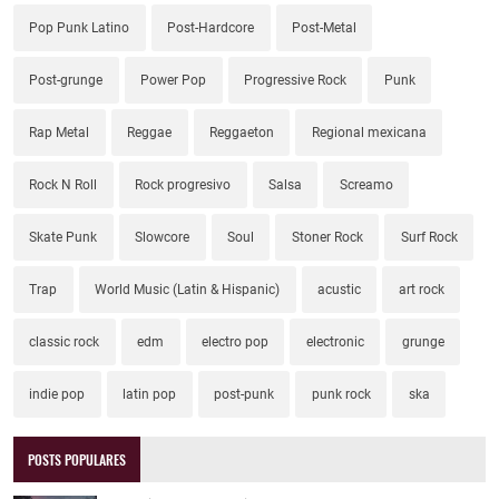
Pop Punk Latino
Post-Hardcore
Post-Metal
Post-grunge
Power Pop
Progressive Rock
Punk
Rap Metal
Reggae
Reggaeton
Regional mexicana
Rock N Roll
Rock progresivo
Salsa
Screamo
Skate Punk
Slowcore
Soul
Stoner Rock
Surf Rock
Trap
World Music (Latin & Hispanic)
acustic
art rock
classic rock
edm
electro pop
electronic
grunge
indie pop
latin pop
post-punk
punk rock
ska
POSTS POPULARES