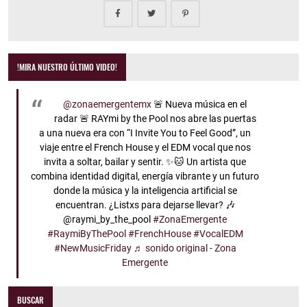
!MIRA NUESTRO ÚLTIMO VIDEO!
@zonaemergentemx
🚨 Nueva música en el
radar 🚨 RAYmi by the Pool nos abre las puertas
a una nueva era con “I Invite You to Feel Good”, un
viaje entre el French House y el EDM vocal que nos
invita a soltar, bailar y sentir. ✨🐱 Un artista que
combina identidad digital, energía vibrante y un futuro
donde la música y la inteligencia artificial se
encuentran. ¿Listxs para dejarse llevar? 🎶
@raymi_by_the_pool
#ZonaEmergente
#RaymiByThePool
#FrenchHouse
#VocalEDM
#NewMusicFriday
♬ sonido original - Zona
Emergente
BUSCAR