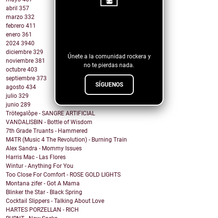
abril
357
marzo
332
¡Sigue nuestro
febrero
411
enero
361
blog!
2024
3940
diciembre
329
Únete a la comunidad rockera y
noviembre
381
no te pierdas nada.
octubre
403
septiembre
373
SÍGUENOS
agosto
434
julio
329
junio
289
Trötegalôpe - SANGRE ARTIFICIAL
VANDALISBIN - Bottle of Wisdom
7th Grade Truants - Hammered
M4TR (Music 4 The Revolution) - Burning Train
Alex Sandra - Mommy Issues
Harris Mac - Las Flores
Wintur - Anything For You
Too Close For Comfort - ROSE GOLD LIGHTS
Montana zifer - Got A Mama
Blinker the Star - Black Spring
Cocktail Slippers - Talking About Love
HARTES PORZELLAN - RICH