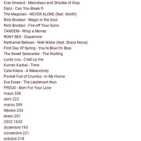
Ever Onward - Mainstays and Shades of Gray
Dipiz - Can You Break It
The Magician - NEVER ALONE (feat. Alioth)
Nick Brodeur - Magic in the Soul
Nick Brodeur - Fire off Your Guns
TANDEM - Whip a Money
RONY REX - Dopamine
Nathaniel Bellows - Well Water (feat. Shara Nova)
First Day Of Spring - You're Blue I'm Blue
The Sweet Serenades - The Waiting
Lucky Lou - C'est La Vie
Kurran Karbal - Time
Cate Kileva - A Melancholy
Pocket Full of Crumbs - In My Home
Eve Essex - The Lieutenant Nun
PROUD - Born For Your Love
mayo
336
abril
223
marzo
399
febrero
243
enero
201
2023
1632
diciembre
193
noviembre
221
octubre
218