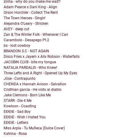
zinha - why do you make me wait?
Adam Pearce x Dani King - Align
Orson Horchler - Collect The Rent
The Town Heroes - Singin'
Alejandra O'Leary - Stricken
AVEY - deep cut
Zan & The Winter Folk - Whenever I Can
Carambolo - Desapego Pt.2
bs - lost cowboy
BRANDON S.C - NOT AGAIN
Disco Fries x Jayem x Alix Robson - Waterfalls
JACOBIN CLVB - bite my tongue
NATALIA PARDALIS - Who Knew!
Three Lefts and A Right - Opened Up My Eyes
Jōse - Contrapunto
CHENDA x Hannah Avison - Salvation
Cristhian garcia - He visto al diablo
Jake Clemons - Born Like Me
STARR - Die 4 Me
Kowloon - Coasting
EĐĐIE - Sad Boy
EĐĐIE - Wish I Hated You
EĐĐIE - Letters
Miss Arpía - Tu Muñeca (Dulce Cover)
Katrina - Rosa