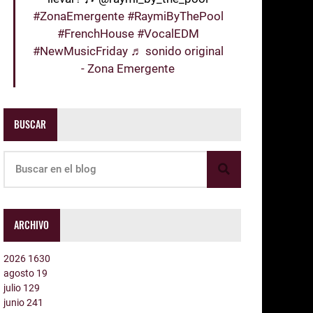
#ZonaEmergente
#RaymiByThePool
#FrenchHouse
#VocalEDM
#NewMusicFriday
♬ sonido original
- Zona Emergente
BUSCAR
ARCHIVO
2026
1630
agosto
19
julio
129
junio
241