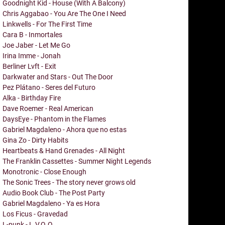
Goodnight Kid - House (With A Balcony)
Chris Aggabao - You Are The One I Need
Linkwells - For The First Time
Cara B - Inmortales
Joe Jaber - Let Me Go
Irina Imme - Jonah
Berliner Lvft - Exit
Darkwater and Stars - Out The Door
Pez Plátano - Seres del Futuro
Alka - Birthday Fire
Dave Roemer - Real American
DaysEye - Phantom in the Flames
Gabriel Magdaleno - Ahora que no estas
Gina Zo - Dirty Habits
Heartbeats & Hand Grenades - All Night
The Franklin Cassettes - Summer Night Legends
Monotronic - Close Enough
The Sonic Trees - The story never grows old
Audio Book Club - The Post Party
Gabriel Magdaleno - Ya es Hora
Los Ficus - Gravedad
L-punk - L.V.Q.Q.