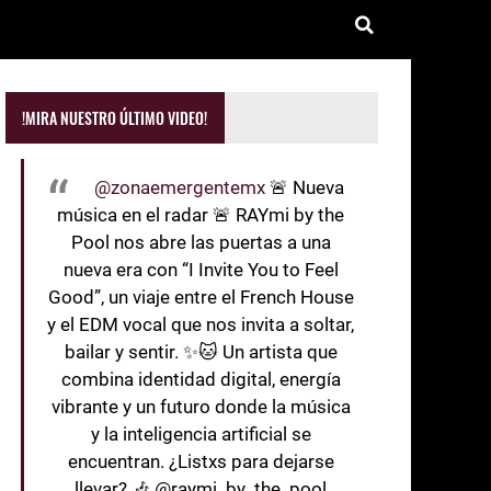
!MIRA NUESTRO ÚLTIMO VIDEO!
@zonaemergentemx
🚨 Nueva
música en el radar 🚨 RAYmi by the
Pool nos abre las puertas a una
nueva era con “I Invite You to Feel
Good”, un viaje entre el French House
y el EDM vocal que nos invita a soltar,
bailar y sentir. ✨🐱 Un artista que
combina identidad digital, energía
vibrante y un futuro donde la música
y la inteligencia artificial se
encuentran. ¿Listxs para dejarse
llevar? 🎶 @raymi_by_the_pool