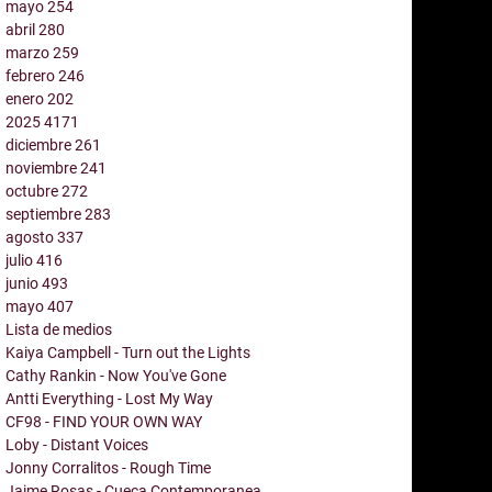
mayo
254
abril
280
marzo
259
febrero
246
enero
202
2025
4171
diciembre
261
noviembre
241
octubre
272
septiembre
283
agosto
337
julio
416
junio
493
mayo
407
Lista de medios
Kaiya Campbell - Turn out the Lights
Cathy Rankin - Now You've Gone
Antti Everything - Lost My Way
CF98 - FIND YOUR OWN WAY
Loby - Distant Voices
Jonny Corralitos - Rough Time
Jaime Rosas - Cueca Contemporanea