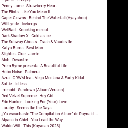
Penny Lame - Strawberry Heart
The Flints - Like You Mean It
Caper Clowns - Behind The Waterfall (Ayayahoo)
Will Lynde - Icebergs
WellBad - Knocking me out
Dark Shadow X - Cold as Ice
The Subway Ghosts - Trash & Vaudeville
Katya Burns - Best Man
Slightest Clue - Jamie
Aloh - Desastre
Prem Byrne presenta: A Beautiful Life
Hobo Noise - Palmera
Azra - GRWM feat. Vega Mediana & Fadly Kidal
Softie - listless
Irrenoid - Sundown (Album Version)
Red Velvet Supreme - Hey Girl
Eric Hunker - Looking For (Your) Love
Laraby - Seems like the Days
¿Ya escuchaste "The Compilation Album" de Raynald ...
Alpaca-in-Chief - You Lead the Way
Waldo Witt - This (Koyasan 2023)