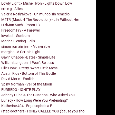
Lowly Light x Mishell Ivon - Lights Down Low
ernie g - Allies
Valeria Roslyakova - Un mundo sin remedio
M4TR (Music 4 The Revolution) - Life Without Her
H-dMan Such - Room 13
Freedom Fry - A Farewell
lovelost - Sunburn
Marina Fleming - Pills
simon romain jean - Vulnerable
margins - A Certain Light
Gavin Chappell-Bates - Simple Life
William Langdon - I Won't Be Less
Lilie Hoax - Pretty Sweet Little Mess
Austin Rios - Bottom of This Bottle
David Morin - Foolish
Spiny Norman - Veil of the Moon
FURREDO - IGNITE PLAY
Johnny Cuba & The Gusanos - Who Asked You
Lunacy - How Long Were You Pretending?
Katherine 404 - Ergasiophobia F.
(step)brothers - I ONLY CALLED YOU ('cause you sho...