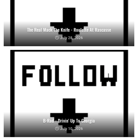
The Real Mack The Knife - Roulette At Rascasse
July 28, 2026
B-Rad - Drivin' Up To Georgia
July 10, 2026