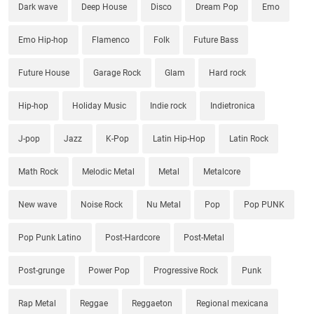
Dark wave
Deep House
Disco
Dream Pop
Emo
Emo Hip-hop
Flamenco
Folk
Future Bass
Future House
Garage Rock
Glam
Hard rock
Hip-hop
Holiday Music
Indie rock
Indietronica
J-pop
Jazz
K-Pop
Latin Hip-Hop
Latin Rock
Math Rock
Melodic Metal
Metal
Metalcore
New wave
Noise Rock
Nu Metal
Pop
Pop PUNK
Pop Punk Latino
Post-Hardcore
Post-Metal
Post-grunge
Power Pop
Progressive Rock
Punk
Rap Metal
Reggae
Reggaeton
Regional mexicana