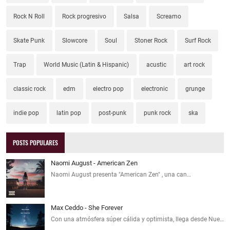
Rock N Roll
Rock progresivo
Salsa
Screamo
Skate Punk
Slowcore
Soul
Stoner Rock
Surf Rock
Trap
World Music (Latin & Hispanic)
acustic
art rock
classic rock
edm
electro pop
electronic
grunge
indie pop
latin pop
post-punk
punk rock
ska
POSTS POPULARES
Naomi August - American Zen
Naomi August presenta "American Zen" , una can…
Max Ceddo - She Forever
Con una atmósfera súper cálida y optimista, llega desde Nue…