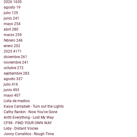
2026
1630
agosto
19
julio
129
junio
241
mayo
254
abril
280
marzo
259
febrero
246
enero
202
2025
4171
diciembre
261
noviembre
241
octubre
272
septiembre
283
agosto
337
julio
416
junio
493
mayo
407
Lista de medios
Kaiya Campbell - Turn out the Lights
Cathy Rankin - Now You've Gone
Antti Everything - Lost My Way
CF98 - FIND YOUR OWN WAY
Loby - Distant Voices
Jonny Corralitos - Rough Time