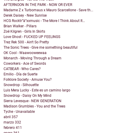
AFTERNOON IN THE PARK - NOW OR EVER
Madame Z x Turbomaus x Mauro Scarcellone - Save th...
Derek Daisey - New Sunrise
HCG Rocktr“ä“xxmusic - The More I Think About It…
Brian Walker - Pillars
Zoë Kilgren - Girls In Skirts
Love Ghost - FUCKED UP FEELINGS
Trez Rek 500 - Ain't So Pretty
The Sonic Trees - Give me something beautiful
OK Cool - Waawooweewaa
Monarch - Moving Through a Dream
Coworkers - Ace of Swords
CATBEAR - Who Cares?
Emilio - Día de Suerte
Folklore Society - Amuse You?
Snowdrop - Silhouette
Luis Mera Lucky - Este es un camino largo
Snowdrop - Daisy On My Mind
Sierra Levesque - NEW GENERATION
Madison Grumbles - You and the Trees
Tyche - Unavailable
abril
357
marzo
332
febrero
411