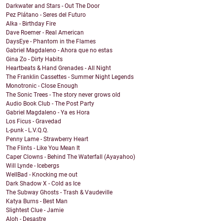
Darkwater and Stars - Out The Door
Pez Plátano - Seres del Futuro
Alka - Birthday Fire
Dave Roemer - Real American
DaysEye - Phantom in the Flames
Gabriel Magdaleno - Ahora que no estas
Gina Zo - Dirty Habits
Heartbeats & Hand Grenades - All Night
The Franklin Cassettes - Summer Night Legends
Monotronic - Close Enough
The Sonic Trees - The story never grows old
Audio Book Club - The Post Party
Gabriel Magdaleno - Ya es Hora
Los Ficus - Gravedad
L-punk - L.V.Q.Q.
Penny Lame - Strawberry Heart
The Flints - Like You Mean It
Caper Clowns - Behind The Waterfall (Ayayahoo)
Will Lynde - Icebergs
WellBad - Knocking me out
Dark Shadow X - Cold as Ice
The Subway Ghosts - Trash & Vaudeville
Katya Burns - Best Man
Slightest Clue - Jamie
Aloh - Desastre