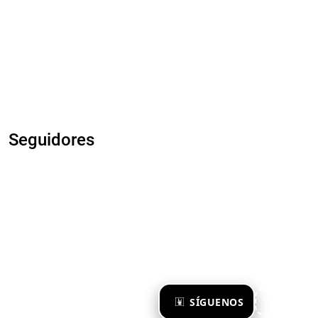
Seguidores
×
SÍGUENOS
Ya te sigo