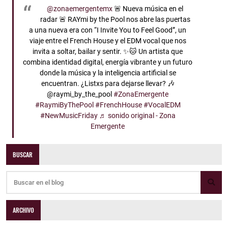
@zonaemergentemx
🚨 Nueva música en el
radar 🚨 RAYmi by the Pool nos abre las puertas
a una nueva era con “I Invite You to Feel Good”, un
viaje entre el French House y el EDM vocal que nos
invita a soltar, bailar y sentir. ✨🐱 Un artista que
combina identidad digital, energía vibrante y un futuro
donde la música y la inteligencia artificial se
encuentran. ¿Listxs para dejarse llevar? 🎶
@raymi_by_the_pool
#ZonaEmergente
#RaymiByThePool
#FrenchHouse
#VocalEDM
#NewMusicFriday
♬ sonido original - Zona
Emergente
BUSCAR
ARCHIVO