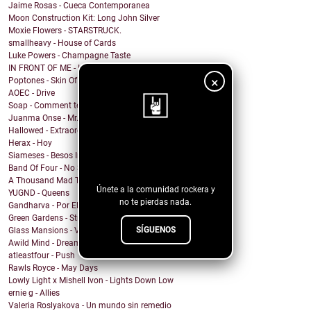
Jaime Rosas - Cueca Contemporanea
Moon Construction Kit: Long John Silver
Moxie Flowers - STARSTRUCK.
smallheavy - House of Cards
Luke Powers - Champagne Taste
IN FRONT OF ME - Intrusive Thoughts
×
Poptones - Skin Of Sea
AOEC - Drive
Soap - Comment te dire adieu
Juanma Onse - Mr. Robot
Hallowed - Extraordinary Boy
Herax - Hoy
¡Sigue nuestro
Siameses - Besos Inconexos
blog!
Band Of Four - No Sound
A Thousand Mad Things - Girl
Únete a la comunidad rockera y
YUGND - Queens
no te pierdas nada.
Gandharva - Por El Rockanroll
Green Gardens - Stroom
SÍGUENOS
Glass Mansions - VIOLET
Awild Mind - Dreamer
atleastfour - Push
Rawls Royce - May Days
Lowly Light x Mishell Ivon - Lights Down Low
ernie g - Allies
Valeria Roslyakova - Un mundo sin remedio