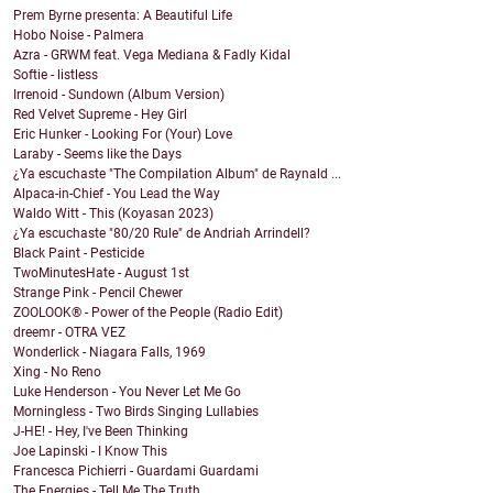
Prem Byrne presenta: A Beautiful Life
Hobo Noise - Palmera
Azra - GRWM feat. Vega Mediana & Fadly Kidal
Softie - listless
Irrenoid - Sundown (Album Version)
Red Velvet Supreme - Hey Girl
Eric Hunker - Looking For (Your) Love
Laraby - Seems like the Days
¿Ya escuchaste "The Compilation Album" de Raynald ...
Alpaca-in-Chief - You Lead the Way
Waldo Witt - This (Koyasan 2023)
¿Ya escuchaste "80/20 Rule" de Andriah Arrindell?
Black Paint - Pesticide
TwoMinutesHate - August 1st
Strange Pink - Pencil Chewer
ZOOLOOK® - Power of the People (Radio Edit)
dreemr - OTRA VEZ
Wonderlick - Niagara Falls, 1969
Xing - No Reno
Luke Henderson - You Never Let Me Go
Morningless - Two Birds Singing Lullabies
J-HE! - Hey, I've Been Thinking
Joe Lapinski - I Know This
Francesca Pichierri - Guardami Guardami
The Energies - Tell Me The Truth