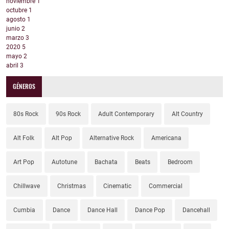
noviembre
1
octubre
1
agosto
1
junio
2
marzo
3
2020
5
mayo
2
abril
3
GÉNEROS
80s Rock
90s Rock
Adult Contemporary
Alt Country
Alt Folk
Alt Pop
Alternative Rock
Americana
Art Pop
Autotune
Bachata
Beats
Bedroom
Chillwave
Christmas
Cinematic
Commercial
Cumbia
Dance
Dance Hall
Dance Pop
Dancehall