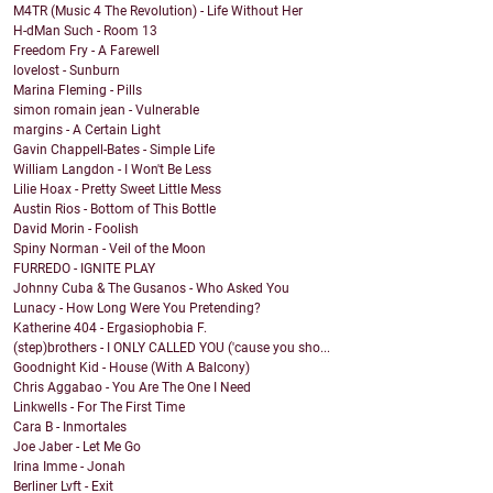
M4TR (Music 4 The Revolution) - Life Without Her
H-dMan Such - Room 13
Freedom Fry - A Farewell
lovelost - Sunburn
Marina Fleming - Pills
simon romain jean - Vulnerable
margins - A Certain Light
Gavin Chappell-Bates - Simple Life
William Langdon - I Won't Be Less
Lilie Hoax - Pretty Sweet Little Mess
Austin Rios - Bottom of This Bottle
David Morin - Foolish
Spiny Norman - Veil of the Moon
FURREDO - IGNITE PLAY
Johnny Cuba & The Gusanos - Who Asked You
Lunacy - How Long Were You Pretending?
Katherine 404 - Ergasiophobia F.
(step)brothers - I ONLY CALLED YOU ('cause you sho...
Goodnight Kid - House (With A Balcony)
Chris Aggabao - You Are The One I Need
Linkwells - For The First Time
Cara B - Inmortales
Joe Jaber - Let Me Go
Irina Imme - Jonah
Berliner Lvft - Exit