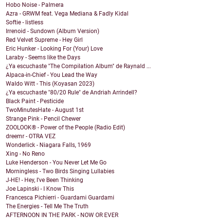
Hobo Noise - Palmera
Azra - GRWM feat. Vega Mediana & Fadly Kidal
Softie - listless
Irrenoid - Sundown (Album Version)
Red Velvet Supreme - Hey Girl
Eric Hunker - Looking For (Your) Love
Laraby - Seems like the Days
¿Ya escuchaste "The Compilation Album" de Raynald ...
Alpaca-in-Chief - You Lead the Way
Waldo Witt - This (Koyasan 2023)
¿Ya escuchaste "80/20 Rule" de Andriah Arrindell?
Black Paint - Pesticide
TwoMinutesHate - August 1st
Strange Pink - Pencil Chewer
ZOOLOOK® - Power of the People (Radio Edit)
dreemr - OTRA VEZ
Wonderlick - Niagara Falls, 1969
Xing - No Reno
Luke Henderson - You Never Let Me Go
Morningless - Two Birds Singing Lullabies
J-HE! - Hey, I've Been Thinking
Joe Lapinski - I Know This
Francesca Pichierri - Guardami Guardami
The Energies - Tell Me The Truth
AFTERNOON IN THE PARK - NOW OR EVER