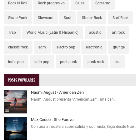
Rock N Roll
Rock progresivo
Salsa
Screamo
Skate Punk
Slowcore
Soul
Stoner Rock
Surf Rock
Trap
World Music (Latin & Hispanic)
acustic
art rock
classic rock
edm
electro pop
electronic
grunge
indie pop
latin pop
post-punk
punk rock
ska
POSTS POPULARES
Naomi August - American Zen
Naomi August presenta "American Zen" , una can…
Max Ceddo - She Forever
Con una atmósfera súper cálida y optimista, llega desde Nue…