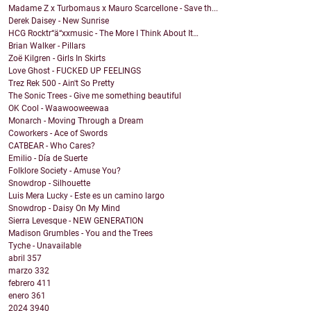
Madame Z x Turbomaus x Mauro Scarcellone - Save th...
Derek Daisey - New Sunrise
HCG Rocktr“ä“xxmusic - The More I Think About It…
Brian Walker - Pillars
Zoë Kilgren - Girls In Skirts
Love Ghost - FUCKED UP FEELINGS
Trez Rek 500 - Ain't So Pretty
The Sonic Trees - Give me something beautiful
OK Cool - Waawooweewaa
Monarch - Moving Through a Dream
Coworkers - Ace of Swords
CATBEAR - Who Cares?
Emilio - Día de Suerte
Folklore Society - Amuse You?
Snowdrop - Silhouette
Luis Mera Lucky - Este es un camino largo
Snowdrop - Daisy On My Mind
Sierra Levesque - NEW GENERATION
Madison Grumbles - You and the Trees
Tyche - Unavailable
abril
357
marzo
332
febrero
411
enero
361
2024
3940