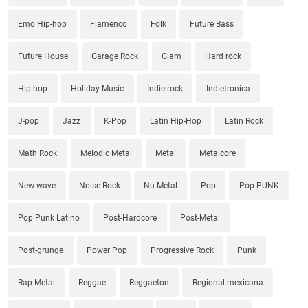
Emo Hip-hop
Flamenco
Folk
Future Bass
Future House
Garage Rock
Glam
Hard rock
Hip-hop
Holiday Music
Indie rock
Indietronica
J-pop
Jazz
K-Pop
Latin Hip-Hop
Latin Rock
Math Rock
Melodic Metal
Metal
Metalcore
New wave
Noise Rock
Nu Metal
Pop
Pop PUNK
Pop Punk Latino
Post-Hardcore
Post-Metal
Post-grunge
Power Pop
Progressive Rock
Punk
Rap Metal
Reggae
Reggaeton
Regional mexicana