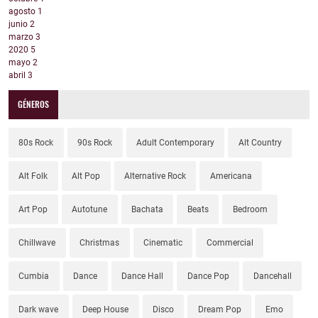
agosto
1
junio
2
marzo
3
2020
5
mayo
2
abril
3
GÉNEROS
80s Rock
90s Rock
Adult Contemporary
Alt Country
Alt Folk
Alt Pop
Alternative Rock
Americana
Art Pop
Autotune
Bachata
Beats
Bedroom
Chillwave
Christmas
Cinematic
Commercial
Cumbia
Dance
Dance Hall
Dance Pop
Dancehall
Dark wave
Deep House
Disco
Dream Pop
Emo