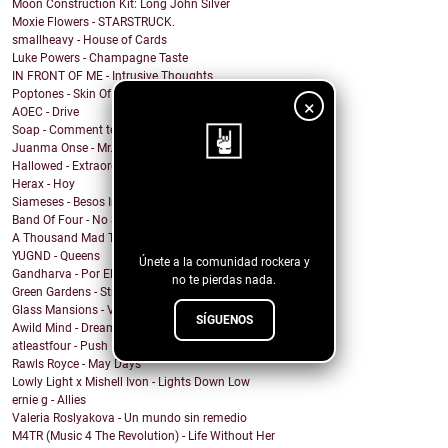
Moon Construction Kit: Long John Silver
Moxie Flowers - STARSTRUCK.
smallheavy - House of Cards
Luke Powers - Champagne Taste
IN FRONT OF ME - Intrusive Thoughts
Poptones - Skin Of Sea
×
AOEC - Drive
Soap - Comment te dire adieu
Juanma Onse - Mr. Robot
Hallowed - Extraordinary Boy
Herax - Hoy
¡Sigue nuestro
Siameses - Besos Inconexos
Band Of Four - No Sound
blog!
A Thousand Mad Things - Girl
YUGND - Queens
Únete a la comunidad rockera y
Gandharva - Por El Rockanroll
no te pierdas nada.
Green Gardens - Stroom
Glass Mansions - VIOLET
SÍGUENOS
Awild Mind - Dreamer
atleastfour - Push
Rawls Royce - May Days
Lowly Light x Mishell Ivon - Lights Down Low
ernie g - Allies
Valeria Roslyakova - Un mundo sin remedio
M4TR (Music 4 The Revolution) - Life Without Her