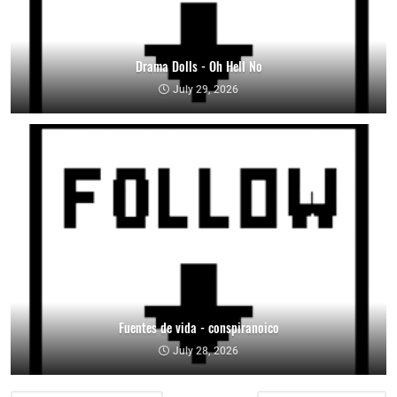
Drama Dolls - Oh Hell No
July 29, 2026
Fuentes de vida - conspiranoico
July 28, 2026