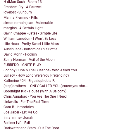
H-dMan Such - Room 13
Freedom Fry - A Farewell
lovelost - Sunburn
Marina Fleming - Pills
simon romain jean - Vulnerable
margins - A Certain Light
Gavin Chappell-Bates - Simple Life
William Langdon - I Won't Be Less
Lilie Hoax - Pretty Sweet Little Mess
Austin Rios - Bottom of This Bottle
David Morin - Foolish
Spiny Norman - Veil of the Moon
FURREDO - IGNITE PLAY
Johnny Cuba & The Gusanos - Who Asked You
Lunacy - How Long Were You Pretending?
Katherine 404 - Ergasiophobia F.
(step)brothers - I ONLY CALLED YOU ('cause you sho...
Goodnight Kid - House (With A Balcony)
Chris Aggabao - You Are The One I Need
Linkwells - For The First Time
Cara B - Inmortales
Joe Jaber - Let Me Go
Irina Imme - Jonah
Berliner Lvft - Exit
Darkwater and Stars - Out The Door