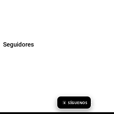
Seguidores
×
SÍGUENOS
Ya te sigo