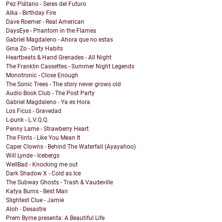
Pez Plátano - Seres del Futuro
Alka - Birthday Fire
Dave Roemer - Real American
DaysEye - Phantom in the Flames
Gabriel Magdaleno - Ahora que no estas
Gina Zo - Dirty Habits
Heartbeats & Hand Grenades - All Night
The Franklin Cassettes - Summer Night Legends
Monotronic - Close Enough
The Sonic Trees - The story never grows old
Audio Book Club - The Post Party
Gabriel Magdaleno - Ya es Hora
Los Ficus - Gravedad
L-punk - L.V.Q.Q.
Penny Lame - Strawberry Heart
The Flints - Like You Mean It
Caper Clowns - Behind The Waterfall (Ayayahoo)
Will Lynde - Icebergs
WellBad - Knocking me out
Dark Shadow X - Cold as Ice
The Subway Ghosts - Trash & Vaudeville
Katya Burns - Best Man
Slightest Clue - Jamie
Aloh - Desastre
Prem Byrne presenta: A Beautiful Life