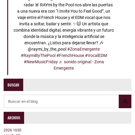
radar 🚨 RAYmi by the Pool nos abre las puertas
a una nueva era con “I Invite You to Feel Good”, un
viaje entre el French House y el EDM vocal que nos
invita a soltar, bailar y sentir. ✨🐱 Un artista que
combina identidad digital, energía vibrante y un futuro
donde la música y la inteligencia artificial se
encuentran. ¿Listxs para dejarse llevar? 🎶
@raymi_by_the_pool
#ZonaEmergente
#RaymiByThePool
#FrenchHouse
#VocalEDM
#NewMusicFriday
♬ sonido original - Zona
Emergente
BUSCAR
ARCHIVO
2026
1630