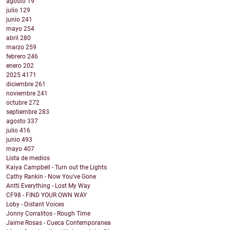
agosto
19
julio
129
junio
241
mayo
254
abril
280
marzo
259
febrero
246
enero
202
2025
4171
diciembre
261
noviembre
241
octubre
272
septiembre
283
agosto
337
julio
416
junio
493
mayo
407
Lista de medios
Kaiya Campbell - Turn out the Lights
Cathy Rankin - Now You've Gone
Antti Everything - Lost My Way
CF98 - FIND YOUR OWN WAY
Loby - Distant Voices
Jonny Corralitos - Rough Time
Jaime Rosas - Cueca Contemporanea