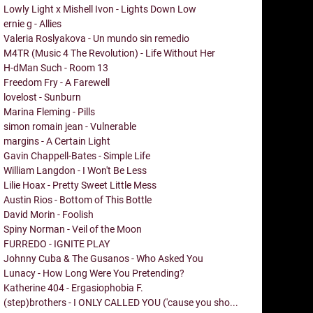
Lowly Light x Mishell Ivon - Lights Down Low
ernie g - Allies
Valeria Roslyakova - Un mundo sin remedio
M4TR (Music 4 The Revolution) - Life Without Her
H-dMan Such - Room 13
Freedom Fry - A Farewell
lovelost - Sunburn
Marina Fleming - Pills
simon romain jean - Vulnerable
margins - A Certain Light
Gavin Chappell-Bates - Simple Life
William Langdon - I Won't Be Less
Lilie Hoax - Pretty Sweet Little Mess
Austin Rios - Bottom of This Bottle
David Morin - Foolish
Spiny Norman - Veil of the Moon
FURREDO - IGNITE PLAY
Johnny Cuba & The Gusanos - Who Asked You
Lunacy - How Long Were You Pretending?
Katherine 404 - Ergasiophobia F.
(step)brothers - I ONLY CALLED YOU ('cause you sho...