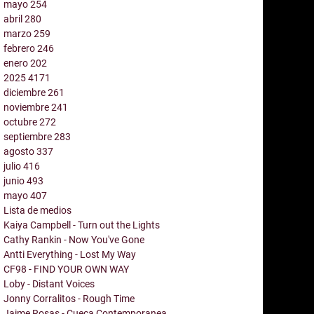
mayo
254
abril
280
marzo
259
febrero
246
enero
202
2025
4171
diciembre
261
noviembre
241
octubre
272
septiembre
283
agosto
337
julio
416
junio
493
mayo
407
Lista de medios
Kaiya Campbell - Turn out the Lights
Cathy Rankin - Now You've Gone
Antti Everything - Lost My Way
CF98 - FIND YOUR OWN WAY
Loby - Distant Voices
Jonny Corralitos - Rough Time
Jaime Rosas - Cueca Contemporanea