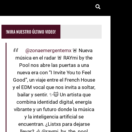
!MIRA NUESTRO ÚLTIMO VIDEO!
@zonaemergentemx
🚨 Nueva
música en el radar 🚨 RAYmi by the
Pool nos abre las puertas a una
nueva era con “I Invite You to Feel
Good”, un viaje entre el French House
y el EDM vocal que nos invita a soltar,
bailar y sentir. ✨🐱 Un artista que
combina identidad digital, energía
vibrante y un futuro donde la música
y la inteligencia artificial se
encuentran. ¿Listxs para dejarse
llevar? 🎶 @raymi_by_the_pool