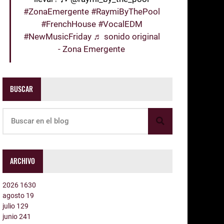
#ZonaEmergente
#RaymiByThePool
#FrenchHouse
#VocalEDM
#NewMusicFriday
♬ sonido original
- Zona Emergente
BUSCAR
ARCHIVO
2026
1630
agosto
19
julio
129
junio
241