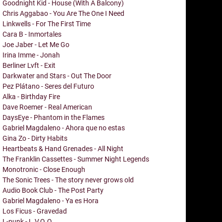
Goodnight Kid - House (With A Balcony)
Chris Aggabao - You Are The One I Need
Linkwells - For The First Time
Cara B - Inmortales
Joe Jaber - Let Me Go
Irina Imme - Jonah
Berliner Lvft - Exit
Darkwater and Stars - Out The Door
Pez Plátano - Seres del Futuro
Alka - Birthday Fire
Dave Roemer - Real American
DaysEye - Phantom in the Flames
Gabriel Magdaleno - Ahora que no estas
Gina Zo - Dirty Habits
Heartbeats & Hand Grenades - All Night
The Franklin Cassettes - Summer Night Legends
Monotronic - Close Enough
The Sonic Trees - The story never grows old
Audio Book Club - The Post Party
Gabriel Magdaleno - Ya es Hora
Los Ficus - Gravedad
L-punk - L.V.Q.Q.