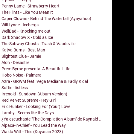
Penny Lame - Strawberry Heart
The Flints - Like You Mean It
Caper Clowns - Behind The Waterfall (Ayayahoo)
Will Lynde - Icebergs
WellBad - Knocking me out
Dark Shadow X - Cold as Ice
The Subway Ghosts - Trash & Vaudeville
Katya Burns - Best Man
Slightest Clue - Jamie
Aloh - Desastre
Prem Byrne presenta: A Beautiful Life
Hobo Noise - Palmera
Azra - GRWM feat. Vega Mediana & Fadly Kidal
Softie - listless
Irrenoid - Sundown (Album Version)
Red Velvet Supreme - Hey Girl
Eric Hunker - Looking For (Your) Love
Laraby - Seems like the Days
¿Ya escuchaste "The Compilation Album" de Raynald ...
Alpaca-in-Chief - You Lead the Way
Waldo Witt - This (Koyasan 2023)