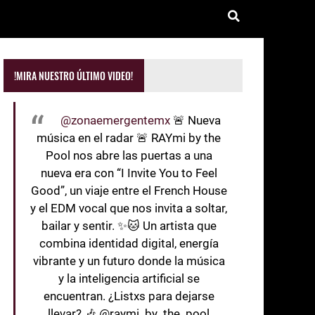
!MIRA NUESTRO ÚLTIMO VIDEO!
@zonaemergentemx
🚨 Nueva
música en el radar 🚨 RAYmi by the
Pool nos abre las puertas a una
nueva era con “I Invite You to Feel
Good”, un viaje entre el French House
y el EDM vocal que nos invita a soltar,
bailar y sentir. ✨🐱 Un artista que
combina identidad digital, energía
vibrante y un futuro donde la música
y la inteligencia artificial se
encuentran. ¿Listxs para dejarse
llevar? 🎶 @raymi_by_the_pool