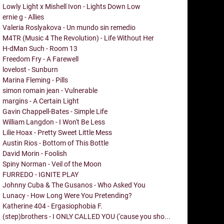
Lowly Light x Mishell Ivon - Lights Down Low
ernie g - Allies
Valeria Roslyakova - Un mundo sin remedio
M4TR (Music 4 The Revolution) - Life Without Her
H-dMan Such - Room 13
Freedom Fry - A Farewell
lovelost - Sunburn
Marina Fleming - Pills
simon romain jean - Vulnerable
margins - A Certain Light
Gavin Chappell-Bates - Simple Life
William Langdon - I Won't Be Less
Lilie Hoax - Pretty Sweet Little Mess
Austin Rios - Bottom of This Bottle
David Morin - Foolish
Spiny Norman - Veil of the Moon
FURREDO - IGNITE PLAY
Johnny Cuba & The Gusanos - Who Asked You
Lunacy - How Long Were You Pretending?
Katherine 404 - Ergasiophobia F.
(step)brothers - I ONLY CALLED YOU ('cause you sho...