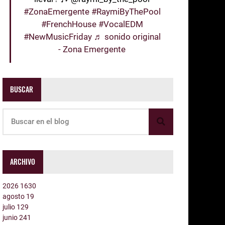
#ZonaEmergente
#RaymiByThePool
#FrenchHouse
#VocalEDM
#NewMusicFriday
♬ sonido original
- Zona Emergente
BUSCAR
ARCHIVO
2026
1630
agosto
19
julio
129
junio
241