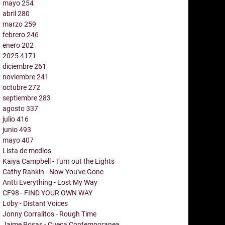
mayo
254
abril
280
marzo
259
febrero
246
enero
202
2025
4171
diciembre
261
noviembre
241
octubre
272
septiembre
283
agosto
337
julio
416
junio
493
mayo
407
Lista de medios
Kaiya Campbell - Turn out the Lights
Cathy Rankin - Now You've Gone
Antti Everything - Lost My Way
CF98 - FIND YOUR OWN WAY
Loby - Distant Voices
Jonny Corralitos - Rough Time
Jaime Rosas - Cueca Contemporanea