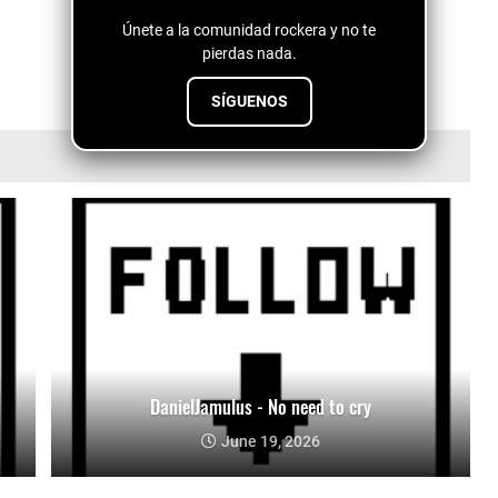
Únete a la comunidad rockera y no te
pierdas nada.
SÍGUENOS
DanielJamulus - No need to cry
June 19, 2026