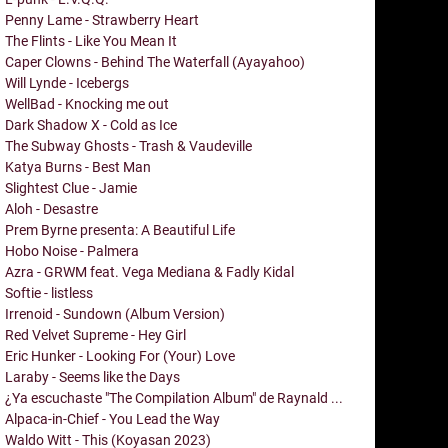
Penny Lame - Strawberry Heart
The Flints - Like You Mean It
Caper Clowns - Behind The Waterfall (Ayayahoo)
Will Lynde - Icebergs
WellBad - Knocking me out
Dark Shadow X - Cold as Ice
The Subway Ghosts - Trash & Vaudeville
Katya Burns - Best Man
Slightest Clue - Jamie
Aloh - Desastre
Prem Byrne presenta: A Beautiful Life
Hobo Noise - Palmera
Azra - GRWM feat. Vega Mediana & Fadly Kidal
Softie - listless
Irrenoid - Sundown (Album Version)
Red Velvet Supreme - Hey Girl
Eric Hunker - Looking For (Your) Love
Laraby - Seems like the Days
¿Ya escuchaste "The Compilation Album" de Raynald ...
Alpaca-in-Chief - You Lead the Way
Waldo Witt - This (Koyasan 2023)