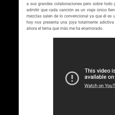
a sus grandes colaboraciones pero sobre todo g
admitir que cada canción es un viaje único lle
mezclas salen de lo convencional ya que él es u
hoy nos presenta una joya totalmente adictiva
ahora el tema que más me ha enamorado.