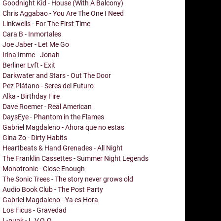
Goodnight Kid - House (With A Balcony)
Chris Aggabao - You Are The One I Need
Linkwells - For The First Time
Cara B - Inmortales
Joe Jaber - Let Me Go
Irina Imme - Jonah
Berliner Lvft - Exit
Darkwater and Stars - Out The Door
Pez Plátano - Seres del Futuro
Alka - Birthday Fire
Dave Roemer - Real American
DaysEye - Phantom in the Flames
Gabriel Magdaleno - Ahora que no estas
Gina Zo - Dirty Habits
Heartbeats & Hand Grenades - All Night
The Franklin Cassettes - Summer Night Legends
Monotronic - Close Enough
The Sonic Trees - The story never grows old
Audio Book Club - The Post Party
Gabriel Magdaleno - Ya es Hora
Los Ficus - Gravedad
L-punk - L.V.Q.Q.