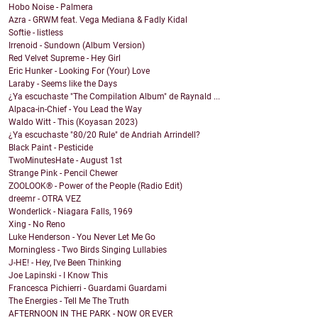
Hobo Noise - Palmera
Azra - GRWM feat. Vega Mediana & Fadly Kidal
Softie - listless
Irrenoid - Sundown (Album Version)
Red Velvet Supreme - Hey Girl
Eric Hunker - Looking For (Your) Love
Laraby - Seems like the Days
¿Ya escuchaste "The Compilation Album" de Raynald ...
Alpaca-in-Chief - You Lead the Way
Waldo Witt - This (Koyasan 2023)
¿Ya escuchaste "80/20 Rule" de Andriah Arrindell?
Black Paint - Pesticide
TwoMinutesHate - August 1st
Strange Pink - Pencil Chewer
ZOOLOOK® - Power of the People (Radio Edit)
dreemr - OTRA VEZ
Wonderlick - Niagara Falls, 1969
Xing - No Reno
Luke Henderson - You Never Let Me Go
Morningless - Two Birds Singing Lullabies
J-HE! - Hey, I've Been Thinking
Joe Lapinski - I Know This
Francesca Pichierri - Guardami Guardami
The Energies - Tell Me The Truth
AFTERNOON IN THE PARK - NOW OR EVER