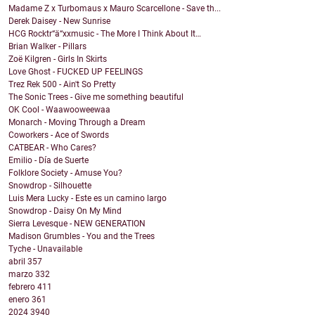
Madame Z x Turbomaus x Mauro Scarcellone - Save th...
Derek Daisey - New Sunrise
HCG Rocktr“ä“xxmusic - The More I Think About It…
Brian Walker - Pillars
Zoë Kilgren - Girls In Skirts
Love Ghost - FUCKED UP FEELINGS
Trez Rek 500 - Ain't So Pretty
The Sonic Trees - Give me something beautiful
OK Cool - Waawooweewaa
Monarch - Moving Through a Dream
Coworkers - Ace of Swords
CATBEAR - Who Cares?
Emilio - Día de Suerte
Folklore Society - Amuse You?
Snowdrop - Silhouette
Luis Mera Lucky - Este es un camino largo
Snowdrop - Daisy On My Mind
Sierra Levesque - NEW GENERATION
Madison Grumbles - You and the Trees
Tyche - Unavailable
abril
357
marzo
332
febrero
411
enero
361
2024
3940