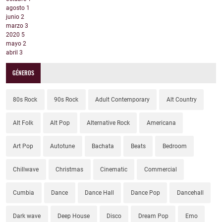
agosto
1
junio
2
marzo
3
2020
5
mayo
2
abril
3
GÉNEROS
80s Rock
90s Rock
Adult Contemporary
Alt Country
Alt Folk
Alt Pop
Alternative Rock
Americana
Art Pop
Autotune
Bachata
Beats
Bedroom
Chillwave
Christmas
Cinematic
Commercial
Cumbia
Dance
Dance Hall
Dance Pop
Dancehall
Dark wave
Deep House
Disco
Dream Pop
Emo