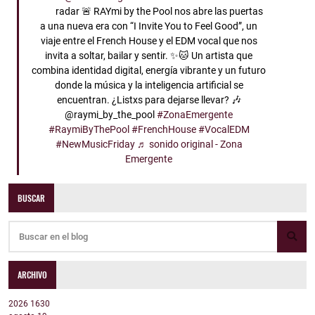
radar 🚨 RAYmi by the Pool nos abre las puertas
a una nueva era con “I Invite You to Feel Good”, un
viaje entre el French House y el EDM vocal que nos
invita a soltar, bailar y sentir. ✨🐱 Un artista que
combina identidad digital, energía vibrante y un futuro
donde la música y la inteligencia artificial se
encuentran. ¿Listxs para dejarse llevar? 🎶
@raymi_by_the_pool
#ZonaEmergente
#RaymiByThePool
#FrenchHouse
#VocalEDM
#NewMusicFriday
♬ sonido original - Zona
Emergente
BUSCAR
ARCHIVO
2026
1630