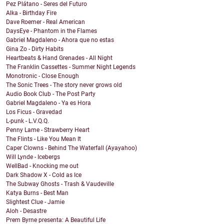
Pez Plátano - Seres del Futuro
Alka - Birthday Fire
Dave Roemer - Real American
DaysEye - Phantom in the Flames
Gabriel Magdaleno - Ahora que no estas
Gina Zo - Dirty Habits
Heartbeats & Hand Grenades - All Night
The Franklin Cassettes - Summer Night Legends
Monotronic - Close Enough
The Sonic Trees - The story never grows old
Audio Book Club - The Post Party
Gabriel Magdaleno - Ya es Hora
Los Ficus - Gravedad
L-punk - L.V.Q.Q.
Penny Lame - Strawberry Heart
The Flints - Like You Mean It
Caper Clowns - Behind The Waterfall (Ayayahoo)
Will Lynde - Icebergs
WellBad - Knocking me out
Dark Shadow X - Cold as Ice
The Subway Ghosts - Trash & Vaudeville
Katya Burns - Best Man
Slightest Clue - Jamie
Aloh - Desastre
Prem Byrne presenta: A Beautiful Life