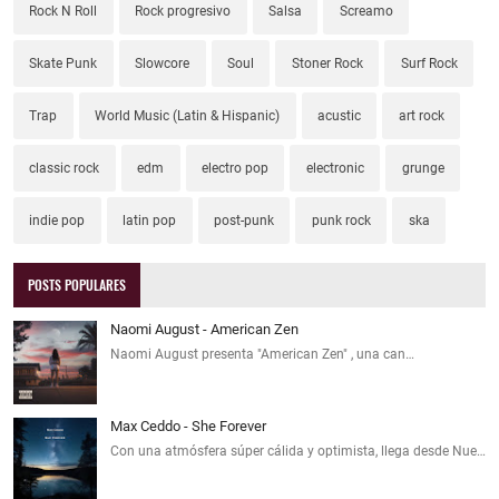
Rock N Roll
Rock progresivo
Salsa
Screamo
Skate Punk
Slowcore
Soul
Stoner Rock
Surf Rock
Trap
World Music (Latin & Hispanic)
acustic
art rock
classic rock
edm
electro pop
electronic
grunge
indie pop
latin pop
post-punk
punk rock
ska
POSTS POPULARES
Naomi August - American Zen
Naomi August presenta "American Zen" , una can…
Max Ceddo - She Forever
Con una atmósfera súper cálida y optimista, llega desde Nue…