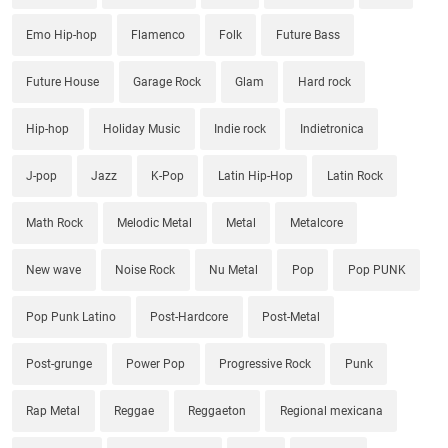
Emo Hip-hop
Flamenco
Folk
Future Bass
Future House
Garage Rock
Glam
Hard rock
Hip-hop
Holiday Music
Indie rock
Indietronica
J-pop
Jazz
K-Pop
Latin Hip-Hop
Latin Rock
Math Rock
Melodic Metal
Metal
Metalcore
New wave
Noise Rock
Nu Metal
Pop
Pop PUNK
Pop Punk Latino
Post-Hardcore
Post-Metal
Post-grunge
Power Pop
Progressive Rock
Punk
Rap Metal
Reggae
Reggaeton
Regional mexicana