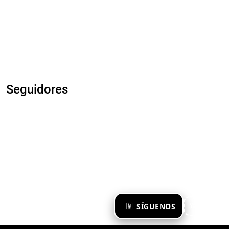
Seguidores
×
SÍGUENOS
Ya te sigo