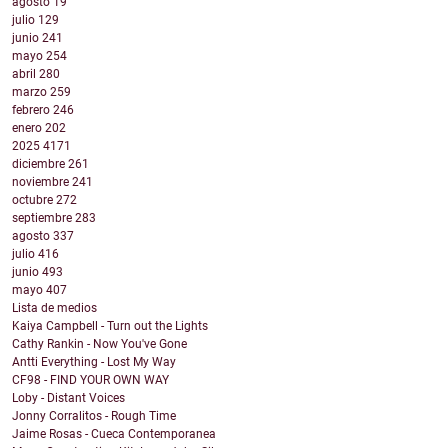
agosto
19
julio
129
junio
241
mayo
254
abril
280
marzo
259
febrero
246
enero
202
2025
4171
diciembre
261
noviembre
241
octubre
272
septiembre
283
agosto
337
julio
416
junio
493
mayo
407
Lista de medios
Kaiya Campbell - Turn out the Lights
Cathy Rankin - Now You've Gone
Antti Everything - Lost My Way
CF98 - FIND YOUR OWN WAY
Loby - Distant Voices
Jonny Corralitos - Rough Time
Jaime Rosas - Cueca Contemporanea