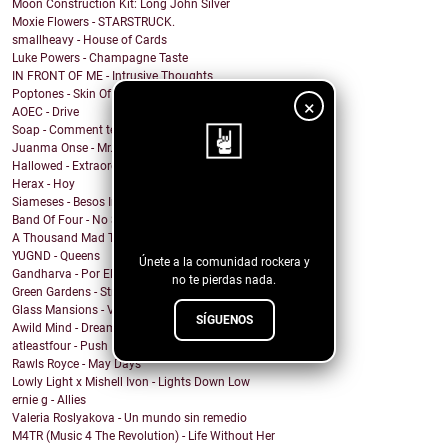
Moon Construction Kit: Long John Silver
Moxie Flowers - STARSTRUCK.
smallheavy - House of Cards
Luke Powers - Champagne Taste
IN FRONT OF ME - Intrusive Thoughts
Poptones - Skin Of Sea
×
AOEC - Drive
Soap - Comment te dire adieu
Juanma Onse - Mr. Robot
Hallowed - Extraordinary Boy
Herax - Hoy
¡Sigue nuestro
Siameses - Besos Inconexos
Band Of Four - No Sound
blog!
A Thousand Mad Things - Girl
YUGND - Queens
Únete a la comunidad rockera y
Gandharva - Por El Rockanroll
no te pierdas nada.
Green Gardens - Stroom
Glass Mansions - VIOLET
SÍGUENOS
Awild Mind - Dreamer
atleastfour - Push
Rawls Royce - May Days
Lowly Light x Mishell Ivon - Lights Down Low
ernie g - Allies
Valeria Roslyakova - Un mundo sin remedio
M4TR (Music 4 The Revolution) - Life Without Her