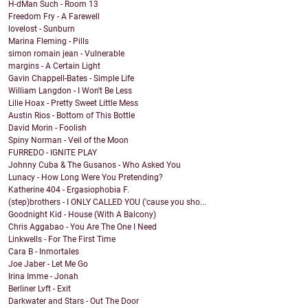
H-dMan Such - Room 13
Freedom Fry - A Farewell
lovelost - Sunburn
Marina Fleming - Pills
simon romain jean - Vulnerable
margins - A Certain Light
Gavin Chappell-Bates - Simple Life
William Langdon - I Won't Be Less
Lilie Hoax - Pretty Sweet Little Mess
Austin Rios - Bottom of This Bottle
David Morin - Foolish
Spiny Norman - Veil of the Moon
FURREDO - IGNITE PLAY
Johnny Cuba & The Gusanos - Who Asked You
Lunacy - How Long Were You Pretending?
Katherine 404 - Ergasiophobia F.
(step)brothers - I ONLY CALLED YOU ('cause you sho...
Goodnight Kid - House (With A Balcony)
Chris Aggabao - You Are The One I Need
Linkwells - For The First Time
Cara B - Inmortales
Joe Jaber - Let Me Go
Irina Imme - Jonah
Berliner Lvft - Exit
Darkwater and Stars - Out The Door