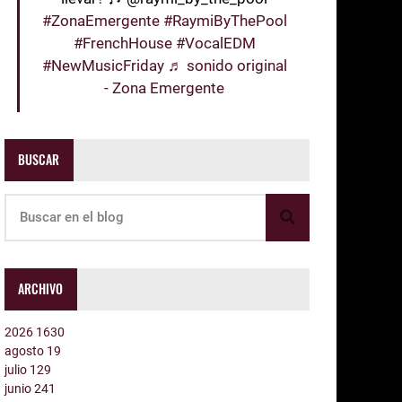
#ZonaEmergente
#RaymiByThePool
#FrenchHouse
#VocalEDM
#NewMusicFriday
♬ sonido original
- Zona Emergente
BUSCAR
ARCHIVO
2026
1630
agosto
19
julio
129
junio
241