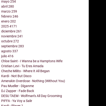
mayo
254
abril
280
marzo
259
febrero
246
enero
202
2025
4171
diciembre
261
noviembre
241
octubre
272
septiembre
283
agosto
337
julio
416
Chloe Saint - I Wanna be a Hamptons Wife
Cristian Levi - Tu Eres Amada
Cheche Milito - Where It All Began
Kardi - Not But Disco
Amerakin Overdose - Nothing (Without You)
Pau Mueller - Díganme
DJ Zapper - Fade Back
DESU TAEM - Wolfman’s All Day Grooming
PIFFA - Ya Voy a Salir
Kardi - Player 1