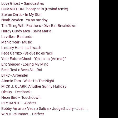
Love Ghost – Sandcastles
COMMOTION - booty calls (rewind remix)
Stefan Certic - In My Skin
Noah Zayden - Ya no me doy
The Thing With Feathers - Dive Bar Breakdown
Hurdy Gurdy Men - Saint Maria
Lavelles - Bastards
Manic Year - Music
Lindsey Hunt - salt wash
Fede Carrizo - Sé que no es fácil
Your Future Ghost - "Oh La La (Animal)"
Eric Sleeper - Losing My Mind
Beep Test x Beep St. - Rot
BF/C - Airbender
Atomic Tom - Wake Up The Night
MICK J. CLARK: Anuther Sunny Hulliday
Olesky - Feedback
Neon Bird – Touchdown
REY DANTE – Ajedrez
Bobby Amaru x Veda x Saliva x Judge & Jury - Just ...
WINTERsummer – Perfect