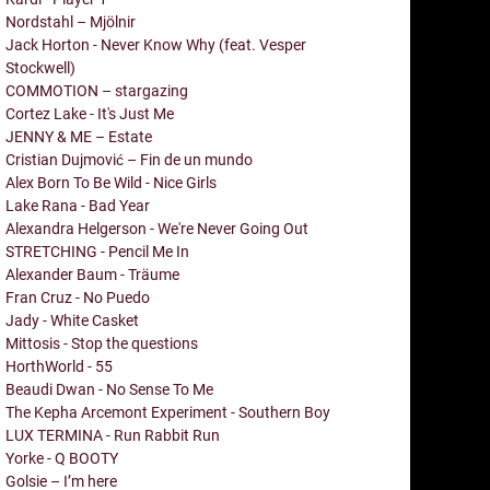
Nordstahl – Mjölnir
Jack Horton - Never Know Why (feat. Vesper
Stockwell)
COMMOTION – stargazing
Cortez Lake - It's Just Me
JENNY & ME – Estate
Cristian Dujmović – Fin de un mundo
Alex Born To Be Wild - Nice Girls
Lake Rana - Bad Year
Alexandra Helgerson - We're Never Going Out
STRETCHING - Pencil Me In
Alexander Baum - Träume
Fran Cruz - No Puedo
Jady - White Casket
Mittosis - Stop the questions
HorthWorld - 55
Beaudi Dwan - No Sense To Me
The Kepha Arcemont Experiment - Southern Boy
LUX TERMINA - Run Rabbit Run
Yorke - Q BOOTY
Golsie – I’m here