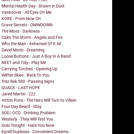
Mental Health Day - Drawn in Dust
Vankoover - All Eyes On Me
KORE - From Now On
Grave Secrets - OMWDOWN
The Moss - Darkness
Calm The Storm - Angels and Fire
Who the Man - Ashamed Of It All
David Morin - Dreaming
Loose Buttons - Just A Boy In A Band
NEET and Tidy - Play Me
Carrying Torches - Opening Up
Within Skies - Back To You
Trez Rek 500 - Passing Signs
QUACK - LAST HOPE
Jared Martin - 222
Anton Puris - The Hero Will Turn to Villain
Four Day Beard - Stay
ADD | OCD - Drinking Problem
Westerly - They Will Test You
Dolo Tonight - Hate You Now
Kyrell Duplexes - Convenient Dreams