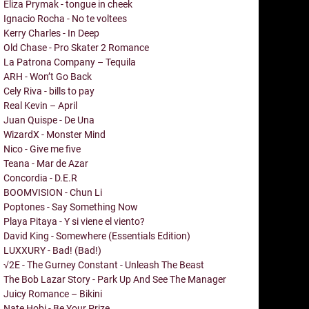
Eliza Prymak - tongue in cheek
Ignacio Rocha - No te voltees
Kerry Charles - In Deep
Old Chase - Pro Skater 2 Romance
La Patrona Company – Tequila
ARH - Won’t Go Back
Cely Riva - bills to pay
Real Kevin – April
Juan Quispe - De Una
WizardX - Monster Mind
Nico - Give me five
Teana - Mar de Azar
Concordia - D.E.R
BOOMVISION - Chun Li
Poptones - Say Something Now
Playa Pitaya - Y si viene el viento?
David King - Somewhere (Essentials Edition)
LUXXURY - Bad! (Bad!)
√2E - The Gurney Constant - Unleash The Beast
The Bob Lazar Story - Park Up And See The Manager
Juicy Romance – Bikini
Nate Hobi - Be Your Prize