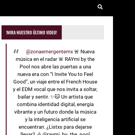
!MIRA NUESTRO ÚLTIMO VIDEO!
@zonaemergentemx
🚨 Nueva
música en el radar 🚨 RAYmi by the
Pool nos abre las puertas a una
nueva era con “I Invite You to Feel
Good”, un viaje entre el French House
y el EDM vocal que nos invita a soltar,
bailar y sentir. ✨🐱 Un artista que
combina identidad digital, energía
vibrante y un futuro donde la música
y la inteligencia artificial se
encuentran. ¿Listxs para dejarse
llevar? 🎶 @raymi_by_the_pool