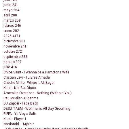
junio
241
mayo
254
abril
280
marzo
259
febrero
246
enero
202
2025
4171
diciembre
261
noviembre
241
octubre
272
septiembre
283
agosto
337
julio
416
Chloe Saint - I Wanna be a Hamptons Wife
Cristian Levi - Tu Eres Amada
Cheche Milito - Where It All Began
Kardi - Not But Disco
Amerakin Overdose - Nothing (Without You)
Pau Mueller - Díganme
DJ Zapper - Fade Back
DESU TAEM - Wolfman’s All Day Grooming
PIFFA - Ya Voy a Salir
Kardi - Player 1
Nordstahl – Mjölnir