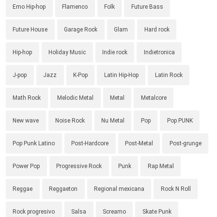
Emo Hip-hop
Flamenco
Folk
Future Bass
Future House
Garage Rock
Glam
Hard rock
Hip-hop
Holiday Music
Indie rock
Indietronica
J-pop
Jazz
K-Pop
Latin Hip-Hop
Latin Rock
Math Rock
Melodic Metal
Metal
Metalcore
New wave
Noise Rock
Nu Metal
Pop
Pop PUNK
Pop Punk Latino
Post-Hardcore
Post-Metal
Post-grunge
Power Pop
Progressive Rock
Punk
Rap Metal
Reggae
Reggaeton
Regional mexicana
Rock N Roll
Rock progresivo
Salsa
Screamo
Skate Punk