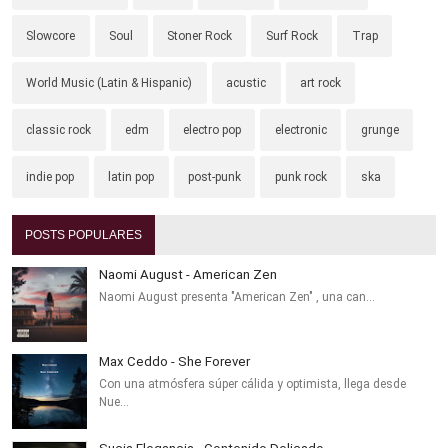
Slowcore
Soul
Stoner Rock
Surf Rock
Trap
World Music (Latin & Hispanic)
acustic
art rock
classic rock
edm
electro pop
electronic
grunge
indie pop
latin pop
post-punk
punk rock
ska
POSTS POPULARES
Naomi August - American Zen
Naomi August presenta "American Zen" , una can…
Max Ceddo - She Forever
Con una atmósfera súper cálida y optimista, llega desde
Nue…