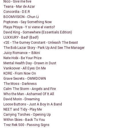
Nico - Give me five
Teana - Mar de Azar
Concordia - D.E.R
BOOMVISION - Chun Li
Poptones - Say Something Now
Playa Pitaya - Y si viene el viento?
David King - Somewhere (Essentials Edition)
LUXXURY - Bad! (Bad!)
√2E - The Gurney Constant - Unleash The Beast
The Bob Lazar Story - Park Up And See The Manager
Juicy Romance – Bikini
Nate Hobi - Be Your Prize
Mental Health Day - Drawn in Dust
Vankoover - All Eyes On Me
KORE - From Now On
Grave Secrets - OMWDOWN
The Moss - Darkness
Calm The Storm - Angels and Fire
Who the Man - Ashamed Of It All
David Morin - Dreaming
Loose Buttons - Just A Boy In A Band
NEET and Tidy - Play Me
Carrying Torches - Opening Up
Within Skies - Back To You
Trez Rek 500 - Passing Signs