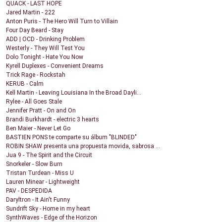
QUACK - LAST HOPE
Jared Martin - 222
Anton Puris - The Hero Will Turn to Villain
Four Day Beard - Stay
ADD | OCD - Drinking Problem
Westerly - They Will Test You
Dolo Tonight - Hate You Now
Kyrell Duplexes - Convenient Dreams
Trick Rage - Rockstah
KERUB - Calm
Kell Martin - Leaving Louisiana In the Broad Dayli...
Rylee - All Goes Stale
Jennifer Pratt - On and On
Brandi Burkhardt - electric 3 hearts
Ben Maier - Never Let Go
BASTIEN PONS te comparte su álbum "BLINDED"
ROBIN SHAW presenta una propuesta movida, sabrosa ...
Jua 9 - The Spirit and the Circuit
Snorkeler - Slow Burn
Tristan Turdean - Miss U
Lauren Minear - Lightweight
PAV - DESPEDIDA
Daryltron - It Ain't Funny
Sundrift Sky - Home in my heart
SynthWaves - Edge of the Horizon