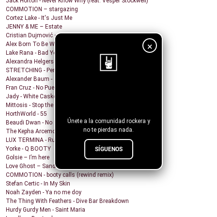
Jack Horton - Never Know Why (feat. Vesper Stockwell)
COMMOTION – stargazing
Cortez Lake - It's Just Me
JENNY & ME – Estate
Cristian Dujmović – Fin de un mundo
×
Alex Born To Be Wild - Nice Girls
Lake Rana - Bad Year
Alexandra Helgerson - We're Never Going Out
STRETCHING - Pencil Me In
Alexander Baum - Träume
Fran Cruz - No Puedo
¡Sigue nuestro
Jady - White Casket
blog!
Mittosis - Stop the questions
HorthWorld - 55
Únete a la comunidad rockera y
Beaudi Dwan - No Sense To Me
no te pierdas nada.
The Kepha Arcemont Experiment - Southern Boy
LUX TERMINA - Run Rabbit Run
Yorke - Q BOOTY
SÍGUENOS
Golsie – I’m here
Love Ghost – Sandcastles
COMMOTION - booty calls (rewind remix)
Stefan Certic - In My Skin
Noah Zayden - Ya no me doy
The Thing With Feathers - Dive Bar Breakdown
Hurdy Gurdy Men - Saint Maria