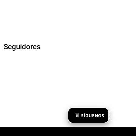
Seguidores
×
SÍGUENOS
Ya te sigo