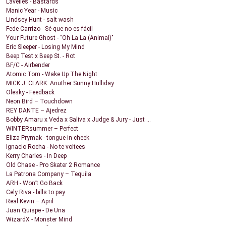
Lavelles - Bastards
Manic Year - Music
Lindsey Hunt - salt wash
Fede Carrizo - Sé que no es fácil
Your Future Ghost - "Oh La La (Animal)"
Eric Sleeper - Losing My Mind
Beep Test x Beep St. - Rot
BF/C - Airbender
Atomic Tom - Wake Up The Night
MICK J. CLARK: Anuther Sunny Hulliday
Olesky - Feedback
Neon Bird – Touchdown
REY DANTE – Ajedrez
Bobby Amaru x Veda x Saliva x Judge & Jury - Just ...
WINTERsummer – Perfect
Eliza Prymak - tongue in cheek
Ignacio Rocha - No te voltees
Kerry Charles - In Deep
Old Chase - Pro Skater 2 Romance
La Patrona Company – Tequila
ARH - Won’t Go Back
Cely Riva - bills to pay
Real Kevin – April
Juan Quispe - De Una
WizardX - Monster Mind