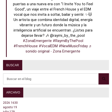
puertas a una nueva era con “I Invite You to Feel
Good”, un viaje entre el French House y el EDM
vocal que nos invita a soltar, bailar y sentir. ✨🐱
Un artista que combina identidad digital, energía
vibrante y un futuro donde la música y la
inteligencia artificial se encuentran. ¿Listxs para
dejarse llevar? 🎶 @raymi_by_the_pool
#ZonaEmergente
#RaymiByThePool
#FrenchHouse
#VocalEDM
#NewMusicFriday
♬
sonido original - Zona Emergente
BUSCAR
ARCHIVO
2026
1630
agosto
19
julio
129