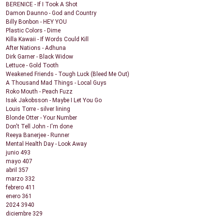
BERENICE - If I Took A Shot
Damon Daunno - God and Country
Billy Bonbon - HEY YOU
Plastic Colors - Dime
Killa Kawaii - If Words Could Kill
After Nations - Adhuna
Dirk Garner - Black Widow
Lettuce - Gold Tooth
Weakened Friends - Tough Luck (Bleed Me Out)
A Thousand Mad Things - Local Guys
Roko Mouth - Peach Fuzz
Isak Jakobsson - Maybe I Let You Go
Louis Torre - silver lining
Blonde Otter - Your Number
Don't Tell John - I'm done
Reeya Banerjee - Runner
Mental Health Day - Look Away
junio
493
mayo
407
abril
357
marzo
332
febrero
411
enero
361
2024
3940
diciembre
329