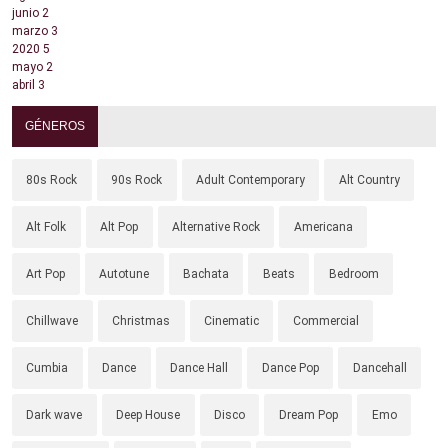
junio
2
marzo
3
2020
5
mayo
2
abril
3
GÉNEROS
80s Rock
90s Rock
Adult Contemporary
Alt Country
Alt Folk
Alt Pop
Alternative Rock
Americana
Art Pop
Autotune
Bachata
Beats
Bedroom
Chillwave
Christmas
Cinematic
Commercial
Cumbia
Dance
Dance Hall
Dance Pop
Dancehall
Dark wave
Deep House
Disco
Dream Pop
Emo