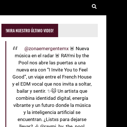
!MIRA NUESTRO ÚLTIMO VIDEO!
@zonaemergentemx
🚨 Nueva
música en el radar 🚨 RAYmi by the
Pool nos abre las puertas a una
nueva era con “I Invite You to Feel
Good”, un viaje entre el French House
y el EDM vocal que nos invita a soltar,
bailar y sentir. ✨🐱 Un artista que
combina identidad digital, energía
vibrante y un futuro donde la música
y la inteligencia artificial se
encuentran. ¿Listxs para dejarse
llevar? 🎶 @raymi_by_the_pool