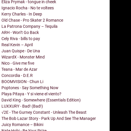
Eliza Prymak - tongue in cheek
Ignacio Rocha - No te voltees
Kerry Charles - In Deep
Old Chase - Pro Skater 2 Romance
La Patrona Company – Tequila
ARH - Won’t Go Back
Cely Riva - bills to pay
Real Kevin – April
Juan Quispe - De Una
WizardX - Monster Mind
Nico - Give me five
Teana - Mar de Azar
Concordia - D.E.R
BOOMVISION - Chun Li
Poptones - Say Something Now
Playa Pitaya - Y si viene el viento?
David King - Somewhere (Essentials Edition)
LUXXURY - Bad! (Bad!)
√2E - The Gurney Constant - Unleash The Beast
The Bob Lazar Story - Park Up And See The Manager
Juicy Romance – Bikini
Nate Hobi - Be Your Prize