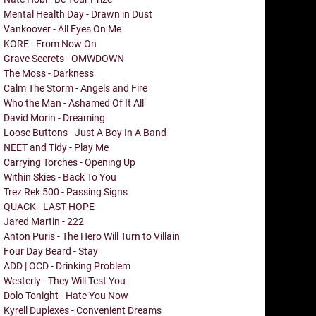
Mental Health Day - Drawn in Dust
Vankoover - All Eyes On Me
KORE - From Now On
Grave Secrets - OMWDOWN
The Moss - Darkness
Calm The Storm - Angels and Fire
Who the Man - Ashamed Of It All
David Morin - Dreaming
Loose Buttons - Just A Boy In A Band
NEET and Tidy - Play Me
Carrying Torches - Opening Up
Within Skies - Back To You
Trez Rek 500 - Passing Signs
QUACK - LAST HOPE
Jared Martin - 222
Anton Puris - The Hero Will Turn to Villain
Four Day Beard - Stay
ADD | OCD - Drinking Problem
Westerly - They Will Test You
Dolo Tonight - Hate You Now
Kyrell Duplexes - Convenient Dreams