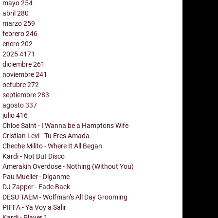
mayo
254
abril
280
marzo
259
febrero
246
enero
202
2025
4171
diciembre
261
noviembre
241
octubre
272
septiembre
283
agosto
337
julio
416
Chloe Saint - I Wanna be a Hamptons Wife
Cristian Levi - Tu Eres Amada
Cheche Milito - Where It All Began
Kardi - Not But Disco
Amerakin Overdose - Nothing (Without You)
Pau Mueller - Díganme
DJ Zapper - Fade Back
DESU TAEM - Wolfman’s All Day Grooming
PIFFA - Ya Voy a Salir
Kardi - Player 1