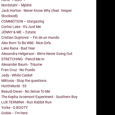
Nordstahl – Mjölnir
Jack Horton - Never Know Why (feat. Vesper
Stockwell)
COMMOTION – stargazing
Cortez Lake - It's Just Me
JENNY & ME – Estate
Cristian Dujmović – Fin de un mundo
Alex Born To Be Wild - Nice Girls
Lake Rana - Bad Year
Alexandra Helgerson - We're Never Going Out
STRETCHING - Pencil Me In
Alexander Baum - Träume
Fran Cruz - No Puedo
Jady - White Casket
Mittosis - Stop the questions
HorthWorld - 55
Beaudi Dwan - No Sense To Me
The Kepha Arcemont Experiment - Southern Boy
LUX TERMINA - Run Rabbit Run
Yorke - Q BOOTY
Golsie – I’m here