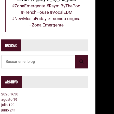
#ZonaEmergente
#RaymiByThePool
#FrenchHouse
#VocalEDM
#NewMusicFriday
♬ sonido original
- Zona Emergente
BUSCAR
ARCHIVO
2026
1630
agosto
19
julio
129
junio
241