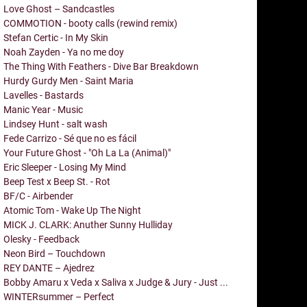
Love Ghost – Sandcastles
COMMOTION - booty calls (rewind remix)
Stefan Certic - In My Skin
Noah Zayden - Ya no me doy
The Thing With Feathers - Dive Bar Breakdown
Hurdy Gurdy Men - Saint Maria
Lavelles - Bastards
Manic Year - Music
Lindsey Hunt - salt wash
Fede Carrizo - Sé que no es fácil
Your Future Ghost - "Oh La La (Animal)"
Eric Sleeper - Losing My Mind
Beep Test x Beep St. - Rot
BF/C - Airbender
Atomic Tom - Wake Up The Night
MICK J. CLARK: Anuther Sunny Hulliday
Olesky - Feedback
Neon Bird – Touchdown
REY DANTE – Ajedrez
Bobby Amaru x Veda x Saliva x Judge & Jury - Just ...
WINTERsummer – Perfect