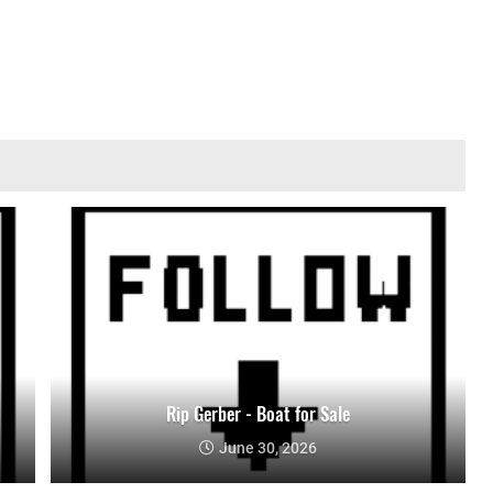
Rip Gerber - Boat for Sale
June 30, 2026