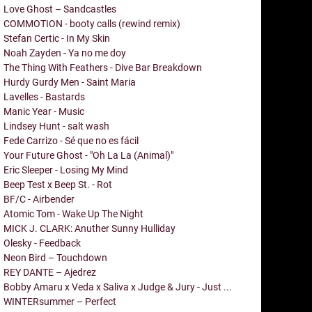
Love Ghost – Sandcastles
COMMOTION - booty calls (rewind remix)
Stefan Certic - In My Skin
Noah Zayden - Ya no me doy
The Thing With Feathers - Dive Bar Breakdown
Hurdy Gurdy Men - Saint Maria
Lavelles - Bastards
Manic Year - Music
Lindsey Hunt - salt wash
Fede Carrizo - Sé que no es fácil
Your Future Ghost - "Oh La La (Animal)"
Eric Sleeper - Losing My Mind
Beep Test x Beep St. - Rot
BF/C - Airbender
Atomic Tom - Wake Up The Night
MICK J. CLARK: Anuther Sunny Hulliday
Olesky - Feedback
Neon Bird – Touchdown
REY DANTE – Ajedrez
Bobby Amaru x Veda x Saliva x Judge & Jury - Just ...
WINTERsummer – Perfect