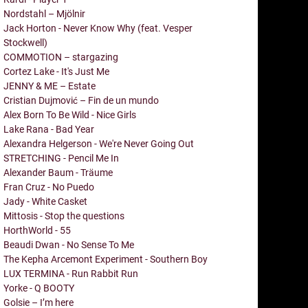
Nordstahl – Mjölnir
Jack Horton - Never Know Why (feat. Vesper
Stockwell)
COMMOTION – stargazing
Cortez Lake - It's Just Me
JENNY & ME – Estate
Cristian Dujmović – Fin de un mundo
Alex Born To Be Wild - Nice Girls
Lake Rana - Bad Year
Alexandra Helgerson - We're Never Going Out
STRETCHING - Pencil Me In
Alexander Baum - Träume
Fran Cruz - No Puedo
Jady - White Casket
Mittosis - Stop the questions
HorthWorld - 55
Beaudi Dwan - No Sense To Me
The Kepha Arcemont Experiment - Southern Boy
LUX TERMINA - Run Rabbit Run
Yorke - Q BOOTY
Golsie – I’m here