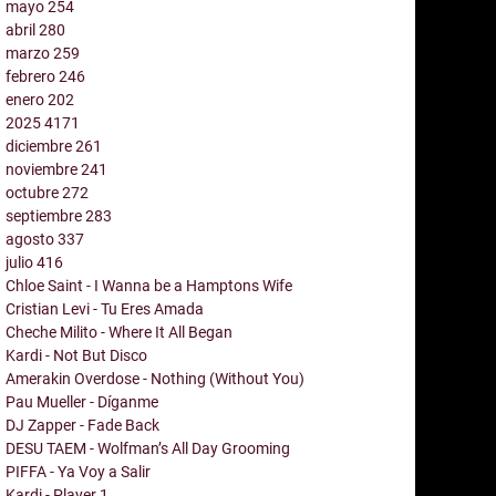
mayo
254
abril
280
marzo
259
febrero
246
enero
202
2025
4171
diciembre
261
noviembre
241
octubre
272
septiembre
283
agosto
337
julio
416
Chloe Saint - I Wanna be a Hamptons Wife
Cristian Levi - Tu Eres Amada
Cheche Milito - Where It All Began
Kardi - Not But Disco
Amerakin Overdose - Nothing (Without You)
Pau Mueller - Díganme
DJ Zapper - Fade Back
DESU TAEM - Wolfman’s All Day Grooming
PIFFA - Ya Voy a Salir
Kardi - Player 1