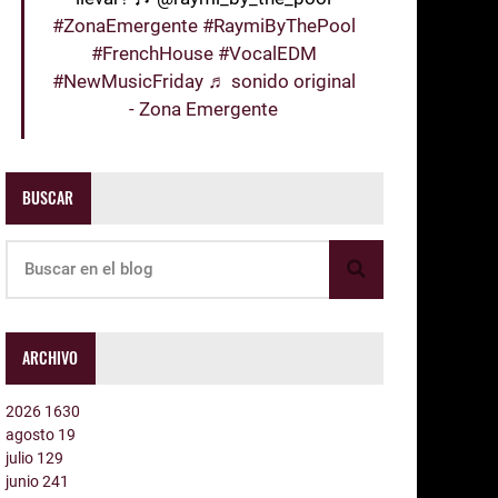
#ZonaEmergente
#RaymiByThePool
#FrenchHouse
#VocalEDM
#NewMusicFriday
♬ sonido original
- Zona Emergente
BUSCAR
ARCHIVO
2026
1630
agosto
19
julio
129
junio
241