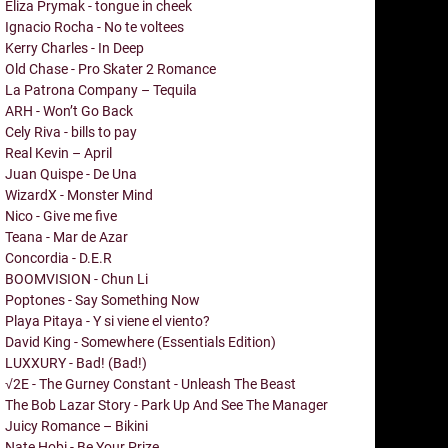
Eliza Prymak - tongue in cheek
Ignacio Rocha - No te voltees
Kerry Charles - In Deep
Old Chase - Pro Skater 2 Romance
La Patrona Company – Tequila
ARH - Won’t Go Back
Cely Riva - bills to pay
Real Kevin – April
Juan Quispe - De Una
WizardX - Monster Mind
Nico - Give me five
Teana - Mar de Azar
Concordia - D.E.R
BOOMVISION - Chun Li
Poptones - Say Something Now
Playa Pitaya - Y si viene el viento?
David King - Somewhere (Essentials Edition)
LUXXURY - Bad! (Bad!)
√2E - The Gurney Constant - Unleash The Beast
The Bob Lazar Story - Park Up And See The Manager
Juicy Romance – Bikini
Nate Hobi - Be Your Prize