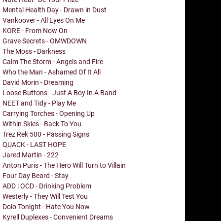
Mental Health Day - Drawn in Dust
Vankoover - All Eyes On Me
KORE - From Now On
Grave Secrets - OMWDOWN
The Moss - Darkness
Calm The Storm - Angels and Fire
Who the Man - Ashamed Of It All
David Morin - Dreaming
Loose Buttons - Just A Boy In A Band
NEET and Tidy - Play Me
Carrying Torches - Opening Up
Within Skies - Back To You
Trez Rek 500 - Passing Signs
QUACK - LAST HOPE
Jared Martin - 222
Anton Puris - The Hero Will Turn to Villain
Four Day Beard - Stay
ADD | OCD - Drinking Problem
Westerly - They Will Test You
Dolo Tonight - Hate You Now
Kyrell Duplexes - Convenient Dreams