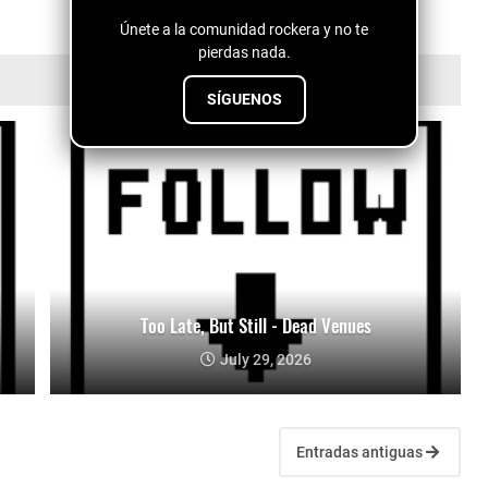
Únete a la comunidad rockera y no te
pierdas nada.
SÍGUENOS
Too Late, But Still - Dead Venues
July 29, 2026
Entradas antiguas