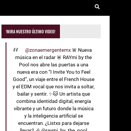
!MIRA NUESTRO ÚLTIMO VIDEO!
@zonaemergentemx
🚨 Nueva
música en el radar 🚨 RAYmi by the
Pool nos abre las puertas a una
nueva era con “I Invite You to Feel
Good”, un viaje entre el French House
y el EDM vocal que nos invita a soltar,
bailar y sentir. ✨🐱 Un artista que
combina identidad digital, energía
vibrante y un futuro donde la música
y la inteligencia artificial se
encuentran. ¿Listxs para dejarse
llevar? 🎶 @raymi_by_the_pool