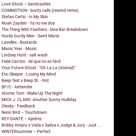
Love Ghost – Sandcastles
COMMOTION - booty calls (rewind remix)
Stefan Certic - In My Skin
Noah Zayden - Ya no me doy
The Thing With Feathers - Dive Bar Breakdown
Hurdy Gurdy Men - Saint Maria
Lavelles - Bastards
Manic Year - Music
Lindsey Hunt - salt wash
Fede Carrizo - Sé que no es fácil
Your Future Ghost - "Oh La La (Animal)"
Eric Sleeper - Losing My Mind
Beep Test x Beep St. - Rot
BF/C - Airbender
Atomic Tom - Wake Up The Night
MICK J. CLARK: Anuther Sunny Hulliday
Olesky - Feedback
Neon Bird – Touchdown
REY DANTE – Ajedrez
Bobby Amaru x Veda x Saliva x Judge & Jury - Just ...
WINTERsummer – Perfect