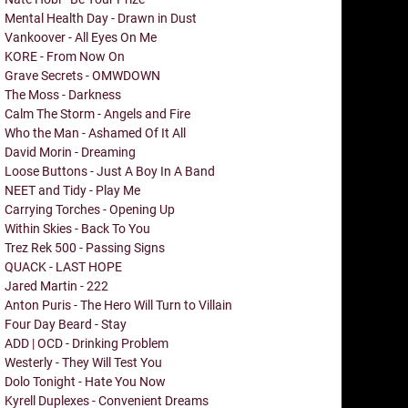
Mental Health Day - Drawn in Dust
Vankoover - All Eyes On Me
KORE - From Now On
Grave Secrets - OMWDOWN
The Moss - Darkness
Calm The Storm - Angels and Fire
Who the Man - Ashamed Of It All
David Morin - Dreaming
Loose Buttons - Just A Boy In A Band
NEET and Tidy - Play Me
Carrying Torches - Opening Up
Within Skies - Back To You
Trez Rek 500 - Passing Signs
QUACK - LAST HOPE
Jared Martin - 222
Anton Puris - The Hero Will Turn to Villain
Four Day Beard - Stay
ADD | OCD - Drinking Problem
Westerly - They Will Test You
Dolo Tonight - Hate You Now
Kyrell Duplexes - Convenient Dreams