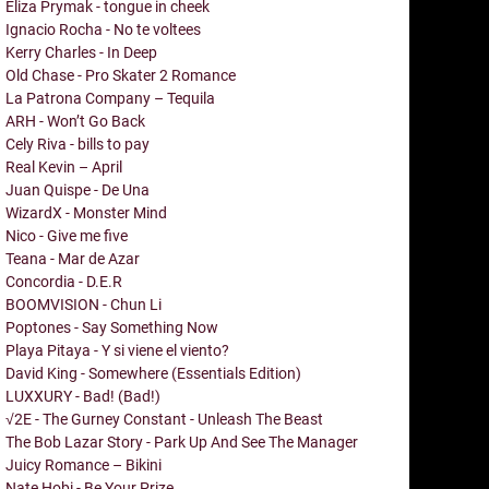
Eliza Prymak - tongue in cheek
Ignacio Rocha - No te voltees
Kerry Charles - In Deep
Old Chase - Pro Skater 2 Romance
La Patrona Company – Tequila
ARH - Won’t Go Back
Cely Riva - bills to pay
Real Kevin – April
Juan Quispe - De Una
WizardX - Monster Mind
Nico - Give me five
Teana - Mar de Azar
Concordia - D.E.R
BOOMVISION - Chun Li
Poptones - Say Something Now
Playa Pitaya - Y si viene el viento?
David King - Somewhere (Essentials Edition)
LUXXURY - Bad! (Bad!)
√2E - The Gurney Constant - Unleash The Beast
The Bob Lazar Story - Park Up And See The Manager
Juicy Romance – Bikini
Nate Hobi - Be Your Prize