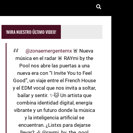
!MIRA NUESTRO ÚLTIMO VIDEO!
@zonaemergentemx
🚨 Nueva
música en el radar 🚨 RAYmi by the
Pool nos abre las puertas a una
nueva era con “I Invite You to Feel
Good”, un viaje entre el French House
y el EDM vocal que nos invita a soltar,
bailar y sentir. ✨🐱 Un artista que
combina identidad digital, energía
vibrante y un futuro donde la música
y la inteligencia artificial se
encuentran. ¿Listxs para dejarse
llevar? 🎶 @raymi_by_the_pool