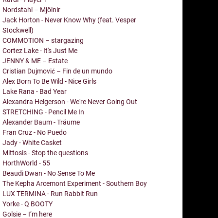
Nordstahl – Mjölnir
Jack Horton - Never Know Why (feat. Vesper
Stockwell)
COMMOTION – stargazing
Cortez Lake - It's Just Me
JENNY & ME – Estate
Cristian Dujmović – Fin de un mundo
Alex Born To Be Wild - Nice Girls
Lake Rana - Bad Year
Alexandra Helgerson - We're Never Going Out
STRETCHING - Pencil Me In
Alexander Baum - Träume
Fran Cruz - No Puedo
Jady - White Casket
Mittosis - Stop the questions
HorthWorld - 55
Beaudi Dwan - No Sense To Me
The Kepha Arcemont Experiment - Southern Boy
LUX TERMINA - Run Rabbit Run
Yorke - Q BOOTY
Golsie – I’m here