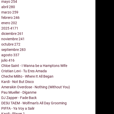
mayo
254
abril
280
marzo
259
febrero
246
enero
202
2025
4171
diciembre
261
noviembre
241
octubre
272
septiembre
283
agosto
337
julio
416
Chloe Saint - I Wanna be a Hamptons Wife
Cristian Levi - Tu Eres Amada
Cheche Milito - Where It All Began
Kardi - Not But Disco
Amerakin Overdose - Nothing (Without You)
Pau Mueller - Díganme
DJ Zapper - Fade Back
DESU TAEM - Wolfman’s All Day Grooming
PIFFA - Ya Voy a Salir
Kardi - Player 1