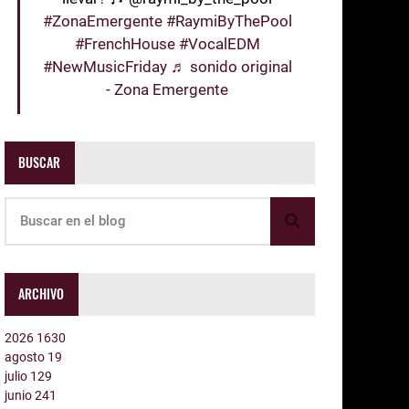
#ZonaEmergente
#RaymiByThePool
#FrenchHouse
#VocalEDM
#NewMusicFriday
♬ sonido original
- Zona Emergente
BUSCAR
ARCHIVO
2026
1630
agosto
19
julio
129
junio
241