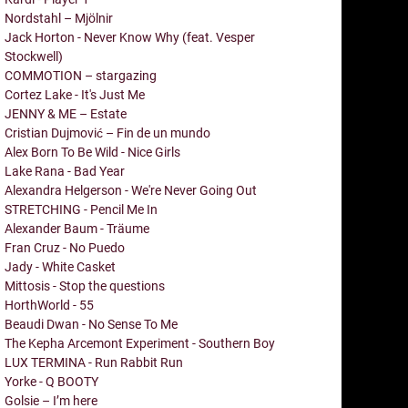
Nordstahl – Mjölnir
Jack Horton - Never Know Why (feat. Vesper
Stockwell)
COMMOTION – stargazing
Cortez Lake - It's Just Me
JENNY & ME – Estate
Cristian Dujmović – Fin de un mundo
Alex Born To Be Wild - Nice Girls
Lake Rana - Bad Year
Alexandra Helgerson - We're Never Going Out
STRETCHING - Pencil Me In
Alexander Baum - Träume
Fran Cruz - No Puedo
Jady - White Casket
Mittosis - Stop the questions
HorthWorld - 55
Beaudi Dwan - No Sense To Me
The Kepha Arcemont Experiment - Southern Boy
LUX TERMINA - Run Rabbit Run
Yorke - Q BOOTY
Golsie – I’m here