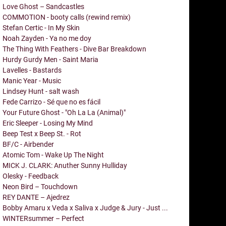
Love Ghost – Sandcastles
COMMOTION - booty calls (rewind remix)
Stefan Certic - In My Skin
Noah Zayden - Ya no me doy
The Thing With Feathers - Dive Bar Breakdown
Hurdy Gurdy Men - Saint Maria
Lavelles - Bastards
Manic Year - Music
Lindsey Hunt - salt wash
Fede Carrizo - Sé que no es fácil
Your Future Ghost - "Oh La La (Animal)"
Eric Sleeper - Losing My Mind
Beep Test x Beep St. - Rot
BF/C - Airbender
Atomic Tom - Wake Up The Night
MICK J. CLARK: Anuther Sunny Hulliday
Olesky - Feedback
Neon Bird – Touchdown
REY DANTE – Ajedrez
Bobby Amaru x Veda x Saliva x Judge & Jury - Just ...
WINTERsummer – Perfect