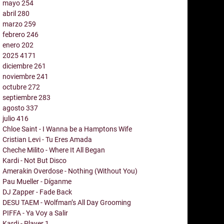
mayo
254
abril
280
marzo
259
febrero
246
enero
202
2025
4171
diciembre
261
noviembre
241
octubre
272
septiembre
283
agosto
337
julio
416
Chloe Saint - I Wanna be a Hamptons Wife
Cristian Levi - Tu Eres Amada
Cheche Milito - Where It All Began
Kardi - Not But Disco
Amerakin Overdose - Nothing (Without You)
Pau Mueller - Díganme
DJ Zapper - Fade Back
DESU TAEM - Wolfman’s All Day Grooming
PIFFA - Ya Voy a Salir
Kardi - Player 1