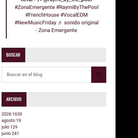
#ZonaEmergente
#RaymiByThePool
#FrenchHouse
#VocalEDM
#NewMusicFriday
♬ sonido original
- Zona Emergente
BUSCAR
ARCHIVO
2026
1630
agosto
19
julio
129
junio
241