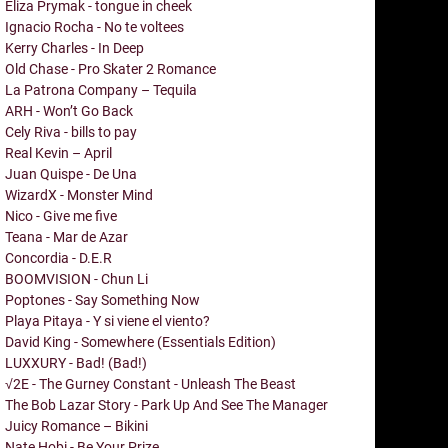
Eliza Prymak - tongue in cheek
Ignacio Rocha - No te voltees
Kerry Charles - In Deep
Old Chase - Pro Skater 2 Romance
La Patrona Company – Tequila
ARH - Won’t Go Back
Cely Riva - bills to pay
Real Kevin – April
Juan Quispe - De Una
WizardX - Monster Mind
Nico - Give me five
Teana - Mar de Azar
Concordia - D.E.R
BOOMVISION - Chun Li
Poptones - Say Something Now
Playa Pitaya - Y si viene el viento?
David King - Somewhere (Essentials Edition)
LUXXURY - Bad! (Bad!)
√2E - The Gurney Constant - Unleash The Beast
The Bob Lazar Story - Park Up And See The Manager
Juicy Romance – Bikini
Nate Hobi - Be Your Prize