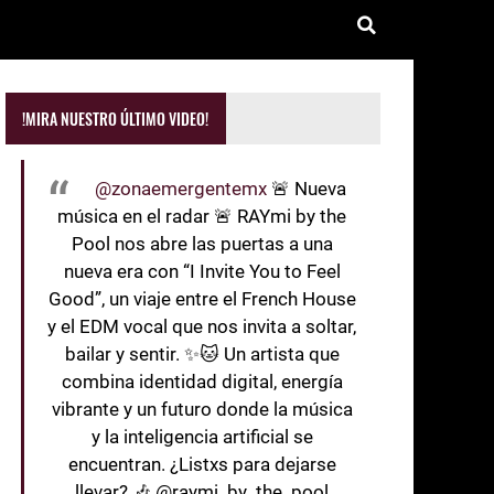
!MIRA NUESTRO ÚLTIMO VIDEO!
@zonaemergentemx
🚨 Nueva
música en el radar 🚨 RAYmi by the
Pool nos abre las puertas a una
nueva era con “I Invite You to Feel
Good”, un viaje entre el French House
y el EDM vocal que nos invita a soltar,
bailar y sentir. ✨🐱 Un artista que
combina identidad digital, energía
vibrante y un futuro donde la música
y la inteligencia artificial se
encuentran. ¿Listxs para dejarse
llevar? 🎶 @raymi_by_the_pool