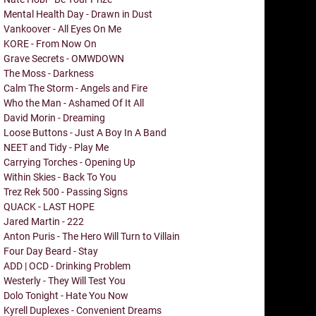
Mental Health Day - Drawn in Dust
Vankoover - All Eyes On Me
KORE - From Now On
Grave Secrets - OMWDOWN
The Moss - Darkness
Calm The Storm - Angels and Fire
Who the Man - Ashamed Of It All
David Morin - Dreaming
Loose Buttons - Just A Boy In A Band
NEET and Tidy - Play Me
Carrying Torches - Opening Up
Within Skies - Back To You
Trez Rek 500 - Passing Signs
QUACK - LAST HOPE
Jared Martin - 222
Anton Puris - The Hero Will Turn to Villain
Four Day Beard - Stay
ADD | OCD - Drinking Problem
Westerly - They Will Test You
Dolo Tonight - Hate You Now
Kyrell Duplexes - Convenient Dreams