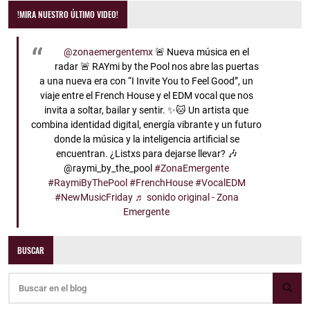
!MIRA NUESTRO ÚLTIMO VIDEO!
@zonaemergentemx
🚨 Nueva música en el
radar 🚨 RAYmi by the Pool nos abre las puertas
a una nueva era con “I Invite You to Feel Good”, un
viaje entre el French House y el EDM vocal que nos
invita a soltar, bailar y sentir. ✨🐱 Un artista que
combina identidad digital, energía vibrante y un futuro
donde la música y la inteligencia artificial se
encuentran. ¿Listxs para dejarse llevar? 🎶
@raymi_by_the_pool
#ZonaEmergente
#RaymiByThePool
#FrenchHouse
#VocalEDM
#NewMusicFriday
♬ sonido original - Zona
Emergente
BUSCAR