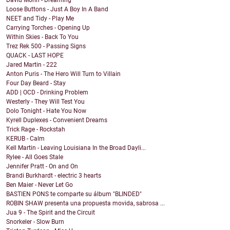
David Morin - Dreaming
Loose Buttons - Just A Boy In A Band
NEET and Tidy - Play Me
Carrying Torches - Opening Up
Within Skies - Back To You
Trez Rek 500 - Passing Signs
QUACK - LAST HOPE
Jared Martin - 222
Anton Puris - The Hero Will Turn to Villain
Four Day Beard - Stay
ADD | OCD - Drinking Problem
Westerly - They Will Test You
Dolo Tonight - Hate You Now
Kyrell Duplexes - Convenient Dreams
Trick Rage - Rockstah
KERUB - Calm
Kell Martin - Leaving Louisiana In the Broad Dayli...
Rylee - All Goes Stale
Jennifer Pratt - On and On
Brandi Burkhardt - electric 3 hearts
Ben Maier - Never Let Go
BASTIEN PONS te comparte su álbum "BLINDED"
ROBIN SHAW presenta una propuesta movida, sabrosa ...
Jua 9 - The Spirit and the Circuit
Snorkeler - Slow Burn