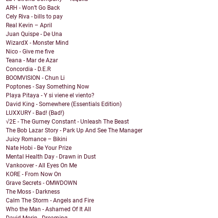
ARH - Won’t Go Back
Cely Riva - bills to pay
Real Kevin – April
Juan Quispe - De Una
WizardX - Monster Mind
Nico - Give me five
Teana - Mar de Azar
Concordia - D.E.R
BOOMVISION - Chun Li
Poptones - Say Something Now
Playa Pitaya - Y si viene el viento?
David King - Somewhere (Essentials Edition)
LUXXURY - Bad! (Bad!)
√2E - The Gurney Constant - Unleash The Beast
The Bob Lazar Story - Park Up And See The Manager
Juicy Romance – Bikini
Nate Hobi - Be Your Prize
Mental Health Day - Drawn in Dust
Vankoover - All Eyes On Me
KORE - From Now On
Grave Secrets - OMWDOWN
The Moss - Darkness
Calm The Storm - Angels and Fire
Who the Man - Ashamed Of It All