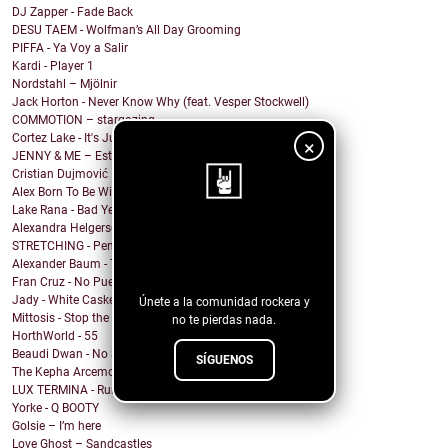
DJ Zapper - Fade Back
DESU TAEM - Wolfman’s All Day Grooming
PIFFA - Ya Voy a Salir
Kardi - Player 1
Nordstahl – Mjölnir
Jack Horton - Never Know Why (feat. Vesper Stockwell)
COMMOTION – stargazing
Cortez Lake - It's Just Me
×
JENNY & ME – Estate
Cristian Dujmović – Fin de un mundo
Alex Born To Be Wild - Nice Girls
Lake Rana - Bad Year
Alexandra Helgerson - We're Never Going Out
¡Sigue nuestro
STRETCHING - Pencil Me In
Alexander Baum - Träume
blog!
Fran Cruz - No Puedo
Jady - White Casket
Únete a la comunidad rockera y
Mittosis - Stop the questions
no te pierdas nada.
HorthWorld - 55
Beaudi Dwan - No Sense To Me
SÍGUENOS
The Kepha Arcemont Experiment - Southern Boy
LUX TERMINA - Run Rabbit Run
Yorke - Q BOOTY
Golsie – I’m here
Love Ghost – Sandcastles