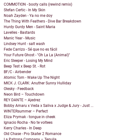
COMMOTION - booty calls (rewind remix)
Stefan Certic - In My Skin
Noah Zayden - Ya no me doy
The Thing With Feathers - Dive Bar Breakdown
Hurdy Gurdy Men - Saint Maria
Lavelles - Bastards
Manic Year - Music
Lindsey Hunt - salt wash
Fede Carrizo - Sé que no es fácil
Your Future Ghost - "Oh La La (Animal)"
Eric Sleeper - Losing My Mind
Beep Test x Beep St. - Rot
BF/C - Airbender
Atomic Tom - Wake Up The Night
MICK J. CLARK: Anuther Sunny Hulliday
Olesky - Feedback
Neon Bird – Touchdown
REY DANTE – Ajedrez
Bobby Amaru x Veda x Saliva x Judge & Jury - Just ...
WINTERsummer – Perfect
Eliza Prymak - tongue in cheek
Ignacio Rocha - No te voltees
Kerry Charles - In Deep
Old Chase - Pro Skater 2 Romance
La Patrona Company – Tequila