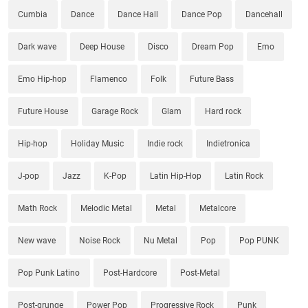
Cumbia
Dance
Dance Hall
Dance Pop
Dancehall
Dark wave
Deep House
Disco
Dream Pop
Emo
Emo Hip-hop
Flamenco
Folk
Future Bass
Future House
Garage Rock
Glam
Hard rock
Hip-hop
Holiday Music
Indie rock
Indietronica
J-pop
Jazz
K-Pop
Latin Hip-Hop
Latin Rock
Math Rock
Melodic Metal
Metal
Metalcore
New wave
Noise Rock
Nu Metal
Pop
Pop PUNK
Pop Punk Latino
Post-Hardcore
Post-Metal
Post-grunge
Power Pop
Progressive Rock
Punk