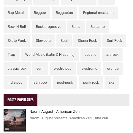
Rap Metal
Reggae
Reggaeton
Regional mexicana
Rock N Roll
Rock progresivo
Salsa
Screamo
Skate Punk
Slowcore
Soul
Stoner Rock
Surf Rock
Trap
World Music (Latin & Hispanic)
acustic
art rock
classic rock
edm
electro pop
electronic
grunge
indie pop
latin pop
post-punk
punk rock
ska
POSTS POPULARES
Naomi August - American Zen
Naomi August presenta "American Zen" , una can…