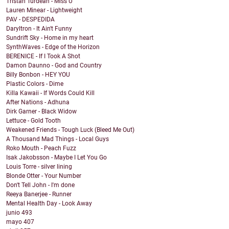
Tristan Turdean - Miss U
Lauren Minear - Lightweight
PAV - DESPEDIDA
Daryltron - It Ain't Funny
Sundrift Sky - Home in my heart
SynthWaves - Edge of the Horizon
BERENICE - If I Took A Shot
Damon Daunno - God and Country
Billy Bonbon - HEY YOU
Plastic Colors - Dime
Killa Kawaii - If Words Could Kill
After Nations - Adhuna
Dirk Garner - Black Widow
Lettuce - Gold Tooth
Weakened Friends - Tough Luck (Bleed Me Out)
A Thousand Mad Things - Local Guys
Roko Mouth - Peach Fuzz
Isak Jakobsson - Maybe I Let You Go
Louis Torre - silver lining
Blonde Otter - Your Number
Don't Tell John - I'm done
Reeya Banerjee - Runner
Mental Health Day - Look Away
junio
493
mayo
407