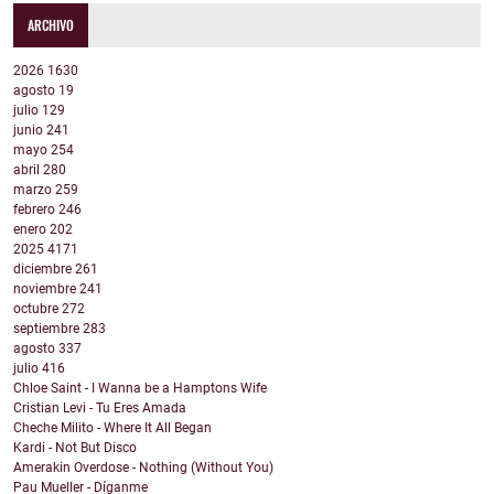
ARCHIVO
2026
1630
agosto
19
julio
129
junio
241
mayo
254
abril
280
marzo
259
febrero
246
enero
202
2025
4171
diciembre
261
noviembre
241
octubre
272
septiembre
283
agosto
337
julio
416
Chloe Saint - I Wanna be a Hamptons Wife
Cristian Levi - Tu Eres Amada
Cheche Milito - Where It All Began
Kardi - Not But Disco
Amerakin Overdose - Nothing (Without You)
Pau Mueller - Díganme