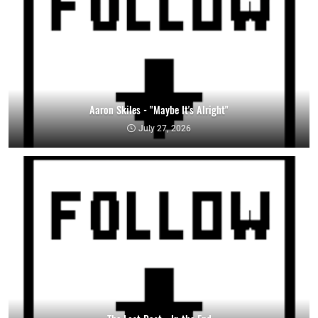
Aaron Skiles - "Maybe It's Alright"
July 27, 2026