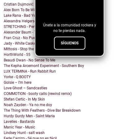
Cristian Dujmović – Fin de un mundo
¡Sigue nuestro
Alex Born To Be Wild - Nice Girls
blog!
Lake Rana - Bad Year
Alexandra Helgerson - We're Never Going Out
Únete a la comunidad rockera y
STRETCHING - Pencil Me In
no te pierdas nada.
Alexander Baum - Träume
Fran Cruz - No Puedo
SÍGUENOS
Jady - White Casket
Mittosis - Stop the questions
HorthWorld - 55
Beaudi Dwan - No Sense To Me
The Kepha Arcemont Experiment - Southern Boy
LUX TERMINA - Run Rabbit Run
Yorke - Q BOOTY
Golsie – I’m here
Love Ghost – Sandcastles
COMMOTION - booty calls (rewind remix)
Stefan Certic - In My Skin
Noah Zayden - Ya no me doy
The Thing With Feathers - Dive Bar Breakdown
Hurdy Gurdy Men - Saint Maria
Lavelles - Bastards
Manic Year - Music
Lindsey Hunt - salt wash
Fede Carrizo - Sé que no es fácil