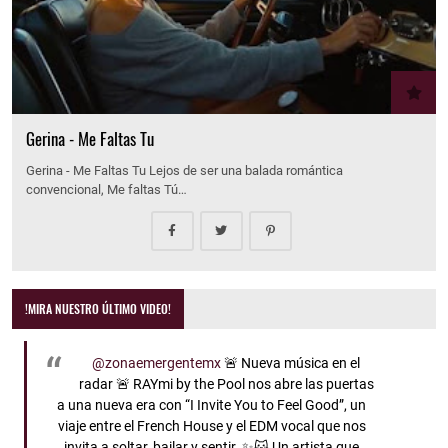
Gerina - Me Faltas Tu
Gerina - Me Faltas Tu Lejos de ser una balada romántica
convencional, Me faltas Tú…
!MIRA NUESTRO ÚLTIMO VIDEO!
@zonaemergentemx
🚨 Nueva música en el
radar 🚨 RAYmi by the Pool nos abre las puertas
a una nueva era con “I Invite You to Feel Good”, un
viaje entre el French House y el EDM vocal que nos
invita a soltar, bailar y sentir. ✨🐱 Un artista que