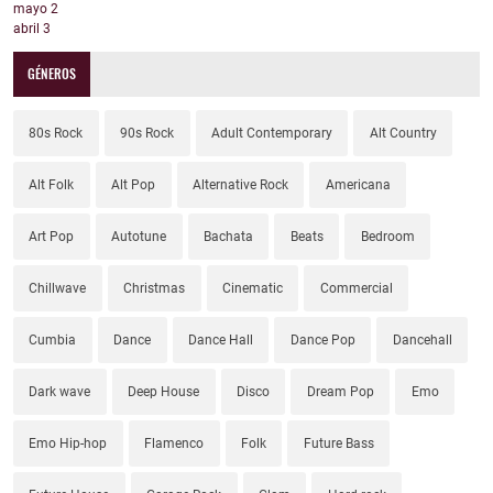
mayo
2
abril
3
GÉNEROS
80s Rock
90s Rock
Adult Contemporary
Alt Country
Alt Folk
Alt Pop
Alternative Rock
Americana
Art Pop
Autotune
Bachata
Beats
Bedroom
Chillwave
Christmas
Cinematic
Commercial
Cumbia
Dance
Dance Hall
Dance Pop
Dancehall
Dark wave
Deep House
Disco
Dream Pop
Emo
Emo Hip-hop
Flamenco
Folk
Future Bass