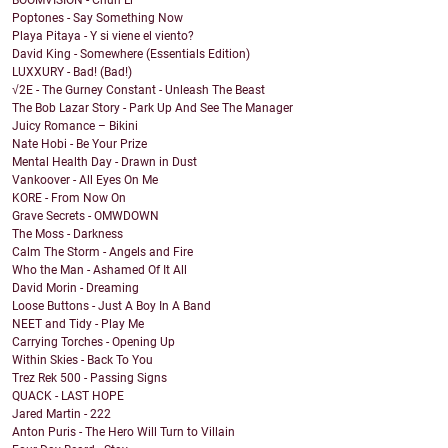
BOOMVISION - Chun Li
Poptones - Say Something Now
Playa Pitaya - Y si viene el viento?
David King - Somewhere (Essentials Edition)
LUXXURY - Bad! (Bad!)
√2E - The Gurney Constant - Unleash The Beast
The Bob Lazar Story - Park Up And See The Manager
Juicy Romance – Bikini
Nate Hobi - Be Your Prize
Mental Health Day - Drawn in Dust
Vankoover - All Eyes On Me
KORE - From Now On
Grave Secrets - OMWDOWN
The Moss - Darkness
Calm The Storm - Angels and Fire
Who the Man - Ashamed Of It All
David Morin - Dreaming
Loose Buttons - Just A Boy In A Band
NEET and Tidy - Play Me
Carrying Torches - Opening Up
Within Skies - Back To You
Trez Rek 500 - Passing Signs
QUACK - LAST HOPE
Jared Martin - 222
Anton Puris - The Hero Will Turn to Villain