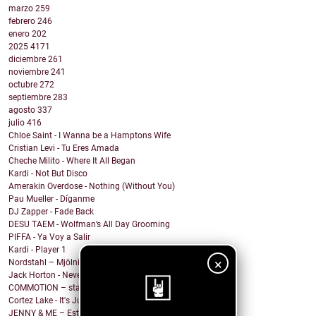
marzo
259
febrero
246
enero
202
2025
4171
diciembre
261
noviembre
241
octubre
272
septiembre
283
agosto
337
julio
416
Chloe Saint - I Wanna be a Hamptons Wife
Cristian Levi - Tu Eres Amada
Cheche Milito - Where It All Began
Kardi - Not But Disco
Amerakin Overdose - Nothing (Without You)
Pau Mueller - Díganme
DJ Zapper - Fade Back
DESU TAEM - Wolfman’s All Day Grooming
PIFFA - Ya Voy a Salir
Kardi - Player 1
×
Nordstahl – Mjölnir
Jack Horton - Never Know Why (feat. Vesper Stockwell)
COMMOTION – stargazing
Cortez Lake - It's Just Me
JENNY & ME – Estate