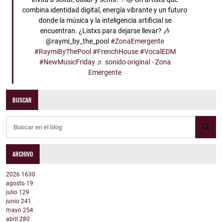
combina identidad digital, energía vibrante y un futuro
donde la música y la inteligencia artificial se
encuentran. ¿Listxs para dejarse llevar? 🎶
@raymi_by_the_pool
#ZonaEmergente
#RaymiByThePool
#FrenchHouse
#VocalEDM
#NewMusicFriday
♬ sonido original - Zona
Emergente
BUSCAR
ARCHIVO
2026
1630
agosto
19
julio
129
junio
241
mayo
254
abril
280