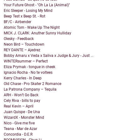
Your Future Ghost - "Oh La La (Animal)"
Eric Sleeper - Losing My Mind
Beep Test x Beep St. - Rot
BF/C - Airbender
Atomic Tom - Wake Up The Night
MICK J. CLARK: Anuther Sunny Hulliday
Olesky - Feedback
Neon Bird – Touchdown
REY DANTE – Ajedrez
Bobby Amaru x Veda x Saliva x Judge & Jury - Just ...
WINTERsummer – Perfect
Eliza Prymak - tongue in cheek
Ignacio Rocha - No te voltees
Kerry Charles - In Deep
Old Chase - Pro Skater 2 Romance
La Patrona Company – Tequila
ARH - Won’t Go Back
Cely Riva - bills to pay
Real Kevin – April
Juan Quispe - De Una
WizardX - Monster Mind
Nico - Give me five
Teana - Mar de Azar
Concordia - D.E.R