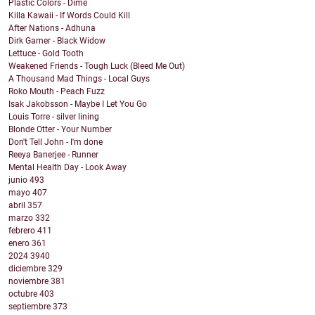
Plastic Colors - Dime
Killa Kawaii - If Words Could Kill
After Nations - Adhuna
Dirk Garner - Black Widow
Lettuce - Gold Tooth
Weakened Friends - Tough Luck (Bleed Me Out)
A Thousand Mad Things - Local Guys
Roko Mouth - Peach Fuzz
Isak Jakobsson - Maybe I Let You Go
Louis Torre - silver lining
Blonde Otter - Your Number
Don't Tell John - I'm done
Reeya Banerjee - Runner
Mental Health Day - Look Away
junio
493
mayo
407
abril
357
marzo
332
febrero
411
enero
361
2024
3940
diciembre
329
noviembre
381
octubre
403
septiembre
373