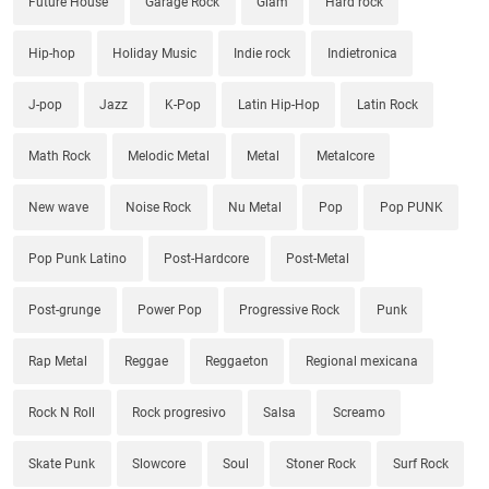
Future House
Garage Rock
Glam
Hard rock
Hip-hop
Holiday Music
Indie rock
Indietronica
J-pop
Jazz
K-Pop
Latin Hip-Hop
Latin Rock
Math Rock
Melodic Metal
Metal
Metalcore
New wave
Noise Rock
Nu Metal
Pop
Pop PUNK
Pop Punk Latino
Post-Hardcore
Post-Metal
Post-grunge
Power Pop
Progressive Rock
Punk
Rap Metal
Reggae
Reggaeton
Regional mexicana
Rock N Roll
Rock progresivo
Salsa
Screamo
Skate Punk
Slowcore
Soul
Stoner Rock
Surf Rock