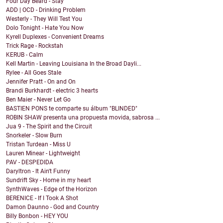
Four Day Beard - Stay
ADD | OCD - Drinking Problem
Westerly - They Will Test You
Dolo Tonight - Hate You Now
Kyrell Duplexes - Convenient Dreams
Trick Rage - Rockstah
KERUB - Calm
Kell Martin - Leaving Louisiana In the Broad Dayli...
Rylee - All Goes Stale
Jennifer Pratt - On and On
Brandi Burkhardt - electric 3 hearts
Ben Maier - Never Let Go
BASTIEN PONS te comparte su álbum "BLINDED"
ROBIN SHAW presenta una propuesta movida, sabrosa ...
Jua 9 - The Spirit and the Circuit
Snorkeler - Slow Burn
Tristan Turdean - Miss U
Lauren Minear - Lightweight
PAV - DESPEDIDA
Daryltron - It Ain't Funny
Sundrift Sky - Home in my heart
SynthWaves - Edge of the Horizon
BERENICE - If I Took A Shot
Damon Daunno - God and Country
Billy Bonbon - HEY YOU