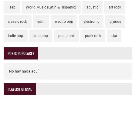
Trap
World Music (Latin & Hispanic)
acustic
art rock
classic rock
edm
electro pop
electronic
grunge
indie pop
latin pop
post-punk
punk rock
ska
POSTS POPULARES
No hay nada aquí.
PLAYLIST OFICIAL