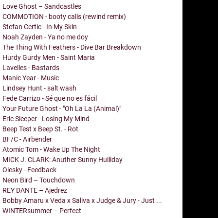
Love Ghost – Sandcastles
COMMOTION - booty calls (rewind remix)
Stefan Certic - In My Skin
Noah Zayden - Ya no me doy
The Thing With Feathers - Dive Bar Breakdown
Hurdy Gurdy Men - Saint Maria
Lavelles - Bastards
Manic Year - Music
Lindsey Hunt - salt wash
Fede Carrizo - Sé que no es fácil
Your Future Ghost - "Oh La La (Animal)"
Eric Sleeper - Losing My Mind
Beep Test x Beep St. - Rot
BF/C - Airbender
Atomic Tom - Wake Up The Night
MICK J. CLARK: Anuther Sunny Hulliday
Olesky - Feedback
Neon Bird – Touchdown
REY DANTE – Ajedrez
Bobby Amaru x Veda x Saliva x Judge & Jury - Just ...
WINTERsummer – Perfect