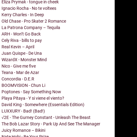
Eliza Prymak - tongue in cheek
Ignacio Rocha - No te voltees
Kerry Charles - In Deep
Old Chase - Pro Skater 2 Romance
La Patrona Company – Tequila
ARH - Won’t Go Back
Cely Riva - bills to pay
Real Kevin – April
Juan Quispe - De Una
WizardX - Monster Mind
Nico - Give me five
Teana - Mar de Azar
Concordia - D.E.R
BOOMVISION - Chun Li
Poptones - Say Something Now
Playa Pitaya - Y si viene el viento?
David King - Somewhere (Essentials Edition)
LUXXURY - Bad! (Bad!)
√2E - The Gurney Constant - Unleash The Beast
The Bob Lazar Story - Park Up And See The Manager
Juicy Romance – Bikini
Nate Hobi - Be Your Prize