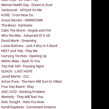
Mental Health Day - Drawn in Dust
Vankoover - All Eyes On Me
KORE - From Now On
Grave Secrets - OMWDOWN
The Moss - Darkness
Calm The Storm - Angels and Fire
Who the Man - Ashamed Of It All
David Morin - Dreaming
Loose Buttons - Just A Boy In A Band
NEET and Tidy - Play Me
Carrying Torches - Opening Up
Within Skies - Back To You
Trez Rek 500 - Passing Signs
QUACK - LAST HOPE
Jared Martin - 222
Anton Puris - The Hero Will Turn to Villain
Four Day Beard - Stay
ADD | OCD - Drinking Problem
Westerly - They Will Test You
Dolo Tonight - Hate You Now
Kyrell Duplexes - Convenient Dreams