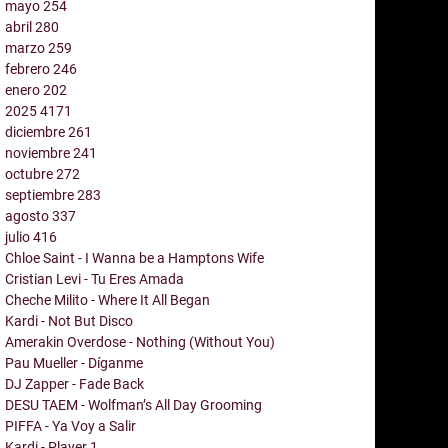
mayo
254
abril
280
marzo
259
febrero
246
enero
202
2025
4171
diciembre
261
noviembre
241
octubre
272
septiembre
283
agosto
337
julio
416
Chloe Saint - I Wanna be a Hamptons Wife
Cristian Levi - Tu Eres Amada
Cheche Milito - Where It All Began
Kardi - Not But Disco
Amerakin Overdose - Nothing (Without You)
Pau Mueller - Díganme
DJ Zapper - Fade Back
DESU TAEM - Wolfman’s All Day Grooming
PIFFA - Ya Voy a Salir
Kardi - Player 1