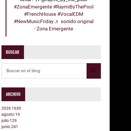
#ZonaEmergente
#RaymiByThePool
#FrenchHouse
#VocalEDM
#NewMusicFriday
♬ sonido original
- Zona Emergente
BUSCAR
ARCHIVO
2026
1630
agosto
19
julio
129
junio
241