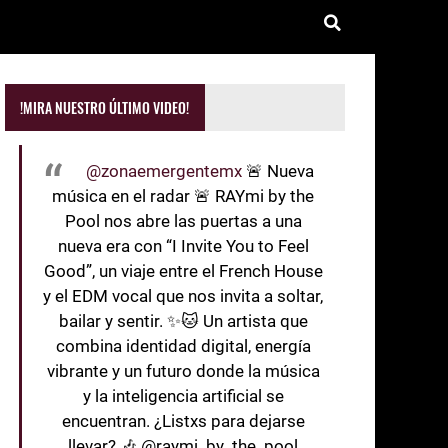
!MIRA NUESTRO ÚLTIMO VIDEO!
@zonaemergentemx
🚨 Nueva
música en el radar 🚨 RAYmi by the
Pool nos abre las puertas a una
nueva era con “I Invite You to Feel
Good”, un viaje entre el French House
y el EDM vocal que nos invita a soltar,
bailar y sentir. ✨🐱 Un artista que
combina identidad digital, energía
vibrante y un futuro donde la música
y la inteligencia artificial se
encuentran. ¿Listxs para dejarse
llevar? 🎶 @raymi_by_the_pool