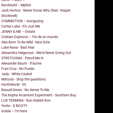
Nordstahl – Mjölnir
Jack Horton - Never Know Why (feat. Vesper
Stockwell)
COMMOTION – stargazing
Cortez Lake - It's Just Me
JENNY & ME – Estate
Cristian Dujmović – Fin de un mundo
Alex Born To Be Wild - Nice Girls
Lake Rana - Bad Year
Alexandra Helgerson - We're Never Going Out
STRETCHING - Pencil Me In
Alexander Baum - Träume
Fran Cruz - No Puedo
Jady - White Casket
Mittosis - Stop the questions
HorthWorld - 55
Beaudi Dwan - No Sense To Me
The Kepha Arcemont Experiment - Southern Boy
LUX TERMINA - Run Rabbit Run
Yorke - Q BOOTY
Golsie – I’m here