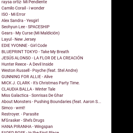
raysa ortiz- Mi Pendiente
Camilo Corail - i wonder
ISO - Mi Error
Alex Sandra - Yesgirl
Seohyun Lee - SPACESHIP
Gears - My Curse (Mi Maldición)
Layul - New Jersey
EDIE YVONNE - Girl Code
BLUEPRINT TOKYO - Take My Breath
JESÚS ALONSO - LA FLOR DE LA CREACIÓN
Hunter Reece - A Devil Inside
Weston Russell - Psyche (feat. Stel Andre)
GUNNING FOR ALLIE - Alive
MICK J. CLARK - It's Christmas Party Time.
CLAUDIA BALLA - Winter Tale
Miss Galactica - Sonrisas De Ghar
About Monsters - Pushing Boundaries (feat. Aaron S...
Simco - wmt!
Restroyer. - Parasite
M'Grasker - She’s Drugs
HANA PIRANHA - Wingspan
FADED ROSE - In the First Place