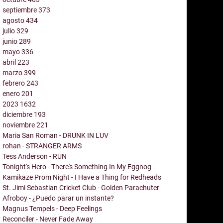
septiembre
373
agosto
434
julio
329
junio
289
mayo
336
abril
223
marzo
399
febrero
243
enero
201
2023
1632
diciembre
193
noviembre
221
Maria San Roman - DRUNK IN LUV
rohan - STRANGER ARMS
Tess Anderson - RUN
Tonight's Hero - There's Something In My Eggnog
Kamikaze Prom Night - I Have a Thing for Redheads
St. Jimi Sebastian Cricket Club - Golden Parachuter
Afroboy - ¿Puedo parar un instante?
Magnus Tempels - Deep Feelings
Reconciler - Never Fade Away