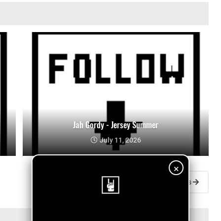
Jah Gordy - Jersey Summer
July 11, 2026
×
Entradas antiguas
¡Sigue nuestro blog!