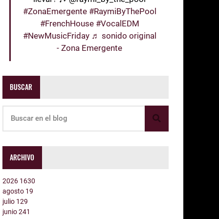
#ZonaEmergente
#RaymiByThePool
#FrenchHouse
#VocalEDM
#NewMusicFriday
♬ sonido original
- Zona Emergente
BUSCAR
ARCHIVO
2026
1630
agosto
19
julio
129
junio
241