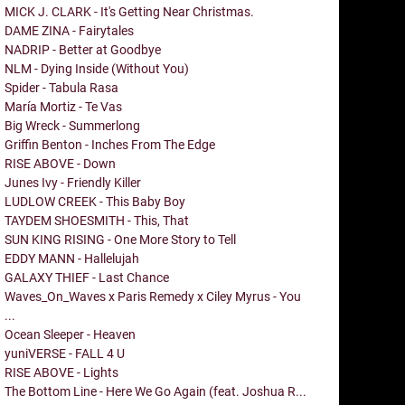
MICK J. CLARK - It's Getting Near Christmas.
DAME ZINA - Fairytales
NADRIP - Better at Goodbye
NLM - Dying Inside (Without You)
Spider - Tabula Rasa
María Mortiz - Te Vas
Big Wreck - Summerlong
Griffin Benton - Inches From The Edge
RISE ABOVE - Down
Junes Ivy - Friendly Killer
LUDLOW CREEK - This Baby Boy
TAYDEM SHOESMITH - This, That
SUN KING RISING - One More Story to Tell
EDDY MANN - Hallelujah
GALAXY THIEF - Last Chance
Waves_On_Waves x Paris Remedy x Ciley Myrus - You
...
Ocean Sleeper - Heaven
yuniVERSE - FALL 4 U
RISE ABOVE - Lights
The Bottom Line - Here We Go Again (feat. Joshua R...