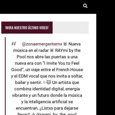
!MIRA NUESTRO ÚLTIMO VIDEO!
@zonaemergentemx
🚨 Nueva
música en el radar 🚨 RAYmi by the
Pool nos abre las puertas a una
nueva era con “I Invite You to Feel
Good”, un viaje entre el French House
y el EDM vocal que nos invita a soltar,
bailar y sentir. ✨🐱 Un artista que
combina identidad digital, energía
vibrante y un futuro donde la música
y la inteligencia artificial se
encuentran. ¿Listxs para dejarse
llevar? 🎶 @raymi_by_the_pool