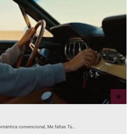
romántica convencional, Me faltas Tú…