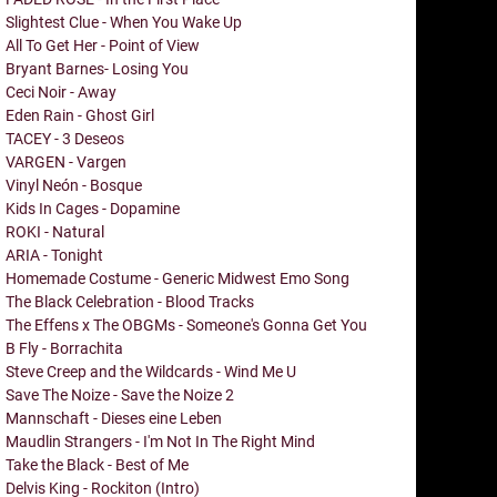
Slightest Clue - When You Wake Up
All To Get Her - Point of View
Bryant Barnes- Losing You
Ceci Noir - Away
Eden Rain - Ghost Girl
TACEY - 3 Deseos
VARGEN - Vargen
Vinyl Neón - Bosque
Kids In Cages - Dopamine
ROKI - Natural
ARIA - Tonight
Homemade Costume - Generic Midwest Emo Song
The Black Celebration - Blood Tracks
The Effens x The OBGMs - Someone's Gonna Get You
B Fly - Borrachita
Steve Creep and the Wildcards - Wind Me U
Save The Noize - Save the Noize 2
Mannschaft - Dieses eine Leben
Maudlin Strangers - I'm Not In The Right Mind
Take the Black - Best of Me
Delvis King - Rockiton (Intro)