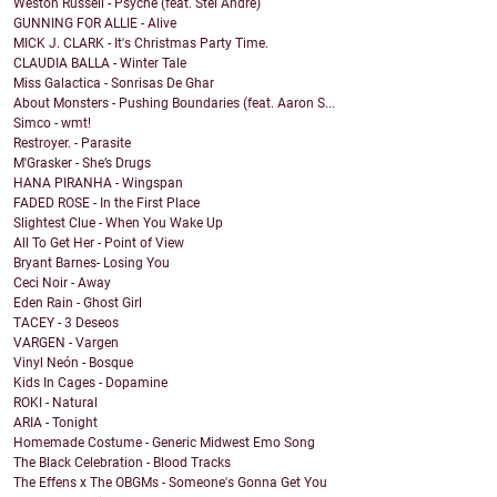
Weston Russell - Psyche (feat. Stel Andre)
GUNNING FOR ALLIE - Alive
MICK J. CLARK - It's Christmas Party Time.
CLAUDIA BALLA - Winter Tale
Miss Galactica - Sonrisas De Ghar
About Monsters - Pushing Boundaries (feat. Aaron S...
Simco - wmt!
Restroyer. - Parasite
M'Grasker - She’s Drugs
HANA PIRANHA - Wingspan
FADED ROSE - In the First Place
Slightest Clue - When You Wake Up
All To Get Her - Point of View
Bryant Barnes- Losing You
Ceci Noir - Away
Eden Rain - Ghost Girl
TACEY - 3 Deseos
VARGEN - Vargen
Vinyl Neón - Bosque
Kids In Cages - Dopamine
ROKI - Natural
ARIA - Tonight
Homemade Costume - Generic Midwest Emo Song
The Black Celebration - Blood Tracks
The Effens x The OBGMs - Someone's Gonna Get You