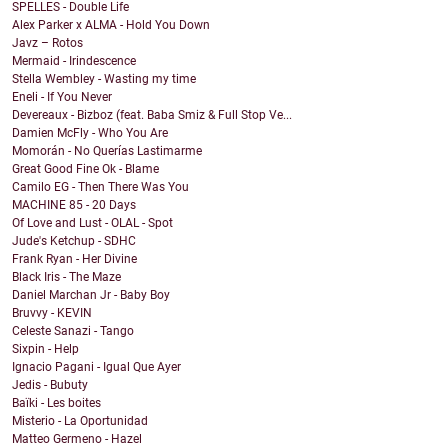
SPELLES - Double Life
Alex Parker x ALMA - Hold You Down
Javz – Rotos
Mermaid - Irindescence
Stella Wembley - Wasting my time
Eneli - If You Never
Devereaux - Bizboz (feat. Baba Smiz & Full Stop Ve...
Damien McFly - Who You Are
Momorán - No Querías Lastimarme
Great Good Fine Ok - Blame
Camilo EG - Then There Was You
MACHINE 85 - 20 Days
Of Love and Lust - OLAL - Spot
Jude's Ketchup - SDHC
Frank Ryan - Her Divine
Black Iris - The Maze
Daniel Marchan Jr - Baby Boy
Bruvvy - KEVIN
Celeste Sanazi - Tango
Sixpin - Help
Ignacio Pagani - Igual Que Ayer
Jedis - Bubuty
Baïki - Les boites
Misterio - La Oportunidad
Matteo Germeno - Hazel