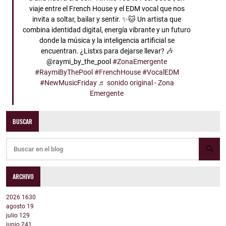
viaje entre el French House y el EDM vocal que nos
invita a soltar, bailar y sentir. ✨🐱 Un artista que
combina identidad digital, energía vibrante y un futuro
donde la música y la inteligencia artificial se
encuentran. ¿Listxs para dejarse llevar? 🎶
@raymi_by_the_pool
#ZonaEmergente
#RaymiByThePool
#FrenchHouse
#VocalEDM
#NewMusicFriday
♬ sonido original - Zona
Emergente
BUSCAR
ARCHIVO
2026
1630
agosto
19
julio
129
junio
241