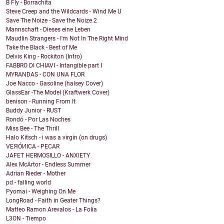
B Fly - Borrachita
Steve Creep and the Wildcards - Wind Me U
Save The Noize - Save the Noize 2
Mannschaft - Dieses eine Leben
Maudlin Strangers - I'm Not In The Right Mind
Take the Black - Best of Me
Delvis King - Rockiton (Intro)
FABBRO DI CHIAVI - Intangible part I
MYRANDAS - CON UNA FLOR
Joe Nacco - Gasoline (halsey Cover)
GlassEar -The Model (Kraftwerk Cover)
benison - Running From It
Buddy Junior - RUST
Rondó - Por Las Noches
Miss Bee - The Thrill
Halo Kitsch - i was a virgin (on drugs)
VEЯÓИICA - PECAR
JAFET HERMOSILLO - ANXIETY
Alex McArtor - Endless Summer
Adrian Rieder - Mother
pd - falling world
Pyomai - Weighing On Me
LongRoad - Faith in Geater Things?
Matteo Ramon Arevalos - La Folia
L3ON - Tiempo