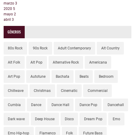
marzo
3
2020
5
mayo
2
abril
3
GÉNEROS
80s Rock
90s Rock
Adult Contemporary
Alt Country
Alt Folk
Alt Pop
Alternative Rock
Americana
Art Pop
Autotune
Bachata
Beats
Bedroom
Chillwave
Christmas
Cinematic
Commercial
Cumbia
Dance
Dance Hall
Dance Pop
Dancehall
Dark wave
Deep House
Disco
Dream Pop
Emo
Emo Hip-hop
Flamenco
Folk
Future Bass