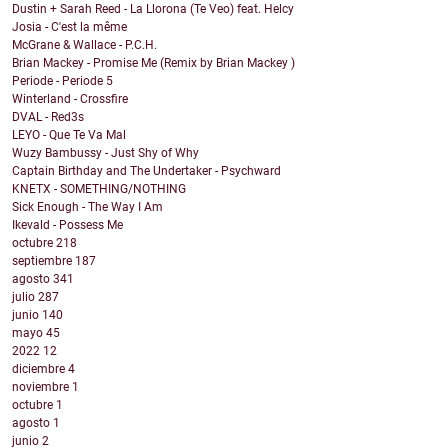
Dustin + Sarah Reed - La Llorona (Te Veo) feat. Helcy
Josia - C'est la même
McGrane & Wallace - P.C.H.
Brian Mackey - Promise Me (Remix by Brian Mackey )
Periode - Periode 5
Winterland - Crossfire
DVAL - Red3s
LEYO - Que Te Va Mal
Wuzy Bambussy - Just Shy of Why
Captain Birthday and The Undertaker - Psychward
KNETX - SOMETHING/NOTHING
Sick Enough - The Way I Am
Ikevald - Possess Me
octubre
218
septiembre
187
agosto
341
julio
287
junio
140
mayo
45
2022
12
diciembre
4
noviembre
1
octubre
1
agosto
1
junio
2