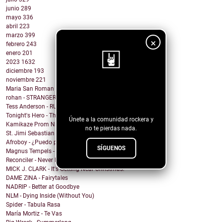
junio
289
mayo
336
abril
223
marzo
399
×
febrero
243
enero
201
2023
1632
diciembre
193
noviembre
221
¡Sigue nuestro
Maria San Roman - DRUNK IN LUV
rohan - STRANGER ARMS
blog!
Tess Anderson - RUN
Tonight's Hero - There's Something In My Eggnog
Únete a la comunidad rockera y
Kamikaze Prom Night - I Have a Thing for Redheads
no te pierdas nada.
St. Jimi Sebastian Cricket Club - Golden Parachuter
Afroboy - ¿Puedo parar un instante?
SÍGUENOS
Magnus Tempels - Deep Feelings
Reconciler - Never Fade Away
MICK J. CLARK - It's Getting Near Christmas.
DAME ZINA - Fairytales
NADRIP - Better at Goodbye
NLM - Dying Inside (Without You)
Spider - Tabula Rasa
María Mortiz - Te Vas