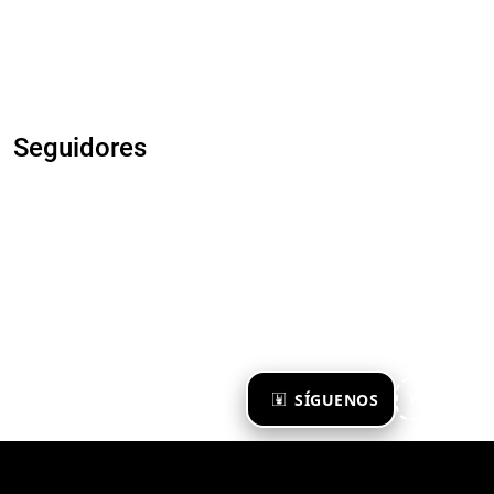
Seguidores
×
SÍGUENOS
Ya te sigo