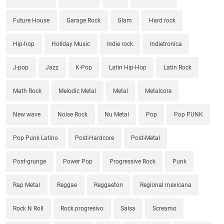
Future House
Garage Rock
Glam
Hard rock
Hip-hop
Holiday Music
Indie rock
Indietronica
J-pop
Jazz
K-Pop
Latin Hip-Hop
Latin Rock
Math Rock
Melodic Metal
Metal
Metalcore
New wave
Noise Rock
Nu Metal
Pop
Pop PUNK
Pop Punk Latino
Post-Hardcore
Post-Metal
Post-grunge
Power Pop
Progressive Rock
Punk
Rap Metal
Reggae
Reggaeton
Regional mexicana
Rock N Roll
Rock progresivo
Salsa
Screamo