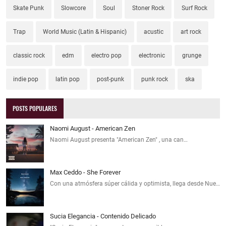
Skate Punk
Slowcore
Soul
Stoner Rock
Surf Rock
Trap
World Music (Latin & Hispanic)
acustic
art rock
classic rock
edm
electro pop
electronic
grunge
indie pop
latin pop
post-punk
punk rock
ska
POSTS POPULARES
Naomi August - American Zen
Naomi August presenta "American Zen" , una can…
Max Ceddo - She Forever
Con una atmósfera súper cálida y optimista, llega desde Nue…
Sucia Elegancia - Contenido Delicado