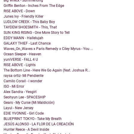
Big Wreck - Summerlong
Griffin Benton - Inches From The Edge
RISE ABOVE - Down
Junes Ivy - Friendly Killer
LUDLOW CREEK - This Baby Boy
TAYDEM SHOESMITH - This, That
SUN KING RISING - One More Story to Tell
EDDY MANN - Hallelujah
GALAXY THIEF - Last Chance
Waves_On_Waves x Paris Remedy x Ciley Myrus - You ...
Ocean Sleeper - Heaven
yuniVERSE - FALL 4 U
RISE ABOVE - Lights
The Bottom Line - Here We Go Again (feat. Joshua R...
raysa ortiz- Mi Pendiente
Camilo Corail - i wonder
ISO - Mi Error
Alex Sandra - Yesgirl
Seohyun Lee - SPACESHIP
Gears - My Curse (Mi Maldición)
Layul - New Jersey
EDIE YVONNE - Girl Code
BLUEPRINT TOKYO - Take My Breath
JESÚS ALONSO - LA FLOR DE LA CREACIÓN
Hunter Reece - A Devil Inside