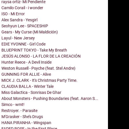
raysa ortiz- Mi Pendiente
Camilo Corail - i wonder
ISO - Mi Error
Alex Sandra - Yesgirl
Seohyun Lee - SPACESHIP
Gears - My Curse (Mi Maldición)
Layul - New Jersey
EDIE YVONNE - Girl Code
BLUEPRINT TOKYO - Take My Breath
JESÚS ALONSO - LA FLOR DE LA CREACIÓN
Hunter Reece - A Devil Inside
Weston Russell - Psyche (feat. Stel Andre)
GUNNING FOR ALLIE - Alive
MICK J. CLARK - It's Christmas Party Time.
CLAUDIA BALLA - Winter Tale
Miss Galactica - Sonrisas De Ghar
About Monsters - Pushing Boundaries (feat. Aaron S...
Simco - wmt!
Restroyer. - Parasite
M'Grasker - She’s Drugs
HANA PIRANHA - Wingspan
FADED ROSE - In the First Place