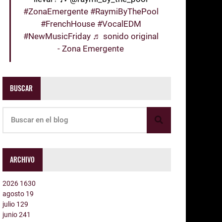
#ZonaEmergente
#RaymiByThePool
#FrenchHouse
#VocalEDM
#NewMusicFriday
♬ sonido original
- Zona Emergente
BUSCAR
ARCHIVO
2026
1630
agosto
19
julio
129
junio
241