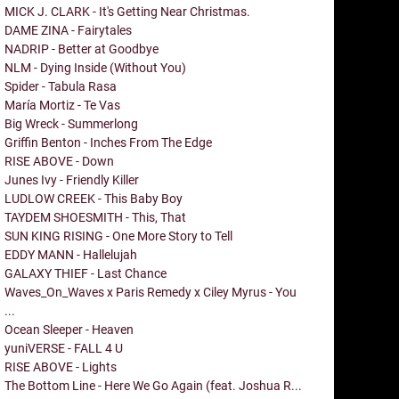
MICK J. CLARK - It's Getting Near Christmas.
DAME ZINA - Fairytales
NADRIP - Better at Goodbye
NLM - Dying Inside (Without You)
Spider - Tabula Rasa
María Mortiz - Te Vas
Big Wreck - Summerlong
Griffin Benton - Inches From The Edge
RISE ABOVE - Down
Junes Ivy - Friendly Killer
LUDLOW CREEK - This Baby Boy
TAYDEM SHOESMITH - This, That
SUN KING RISING - One More Story to Tell
EDDY MANN - Hallelujah
GALAXY THIEF - Last Chance
Waves_On_Waves x Paris Remedy x Ciley Myrus - You
...
Ocean Sleeper - Heaven
yuniVERSE - FALL 4 U
RISE ABOVE - Lights
The Bottom Line - Here We Go Again (feat. Joshua R...