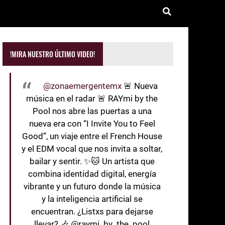
!MIRA NUESTRO ÚLTIMO VIDEO!
@zonaemergentemx
🚨 Nueva
música en el radar 🚨 RAYmi by the
Pool nos abre las puertas a una
nueva era con “I Invite You to Feel
Good”, un viaje entre el French House
y el EDM vocal que nos invita a soltar,
bailar y sentir. ✨🐱 Un artista que
combina identidad digital, energía
vibrante y un futuro donde la música
y la inteligencia artificial se
encuentran. ¿Listxs para dejarse
llevar? 🎶 @raymi_by_the_pool