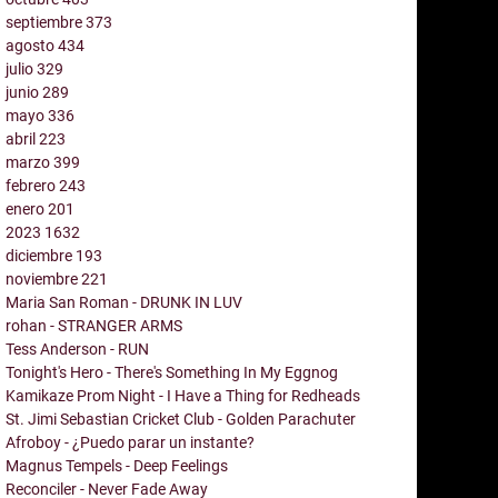
septiembre
373
agosto
434
julio
329
junio
289
mayo
336
abril
223
marzo
399
febrero
243
enero
201
2023
1632
diciembre
193
noviembre
221
Maria San Roman - DRUNK IN LUV
rohan - STRANGER ARMS
Tess Anderson - RUN
Tonight's Hero - There's Something In My Eggnog
Kamikaze Prom Night - I Have a Thing for Redheads
St. Jimi Sebastian Cricket Club - Golden Parachuter
Afroboy - ¿Puedo parar un instante?
Magnus Tempels - Deep Feelings
Reconciler - Never Fade Away