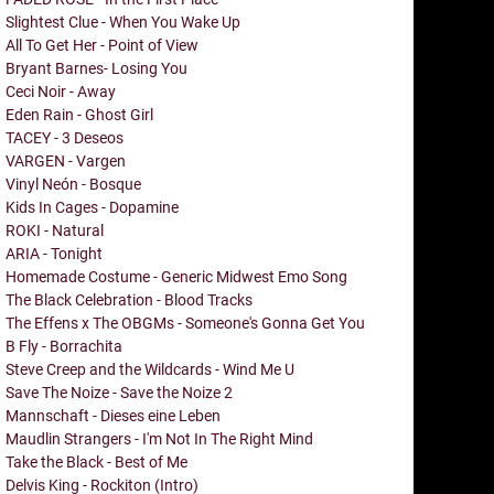
Slightest Clue - When You Wake Up
All To Get Her - Point of View
Bryant Barnes- Losing You
Ceci Noir - Away
Eden Rain - Ghost Girl
TACEY - 3 Deseos
VARGEN - Vargen
Vinyl Neón - Bosque
Kids In Cages - Dopamine
ROKI - Natural
ARIA - Tonight
Homemade Costume - Generic Midwest Emo Song
The Black Celebration - Blood Tracks
The Effens x The OBGMs - Someone's Gonna Get You
B Fly - Borrachita
Steve Creep and the Wildcards - Wind Me U
Save The Noize - Save the Noize 2
Mannschaft - Dieses eine Leben
Maudlin Strangers - I'm Not In The Right Mind
Take the Black - Best of Me
Delvis King - Rockiton (Intro)