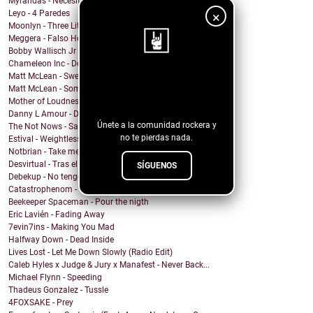
Myrandas - Necesito que me distraigas
Leyo - 4 Paredes
×
Moonlyn - Three Little Birds ( Bob Marley cover)
Meggera - Falso Herói
Bobby Wallisch Jr & Acid. Prof - Merciless Dragon
Chameleon Inc - Death on the aisle floor
Matt McLean - Sweet Nothing Bummer Everything
¡Sigue nuestro
Matt McLean - Somewhere in Main
blog!
Mother of Loudness - From Day to Day
Danny L Amour - Dont Hold Back
Únete a la comunidad rockera y
The Not Nows - Sandy and the vampire
no te pierdas nada.
Estival - Weightless
Notbrian - Take me back
Desvirtual - Tras el cristal
SÍGUENOS
Debekup - No tengo miedo de existir
Catastrophenom - This Might Be the Ending
Beekeeper Spaceman - Pour the nigth
Eric Lavién - Fading Away
7evin7ins - Making You Mad
Halfway Down - Dead Inside
Lives Lost - Let Me Down Slowly (Radio Edit)
Caleb Hyles x Judge & Jury x Manafest - Never Back...
Michael Flynn - Speeding
Thadeus Gonzalez - Tussle
4FOXSAKE - Prey