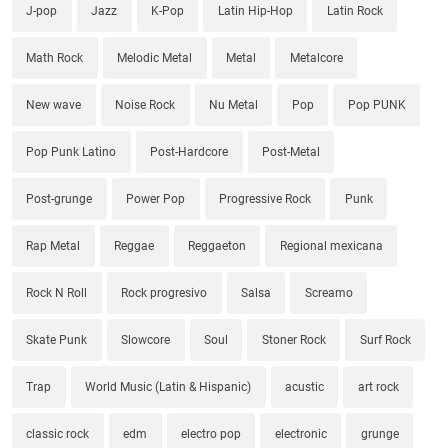
J-pop
Jazz
K-Pop
Latin Hip-Hop
Latin Rock
Math Rock
Melodic Metal
Metal
Metalcore
New wave
Noise Rock
Nu Metal
Pop
Pop PUNK
Pop Punk Latino
Post-Hardcore
Post-Metal
Post-grunge
Power Pop
Progressive Rock
Punk
Rap Metal
Reggae
Reggaeton
Regional mexicana
Rock N Roll
Rock progresivo
Salsa
Screamo
Skate Punk
Slowcore
Soul
Stoner Rock
Surf Rock
Trap
World Music (Latin & Hispanic)
acustic
art rock
classic rock
edm
electro pop
electronic
grunge