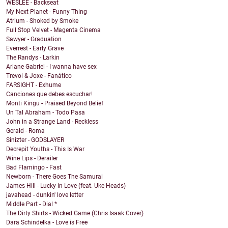
WESLEE - Backseat
My Next Planet - Funny Thing
Atrium - Shoked by Smoke
Full Stop Velvet - Magenta Cinema
Sawyer - Graduation
Everrest - Early Grave
The Randys - Larkin
Ariane Gabriel - I wanna have sex
Trevol & Joxe - Fanático
FARSIGHT - Exhume
Canciones que debes escuchar!
Monti Kingu - Praised Beyond Belief
Un Tal Abraham - Todo Pasa
John in a Strange Land - Reckless
Gerald - Roma
Sinizter - GODSLAYER
Decrepit Youths - This Is War
Wine Lips - Derailer
Bad Flamingo - Fast
Newborn - There Goes The Samurai
James Hill - Lucky in Love (feat. Uke Heads)
javahead - dunkin' love letter
Middle Part - Dial *
The Dirty Shirts - Wicked Game (Chris Isaak Cover)
Dara Schindelka - Love is Free