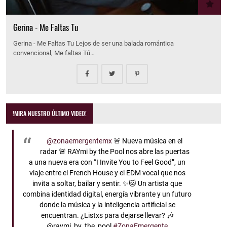
Gerina - Me Faltas Tu
Gerina - Me Faltas Tu Lejos de ser una balada romántica
convencional, Me faltas Tú…
!MIRA NUESTRO ÚLTIMO VIDEO!
@zonaemergentemx
🚨 Nueva música en el
radar 🚨 RAYmi by the Pool nos abre las puertas
a una nueva era con “I Invite You to Feel Good”, un
viaje entre el French House y el EDM vocal que nos
invita a soltar, bailar y sentir. ✨🐱 Un artista que
combina identidad digital, energía vibrante y un futuro
donde la música y la inteligencia artificial se
encuentran. ¿Listxs para dejarse llevar? 🎶
@raymi_by_the_pool
#ZonaEmergente