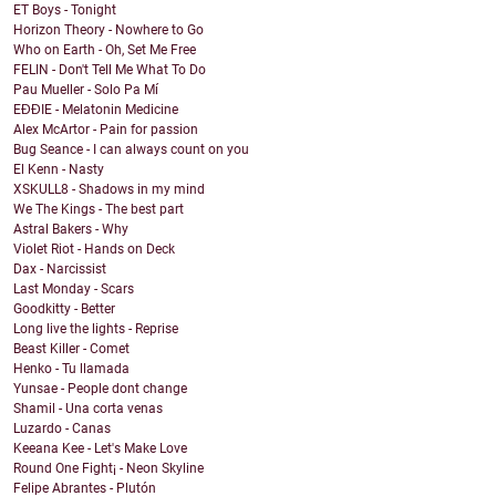
ET Boys - Tonight
Horizon Theory - Nowhere to Go
Who on Earth - Oh, Set Me Free
FELIN - Don't Tell Me What To Do
Pau Mueller - Solo Pa Mí
EĐĐIE - Melatonin Medicine
Alex McArtor - Pain for passion
Bug Seance - I can always count on you
El Kenn - Nasty
XSKULL8 - Shadows in my mind
We The Kings - The best part
Astral Bakers - Why
Violet Riot - Hands on Deck
Dax - Narcissist
Last Monday - Scars
Goodkitty - Better
Long live the lights - Reprise
Beast Killer - Comet
Henko - Tu llamada
Yunsae - People dont change
Shamil - Una corta venas
Luzardo - Canas
Keeana Kee - Let's Make Love
Round One Fight¡ - Neon Skyline
Felipe Abrantes - Plutón