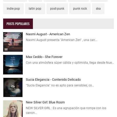
indie pop
latin pop
post-punk
punk rock
ska
POSTS POPULARES
Naomi August - American Zen
Naomi August presenta "American Zen" , una can…
Max Ceddo - She Forever
Con una atmósfera súper cálida y optimista, llega desde Nue…
Sucia Elegancia - Contenido Delicado
"Sucia Elegancia" no es apto para sensibles, co…
New Silver Girl: Blue Room
NEW SILVER GIRL : Es una agrupación que rompe con los
canon…