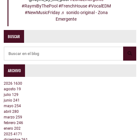
#RaymiByThePool
#FrenchHouse
#VocalEDM
#NewMusicFriday
♬ sonido original - Zona
Emergente
BUSCAR
ARCHIVO
2026
1630
agosto
19
julio
129
junio
241
mayo
254
abril
280
marzo
259
febrero
246
enero
202
2025
4171
diciembre
261