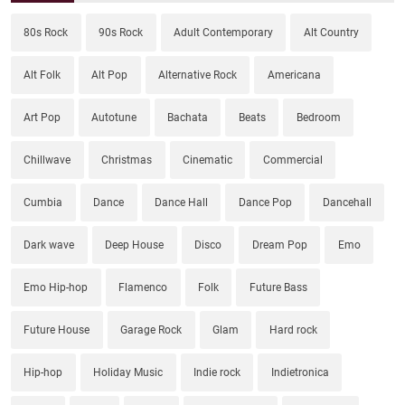
80s Rock
90s Rock
Adult Contemporary
Alt Country
Alt Folk
Alt Pop
Alternative Rock
Americana
Art Pop
Autotune
Bachata
Beats
Bedroom
Chillwave
Christmas
Cinematic
Commercial
Cumbia
Dance
Dance Hall
Dance Pop
Dancehall
Dark wave
Deep House
Disco
Dream Pop
Emo
Emo Hip-hop
Flamenco
Folk
Future Bass
Future House
Garage Rock
Glam
Hard rock
Hip-hop
Holiday Music
Indie rock
Indietronica