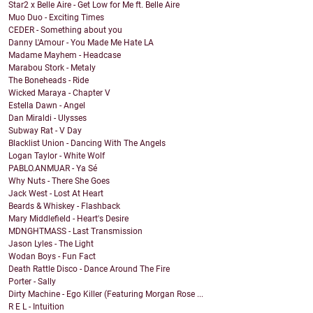
Star2 x Belle Aire - Get Low for Me ft. Belle Aire
Muo Duo - Exciting Times
CEDER - Something about you
Danny L'Amour - You Made Me Hate LA
Madame Mayhem - Headcase
Marabou Stork - Metaly
The Boneheads - Ride
Wicked Maraya - Chapter V
Estella Dawn - Angel
Dan Miraldi - Ulysses
Subway Rat - V Day
Blacklist Union - Dancing With The Angels
Logan Taylor - White Wolf
PABLO.ANMUAR - Ya Sé
Why Nuts - There She Goes
Jack West - Lost At Heart
Beards & Whiskey - Flashback
Mary Middlefield - Heart's Desire
MDNGHTMASS - Last Transmission
Jason Lyles - The Light
Wodan Boys - Fun Fact
Death Rattle Disco - Dance Around The Fire
Porter - Sally
Dirty Machine - Ego Killer (Featuring Morgan Rose ...
R E L - Intuition