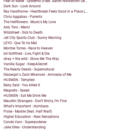
Fear of water - Systemic (Feat. Aaron Nordstrom Ge...
Dark Sun - Look Around
Ray Hawthorne - Heartbreak Feels Good in a Place L...
Chris Aggabao - Parents
The Hellflowers - Music's My Love
Asly Toro - Mami
Wildstreet - Sick to Death
Jet City Sports Club - Sunny Morning
LEYO - Que Te Va Mal
Montse Torres - Race to Heaven
bd Gottfried - Live, Fight & Die
stray + the wild - Show Me The Way
Vanilla Sugar - KeepASecret
The Nearly Deads - Supernatural
Glazergirl x Zack Miranowi - Amnesia of Me
HU3M3N - Tempted
Baby Said - You killed it
Magnets - Speak
HU3M3N - Eat Me Drink Me
Maudlin Strangers - Don't Worry, I'm Fine
What's Important - dumbass
Poise - Marble (feat. Half Waif)
Higher Education - New Sensations
Conde Varo - Superpoderes
Jake Giles - Understanding