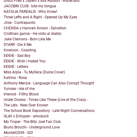
Disco Fries x Jayem x Alix Robson - Waterfalls
JACOBIN CLVB - bite my tongue
NATALIA PARDALIS - Who Knew!
Three Lefts and A Right - Opened Up My Eyes
Jōse - Contrapunto
CHENDA x Hannah Avison - Salvation
Cristhian garcia - He visto al diablo
Jake Clemons - Born Like Me
STARR - Die 4 Me
Kowloon - Coasting
EĐĐIE - Sad Boy
EĐĐIE - Wish I Hated You
EĐĐIE - Letters
Miss Arpía - Tu Muñeca (Dulce Cover)
Katrina - Rosa
Anthony Menzia - Language Can Also Corrupt Thought
Yunsae - isle of me
Irrenoid - Filthy Blood
Under Duress - Times Like These (Live at the Crazy...
The Lets - New Over Known
The School Book Depository - Late Night Conversations
GLAY x Enhypen - whodunit
Mo Troper - The Billy Joel Fan Club
Bruno Brocchi - Underground Love
Montell2099 - GO!