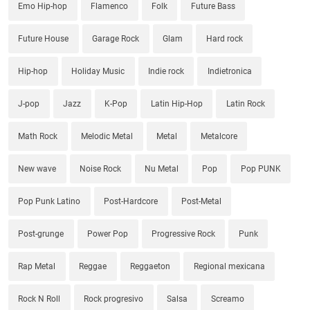
Emo Hip-hop
Flamenco
Folk
Future Bass
Future House
Garage Rock
Glam
Hard rock
Hip-hop
Holiday Music
Indie rock
Indietronica
J-pop
Jazz
K-Pop
Latin Hip-Hop
Latin Rock
Math Rock
Melodic Metal
Metal
Metalcore
New wave
Noise Rock
Nu Metal
Pop
Pop PUNK
Pop Punk Latino
Post-Hardcore
Post-Metal
Post-grunge
Power Pop
Progressive Rock
Punk
Rap Metal
Reggae
Reggaeton
Regional mexicana
Rock N Roll
Rock progresivo
Salsa
Screamo