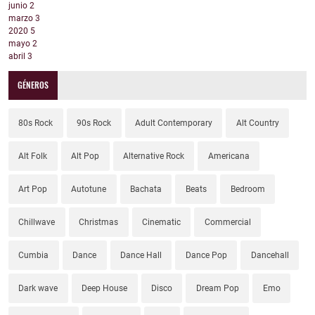
junio
2
marzo
3
2020
5
mayo
2
abril
3
GÉNEROS
80s Rock
90s Rock
Adult Contemporary
Alt Country
Alt Folk
Alt Pop
Alternative Rock
Americana
Art Pop
Autotune
Bachata
Beats
Bedroom
Chillwave
Christmas
Cinematic
Commercial
Cumbia
Dance
Dance Hall
Dance Pop
Dancehall
Dark wave
Deep House
Disco
Dream Pop
Emo