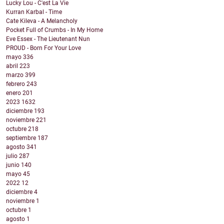
Lucky Lou - C'est La Vie
Kurran Karbal - Time
Cate Kileva - A Melancholy
Pocket Full of Crumbs - In My Home
Eve Essex - The Lieutenant Nun
PROUD - Born For Your Love
mayo
336
abril
223
marzo
399
febrero
243
enero
201
2023
1632
diciembre
193
noviembre
221
octubre
218
septiembre
187
agosto
341
julio
287
junio
140
mayo
45
2022
12
diciembre
4
noviembre
1
octubre
1
agosto
1