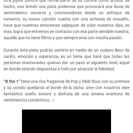
otra joyita sonora que forma parte de su corona como artista, de
hecho, nos brindó una pista poderosa que provocará una lluvia de
sentimientos sinceros y conmovedores desde un enfoque de
romance, su nueva canción cuenta con una armonía de ensueño,
hace que nuestras emociones salpiquen de color nuestros días, es
más, logra que entremos en contacto con esa parte sensible nuestra,
aquella que no tiene filtros y que siempre ama con mucha pasión.
Durante esta pista podrás sentirte en medio de un océano lleno de
cariño, emoción y esperanza, es un tema que hará que todas las
personas enamoradas quieran dar un paso al siguiente nivel, aquel
en donde estarán dispuestas a todo por alcanzar la felicidad.
“B the 1”
tiene una rica fragancia de Pop y R&B/Soul, con su premisa
y su sonido quedarás al borde de la dicha, ¡vive con nosotros este
fantástico sueño sonoro y disfruta de una amena aventura de
sentimientos románticos...!