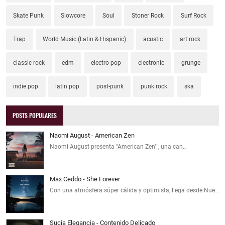
Skate Punk
Slowcore
Soul
Stoner Rock
Surf Rock
Trap
World Music (Latin & Hispanic)
acustic
art rock
classic rock
edm
electro pop
electronic
grunge
indie pop
latin pop
post-punk
punk rock
ska
POSTS POPULARES
Naomi August - American Zen
Naomi August presenta "American Zen" , una can…
Max Ceddo - She Forever
Con una atmósfera súper cálida y optimista, llega desde Nue…
Sucia Elegancia - Contenido Delicado