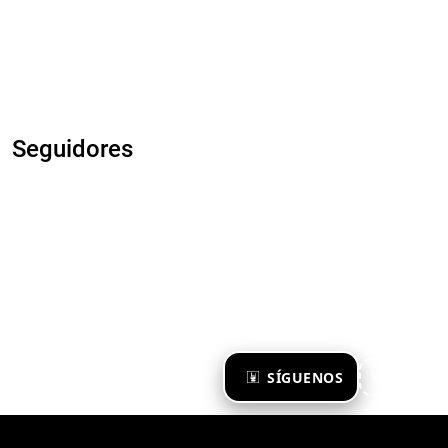
Seguidores
×
SÍGUENOS
Ya te sigo