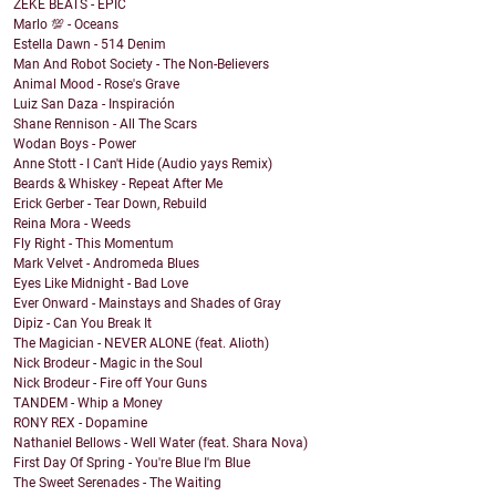
ZEKE BEATS - EPIC
Marlo 💯 - Oceans
Estella Dawn - 514 Denim
Man And Robot Society - The Non-Believers
Animal Mood - Rose's Grave
Luiz San Daza - Inspiración
Shane Rennison - All The Scars
Wodan Boys - Power
Anne Stott - I Can't Hide (Audio yays Remix)
Beards & Whiskey - Repeat After Me
Erick Gerber - Tear Down, Rebuild
Reina Mora - Weeds
Fly Right - This Momentum
Mark Velvet - Andromeda Blues
Eyes Like Midnight - Bad Love
Ever Onward - Mainstays and Shades of Gray
Dipiz - Can You Break It
The Magician - NEVER ALONE (feat. Alioth)
Nick Brodeur - Magic in the Soul
Nick Brodeur - Fire off Your Guns
TANDEM - Whip a Money
RONY REX - Dopamine
Nathaniel Bellows - Well Water (feat. Shara Nova)
First Day Of Spring - You're Blue I'm Blue
The Sweet Serenades - The Waiting