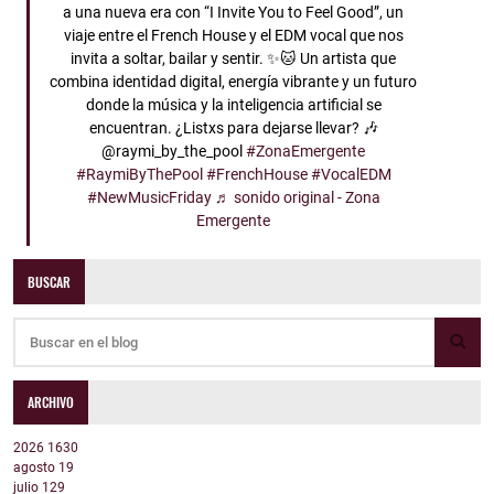
a una nueva era con “I Invite You to Feel Good”, un
viaje entre el French House y el EDM vocal que nos
invita a soltar, bailar y sentir. ✨🐱 Un artista que
combina identidad digital, energía vibrante y un futuro
donde la música y la inteligencia artificial se
encuentran. ¿Listxs para dejarse llevar? 🎶
@raymi_by_the_pool
#ZonaEmergente
#RaymiByThePool
#FrenchHouse
#VocalEDM
#NewMusicFriday
♬ sonido original - Zona
Emergente
BUSCAR
ARCHIVO
2026
1630
agosto
19
julio
129