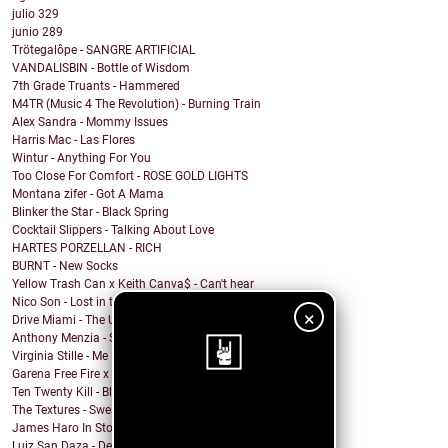
julio
329
junio
289
Trötegalôpe - SANGRE ARTIFICIAL
VANDALISBIN - Bottle of Wisdom
7th Grade Truants - Hammered
M4TR (Music 4 The Revolution) - Burning Train
Alex Sandra - Mommy Issues
Harris Mac - Las Flores
Wintur - Anything For You
Too Close For Comfort - ROSE GOLD LIGHTS
Montana zifer - Got A Mama
Blinker the Star - Black Spring
Cocktail Slippers - Talking About Love
HARTES PORZELLAN - RICH
BURNT - New Socks
Yellow Trash Can x Keith Canva$ - Can't hear
Nico Son - Lost in the Shade
×
Drive Miami - The Unknown
Anthony Menzia - Sorceress Olga
Virginia Stille - Me Engañaste
Garena Free Fire x YMIR - Feeling the Fire
Ten Twenty Kill - Black Eleven
¡Sigue nuestro
The Textures - Sweatshort Summer
James Haro In Storage - City Terrace
blog!
Luiz San Daza - Desapariciones Triangulares