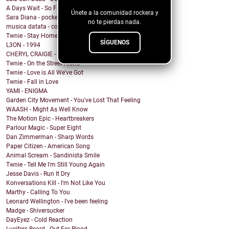
A Days Wait - So Far Along
Únete a la comunidad rockera y
Sara Diana - pocket poetry
no te pierdas nada.
musica datata - come fai a non odiare i giovani
Twnie - Stay Home
SÍGUENOS
L3ON - 1994
CHERYL CRAIGIE - Migraine
Twnie - On the Street Alone
Twnie - Love is All We've Got
Twnie - Fall in Love
YAMI - ENIGMA
Garden City Movement - You've Lost That Feeling
WAASH - Might As Well Know
The Motion Epic - Heartbreakers
Parlour Magic - Super Eight
Dan Zimmerman - Sharp Words
Paper Citizen - American Song
Animal Scream - Sandinista Smile
Twnie - Tell Me I'm Still Young Again
Jesse Davis - Run It Dry
Konversations Kill - I'm Not Like You
Marthy - Calling To You
Leonard Wellington - I've been feeling
Madge - Shiversucker
DayEyez - Cold Reaction