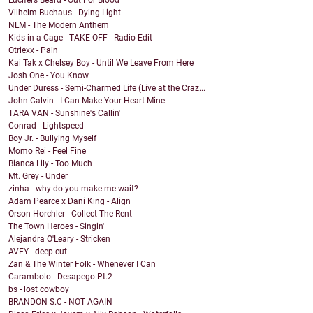
Lucifers Beard - Out For Blood
Vilhelm Buchaus - Dying Light
NLM - The Modern Anthem
Kids in a Cage - TAKE OFF - Radio Edit
Otriexx - Pain
Kai Tak x Chelsey Boy - Until We Leave From Here
Josh One - You Know
Under Duress - Semi-Charmed Life (Live at the Craz...
John Calvin - I Can Make Your Heart Mine
TARA VAN - Sunshine's Callin'
Conrad - Lightspeed
Boy Jr. - Bullying Myself
Momo Rei - Feel Fine
Bianca Lily - Too Much
Mt. Grey - Under
zinha - why do you make me wait?
Adam Pearce x Dani King - Align
Orson Horchler - Collect The Rent
The Town Heroes - Singin'
Alejandra O'Leary - Stricken
AVEY - deep cut
Zan & The Winter Folk - Whenever I Can
Carambolo - Desapego Pt.2
bs - lost cowboy
BRANDON S.C - NOT AGAIN