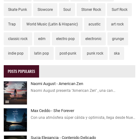
Skate Punk
Slowcore
Soul
Stoner Rock
Surf Rock
Trap
World Music (Latin & Hispanic)
acustic
art rock
classic rock
edm
electro pop
electronic
grunge
indie pop
latin pop
post-punk
punk rock
ska
POSTS POPULARES
Naomi August - American Zen
Naomi August presenta "American Zen" , una can…
Max Ceddo - She Forever
Con una atmósfera súper cálida y optimista, llega desde Nue…
Sucia Elegancia - Contenido Delicado