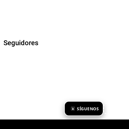
Seguidores
×
SÍGUENOS
Ya te sigo