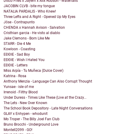
Disco Fries x Jayem x Alix Robson - Waterfalls
JACOBIN CLVB - bite my tongue
NATALIA PARDALIS - Who Knew!
Three Lefts and A Right - Opened Up My Eyes
Jōse - Contrapunto
CHENDA x Hannah Avison - Salvation
Cristhian garcia - He visto al diablo
Jake Clemons - Born Like Me
STARR - Die 4 Me
Kowloon - Coasting
EĐĐIE - Sad Boy
EĐĐIE - Wish I Hated You
EĐĐIE - Letters
Miss Arpía - Tu Muñeca (Dulce Cover)
Katrina - Rosa
Anthony Menzia - Language Can Also Corrupt Thought
Yunsae - isle of me
Irrenoid - Filthy Blood
Under Duress - Times Like These (Live at the Crazy...
The Lets - New Over Known
The School Book Depository - Late Night Conversations
GLAY x Enhypen - whodunit
Mo Troper - The Billy Joel Fan Club
Bruno Brocchi - Underground Love
Montell2099 - GO!