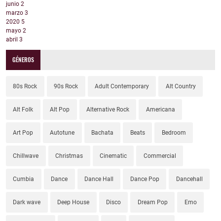
junio
2
marzo
3
2020
5
mayo
2
abril
3
GÉNEROS
80s Rock
90s Rock
Adult Contemporary
Alt Country
Alt Folk
Alt Pop
Alternative Rock
Americana
Art Pop
Autotune
Bachata
Beats
Bedroom
Chillwave
Christmas
Cinematic
Commercial
Cumbia
Dance
Dance Hall
Dance Pop
Dancehall
Dark wave
Deep House
Disco
Dream Pop
Emo