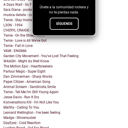
A Days Wait - So Far Along
Únete a la comunidad rockera y
Sara Diana - pocket poetry
no te pierdas nada.
musica datata - come fai a non odiare i giovani
Twnie - Stay Home
SÍGUENOS
L3ON - 1994
CHERYL CRAIGIE - Migraine
Twnie - On the Street Alone
Twnie - Love is All We've Got
Twnie - Fall in Love
YAMI - ENIGMA
Garden City Movement - You've Lost That Feeling
WAASH - Might As Well Know
The Motion Epic - Heartbreakers
Parlour Magic - Super Eight
Dan Zimmerman - Sharp Words
Paper Citizen - American Song
Animal Scream - Sandinista Smile
Twnie - Tell Me I'm Still Young Again
Jesse Davis - Run It Dry
Konversations Kill - I'm Not Like You
Marthy - Calling To You
Leonard Wellington - I've been feeling
Madge - Shiversucker
DayEyez - Cold Reaction