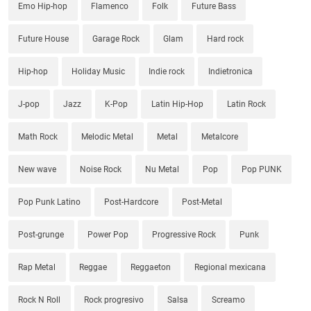
Emo Hip-hop
Flamenco
Folk
Future Bass
Future House
Garage Rock
Glam
Hard rock
Hip-hop
Holiday Music
Indie rock
Indietronica
J-pop
Jazz
K-Pop
Latin Hip-Hop
Latin Rock
Math Rock
Melodic Metal
Metal
Metalcore
New wave
Noise Rock
Nu Metal
Pop
Pop PUNK
Pop Punk Latino
Post-Hardcore
Post-Metal
Post-grunge
Power Pop
Progressive Rock
Punk
Rap Metal
Reggae
Reggaeton
Regional mexicana
Rock N Roll
Rock progresivo
Salsa
Screamo