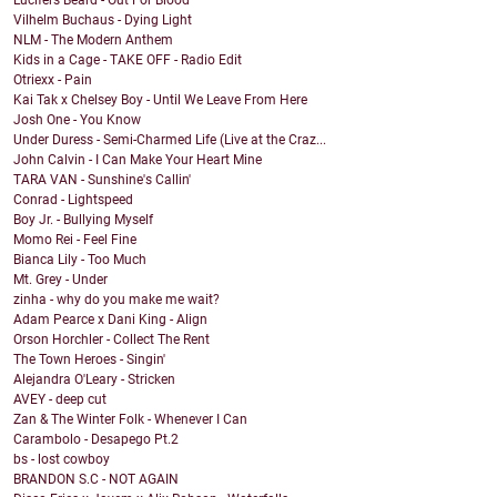
Lucifers Beard - Out For Blood
Vilhelm Buchaus - Dying Light
NLM - The Modern Anthem
Kids in a Cage - TAKE OFF - Radio Edit
Otriexx - Pain
Kai Tak x Chelsey Boy - Until We Leave From Here
Josh One - You Know
Under Duress - Semi-Charmed Life (Live at the Craz...
John Calvin - I Can Make Your Heart Mine
TARA VAN - Sunshine's Callin'
Conrad - Lightspeed
Boy Jr. - Bullying Myself
Momo Rei - Feel Fine
Bianca Lily - Too Much
Mt. Grey - Under
zinha - why do you make me wait?
Adam Pearce x Dani King - Align
Orson Horchler - Collect The Rent
The Town Heroes - Singin'
Alejandra O'Leary - Stricken
AVEY - deep cut
Zan & The Winter Folk - Whenever I Can
Carambolo - Desapego Pt.2
bs - lost cowboy
BRANDON S.C - NOT AGAIN