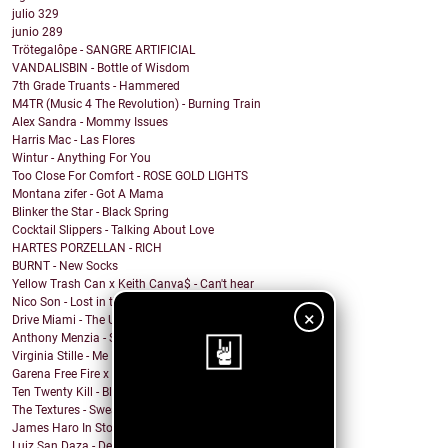
julio
329
junio
289
Trötegalôpe - SANGRE ARTIFICIAL
VANDALISBIN - Bottle of Wisdom
7th Grade Truants - Hammered
M4TR (Music 4 The Revolution) - Burning Train
Alex Sandra - Mommy Issues
Harris Mac - Las Flores
Wintur - Anything For You
Too Close For Comfort - ROSE GOLD LIGHTS
Montana zifer - Got A Mama
Blinker the Star - Black Spring
Cocktail Slippers - Talking About Love
HARTES PORZELLAN - RICH
BURNT - New Socks
Yellow Trash Can x Keith Canva$ - Can't hear
Nico Son - Lost in the Shade
×
Drive Miami - The Unknown
Anthony Menzia - Sorceress Olga
Virginia Stille - Me Engañaste
Garena Free Fire x YMIR - Feeling the Fire
Ten Twenty Kill - Black Eleven
¡Sigue nuestro
The Textures - Sweatshort Summer
James Haro In Storage - City Terrace
blog!
Luiz San Daza - Desapariciones Triangulares