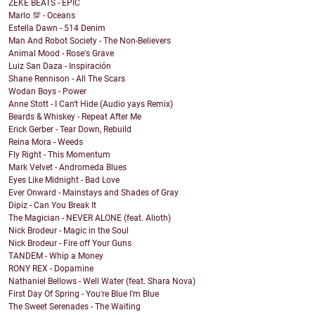
ZEKE BEATS - EPIC
Marlo 💯 - Oceans
Estella Dawn - 514 Denim
Man And Robot Society - The Non-Believers
Animal Mood - Rose's Grave
Luiz San Daza - Inspiración
Shane Rennison - All The Scars
Wodan Boys - Power
Anne Stott - I Can't Hide (Audio yays Remix)
Beards & Whiskey - Repeat After Me
Erick Gerber - Tear Down, Rebuild
Reina Mora - Weeds
Fly Right - This Momentum
Mark Velvet - Andromeda Blues
Eyes Like Midnight - Bad Love
Ever Onward - Mainstays and Shades of Gray
Dipiz - Can You Break It
The Magician - NEVER ALONE (feat. Alioth)
Nick Brodeur - Magic in the Soul
Nick Brodeur - Fire off Your Guns
TANDEM - Whip a Money
RONY REX - Dopamine
Nathaniel Bellows - Well Water (feat. Shara Nova)
First Day Of Spring - You're Blue I'm Blue
The Sweet Serenades - The Waiting