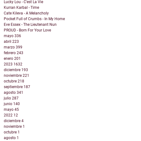
Lucky Lou - C'est La Vie
Kurran Karbal - Time
Cate Kileva - A Melancholy
Pocket Full of Crumbs - In My Home
Eve Essex - The Lieutenant Nun
PROUD - Born For Your Love
mayo
336
abril
223
marzo
399
febrero
243
enero
201
2023
1632
diciembre
193
noviembre
221
octubre
218
septiembre
187
agosto
341
julio
287
junio
140
mayo
45
2022
12
diciembre
4
noviembre
1
octubre
1
agosto
1