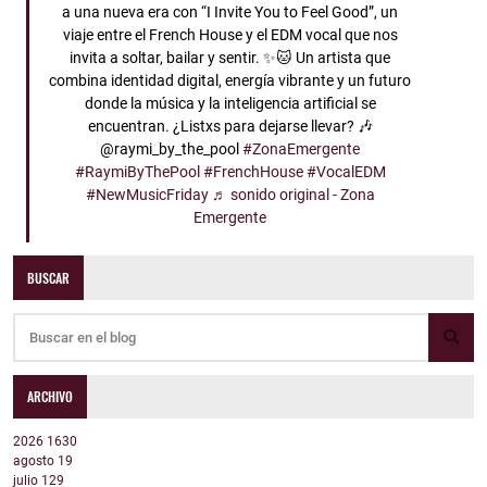
a una nueva era con “I Invite You to Feel Good”, un
viaje entre el French House y el EDM vocal que nos
invita a soltar, bailar y sentir. ✨🐱 Un artista que
combina identidad digital, energía vibrante y un futuro
donde la música y la inteligencia artificial se
encuentran. ¿Listxs para dejarse llevar? 🎶
@raymi_by_the_pool
#ZonaEmergente
#RaymiByThePool
#FrenchHouse
#VocalEDM
#NewMusicFriday
♬ sonido original - Zona
Emergente
BUSCAR
ARCHIVO
2026
1630
agosto
19
julio
129