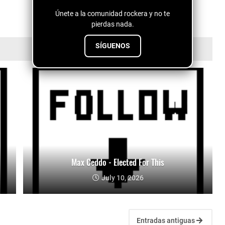
Únete a la comunidad rockera y no te
pierdas nada.
SÍGUENOS
Max Ceddo - Elected For This
July 10, 2026
Entradas antiguas