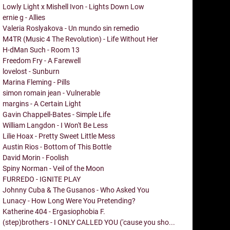
Lowly Light x Mishell Ivon - Lights Down Low
ernie g - Allies
Valeria Roslyakova - Un mundo sin remedio
M4TR (Music 4 The Revolution) - Life Without Her
H-dMan Such - Room 13
Freedom Fry - A Farewell
lovelost - Sunburn
Marina Fleming - Pills
simon romain jean - Vulnerable
margins - A Certain Light
Gavin Chappell-Bates - Simple Life
William Langdon - I Won't Be Less
Lilie Hoax - Pretty Sweet Little Mess
Austin Rios - Bottom of This Bottle
David Morin - Foolish
Spiny Norman - Veil of the Moon
FURREDO - IGNITE PLAY
Johnny Cuba & The Gusanos - Who Asked You
Lunacy - How Long Were You Pretending?
Katherine 404 - Ergasiophobia F.
(step)brothers - I ONLY CALLED YOU ('cause you sho...