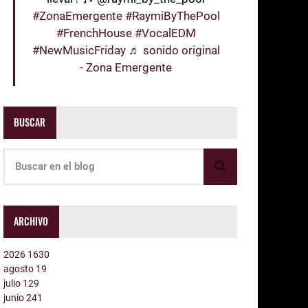
#ZonaEmergente
#RaymiByThePool
#FrenchHouse
#VocalEDM
#NewMusicFriday
♬ sonido original
- Zona Emergente
BUSCAR
ARCHIVO
2026
1630
agosto
19
julio
129
junio
241