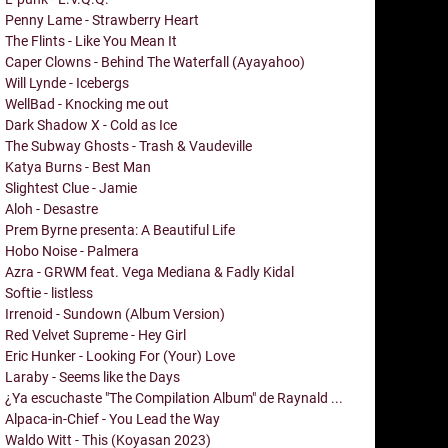
Penny Lame - Strawberry Heart
The Flints - Like You Mean It
Caper Clowns - Behind The Waterfall (Ayayahoo)
Will Lynde - Icebergs
WellBad - Knocking me out
Dark Shadow X - Cold as Ice
The Subway Ghosts - Trash & Vaudeville
Katya Burns - Best Man
Slightest Clue - Jamie
Aloh - Desastre
Prem Byrne presenta: A Beautiful Life
Hobo Noise - Palmera
Azra - GRWM feat. Vega Mediana & Fadly Kidal
Softie - listless
Irrenoid - Sundown (Album Version)
Red Velvet Supreme - Hey Girl
Eric Hunker - Looking For (Your) Love
Laraby - Seems like the Days
¿Ya escuchaste "The Compilation Album" de Raynald ...
Alpaca-in-Chief - You Lead the Way
Waldo Witt - This (Koyasan 2023)