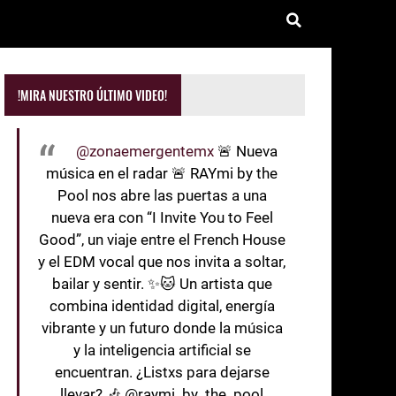
!MIRA NUESTRO ÚLTIMO VIDEO!
@zonaemergentemx
🚨 Nueva
música en el radar 🚨 RAYmi by the
Pool nos abre las puertas a una
nueva era con “I Invite You to Feel
Good”, un viaje entre el French House
y el EDM vocal que nos invita a soltar,
bailar y sentir. ✨🐱 Un artista que
combina identidad digital, energía
vibrante y un futuro donde la música
y la inteligencia artificial se
encuentran. ¿Listxs para dejarse
llevar? 🎶 @raymi_by_the_pool