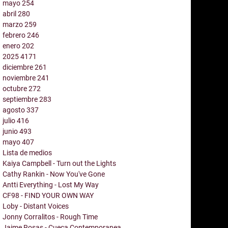
mayo
254
abril
280
marzo
259
febrero
246
enero
202
2025
4171
diciembre
261
noviembre
241
octubre
272
septiembre
283
agosto
337
julio
416
junio
493
mayo
407
Lista de medios
Kaiya Campbell - Turn out the Lights
Cathy Rankin - Now You've Gone
Antti Everything - Lost My Way
CF98 - FIND YOUR OWN WAY
Loby - Distant Voices
Jonny Corralitos - Rough Time
Jaime Rosas - Cueca Contemporanea