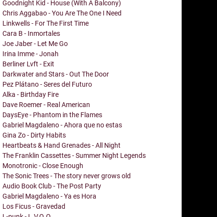
Goodnight Kid - House (With A Balcony)
Chris Aggabao - You Are The One I Need
Linkwells - For The First Time
Cara B - Inmortales
Joe Jaber - Let Me Go
Irina Imme - Jonah
Berliner Lvft - Exit
Darkwater and Stars - Out The Door
Pez Plátano - Seres del Futuro
Alka - Birthday Fire
Dave Roemer - Real American
DaysEye - Phantom in the Flames
Gabriel Magdaleno - Ahora que no estas
Gina Zo - Dirty Habits
Heartbeats & Hand Grenades - All Night
The Franklin Cassettes - Summer Night Legends
Monotronic - Close Enough
The Sonic Trees - The story never grows old
Audio Book Club - The Post Party
Gabriel Magdaleno - Ya es Hora
Los Ficus - Gravedad
L-punk - L.V.Q.Q.