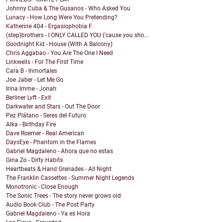
Johnny Cuba & The Gusanos - Who Asked You
Lunacy - How Long Were You Pretending?
Katherine 404 - Ergasiophobia F.
(step)brothers - I ONLY CALLED YOU ('cause you sho...
Goodnight Kid - House (With A Balcony)
Chris Aggabao - You Are The One I Need
Linkwells - For The First Time
Cara B - Inmortales
Joe Jaber - Let Me Go
Irina Imme - Jonah
Berliner Lvft - Exit
Darkwater and Stars - Out The Door
Pez Plátano - Seres del Futuro
Alka - Birthday Fire
Dave Roemer - Real American
DaysEye - Phantom in the Flames
Gabriel Magdaleno - Ahora que no estas
Gina Zo - Dirty Habits
Heartbeats & Hand Grenades - All Night
The Franklin Cassettes - Summer Night Legends
Monotronic - Close Enough
The Sonic Trees - The story never grows old
Audio Book Club - The Post Party
Gabriel Magdaleno - Ya es Hora