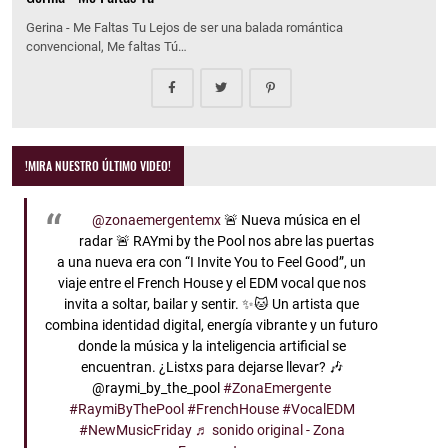
Gerina - Me Faltas Tu Lejos de ser una balada romántica
convencional, Me faltas Tú…
!MIRA NUESTRO ÚLTIMO VIDEO!
@zonaemergentemx
🚨 Nueva música en el
radar 🚨 RAYmi by the Pool nos abre las puertas
a una nueva era con “I Invite You to Feel Good”, un
viaje entre el French House y el EDM vocal que nos
invita a soltar, bailar y sentir. ✨🐱 Un artista que
combina identidad digital, energía vibrante y un futuro
donde la música y la inteligencia artificial se
encuentran. ¿Listxs para dejarse llevar? 🎶
@raymi_by_the_pool
#ZonaEmergente
#RaymiByThePool
#FrenchHouse
#VocalEDM
#NewMusicFriday
♬ sonido original - Zona