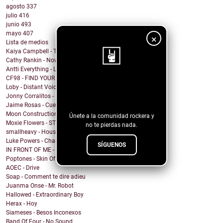
agosto
337
julio
416
junio
493
mayo
407
×
Lista de medios
Kaiya Campbell - Turn out the Lights
Cathy Rankin - Now You've Gone
Antti Everything - Lost My Way
CF98 - FIND YOUR OWN WAY
¡Sigue nuestro
Loby - Distant Voices
Jonny Corralitos - Rough Time
blog!
Jaime Rosas - Cueca Contemporanea
Moon Construction Kit: Long John Silver
Únete a la comunidad rockera y
Moxie Flowers - STARSTRUCK.
no te pierdas nada.
smallheavy - House of Cards
Luke Powers - Champagne Taste
SÍGUENOS
IN FRONT OF ME - Intrusive Thoughts
Poptones - Skin Of Sea
AOEC - Drive
Soap - Comment te dire adieu
Juanma Onse - Mr. Robot
Hallowed - Extraordinary Boy
Herax - Hoy
Siameses - Besos Inconexos
Band Of Four - No Sound