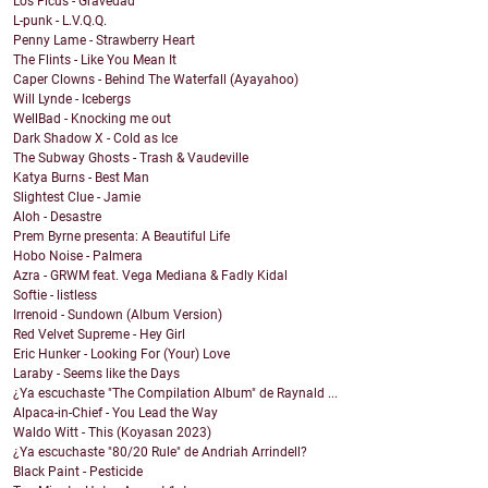
Los Ficus - Gravedad
L-punk - L.V.Q.Q.
Penny Lame - Strawberry Heart
The Flints - Like You Mean It
Caper Clowns - Behind The Waterfall (Ayayahoo)
Will Lynde - Icebergs
WellBad - Knocking me out
Dark Shadow X - Cold as Ice
The Subway Ghosts - Trash & Vaudeville
Katya Burns - Best Man
Slightest Clue - Jamie
Aloh - Desastre
Prem Byrne presenta: A Beautiful Life
Hobo Noise - Palmera
Azra - GRWM feat. Vega Mediana & Fadly Kidal
Softie - listless
Irrenoid - Sundown (Album Version)
Red Velvet Supreme - Hey Girl
Eric Hunker - Looking For (Your) Love
Laraby - Seems like the Days
¿Ya escuchaste "The Compilation Album" de Raynald ...
Alpaca-in-Chief - You Lead the Way
Waldo Witt - This (Koyasan 2023)
¿Ya escuchaste "80/20 Rule" de Andriah Arrindell?
Black Paint - Pesticide