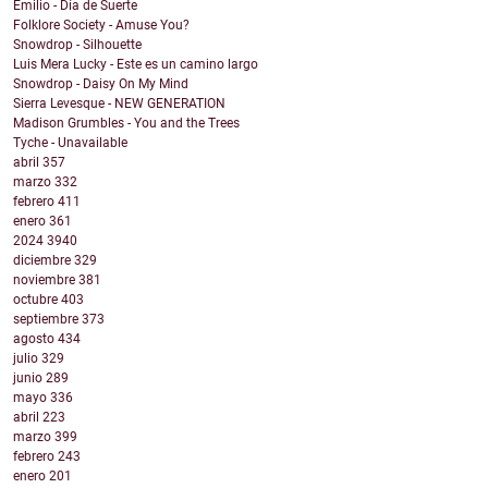
Emilio - Día de Suerte
Folklore Society - Amuse You?
Snowdrop - Silhouette
Luis Mera Lucky - Este es un camino largo
Snowdrop - Daisy On My Mind
Sierra Levesque - NEW GENERATION
Madison Grumbles - You and the Trees
Tyche - Unavailable
abril
357
marzo
332
febrero
411
enero
361
2024
3940
diciembre
329
noviembre
381
octubre
403
septiembre
373
agosto
434
julio
329
junio
289
mayo
336
abril
223
marzo
399
febrero
243
enero
201