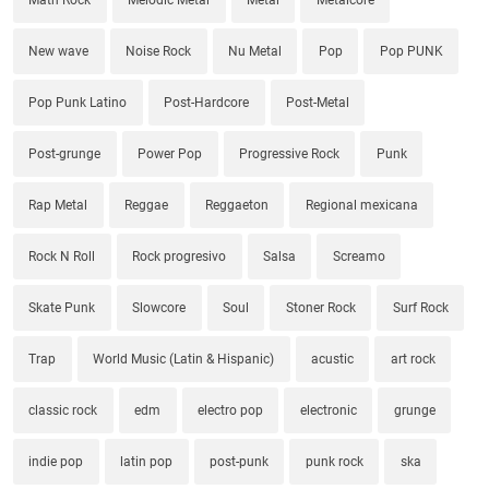
New wave
Noise Rock
Nu Metal
Pop
Pop PUNK
Pop Punk Latino
Post-Hardcore
Post-Metal
Post-grunge
Power Pop
Progressive Rock
Punk
Rap Metal
Reggae
Reggaeton
Regional mexicana
Rock N Roll
Rock progresivo
Salsa
Screamo
Skate Punk
Slowcore
Soul
Stoner Rock
Surf Rock
Trap
World Music (Latin & Hispanic)
acustic
art rock
classic rock
edm
electro pop
electronic
grunge
indie pop
latin pop
post-punk
punk rock
ska