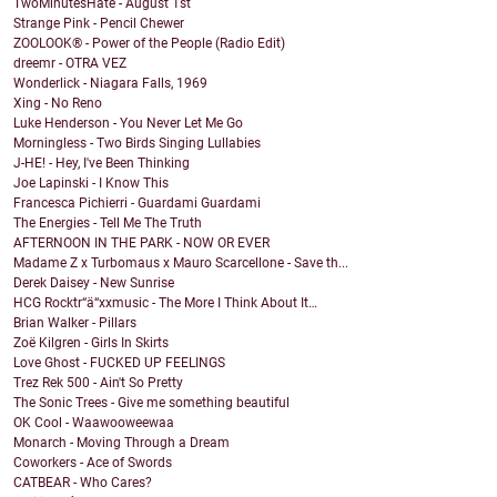
TwoMinutesHate - August 1st
Strange Pink - Pencil Chewer
ZOOLOOK® - Power of the People (Radio Edit)
dreemr - OTRA VEZ
Wonderlick - Niagara Falls, 1969
Xing - No Reno
Luke Henderson - You Never Let Me Go
Morningless - Two Birds Singing Lullabies
J-HE! - Hey, I've Been Thinking
Joe Lapinski - I Know This
Francesca Pichierri - Guardami Guardami
The Energies - Tell Me The Truth
AFTERNOON IN THE PARK - NOW OR EVER
Madame Z x Turbomaus x Mauro Scarcellone - Save th...
Derek Daisey - New Sunrise
HCG Rocktr“ä“xxmusic - The More I Think About It…
Brian Walker - Pillars
Zoë Kilgren - Girls In Skirts
Love Ghost - FUCKED UP FEELINGS
Trez Rek 500 - Ain't So Pretty
The Sonic Trees - Give me something beautiful
OK Cool - Waawooweewaa
Monarch - Moving Through a Dream
Coworkers - Ace of Swords
CATBEAR - Who Cares?