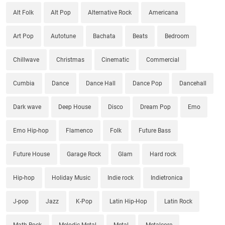
Alt Folk
Alt Pop
Alternative Rock
Americana
Art Pop
Autotune
Bachata
Beats
Bedroom
Chillwave
Christmas
Cinematic
Commercial
Cumbia
Dance
Dance Hall
Dance Pop
Dancehall
Dark wave
Deep House
Disco
Dream Pop
Emo
Emo Hip-hop
Flamenco
Folk
Future Bass
Future House
Garage Rock
Glam
Hard rock
Hip-hop
Holiday Music
Indie rock
Indietronica
J-pop
Jazz
K-Pop
Latin Hip-Hop
Latin Rock
Math Rock
Melodic Metal
Metal
Metalcore