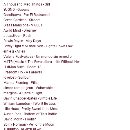
A Thousand Mad Things - Girl
YUGND - Queens
Gandharva - Por El Rockanroll
Green Gardens - Stroom
Glass Mansions - VIOLET
Awild Mind - Dreamer
atleastfour - Push
Rawls Royce - May Days
Lowly Light x Mishell Ivon - Lights Down Low
ernie g - Allies
Valeria Roslyakova - Un mundo sin remedio
M4TR (Music 4 The Revolution) - Life Without Her
H-dMan Such - Room 13
Freedom Fry - A Farewell
lovelost - Sunburn
Marina Fleming - Pills
simon romain jean - Vulnerable
margins - A Certain Light
Gavin Chappell-Bates - Simple Life
William Langdon - I Won't Be Less
Lilie Hoax - Pretty Sweet Little Mess
Austin Rios - Bottom of This Bottle
David Morin - Foolish
Spiny Norman - Veil of the Moon
FURREDO - IGNITE PLAY