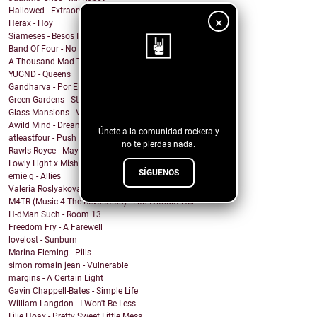
Hallowed - Extraordinary Boy
×
Herax - Hoy
Siameses - Besos Inconexos
Band Of Four - No Sound
A Thousand Mad Things - Girl
YUGND - Queens
¡Sigue nuestro
Gandharva - Por El Rockanroll
Green Gardens - Stroom
blog!
Glass Mansions - VIOLET
Awild Mind - Dreamer
Únete a la comunidad rockera y
atleastfour - Push
no te pierdas nada.
Rawls Royce - May Days
Lowly Light x Mishell Ivon - Lights Down Low
SÍGUENOS
ernie g - Allies
Valeria Roslyakova - Un mundo sin remedio
M4TR (Music 4 The Revolution) - Life Without Her
H-dMan Such - Room 13
Freedom Fry - A Farewell
lovelost - Sunburn
Marina Fleming - Pills
simon romain jean - Vulnerable
margins - A Certain Light
Gavin Chappell-Bates - Simple Life
William Langdon - I Won't Be Less
Lilie Hoax - Pretty Sweet Little Mess