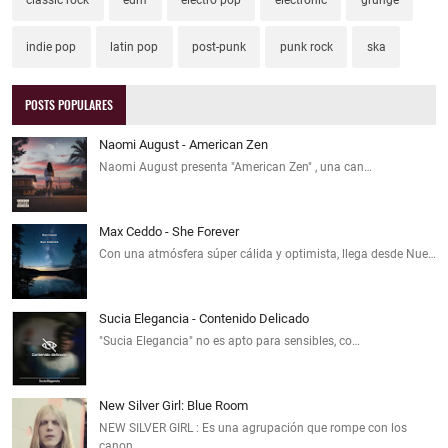
indie pop
latin pop
post-punk
punk rock
ska
POSTS POPULARES
Naomi August - American Zen
Naomi August presenta "American Zen" , una can…
Max Ceddo - She Forever
Con una atmósfera súper cálida y optimista, llega desde Nue…
Sucia Elegancia - Contenido Delicado
"Sucia Elegancia" no es apto para sensibles, co…
New Silver Girl: Blue Room
NEW SILVER GIRL : Es una agrupación que rompe con los
canon…