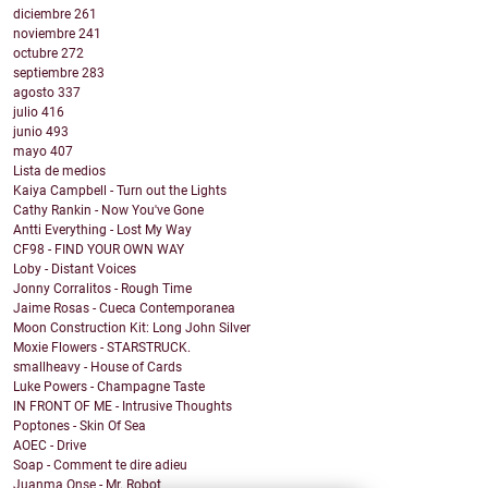
diciembre
261
noviembre
241
octubre
272
septiembre
283
agosto
337
julio
416
junio
493
mayo
407
Lista de medios
Kaiya Campbell - Turn out the Lights
Cathy Rankin - Now You've Gone
Antti Everything - Lost My Way
CF98 - FIND YOUR OWN WAY
Loby - Distant Voices
Jonny Corralitos - Rough Time
Jaime Rosas - Cueca Contemporanea
Moon Construction Kit: Long John Silver
Moxie Flowers - STARSTRUCK.
smallheavy - House of Cards
Luke Powers - Champagne Taste
IN FRONT OF ME - Intrusive Thoughts
Poptones - Skin Of Sea
AOEC - Drive
Soap - Comment te dire adieu
Juanma Onse - Mr. Robot