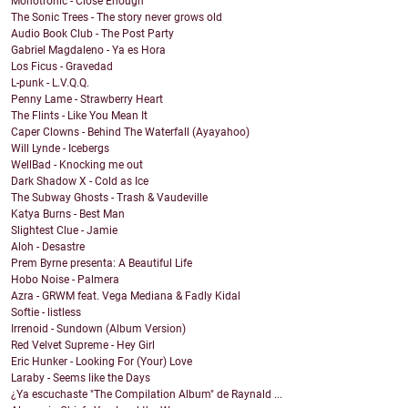
Monotronic - Close Enough
The Sonic Trees - The story never grows old
Audio Book Club - The Post Party
Gabriel Magdaleno - Ya es Hora
Los Ficus - Gravedad
L-punk - L.V.Q.Q.
Penny Lame - Strawberry Heart
The Flints - Like You Mean It
Caper Clowns - Behind The Waterfall (Ayayahoo)
Will Lynde - Icebergs
WellBad - Knocking me out
Dark Shadow X - Cold as Ice
The Subway Ghosts - Trash & Vaudeville
Katya Burns - Best Man
Slightest Clue - Jamie
Aloh - Desastre
Prem Byrne presenta: A Beautiful Life
Hobo Noise - Palmera
Azra - GRWM feat. Vega Mediana & Fadly Kidal
Softie - listless
Irrenoid - Sundown (Album Version)
Red Velvet Supreme - Hey Girl
Eric Hunker - Looking For (Your) Love
Laraby - Seems like the Days
¿Ya escuchaste "The Compilation Album" de Raynald ...