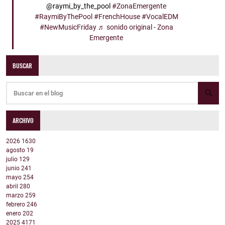
@raymi_by_the_pool
#ZonaEmergente
#RaymiByThePool
#FrenchHouse
#VocalEDM
#NewMusicFriday
♬ sonido original - Zona
Emergente
BUSCAR
ARCHIVO
2026
1630
agosto
19
julio
129
junio
241
mayo
254
abril
280
marzo
259
febrero
246
enero
202
2025
4171