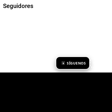
Seguidores
×
SÍGUENOS
Ya te sigo