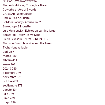
OK Cool - Waawooweewaa
Monarch - Moving Through a Dream
Coworkers - Ace of Swords
CATBEAR - Who Cares?
Emilio - Día de Suerte
Folklore Society - Amuse You?
Snowdrop - Silhouette
Luis Mera Lucky - Este es un camino largo
Snowdrop - Daisy On My Mind
Sierra Levesque - NEW GENERATION
Madison Grumbles - You and the Trees
Tyche - Unavailable
abril
357
marzo
332
febrero
411
enero
361
2024
3940
diciembre
329
noviembre
381
octubre
403
septiembre
373
agosto
434
julio
329
junio
289
mayo
336