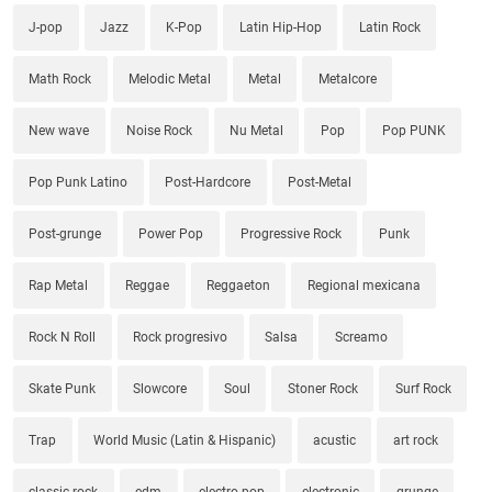
J-pop
Jazz
K-Pop
Latin Hip-Hop
Latin Rock
Math Rock
Melodic Metal
Metal
Metalcore
New wave
Noise Rock
Nu Metal
Pop
Pop PUNK
Pop Punk Latino
Post-Hardcore
Post-Metal
Post-grunge
Power Pop
Progressive Rock
Punk
Rap Metal
Reggae
Reggaeton
Regional mexicana
Rock N Roll
Rock progresivo
Salsa
Screamo
Skate Punk
Slowcore
Soul
Stoner Rock
Surf Rock
Trap
World Music (Latin & Hispanic)
acustic
art rock
classic rock
edm
electro pop
electronic
grunge