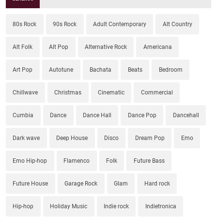
80s Rock
90s Rock
Adult Contemporary
Alt Country
Alt Folk
Alt Pop
Alternative Rock
Americana
Art Pop
Autotune
Bachata
Beats
Bedroom
Chillwave
Christmas
Cinematic
Commercial
Cumbia
Dance
Dance Hall
Dance Pop
Dancehall
Dark wave
Deep House
Disco
Dream Pop
Emo
Emo Hip-hop
Flamenco
Folk
Future Bass
Future House
Garage Rock
Glam
Hard rock
Hip-hop
Holiday Music
Indie rock
Indietronica