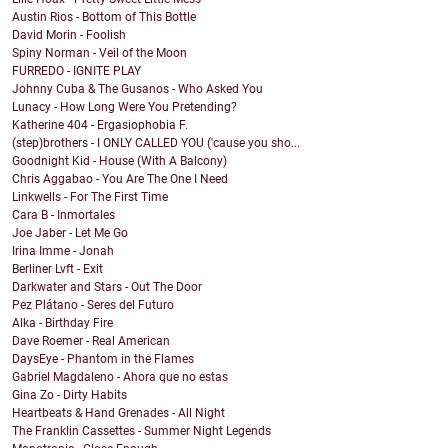
Austin Rios - Bottom of This Bottle
David Morin - Foolish
Spiny Norman - Veil of the Moon
FURREDO - IGNITE PLAY
Johnny Cuba & The Gusanos - Who Asked You
Lunacy - How Long Were You Pretending?
Katherine 404 - Ergasiophobia F.
(step)brothers - I ONLY CALLED YOU ('cause you sho...
Goodnight Kid - House (With A Balcony)
Chris Aggabao - You Are The One I Need
Linkwells - For The First Time
Cara B - Inmortales
Joe Jaber - Let Me Go
Irina Imme - Jonah
Berliner Lvft - Exit
Darkwater and Stars - Out The Door
Pez Plátano - Seres del Futuro
Alka - Birthday Fire
Dave Roemer - Real American
DaysEye - Phantom in the Flames
Gabriel Magdaleno - Ahora que no estas
Gina Zo - Dirty Habits
Heartbeats & Hand Grenades - All Night
The Franklin Cassettes - Summer Night Legends