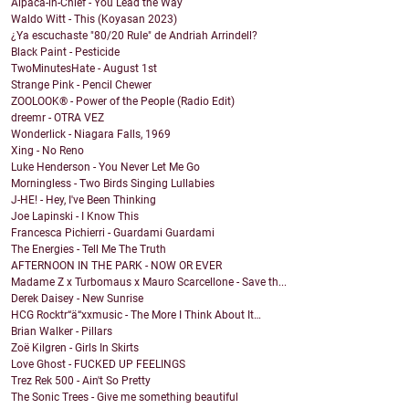
Alpaca-in-Chief - You Lead the Way
Waldo Witt - This (Koyasan 2023)
¿Ya escuchaste "80/20 Rule" de Andriah Arrindell?
Black Paint - Pesticide
TwoMinutesHate - August 1st
Strange Pink - Pencil Chewer
ZOOLOOK® - Power of the People (Radio Edit)
dreemr - OTRA VEZ
Wonderlick - Niagara Falls, 1969
Xing - No Reno
Luke Henderson - You Never Let Me Go
Morningless - Two Birds Singing Lullabies
J-HE! - Hey, I've Been Thinking
Joe Lapinski - I Know This
Francesca Pichierri - Guardami Guardami
The Energies - Tell Me The Truth
AFTERNOON IN THE PARK - NOW OR EVER
Madame Z x Turbomaus x Mauro Scarcellone - Save th...
Derek Daisey - New Sunrise
HCG Rocktr“ä“xxmusic - The More I Think About It…
Brian Walker - Pillars
Zoë Kilgren - Girls In Skirts
Love Ghost - FUCKED UP FEELINGS
Trez Rek 500 - Ain't So Pretty
The Sonic Trees - Give me something beautiful