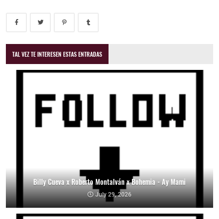
TAL VEZ TE INTERESEN ESTAS ENTRADAS
Billy Cueva x Roberto Montalván x Bohemia - Ay Mami
July 29, 2026