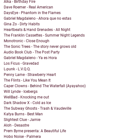
Alka - Birthday Fire
Dave Roemer - Real American
DaysEye - Phantom in the Flames
Gabriel Magdaleno - Ahora que no estas
Gina Zo - Dirty Habits
Heartbeats & Hand Grenades - All Night
The Franklin Cassettes - Summer Night Legends
Monotronic - Close Enough
The Sonic Trees - The story never grows old
Audio Book Club - The Post Party
Gabriel Magdaleno - Ya es Hora
Los Ficus - Gravedad
L-punk - L.V.Q.Q.
Penny Lame - Strawberry Heart
The Flints - Like You Mean It
Caper Clowns - Behind The Waterfall (Ayayahoo)
Will Lynde - Icebergs
WellBad - Knocking me out
Dark Shadow X - Cold as Ice
The Subway Ghosts - Trash & Vaudeville
Katya Burns - Best Man
Slightest Clue - Jamie
Aloh - Desastre
Prem Byrne presenta: A Beautiful Life
Hobo Noise - Palmera