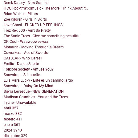
Derek Daisey - New Sunrise
HCG Rocktr“ä“xxmusic - The More I Think About It…
Brian Walker - Pillars
Zoë Kilgren - Girls In Skirts
Love Ghost - FUCKED UP FEELINGS
Trez Rek 500 - Ain't So Pretty
The Sonic Trees - Give me something beautiful
OK Cool - Waawooweewaa
Monarch - Moving Through a Dream
Coworkers - Ace of Swords
CATBEAR - Who Cares?
Emilio - Día de Suerte
Folklore Society - Amuse You?
Snowdrop - Silhouette
Luis Mera Lucky - Este es un camino largo
Snowdrop - Daisy On My Mind
Sierra Levesque - NEW GENERATION
Madison Grumbles - You and the Trees
Tyche - Unavailable
abril
357
marzo
332
febrero
411
enero
361
2024
3940
diciembre
329