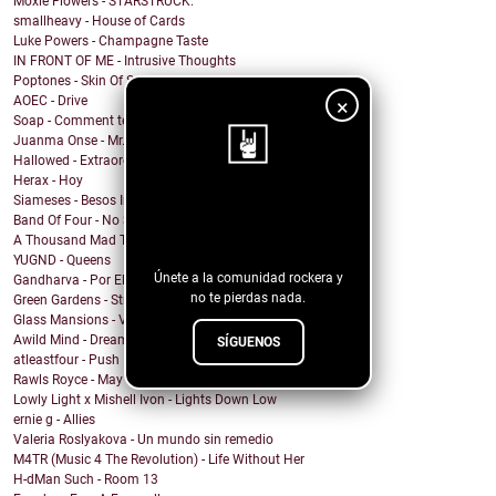
Moxie Flowers - STARSTRUCK.
smallheavy - House of Cards
Luke Powers - Champagne Taste
IN FRONT OF ME - Intrusive Thoughts
Poptones - Skin Of Sea
AOEC - Drive
×
Soap - Comment te dire adieu
Juanma Onse - Mr. Robot
Hallowed - Extraordinary Boy
Herax - Hoy
Siameses - Besos Inconexos
¡Sigue nuestro
Band Of Four - No Sound
blog!
A Thousand Mad Things - Girl
YUGND - Queens
Únete a la comunidad rockera y
Gandharva - Por El Rockanroll
no te pierdas nada.
Green Gardens - Stroom
Glass Mansions - VIOLET
Awild Mind - Dreamer
SÍGUENOS
atleastfour - Push
Rawls Royce - May Days
Lowly Light x Mishell Ivon - Lights Down Low
ernie g - Allies
Valeria Roslyakova - Un mundo sin remedio
M4TR (Music 4 The Revolution) - Life Without Her
H-dMan Such - Room 13