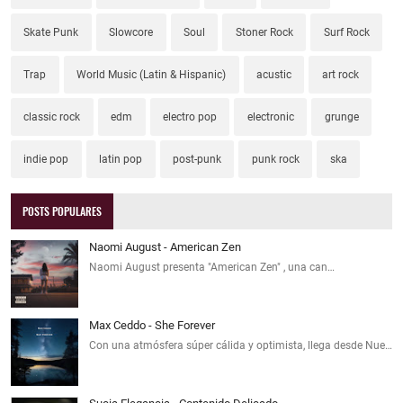
Skate Punk
Slowcore
Soul
Stoner Rock
Surf Rock
Trap
World Music (Latin & Hispanic)
acustic
art rock
classic rock
edm
electro pop
electronic
grunge
indie pop
latin pop
post-punk
punk rock
ska
POSTS POPULARES
Naomi August - American Zen
Naomi August presenta "American Zen" , una can…
Max Ceddo - She Forever
Con una atmósfera súper cálida y optimista, llega desde Nue…