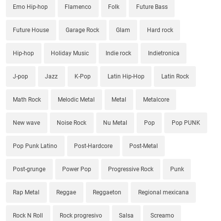
Emo Hip-hop
Flamenco
Folk
Future Bass
Future House
Garage Rock
Glam
Hard rock
Hip-hop
Holiday Music
Indie rock
Indietronica
J-pop
Jazz
K-Pop
Latin Hip-Hop
Latin Rock
Math Rock
Melodic Metal
Metal
Metalcore
New wave
Noise Rock
Nu Metal
Pop
Pop PUNK
Pop Punk Latino
Post-Hardcore
Post-Metal
Post-grunge
Power Pop
Progressive Rock
Punk
Rap Metal
Reggae
Reggaeton
Regional mexicana
Rock N Roll
Rock progresivo
Salsa
Screamo