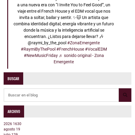
a una nueva era con “I Invite You to Feel Good”, un
viaje entre el French House y el EDM vocal que nos
invita a soltar, bailar y sentir. ✨🐱 Un artista que
combina identidad digital, energía vibrante y un futuro
donde la música y la inteligencia artificial se
encuentran. ¿Listxs para dejarse llevar? 🎶
@raymi_by_the_pool
#ZonaEmergente
#RaymiByThePool
#FrenchHouse
#VocalEDM
#NewMusicFriday
♬ sonido original - Zona
Emergente
BUSCAR
ARCHIVO
2026
1630
agosto
19
julio
129