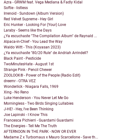
Azra - GRWM feat. Vega Mediana & Fadly Kidal
Softie - listless
Irrenoid - Sundown (Album Version)
Red Velvet Supreme - Hey Girl
Eric Hunker - Looking For (Your) Love
Laraby - Seems like the Days
¿Ya escuchaste "The Compilation Album" de Raynald ...
Alpaca-in-Chief - You Lead the Way
Waldo Witt - This (Koyasan 2023)
¿Ya escuchaste "80/20 Rule" de Andriah Arrindell?
Black Paint - Pesticide
TwoMinutesHate - August 1st
Strange Pink - Pencil Chewer
ZOOLOOK® - Power of the People (Radio Edit)
dreemr - OTRA VEZ
Wonderlick - Niagara Falls, 1969
Xing - No Reno
Luke Henderson - You Never Let Me Go
Morningless - Two Birds Singing Lullabies
J-HE! - Hey, I've Been Thinking
Joe Lapinski - I Know This
Francesca Pichierri - Guardami Guardami
The Energies - Tell Me The Truth
AFTERNOON IN THE PARK - NOW OR EVER
Madame Z x Turbomaus x Mauro Scarcellone - Save th...