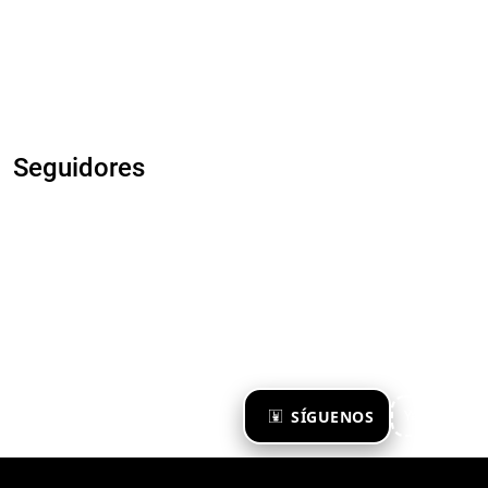
Seguidores
×
SÍGUENOS
Ya te sigo