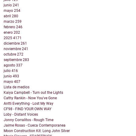
junio
241
mayo
254
abril
280
marzo
259
febrero
246
enero
202
2025
4171
diciembre
261
noviembre
241
octubre
272
septiembre
283
agosto
337
julio
416
junio
493
mayo
407
Lista de medios
Kaiya Campbell - Turn out the Lights
Cathy Rankin - Now You've Gone
Antti Everything - Lost My Way
CF98 - FIND YOUR OWN WAY
Loby - Distant Voices
Jonny Corralitos - Rough Time
Jaime Rosas - Cueca Contemporanea
Moon Construction Kit: Long John Silver