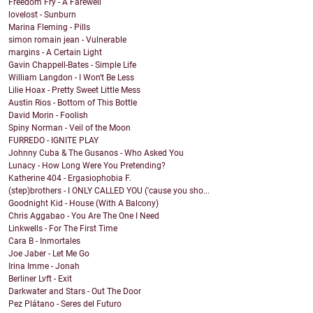
Freedom Fry - A Farewell
lovelost - Sunburn
Marina Fleming - Pills
simon romain jean - Vulnerable
margins - A Certain Light
Gavin Chappell-Bates - Simple Life
William Langdon - I Won't Be Less
Lilie Hoax - Pretty Sweet Little Mess
Austin Rios - Bottom of This Bottle
David Morin - Foolish
Spiny Norman - Veil of the Moon
FURREDO - IGNITE PLAY
Johnny Cuba & The Gusanos - Who Asked You
Lunacy - How Long Were You Pretending?
Katherine 404 - Ergasiophobia F.
(step)brothers - I ONLY CALLED YOU ('cause you sho...
Goodnight Kid - House (With A Balcony)
Chris Aggabao - You Are The One I Need
Linkwells - For The First Time
Cara B - Inmortales
Joe Jaber - Let Me Go
Irina Imme - Jonah
Berliner Lvft - Exit
Darkwater and Stars - Out The Door
Pez Plátano - Seres del Futuro