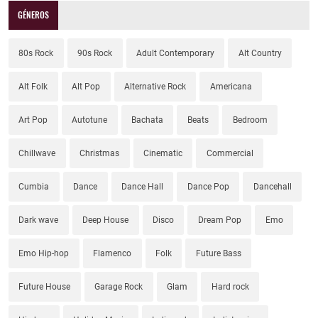
GÉNEROS
80s Rock
90s Rock
Adult Contemporary
Alt Country
Alt Folk
Alt Pop
Alternative Rock
Americana
Art Pop
Autotune
Bachata
Beats
Bedroom
Chillwave
Christmas
Cinematic
Commercial
Cumbia
Dance
Dance Hall
Dance Pop
Dancehall
Dark wave
Deep House
Disco
Dream Pop
Emo
Emo Hip-hop
Flamenco
Folk
Future Bass
Future House
Garage Rock
Glam
Hard rock