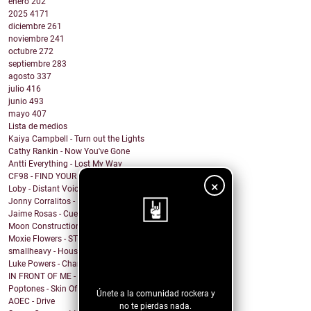
enero
202
2025
4171
diciembre
261
noviembre
241
octubre
272
septiembre
283
agosto
337
julio
416
junio
493
mayo
407
Lista de medios
Kaiya Campbell - Turn out the Lights
Cathy Rankin - Now You've Gone
Antti Everything - Lost My Way
CF98 - FIND YOUR OWN WAY
×
Loby - Distant Voices
Jonny Corralitos - Rough Time
Jaime Rosas - Cueca Contemporanea
Moon Construction Kit: Long John Silver
Moxie Flowers - STARSTRUCK.
¡Sigue nuestro
smallheavy - House of Cards
Luke Powers - Champagne Taste
blog!
IN FRONT OF ME - Intrusive Thoughts
Poptones - Skin Of Sea
Únete a la comunidad rockera y
AOEC - Drive
no te pierdas nada.