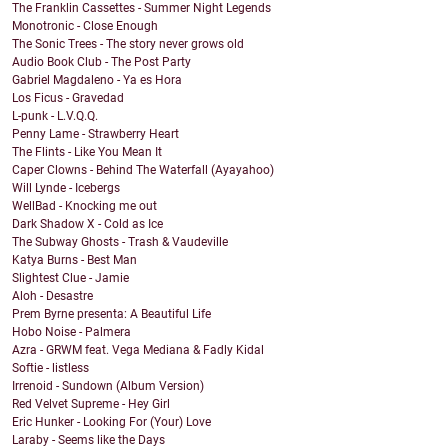
The Franklin Cassettes - Summer Night Legends
Monotronic - Close Enough
The Sonic Trees - The story never grows old
Audio Book Club - The Post Party
Gabriel Magdaleno - Ya es Hora
Los Ficus - Gravedad
L-punk - L.V.Q.Q.
Penny Lame - Strawberry Heart
The Flints - Like You Mean It
Caper Clowns - Behind The Waterfall (Ayayahoo)
Will Lynde - Icebergs
WellBad - Knocking me out
Dark Shadow X - Cold as Ice
The Subway Ghosts - Trash & Vaudeville
Katya Burns - Best Man
Slightest Clue - Jamie
Aloh - Desastre
Prem Byrne presenta: A Beautiful Life
Hobo Noise - Palmera
Azra - GRWM feat. Vega Mediana & Fadly Kidal
Softie - listless
Irrenoid - Sundown (Album Version)
Red Velvet Supreme - Hey Girl
Eric Hunker - Looking For (Your) Love
Laraby - Seems like the Days