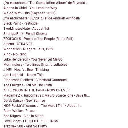
¿Ya escuchaste "The Compilation Album" de Raynald ...
Alpaca-in-Chief - You Lead the Way
Waldo Witt - This (Koyasan 2023)
¿Ya escuchaste "80/20 Rule" de Andriah Arrindell?
Black Paint - Pesticide
TwoMinutesHate - August 1st
Strange Pink - Pencil Chewer
ZOOLOOK® - Power of the People (Radio Edit)
dreemr - OTRA VEZ
Wonderlick - Niagara Falls, 1969
Xing - No Reno
Luke Henderson - You Never Let Me Go
Morningless - Two Birds Singing Lullabies
J-HE! - Hey, I've Been Thinking
Joe Lapinski - I Know This
Francesca Pichierri - Guardami Guardami
The Energies - Tell Me The Truth
AFTERNOON IN THE PARK - NOW OR EVER
Madame Z x Turbomaus x Mauro Scarcellone - Save th...
Derek Daisey - New Sunrise
HCG Rocktr“ä“xxmusic - The More I Think About It…
Brian Walker - Pillars
Zoë Kilgren - Girls In Skirts
Love Ghost - FUCKED UP FEELINGS
Trez Rek 500 - Ain't So Pretty