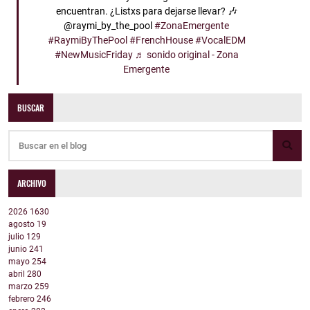
encuentran. ¿Listxs para dejarse llevar? 🎶
@raymi_by_the_pool
#ZonaEmergente
#RaymiByThePool
#FrenchHouse
#VocalEDM
#NewMusicFriday
♬ sonido original - Zona
Emergente
BUSCAR
ARCHIVO
2026
1630
agosto
19
julio
129
junio
241
mayo
254
abril
280
marzo
259
febrero
246