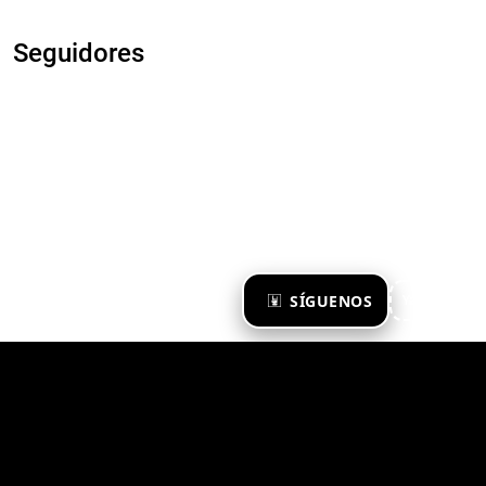
Seguidores
×
SÍGUENOS
Ya te sigo