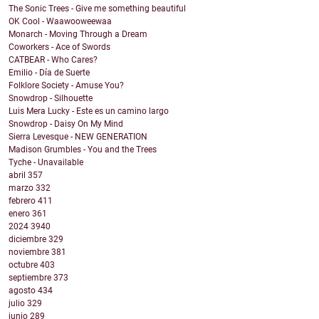
The Sonic Trees - Give me something beautiful
OK Cool - Waawooweewaa
Monarch - Moving Through a Dream
Coworkers - Ace of Swords
CATBEAR - Who Cares?
Emilio - Día de Suerte
Folklore Society - Amuse You?
Snowdrop - Silhouette
Luis Mera Lucky - Este es un camino largo
Snowdrop - Daisy On My Mind
Sierra Levesque - NEW GENERATION
Madison Grumbles - You and the Trees
Tyche - Unavailable
abril
357
marzo
332
febrero
411
enero
361
2024
3940
diciembre
329
noviembre
381
octubre
403
septiembre
373
agosto
434
julio
329
junio
289