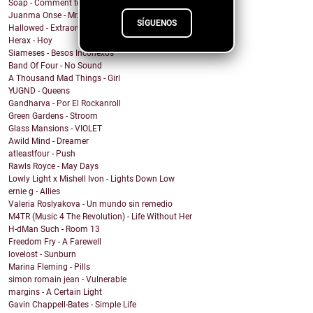
Soap - Comment te dire adieu
Juanma Onse - Mr. Robot
SÍGUENOS
Hallowed - Extraordinary Boy
Herax - Hoy
Siameses - Besos Inconexos
Band Of Four - No Sound
A Thousand Mad Things - Girl
YUGND - Queens
Gandharva - Por El Rockanroll
Green Gardens - Stroom
Glass Mansions - VIOLET
Awild Mind - Dreamer
atleastfour - Push
Rawls Royce - May Days
Lowly Light x Mishell Ivon - Lights Down Low
ernie g - Allies
Valeria Roslyakova - Un mundo sin remedio
M4TR (Music 4 The Revolution) - Life Without Her
H-dMan Such - Room 13
Freedom Fry - A Farewell
lovelost - Sunburn
Marina Fleming - Pills
simon romain jean - Vulnerable
margins - A Certain Light
Gavin Chappell-Bates - Simple Life