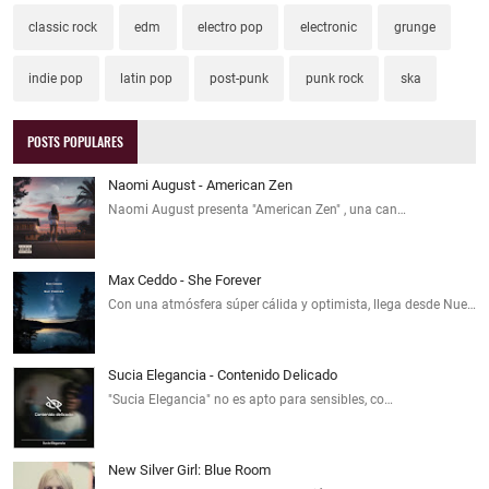
classic rock
edm
electro pop
electronic
grunge
indie pop
latin pop
post-punk
punk rock
ska
POSTS POPULARES
Naomi August - American Zen
Naomi August presenta "American Zen" , una can…
Max Ceddo - She Forever
Con una atmósfera súper cálida y optimista, llega desde Nue…
Sucia Elegancia - Contenido Delicado
"Sucia Elegancia" no es apto para sensibles, co…
New Silver Girl: Blue Room