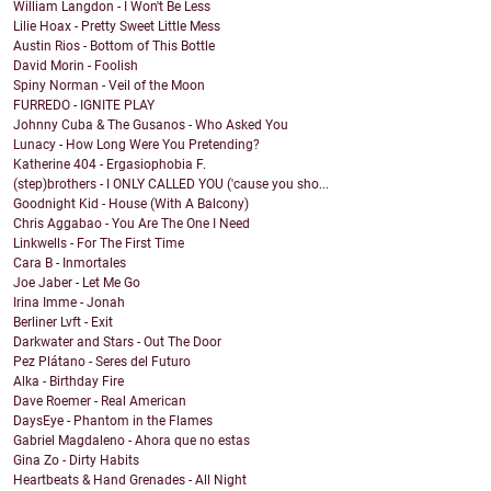
William Langdon - I Won't Be Less
Lilie Hoax - Pretty Sweet Little Mess
Austin Rios - Bottom of This Bottle
David Morin - Foolish
Spiny Norman - Veil of the Moon
FURREDO - IGNITE PLAY
Johnny Cuba & The Gusanos - Who Asked You
Lunacy - How Long Were You Pretending?
Katherine 404 - Ergasiophobia F.
(step)brothers - I ONLY CALLED YOU ('cause you sho...
Goodnight Kid - House (With A Balcony)
Chris Aggabao - You Are The One I Need
Linkwells - For The First Time
Cara B - Inmortales
Joe Jaber - Let Me Go
Irina Imme - Jonah
Berliner Lvft - Exit
Darkwater and Stars - Out The Door
Pez Plátano - Seres del Futuro
Alka - Birthday Fire
Dave Roemer - Real American
DaysEye - Phantom in the Flames
Gabriel Magdaleno - Ahora que no estas
Gina Zo - Dirty Habits
Heartbeats & Hand Grenades - All Night