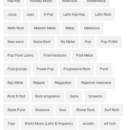
Hip-hop
Holiday Music
Indie rock
Indietronica
J-pop
Jazz
K-Pop
Latin Hip-Hop
Latin Rock
Math Rock
Melodic Metal
Metal
Metalcore
New wave
Noise Rock
Nu Metal
Pop
Pop PUNK
Pop Punk Latino
Post-Hardcore
Post-Metal
Post-grunge
Power Pop
Progressive Rock
Punk
Rap Metal
Reggae
Reggaeton
Regional mexicana
Rock N Roll
Rock progresivo
Salsa
Screamo
Skate Punk
Slowcore
Soul
Stoner Rock
Surf Rock
Trap
World Music (Latin & Hispanic)
acustic
art rock