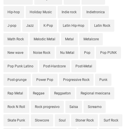
Hip-hop
Holiday Music
Indie rock
Indietronica
J-pop
Jazz
K-Pop
Latin Hip-Hop
Latin Rock
Math Rock
Melodic Metal
Metal
Metalcore
New wave
Noise Rock
Nu Metal
Pop
Pop PUNK
Pop Punk Latino
Post-Hardcore
Post-Metal
Post-grunge
Power Pop
Progressive Rock
Punk
Rap Metal
Reggae
Reggaeton
Regional mexicana
Rock N Roll
Rock progresivo
Salsa
Screamo
Skate Punk
Slowcore
Soul
Stoner Rock
Surf Rock