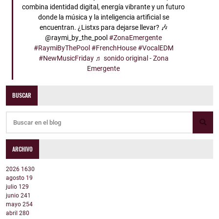
combina identidad digital, energía vibrante y un futuro
donde la música y la inteligencia artificial se
encuentran. ¿Listxs para dejarse llevar? 🎶
@raymi_by_the_pool
#ZonaEmergente
#RaymiByThePool
#FrenchHouse
#VocalEDM
#NewMusicFriday
♬ sonido original - Zona
Emergente
BUSCAR
ARCHIVO
2026
1630
agosto
19
julio
129
junio
241
mayo
254
abril
280