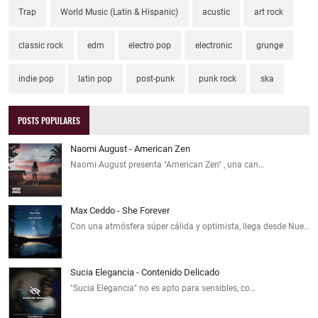
Trap
World Music (Latin & Hispanic)
acustic
art rock
classic rock
edm
electro pop
electronic
grunge
indie pop
latin pop
post-punk
punk rock
ska
POSTS POPULARES
Naomi August - American Zen
Naomi August presenta "American Zen" , una can…
Max Ceddo - She Forever
Con una atmósfera súper cálida y optimista, llega desde Nue…
Sucia Elegancia - Contenido Delicado
"Sucia Elegancia" no es apto para sensibles, co…