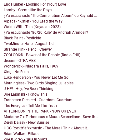
Eric Hunker - Looking For (Your) Love
Laraby - Seems like the Days
¿Ya escuchaste "The Compilation Album" de Raynald ...
Alpaca-in-Chief - You Lead the Way
Waldo Witt - This (Koyasan 2023)
¿Ya escuchaste "80/20 Rule" de Andriah Arrindell?
Black Paint - Pesticide
TwoMinutesHate - August 1st
Strange Pink - Pencil Chewer
ZOOLOOK® - Power of the People (Radio Edit)
dreemr - OTRA VEZ
Wonderlick - Niagara Falls, 1969
Xing - No Reno
Luke Henderson - You Never Let Me Go
Morningless - Two Birds Singing Lullabies
J-HE! - Hey, I've Been Thinking
Joe Lapinski - I Know This
Francesca Pichierri - Guardami Guardami
The Energies - Tell Me The Truth
AFTERNOON IN THE PARK - NOW OR EVER
Madame Z x Turbomaus x Mauro Scarcellone - Save th...
Derek Daisey - New Sunrise
HCG Rocktr“ä“xxmusic - The More I Think About It…
Brian Walker - Pillars
Zoë Kilgren - Girls In Skirts