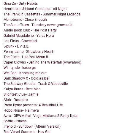
Gina Zo - Dirty Habits
Heartbeats & Hand Grenades - All Night
The Franklin Cassettes - Summer Night Legends
Monotronic - Close Enough
The Sonic Trees - The story never grows old
Audio Book Club - The Post Party
Gabriel Magdaleno - Ya es Hora
Los Ficus - Gravedad
L-punk - L.V.Q.Q.
Penny Lame - Strawberry Heart
The Flints - Like You Mean It
Caper Clowns - Behind The Waterfall (Ayayahoo)
Will Lynde - Icebergs
WellBad - Knocking me out
Dark Shadow X - Cold as Ice
The Subway Ghosts - Trash & Vaudeville
Katya Burns - Best Man
Slightest Clue - Jamie
Aloh - Desastre
Prem Byrne presenta: A Beautiful Life
Hobo Noise - Palmera
Azra - GRWM feat. Vega Mediana & Fadly Kidal
Softie - listless
Irrenoid - Sundown (Album Version)
Red Velvet Supreme - Hey Girl