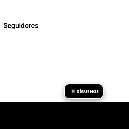
Seguidores
×
SÍGUENOS
Ya te sigo