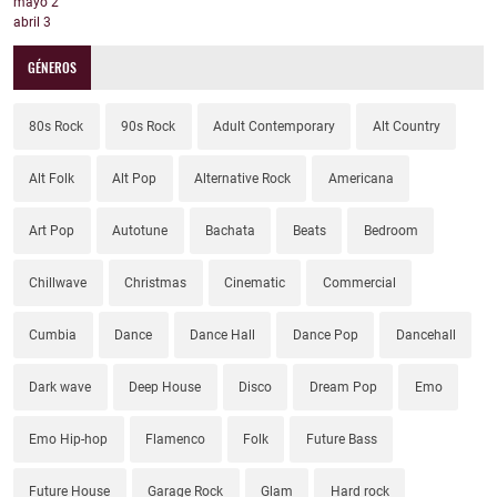
mayo
2
abril
3
GÉNEROS
80s Rock
90s Rock
Adult Contemporary
Alt Country
Alt Folk
Alt Pop
Alternative Rock
Americana
Art Pop
Autotune
Bachata
Beats
Bedroom
Chillwave
Christmas
Cinematic
Commercial
Cumbia
Dance
Dance Hall
Dance Pop
Dancehall
Dark wave
Deep House
Disco
Dream Pop
Emo
Emo Hip-hop
Flamenco
Folk
Future Bass
Future House
Garage Rock
Glam
Hard rock