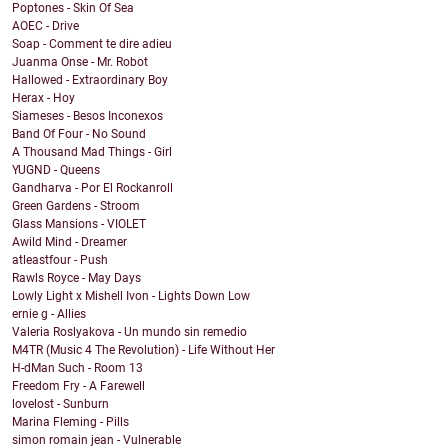
Poptones - Skin Of Sea
AOEC - Drive
Soap - Comment te dire adieu
Juanma Onse - Mr. Robot
Hallowed - Extraordinary Boy
Herax - Hoy
Siameses - Besos Inconexos
Band Of Four - No Sound
A Thousand Mad Things - Girl
YUGND - Queens
Gandharva - Por El Rockanroll
Green Gardens - Stroom
Glass Mansions - VIOLET
Awild Mind - Dreamer
atleastfour - Push
Rawls Royce - May Days
Lowly Light x Mishell Ivon - Lights Down Low
ernie g - Allies
Valeria Roslyakova - Un mundo sin remedio
M4TR (Music 4 The Revolution) - Life Without Her
H-dMan Such - Room 13
Freedom Fry - A Farewell
lovelost - Sunburn
Marina Fleming - Pills
simon romain jean - Vulnerable