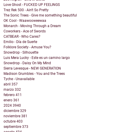
Love Ghost - FUCKED UP FEELINGS
Trez Rek 500 - Ain't So Pretty
The Sonic Trees - Give me something beautiful
OK Cool - Waawooweewaa
Monarch - Moving Through a Dream
Coworkers - Ace of Swords
CATBEAR - Who Cares?
Emilio - Día de Suerte
Folklore Society - Amuse You?
Snowdrop - Silhouette
Luis Mera Lucky - Este es un camino largo
Snowdrop - Daisy On My Mind
Sierra Levesque - NEW GENERATION
Madison Grumbles - You and the Trees
Tyche - Unavailable
abril
357
marzo
332
febrero
411
enero
361
2024
3940
diciembre
329
noviembre
381
octubre
403
septiembre
373