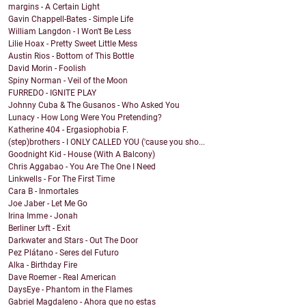
margins - A Certain Light
Gavin Chappell-Bates - Simple Life
William Langdon - I Won't Be Less
Lilie Hoax - Pretty Sweet Little Mess
Austin Rios - Bottom of This Bottle
David Morin - Foolish
Spiny Norman - Veil of the Moon
FURREDO - IGNITE PLAY
Johnny Cuba & The Gusanos - Who Asked You
Lunacy - How Long Were You Pretending?
Katherine 404 - Ergasiophobia F.
(step)brothers - I ONLY CALLED YOU ('cause you sho...
Goodnight Kid - House (With A Balcony)
Chris Aggabao - You Are The One I Need
Linkwells - For The First Time
Cara B - Inmortales
Joe Jaber - Let Me Go
Irina Imme - Jonah
Berliner Lvft - Exit
Darkwater and Stars - Out The Door
Pez Plátano - Seres del Futuro
Alka - Birthday Fire
Dave Roemer - Real American
DaysEye - Phantom in the Flames
Gabriel Magdaleno - Ahora que no estas