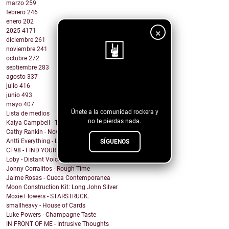
marzo
259
febrero
246
enero
202
×
2025
4171
diciembre
261
noviembre
241
octubre
272
septiembre
283
agosto
337
¡Sigue nuestro
julio
416
blog!
junio
493
mayo
407
Únete a la comunidad rockera y
Lista de medios
no te pierdas nada.
Kaiya Campbell - Turn out the Lights
Cathy Rankin - Now You've Gone
Antti Everything - Lost My Way
SÍGUENOS
CF98 - FIND YOUR OWN WAY
Loby - Distant Voices
Jonny Corralitos - Rough Time
Jaime Rosas - Cueca Contemporanea
Moon Construction Kit: Long John Silver
Moxie Flowers - STARSTRUCK.
smallheavy - House of Cards
Luke Powers - Champagne Taste
IN FRONT OF ME - Intrusive Thoughts