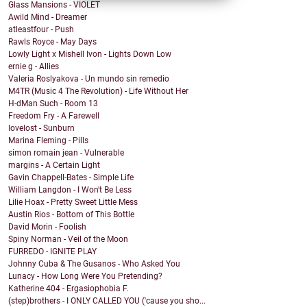
Glass Mansions - VIOLET
Awild Mind - Dreamer
atleastfour - Push
Rawls Royce - May Days
Lowly Light x Mishell Ivon - Lights Down Low
ernie g - Allies
Valeria Roslyakova - Un mundo sin remedio
M4TR (Music 4 The Revolution) - Life Without Her
H-dMan Such - Room 13
Freedom Fry - A Farewell
lovelost - Sunburn
Marina Fleming - Pills
simon romain jean - Vulnerable
margins - A Certain Light
Gavin Chappell-Bates - Simple Life
William Langdon - I Won't Be Less
Lilie Hoax - Pretty Sweet Little Mess
Austin Rios - Bottom of This Bottle
David Morin - Foolish
Spiny Norman - Veil of the Moon
FURREDO - IGNITE PLAY
Johnny Cuba & The Gusanos - Who Asked You
Lunacy - How Long Were You Pretending?
Katherine 404 - Ergasiophobia F.
(step)brothers - I ONLY CALLED YOU ('cause you sho...