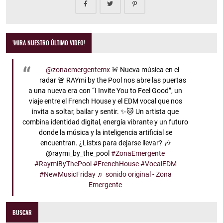
!MIRA NUESTRO ÚLTIMO VIDEO!
@zonaemergentemx
🚨 Nueva música en el
radar 🚨 RAYmi by the Pool nos abre las puertas
a una nueva era con “I Invite You to Feel Good”, un
viaje entre el French House y el EDM vocal que nos
invita a soltar, bailar y sentir. ✨🐱 Un artista que
combina identidad digital, energía vibrante y un futuro
donde la música y la inteligencia artificial se
encuentran. ¿Listxs para dejarse llevar? 🎶
@raymi_by_the_pool
#ZonaEmergente
#RaymiByThePool
#FrenchHouse
#VocalEDM
#NewMusicFriday
♬ sonido original - Zona
Emergente
BUSCAR