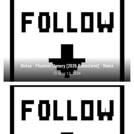
Hietan - Phantom Memory [2026 Remastered] - Remix
May 13, 2026