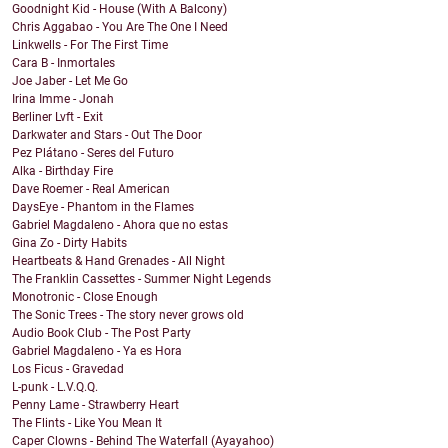
Goodnight Kid - House (With A Balcony)
Chris Aggabao - You Are The One I Need
Linkwells - For The First Time
Cara B - Inmortales
Joe Jaber - Let Me Go
Irina Imme - Jonah
Berliner Lvft - Exit
Darkwater and Stars - Out The Door
Pez Plátano - Seres del Futuro
Alka - Birthday Fire
Dave Roemer - Real American
DaysEye - Phantom in the Flames
Gabriel Magdaleno - Ahora que no estas
Gina Zo - Dirty Habits
Heartbeats & Hand Grenades - All Night
The Franklin Cassettes - Summer Night Legends
Monotronic - Close Enough
The Sonic Trees - The story never grows old
Audio Book Club - The Post Party
Gabriel Magdaleno - Ya es Hora
Los Ficus - Gravedad
L-punk - L.V.Q.Q.
Penny Lame - Strawberry Heart
The Flints - Like You Mean It
Caper Clowns - Behind The Waterfall (Ayayahoo)