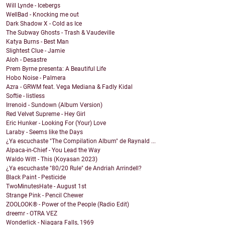
Will Lynde - Icebergs
WellBad - Knocking me out
Dark Shadow X - Cold as Ice
The Subway Ghosts - Trash & Vaudeville
Katya Burns - Best Man
Slightest Clue - Jamie
Aloh - Desastre
Prem Byrne presenta: A Beautiful Life
Hobo Noise - Palmera
Azra - GRWM feat. Vega Mediana & Fadly Kidal
Softie - listless
Irrenoid - Sundown (Album Version)
Red Velvet Supreme - Hey Girl
Eric Hunker - Looking For (Your) Love
Laraby - Seems like the Days
¿Ya escuchaste "The Compilation Album" de Raynald ...
Alpaca-in-Chief - You Lead the Way
Waldo Witt - This (Koyasan 2023)
¿Ya escuchaste "80/20 Rule" de Andriah Arrindell?
Black Paint - Pesticide
TwoMinutesHate - August 1st
Strange Pink - Pencil Chewer
ZOOLOOK® - Power of the People (Radio Edit)
dreemr - OTRA VEZ
Wonderlick - Niagara Falls, 1969