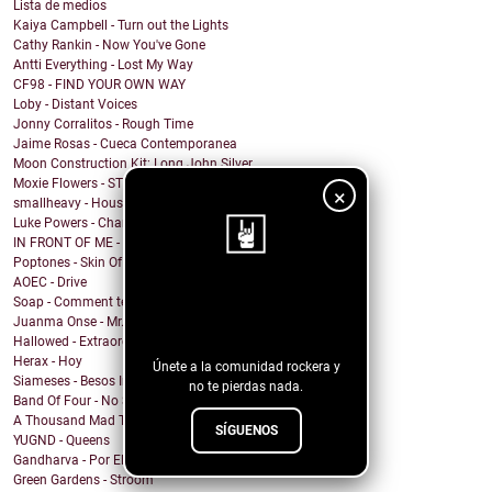
Lista de medios
Kaiya Campbell - Turn out the Lights
Cathy Rankin - Now You've Gone
Antti Everything - Lost My Way
CF98 - FIND YOUR OWN WAY
Loby - Distant Voices
Jonny Corralitos - Rough Time
Jaime Rosas - Cueca Contemporanea
Moon Construction Kit: Long John Silver
Moxie Flowers - STARSTRUCK.
×
smallheavy - House of Cards
Luke Powers - Champagne Taste
IN FRONT OF ME - Intrusive Thoughts
Poptones - Skin Of Sea
AOEC - Drive
¡Sigue nuestro
Soap - Comment te dire adieu
Juanma Onse - Mr. Robot
blog!
Hallowed - Extraordinary Boy
Herax - Hoy
Únete a la comunidad rockera y
Siameses - Besos Inconexos
no te pierdas nada.
Band Of Four - No Sound
A Thousand Mad Things - Girl
SÍGUENOS
YUGND - Queens
Gandharva - Por El Rockanroll
Green Gardens - Stroom