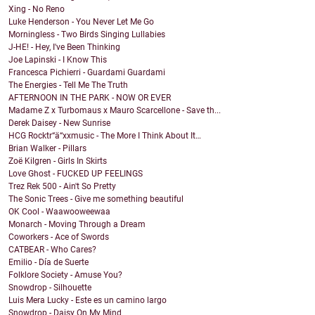
Xing - No Reno
Luke Henderson - You Never Let Me Go
Morningless - Two Birds Singing Lullabies
J-HE! - Hey, I've Been Thinking
Joe Lapinski - I Know This
Francesca Pichierri - Guardami Guardami
The Energies - Tell Me The Truth
AFTERNOON IN THE PARK - NOW OR EVER
Madame Z x Turbomaus x Mauro Scarcellone - Save th...
Derek Daisey - New Sunrise
HCG Rocktr“ä“xxmusic - The More I Think About It…
Brian Walker - Pillars
Zoë Kilgren - Girls In Skirts
Love Ghost - FUCKED UP FEELINGS
Trez Rek 500 - Ain't So Pretty
The Sonic Trees - Give me something beautiful
OK Cool - Waawooweewaa
Monarch - Moving Through a Dream
Coworkers - Ace of Swords
CATBEAR - Who Cares?
Emilio - Día de Suerte
Folklore Society - Amuse You?
Snowdrop - Silhouette
Luis Mera Lucky - Este es un camino largo
Snowdrop - Daisy On My Mind