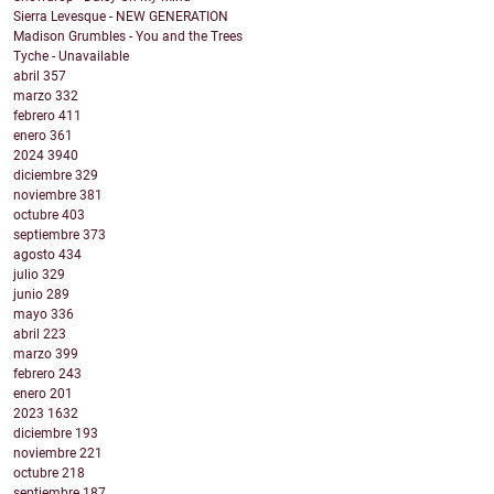
Sierra Levesque - NEW GENERATION
Madison Grumbles - You and the Trees
Tyche - Unavailable
abril
357
marzo
332
febrero
411
enero
361
2024
3940
diciembre
329
noviembre
381
octubre
403
septiembre
373
agosto
434
julio
329
junio
289
mayo
336
abril
223
marzo
399
febrero
243
enero
201
2023
1632
diciembre
193
noviembre
221
octubre
218
septiembre
187