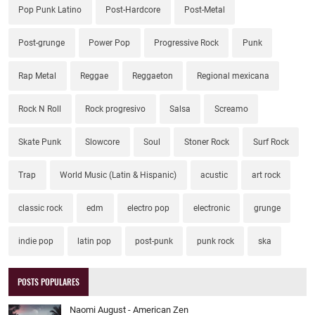
Pop Punk Latino
Post-Hardcore
Post-Metal
Post-grunge
Power Pop
Progressive Rock
Punk
Rap Metal
Reggae
Reggaeton
Regional mexicana
Rock N Roll
Rock progresivo
Salsa
Screamo
Skate Punk
Slowcore
Soul
Stoner Rock
Surf Rock
Trap
World Music (Latin & Hispanic)
acustic
art rock
classic rock
edm
electro pop
electronic
grunge
indie pop
latin pop
post-punk
punk rock
ska
POSTS POPULARES
Naomi August - American Zen