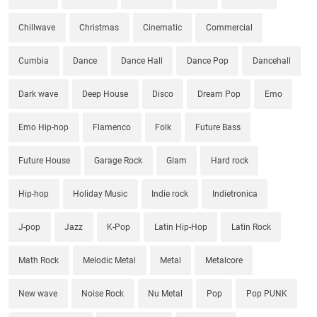
Chillwave
Christmas
Cinematic
Commercial
Cumbia
Dance
Dance Hall
Dance Pop
Dancehall
Dark wave
Deep House
Disco
Dream Pop
Emo
Emo Hip-hop
Flamenco
Folk
Future Bass
Future House
Garage Rock
Glam
Hard rock
Hip-hop
Holiday Music
Indie rock
Indietronica
J-pop
Jazz
K-Pop
Latin Hip-Hop
Latin Rock
Math Rock
Melodic Metal
Metal
Metalcore
New wave
Noise Rock
Nu Metal
Pop
Pop PUNK