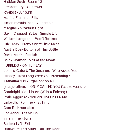
H-dMan Such - Room 13
Freedom Fry - A Farewell
lovelost - Sunburn
Marina Fleming - Pills
simon romain jean - Vulnerable
margins - A Certain Light
Gavin Chappell-Bates - Simple Life
William Langdon - I Won't Be Less
Lilie Hoax - Pretty Sweet Little Mess
Austin Rios - Bottom of This Bottle
David Morin - Foolish
Spiny Norman - Veil of the Moon
FURREDO - IGNITE PLAY
Johnny Cuba & The Gusanos - Who Asked You
Lunacy - How Long Were You Pretending?
Katherine 404 - Ergasiophobia F.
(step)brothers - I ONLY CALLED YOU ('cause you sho...
Goodnight Kid - House (With A Balcony)
Chris Aggabao - You Are The One I Need
Linkwells - For The First Time
Cara B - Inmortales
Joe Jaber - Let Me Go
Irina Imme - Jonah
Berliner Lvft - Exit
Darkwater and Stars - Out The Door