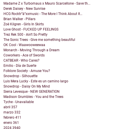
Madame Z x Turbomaus x Mauro Scarcellone - Save th...
Derek Daisey - New Sunrise
HCG Rocktr“ä“xxmusic - The More I Think About It…
Brian Walker - Pillars
Zoë Kilgren - Girls In Skirts
Love Ghost - FUCKED UP FEELINGS
Trez Rek 500 - Ain't So Pretty
The Sonic Trees - Give me something beautiful
OK Cool - Waawooweewaa
Monarch - Moving Through a Dream
Coworkers - Ace of Swords
CATBEAR - Who Cares?
Emilio - Día de Suerte
Folklore Society - Amuse You?
Snowdrop - Silhouette
Luis Mera Lucky - Este es un camino largo
Snowdrop - Daisy On My Mind
Sierra Levesque - NEW GENERATION
Madison Grumbles - You and the Trees
Tyche - Unavailable
abril
357
marzo
332
febrero
411
enero
361
2024
3940