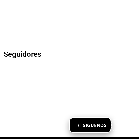
Seguidores
×
SÍGUENOS
Ya te sigo