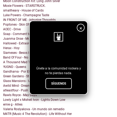
Moon Construction Kit: Long John Silver
Moxie Flowers - STARSTRUCK.
smallheavy - House of Cards
Luke Powers - Champagne Taste
IN FRONT OF ME - Intrusive Thoughts
Poptones - Skin Of Sea
×
AOEC - Drive
Soap - Comment te dire adieu
Juanma Onse - Mr. Robot
Hallowed - Extraordinary Boy
Herax - Hoy
¡Sigue nuestro
Siameses - Besos Inconexos
Band Of Four - No Sound
blog!
A Thousand Mad Things - Girl
YUGND - Queens
Únete a la comunidad rockera y
Gandharva - Por El Rockanroll
no te pierdas nada.
Green Gardens - Stroom
Glass Mansions - VIOLET
SÍGUENOS
Awild Mind - Dreamer
atleastfour - Push
Rawls Royce - May Days
Lowly Light x Mishell Ivon - Lights Down Low
ernie g - Allies
Valeria Roslyakova - Un mundo sin remedio
M4TR (Music 4 The Revolution) - Life Without Her