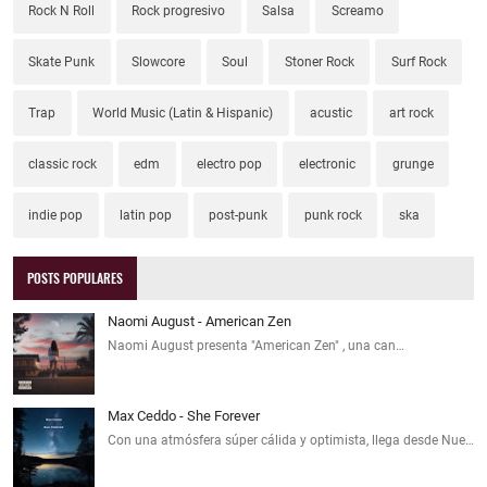
Rock N Roll
Rock progresivo
Salsa
Screamo
Skate Punk
Slowcore
Soul
Stoner Rock
Surf Rock
Trap
World Music (Latin & Hispanic)
acustic
art rock
classic rock
edm
electro pop
electronic
grunge
indie pop
latin pop
post-punk
punk rock
ska
POSTS POPULARES
Naomi August - American Zen
Naomi August presenta "American Zen" , una can…
Max Ceddo - She Forever
Con una atmósfera súper cálida y optimista, llega desde Nue…