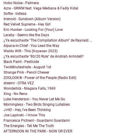
Hobo Noise - Palmera
Azra - GRWM feat. Vega Mediana & Fadly Kidal
Softie - listless
Irrenoid - Sundown (Album Version)
Red Velvet Supreme - Hey Girl
Eric Hunker - Looking For (Your) Love
Laraby - Seems like the Days
¿Ya escuchaste "The Compilation Album" de Raynald ...
Alpaca-in-Chief - You Lead the Way
Waldo Witt - This (Koyasan 2023)
¿Ya escuchaste "80/20 Rule" de Andriah Arrindell?
Black Paint - Pesticide
TwoMinutesHate - August 1st
Strange Pink - Pencil Chewer
ZOOLOOK® - Power of the People (Radio Edit)
dreemr - OTRA VEZ
Wonderlick - Niagara Falls, 1969
Xing - No Reno
Luke Henderson - You Never Let Me Go
Morningless - Two Birds Singing Lullabies
J-HE! - Hey, I've Been Thinking
Joe Lapinski - I Know This
Francesca Pichierri - Guardami Guardami
The Energies - Tell Me The Truth
AFTERNOON IN THE PARK - NOW OR EVER