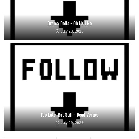
Drama Dolls - Oh Hell No
July 29, 2026
Too Late, But Still - Dead Venues
July 29, 2026