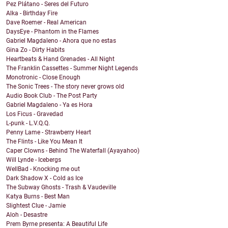
Pez Plátano - Seres del Futuro
Alka - Birthday Fire
Dave Roemer - Real American
DaysEye - Phantom in the Flames
Gabriel Magdaleno - Ahora que no estas
Gina Zo - Dirty Habits
Heartbeats & Hand Grenades - All Night
The Franklin Cassettes - Summer Night Legends
Monotronic - Close Enough
The Sonic Trees - The story never grows old
Audio Book Club - The Post Party
Gabriel Magdaleno - Ya es Hora
Los Ficus - Gravedad
L-punk - L.V.Q.Q.
Penny Lame - Strawberry Heart
The Flints - Like You Mean It
Caper Clowns - Behind The Waterfall (Ayayahoo)
Will Lynde - Icebergs
WellBad - Knocking me out
Dark Shadow X - Cold as Ice
The Subway Ghosts - Trash & Vaudeville
Katya Burns - Best Man
Slightest Clue - Jamie
Aloh - Desastre
Prem Byrne presenta: A Beautiful Life