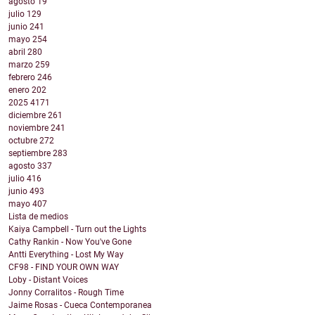
agosto
19
julio
129
junio
241
mayo
254
abril
280
marzo
259
febrero
246
enero
202
2025
4171
diciembre
261
noviembre
241
octubre
272
septiembre
283
agosto
337
julio
416
junio
493
mayo
407
Lista de medios
Kaiya Campbell - Turn out the Lights
Cathy Rankin - Now You've Gone
Antti Everything - Lost My Way
CF98 - FIND YOUR OWN WAY
Loby - Distant Voices
Jonny Corralitos - Rough Time
Jaime Rosas - Cueca Contemporanea