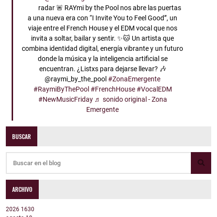
radar 🚨 RAYmi by the Pool nos abre las puertas
a una nueva era con “I Invite You to Feel Good”, un
viaje entre el French House y el EDM vocal que nos
invita a soltar, bailar y sentir. ✨🐱 Un artista que
combina identidad digital, energía vibrante y un futuro
donde la música y la inteligencia artificial se
encuentran. ¿Listxs para dejarse llevar? 🎶
@raymi_by_the_pool
#ZonaEmergente
#RaymiByThePool
#FrenchHouse
#VocalEDM
#NewMusicFriday
♬ sonido original - Zona
Emergente
BUSCAR
ARCHIVO
2026
1630