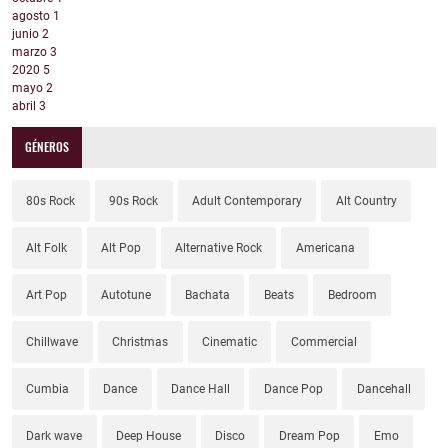
agosto
1
junio
2
marzo
3
2020
5
mayo
2
abril
3
GÉNEROS
80s Rock
90s Rock
Adult Contemporary
Alt Country
Alt Folk
Alt Pop
Alternative Rock
Americana
Art Pop
Autotune
Bachata
Beats
Bedroom
Chillwave
Christmas
Cinematic
Commercial
Cumbia
Dance
Dance Hall
Dance Pop
Dancehall
Dark wave
Deep House
Disco
Dream Pop
Emo