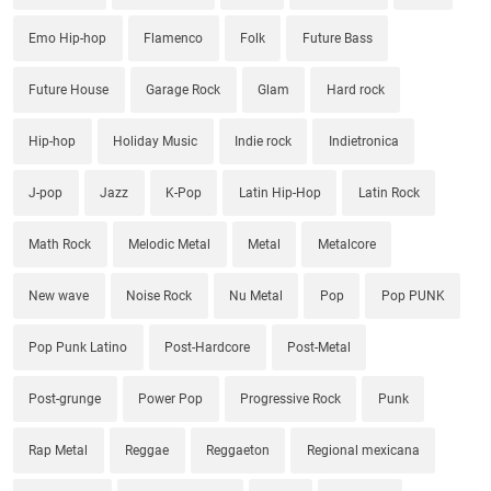
Emo Hip-hop
Flamenco
Folk
Future Bass
Future House
Garage Rock
Glam
Hard rock
Hip-hop
Holiday Music
Indie rock
Indietronica
J-pop
Jazz
K-Pop
Latin Hip-Hop
Latin Rock
Math Rock
Melodic Metal
Metal
Metalcore
New wave
Noise Rock
Nu Metal
Pop
Pop PUNK
Pop Punk Latino
Post-Hardcore
Post-Metal
Post-grunge
Power Pop
Progressive Rock
Punk
Rap Metal
Reggae
Reggaeton
Regional mexicana