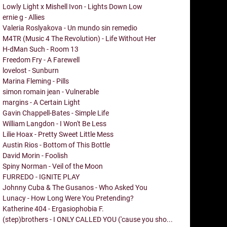
Lowly Light x Mishell Ivon - Lights Down Low
ernie g - Allies
Valeria Roslyakova - Un mundo sin remedio
M4TR (Music 4 The Revolution) - Life Without Her
H-dMan Such - Room 13
Freedom Fry - A Farewell
lovelost - Sunburn
Marina Fleming - Pills
simon romain jean - Vulnerable
margins - A Certain Light
Gavin Chappell-Bates - Simple Life
William Langdon - I Won't Be Less
Lilie Hoax - Pretty Sweet Little Mess
Austin Rios - Bottom of This Bottle
David Morin - Foolish
Spiny Norman - Veil of the Moon
FURREDO - IGNITE PLAY
Johnny Cuba & The Gusanos - Who Asked You
Lunacy - How Long Were You Pretending?
Katherine 404 - Ergasiophobia F.
(step)brothers - I ONLY CALLED YOU ('cause you sho...