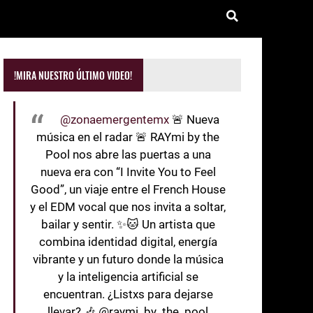
!MIRA NUESTRO ÚLTIMO VIDEO!
@zonaemergentemx
🚨 Nueva
música en el radar 🚨 RAYmi by the
Pool nos abre las puertas a una
nueva era con “I Invite You to Feel
Good”, un viaje entre el French House
y el EDM vocal que nos invita a soltar,
bailar y sentir. ✨🐱 Un artista que
combina identidad digital, energía
vibrante y un futuro donde la música
y la inteligencia artificial se
encuentran. ¿Listxs para dejarse
llevar? 🎶 @raymi_by_the_pool