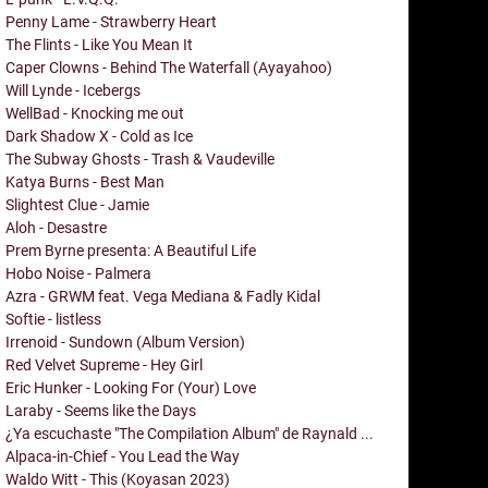
Penny Lame - Strawberry Heart
The Flints - Like You Mean It
Caper Clowns - Behind The Waterfall (Ayayahoo)
Will Lynde - Icebergs
WellBad - Knocking me out
Dark Shadow X - Cold as Ice
The Subway Ghosts - Trash & Vaudeville
Katya Burns - Best Man
Slightest Clue - Jamie
Aloh - Desastre
Prem Byrne presenta: A Beautiful Life
Hobo Noise - Palmera
Azra - GRWM feat. Vega Mediana & Fadly Kidal
Softie - listless
Irrenoid - Sundown (Album Version)
Red Velvet Supreme - Hey Girl
Eric Hunker - Looking For (Your) Love
Laraby - Seems like the Days
¿Ya escuchaste "The Compilation Album" de Raynald ...
Alpaca-in-Chief - You Lead the Way
Waldo Witt - This (Koyasan 2023)