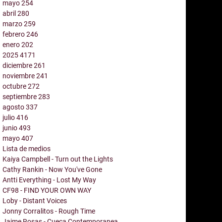
mayo
254
abril
280
marzo
259
febrero
246
enero
202
2025
4171
diciembre
261
noviembre
241
octubre
272
septiembre
283
agosto
337
julio
416
junio
493
mayo
407
Lista de medios
Kaiya Campbell - Turn out the Lights
Cathy Rankin - Now You've Gone
Antti Everything - Lost My Way
CF98 - FIND YOUR OWN WAY
Loby - Distant Voices
Jonny Corralitos - Rough Time
Jaime Rosas - Cueca Contemporanea