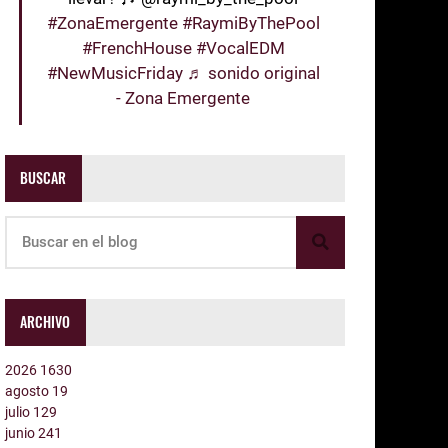
#ZonaEmergente
#RaymiByThePool
#FrenchHouse
#VocalEDM
#NewMusicFriday
♬ sonido original
- Zona Emergente
BUSCAR
ARCHIVO
2026
1630
agosto
19
julio
129
junio
241