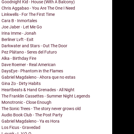
Goodnight Kid - House (With A Balcony)
Chris Aggabao - You Are The One I Need
Linkwells - For The First Time
Cara B - Inmortales
Joe Jaber - Let Me Go
Irina Imme - Jonah
Berliner Lvft - Exit
Darkwater and Stars - Out The Door
Pez Plátano - Seres del Futuro
Alka - Birthday Fire
Dave Roemer - Real American
DaysEye - Phantom in the Flames
Gabriel Magdaleno - Ahora que no estas
Gina Zo - Dirty Habits
Heartbeats & Hand Grenades - All Night
The Franklin Cassettes - Summer Night Legends
Monotronic - Close Enough
The Sonic Trees - The story never grows old
Audio Book Club - The Post Party
Gabriel Magdaleno - Ya es Hora
Los Ficus - Gravedad
L-punk - L.V.Q.Q.