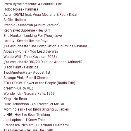
Prem Byrne presenta: A Beautiful Life
Hobo Noise - Palmera
Azra - GRWM feat. Vega Mediana & Fadly Kidal
Softie - listless
Irrenoid - Sundown (Album Version)
Red Velvet Supreme - Hey Girl
Eric Hunker - Looking For (Your) Love
Laraby - Seems like the Days
¿Ya escuchaste "The Compilation Album" de Raynald ...
Alpaca-in-Chief - You Lead the Way
Waldo Witt - This (Koyasan 2023)
¿Ya escuchaste "80/20 Rule" de Andriah Arrindell?
Black Paint - Pesticide
TwoMinutesHate - August 1st
Strange Pink - Pencil Chewer
ZOOLOOK® - Power of the People (Radio Edit)
dreemr - OTRA VEZ
Wonderlick - Niagara Falls, 1969
Xing - No Reno
Luke Henderson - You Never Let Me Go
Morningless - Two Birds Singing Lullabies
J-HE! - Hey, I've Been Thinking
Joe Lapinski - I Know This
Francesca Pichierri - Guardami Guardami
The Energies - Tell Me The Truth