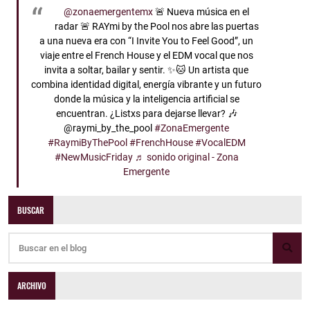
@zonaemergentemx
🚨 Nueva música en el
radar 🚨 RAYmi by the Pool nos abre las puertas
a una nueva era con “I Invite You to Feel Good”, un
viaje entre el French House y el EDM vocal que nos
invita a soltar, bailar y sentir. ✨🐱 Un artista que
combina identidad digital, energía vibrante y un futuro
donde la música y la inteligencia artificial se
encuentran. ¿Listxs para dejarse llevar? 🎶
@raymi_by_the_pool
#ZonaEmergente
#RaymiByThePool
#FrenchHouse
#VocalEDM
#NewMusicFriday
♬ sonido original - Zona
Emergente
BUSCAR
ARCHIVO