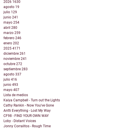
2026
1630
agosto
19
julio
129
junio
241
mayo
254
abril
280
marzo
259
febrero
246
enero
202
2025
4171
diciembre
261
noviembre
241
octubre
272
septiembre
283
agosto
337
julio
416
junio
493
mayo
407
Lista de medios
Kaiya Campbell - Turn out the Lights
Cathy Rankin - Now You've Gone
Antti Everything - Lost My Way
CF98 - FIND YOUR OWN WAY
Loby - Distant Voices
Jonny Corralitos - Rough Time