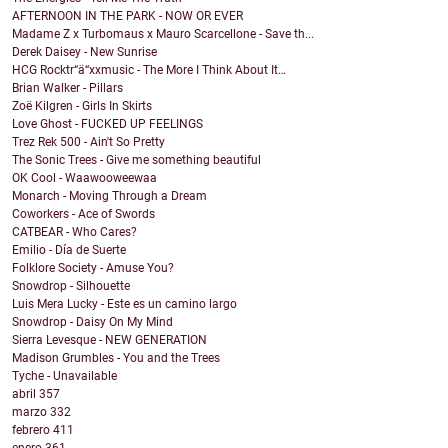
AFTERNOON IN THE PARK - NOW OR EVER
Madame Z x Turbomaus x Mauro Scarcellone - Save th...
Derek Daisey - New Sunrise
HCG Rocktr“ä“xxmusic - The More I Think About It…
Brian Walker - Pillars
Zoë Kilgren - Girls In Skirts
Love Ghost - FUCKED UP FEELINGS
Trez Rek 500 - Ain't So Pretty
The Sonic Trees - Give me something beautiful
OK Cool - Waawooweewaa
Monarch - Moving Through a Dream
Coworkers - Ace of Swords
CATBEAR - Who Cares?
Emilio - Día de Suerte
Folklore Society - Amuse You?
Snowdrop - Silhouette
Luis Mera Lucky - Este es un camino largo
Snowdrop - Daisy On My Mind
Sierra Levesque - NEW GENERATION
Madison Grumbles - You and the Trees
Tyche - Unavailable
abril
357
marzo
332
febrero
411