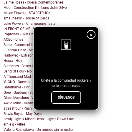
Jaime Rosas - Cueca Contemporanea
Moon Construction Kit: Long John Silver
Moxie Flowers - STARSTRUCK.
smallheavy - House of Cards
Luke Powers - Champagne Taste
IN FRONT OF ME - Intrusive Thoughts
×
Poptones - Skin Of Sea
AOEC - Drive
Soap - Comment te dire adieu
Juanma Onse - Mr. Robot
Hallowed - Extraordinary Boy
Herax - Hoy
¡Sigue nuestro
Siameses - Besos Inconexos
blog!
Band Of Four - No Sound
A Thousand Mad Things - Girl
Únete a la comunidad rockera y
YUGND - Queens
no te pierdas nada.
Gandharva - Por El Rockanroll
Green Gardens - Stroom
SÍGUENOS
Glass Mansions - VIOLET
Awild Mind - Dreamer
atleastfour - Push
Rawls Royce - May Days
Lowly Light x Mishell Ivon - Lights Down Low
ernie g - Allies
Valeria Roslyakova - Un mundo sin remedio