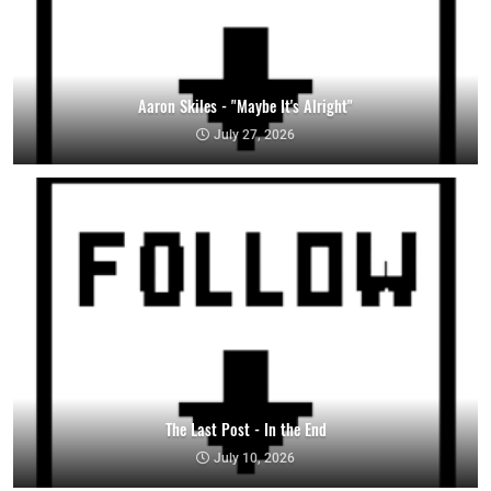
Aaron Skiles - "Maybe It's Alright"
July 27, 2026
The Last Post - In the End
July 10, 2026