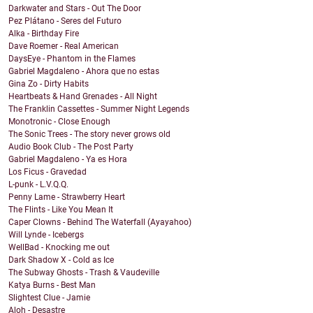
Darkwater and Stars - Out The Door
Pez Plátano - Seres del Futuro
Alka - Birthday Fire
Dave Roemer - Real American
DaysEye - Phantom in the Flames
Gabriel Magdaleno - Ahora que no estas
Gina Zo - Dirty Habits
Heartbeats & Hand Grenades - All Night
The Franklin Cassettes - Summer Night Legends
Monotronic - Close Enough
The Sonic Trees - The story never grows old
Audio Book Club - The Post Party
Gabriel Magdaleno - Ya es Hora
Los Ficus - Gravedad
L-punk - L.V.Q.Q.
Penny Lame - Strawberry Heart
The Flints - Like You Mean It
Caper Clowns - Behind The Waterfall (Ayayahoo)
Will Lynde - Icebergs
WellBad - Knocking me out
Dark Shadow X - Cold as Ice
The Subway Ghosts - Trash & Vaudeville
Katya Burns - Best Man
Slightest Clue - Jamie
Aloh - Desastre