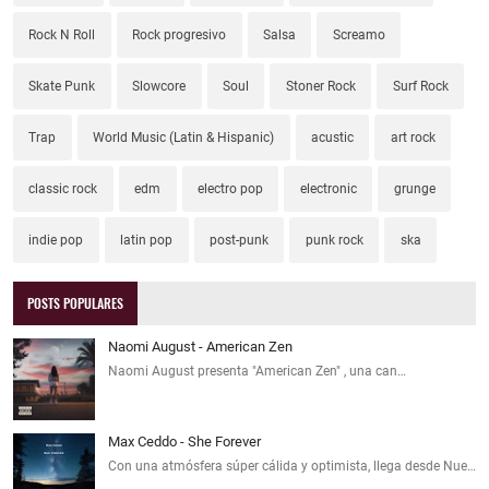
Rock N Roll
Rock progresivo
Salsa
Screamo
Skate Punk
Slowcore
Soul
Stoner Rock
Surf Rock
Trap
World Music (Latin & Hispanic)
acustic
art rock
classic rock
edm
electro pop
electronic
grunge
indie pop
latin pop
post-punk
punk rock
ska
POSTS POPULARES
Naomi August - American Zen
Naomi August presenta "American Zen" , una can…
Max Ceddo - She Forever
Con una atmósfera súper cálida y optimista, llega desde Nue…