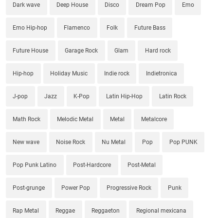
Dark wave
Deep House
Disco
Dream Pop
Emo
Emo Hip-hop
Flamenco
Folk
Future Bass
Future House
Garage Rock
Glam
Hard rock
Hip-hop
Holiday Music
Indie rock
Indietronica
J-pop
Jazz
K-Pop
Latin Hip-Hop
Latin Rock
Math Rock
Melodic Metal
Metal
Metalcore
New wave
Noise Rock
Nu Metal
Pop
Pop PUNK
Pop Punk Latino
Post-Hardcore
Post-Metal
Post-grunge
Power Pop
Progressive Rock
Punk
Rap Metal
Reggae
Reggaeton
Regional mexicana