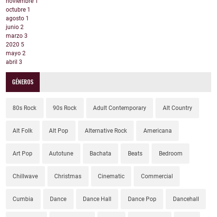
noviembre
1
octubre
1
agosto
1
junio
2
marzo
3
2020
5
mayo
2
abril
3
GÉNEROS
80s Rock
90s Rock
Adult Contemporary
Alt Country
Alt Folk
Alt Pop
Alternative Rock
Americana
Art Pop
Autotune
Bachata
Beats
Bedroom
Chillwave
Christmas
Cinematic
Commercial
Cumbia
Dance
Dance Hall
Dance Pop
Dancehall