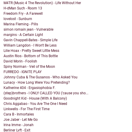
M4TR (Music 4 The Revolution) - Life Without Her
H-dMan Such - Room 13
Freedom Fry - A Farewell
lovelost - Sunburn
Marina Fleming - Pills
simon romain jean - Vulnerable
margins - A Certain Light
Gavin Chappell-Bates - Simple Life
William Langdon - I Won't Be Less
Lilie Hoax - Pretty Sweet Little Mess
Austin Rios - Bottom of This Bottle
David Morin - Foolish
Spiny Norman - Veil of the Moon
FURREDO - IGNITE PLAY
Johnny Cuba & The Gusanos - Who Asked You
Lunacy - How Long Were You Pretending?
Katherine 404 - Ergasiophobia F.
(step)brothers - I ONLY CALLED YOU ('cause you sho...
Goodnight Kid - House (With A Balcony)
Chris Aggabao - You Are The One I Need
Linkwells - For The First Time
Cara B - Inmortales
Joe Jaber - Let Me Go
Irina Imme - Jonah
Berliner Lvft - Exit