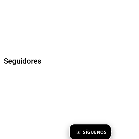
Seguidores
×
SÍGUENOS
Ya te sigo