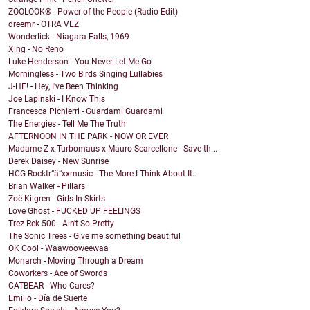
ZOOLOOK® - Power of the People (Radio Edit)
dreemr - OTRA VEZ
Wonderlick - Niagara Falls, 1969
Xing - No Reno
Luke Henderson - You Never Let Me Go
Morningless - Two Birds Singing Lullabies
J-HE! - Hey, I've Been Thinking
Joe Lapinski - I Know This
Francesca Pichierri - Guardami Guardami
The Energies - Tell Me The Truth
AFTERNOON IN THE PARK - NOW OR EVER
Madame Z x Turbomaus x Mauro Scarcellone - Save th...
Derek Daisey - New Sunrise
HCG Rocktr“ä“xxmusic - The More I Think About It…
Brian Walker - Pillars
Zoë Kilgren - Girls In Skirts
Love Ghost - FUCKED UP FEELINGS
Trez Rek 500 - Ain't So Pretty
The Sonic Trees - Give me something beautiful
OK Cool - Waawooweewaa
Monarch - Moving Through a Dream
Coworkers - Ace of Swords
CATBEAR - Who Cares?
Emilio - Día de Suerte