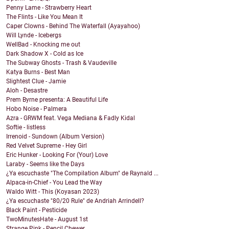
Penny Lame - Strawberry Heart
The Flints - Like You Mean It
Caper Clowns - Behind The Waterfall (Ayayahoo)
Will Lynde - Icebergs
WellBad - Knocking me out
Dark Shadow X - Cold as Ice
The Subway Ghosts - Trash & Vaudeville
Katya Burns - Best Man
Slightest Clue - Jamie
Aloh - Desastre
Prem Byrne presenta: A Beautiful Life
Hobo Noise - Palmera
Azra - GRWM feat. Vega Mediana & Fadly Kidal
Softie - listless
Irrenoid - Sundown (Album Version)
Red Velvet Supreme - Hey Girl
Eric Hunker - Looking For (Your) Love
Laraby - Seems like the Days
¿Ya escuchaste "The Compilation Album" de Raynald ...
Alpaca-in-Chief - You Lead the Way
Waldo Witt - This (Koyasan 2023)
¿Ya escuchaste "80/20 Rule" de Andriah Arrindell?
Black Paint - Pesticide
TwoMinutesHate - August 1st
Strange Pink - Pencil Chewer