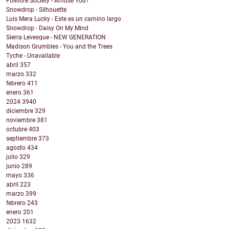
Folklore Society - Amuse You?
Snowdrop - Silhouette
Luis Mera Lucky - Este es un camino largo
Snowdrop - Daisy On My Mind
Sierra Levesque - NEW GENERATION
Madison Grumbles - You and the Trees
Tyche - Unavailable
abril
357
marzo
332
febrero
411
enero
361
2024
3940
diciembre
329
noviembre
381
octubre
403
septiembre
373
agosto
434
julio
329
junio
289
mayo
336
abril
223
marzo
399
febrero
243
enero
201
2023
1632