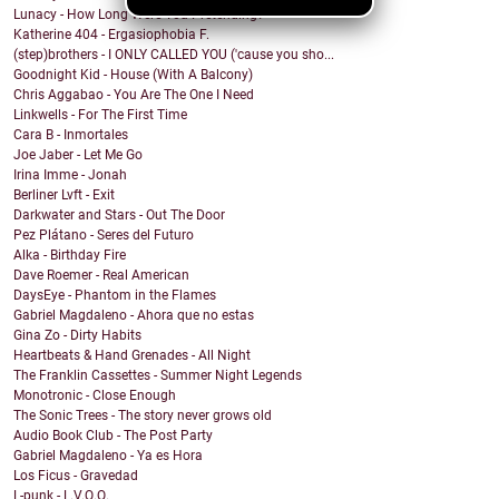
Lunacy - How Long Were You Pretending?
Katherine 404 - Ergasiophobia F.
(step)brothers - I ONLY CALLED YOU ('cause you sho...
Goodnight Kid - House (With A Balcony)
Chris Aggabao - You Are The One I Need
Linkwells - For The First Time
Cara B - Inmortales
Joe Jaber - Let Me Go
Irina Imme - Jonah
Berliner Lvft - Exit
Darkwater and Stars - Out The Door
Pez Plátano - Seres del Futuro
Alka - Birthday Fire
Dave Roemer - Real American
DaysEye - Phantom in the Flames
Gabriel Magdaleno - Ahora que no estas
Gina Zo - Dirty Habits
Heartbeats & Hand Grenades - All Night
The Franklin Cassettes - Summer Night Legends
Monotronic - Close Enough
The Sonic Trees - The story never grows old
Audio Book Club - The Post Party
Gabriel Magdaleno - Ya es Hora
Los Ficus - Gravedad
L-punk - L.V.Q.Q.