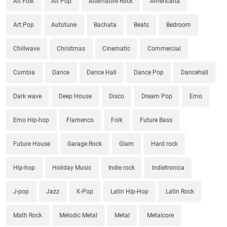
Alt Folk
Alt Pop
Alternative Rock
Americana
Art Pop
Autotune
Bachata
Beats
Bedroom
Chillwave
Christmas
Cinematic
Commercial
Cumbia
Dance
Dance Hall
Dance Pop
Dancehall
Dark wave
Deep House
Disco
Dream Pop
Emo
Emo Hip-hop
Flamenco
Folk
Future Bass
Future House
Garage Rock
Glam
Hard rock
Hip-hop
Holiday Music
Indie rock
Indietronica
J-pop
Jazz
K-Pop
Latin Hip-Hop
Latin Rock
Math Rock
Melodic Metal
Metal
Metalcore