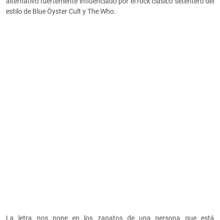
alternativo fuertemente influenciado por el rock clásico setentero del
estilo de Blue Öyster Cult y The Who.
La letra nos pone en los zapatos de una persona que está