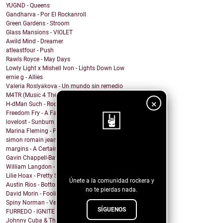
YUGND - Queens
Gandharva - Por El Rockanroll
Green Gardens - Stroom
Glass Mansions - VIOLET
Awild Mind - Dreamer
atleastfour - Push
Rawls Royce - May Days
Lowly Light x Mishell Ivon - Lights Down Low
ernie g - Allies
Valeria Roslyakova - Un mundo sin remedio
M4TR (Music 4 The Revolution) - Life Without Her
×
H-dMan Such - Room 13
Freedom Fry - A Farewell
lovelost - Sunburn
Marina Fleming - Pills
simon romain jean - Vulnerable
margins - A Certain Light
¡Sigue nuestro
Gavin Chappell-Bates - Simple Life
blog!
William Langdon - I Won't Be Less
Lilie Hoax - Pretty Sweet Little Mess
Únete a la comunidad rockera y
Austin Rios - Bottom of This Bottle
no te pierdas nada.
David Morin - Foolish
Spiny Norman - Veil of the Moon
SÍGUENOS
FURREDO - IGNITE PLAY
Johnny Cuba & The Gusanos - Who Asked You