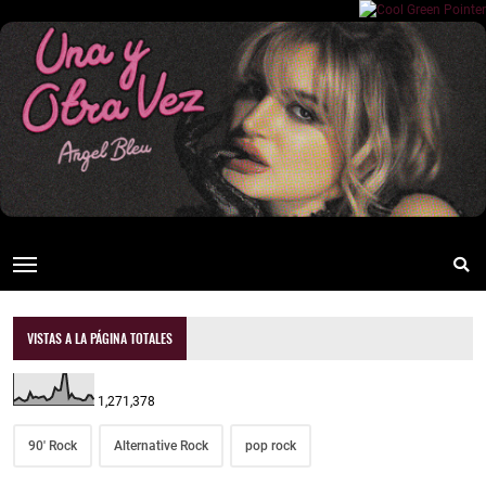
VISTAS A LA PÁGINA TOTALES
1,271,378
90' Rock
Alternative Rock
pop rock