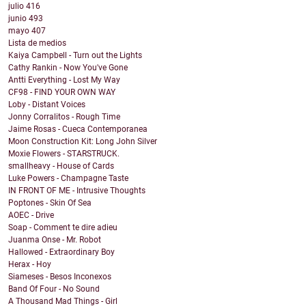
julio
416
junio
493
mayo
407
Lista de medios
Kaiya Campbell - Turn out the Lights
Cathy Rankin - Now You've Gone
Antti Everything - Lost My Way
CF98 - FIND YOUR OWN WAY
Loby - Distant Voices
Jonny Corralitos - Rough Time
Jaime Rosas - Cueca Contemporanea
Moon Construction Kit: Long John Silver
Moxie Flowers - STARSTRUCK.
smallheavy - House of Cards
Luke Powers - Champagne Taste
IN FRONT OF ME - Intrusive Thoughts
Poptones - Skin Of Sea
AOEC - Drive
Soap - Comment te dire adieu
Juanma Onse - Mr. Robot
Hallowed - Extraordinary Boy
Herax - Hoy
Siameses - Besos Inconexos
Band Of Four - No Sound
A Thousand Mad Things - Girl