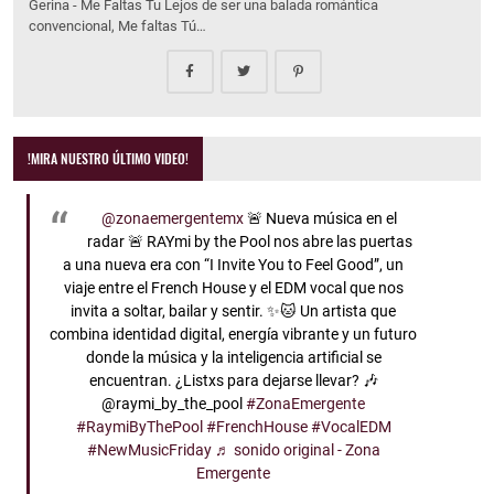
Gerina - Me Faltas Tu Lejos de ser una balada romántica
convencional, Me faltas Tú…
!MIRA NUESTRO ÚLTIMO VIDEO!
@zonaemergentemx
🚨 Nueva música en el
radar 🚨 RAYmi by the Pool nos abre las puertas
a una nueva era con “I Invite You to Feel Good”, un
viaje entre el French House y el EDM vocal que nos
invita a soltar, bailar y sentir. ✨🐱 Un artista que
combina identidad digital, energía vibrante y un futuro
donde la música y la inteligencia artificial se
encuentran. ¿Listxs para dejarse llevar? 🎶
@raymi_by_the_pool
#ZonaEmergente
#RaymiByThePool
#FrenchHouse
#VocalEDM
#NewMusicFriday
♬ sonido original - Zona
Emergente