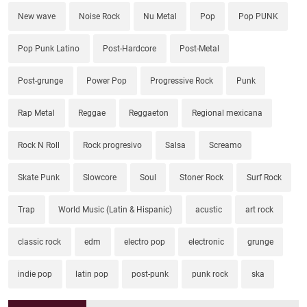
New wave
Noise Rock
Nu Metal
Pop
Pop PUNK
Pop Punk Latino
Post-Hardcore
Post-Metal
Post-grunge
Power Pop
Progressive Rock
Punk
Rap Metal
Reggae
Reggaeton
Regional mexicana
Rock N Roll
Rock progresivo
Salsa
Screamo
Skate Punk
Slowcore
Soul
Stoner Rock
Surf Rock
Trap
World Music (Latin & Hispanic)
acustic
art rock
classic rock
edm
electro pop
electronic
grunge
indie pop
latin pop
post-punk
punk rock
ska