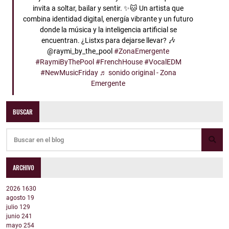
invita a soltar, bailar y sentir. ✨🐱 Un artista que
combina identidad digital, energía vibrante y un futuro
donde la música y la inteligencia artificial se
encuentran. ¿Listxs para dejarse llevar? 🎶
@raymi_by_the_pool
#ZonaEmergente
#RaymiByThePool
#FrenchHouse
#VocalEDM
#NewMusicFriday
♬ sonido original - Zona
Emergente
BUSCAR
ARCHIVO
2026
1630
agosto
19
julio
129
junio
241
mayo
254