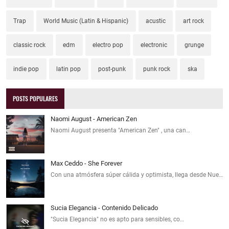
Trap
World Music (Latin & Hispanic)
acustic
art rock
classic rock
edm
electro pop
electronic
grunge
indie pop
latin pop
post-punk
punk rock
ska
POSTS POPULARES
Naomi August - American Zen
Naomi August presenta "American Zen" , una can…
Max Ceddo - She Forever
Con una atmósfera súper cálida y optimista, llega desde Nue…
Sucia Elegancia - Contenido Delicado
"Sucia Elegancia" no es apto para sensibles, co…