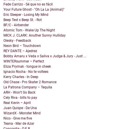
Fede Carrizo - Sé que no es fácil
Your Future Ghost - "Oh La La (Animal)"
Eric Sleeper - Losing My Mind
Beep Test x Beep St. - Rot
BF/C - Airbender
Atomic Tom - Wake Up The Night
MICK J. CLARK: Anuther Sunny Hulliday
Olesky - Feedback
Neon Bird – Touchdown
REY DANTE – Ajedrez
Bobby Amaru x Veda x Saliva x Judge & Jury - Just ...
WINTERsummer – Perfect
Eliza Prymak - tongue in cheek
Ignacio Rocha - No te voltees
Kerry Charles - In Deep
Old Chase - Pro Skater 2 Romance
La Patrona Company – Tequila
ARH - Won’t Go Back
Cely Riva - bills to pay
Real Kevin – April
Juan Quispe - De Una
WizardX - Monster Mind
Nico - Give me five
Teana - Mar de Azar
Concordia - D.E.R