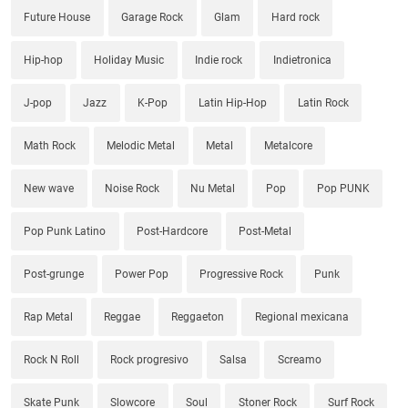
Future House
Garage Rock
Glam
Hard rock
Hip-hop
Holiday Music
Indie rock
Indietronica
J-pop
Jazz
K-Pop
Latin Hip-Hop
Latin Rock
Math Rock
Melodic Metal
Metal
Metalcore
New wave
Noise Rock
Nu Metal
Pop
Pop PUNK
Pop Punk Latino
Post-Hardcore
Post-Metal
Post-grunge
Power Pop
Progressive Rock
Punk
Rap Metal
Reggae
Reggaeton
Regional mexicana
Rock N Roll
Rock progresivo
Salsa
Screamo
Skate Punk
Slowcore
Soul
Stoner Rock
Surf Rock