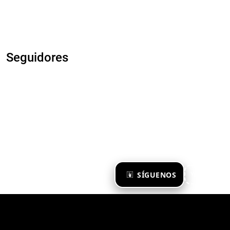
Seguidores
×
SÍGUENOS
Ya te sigo