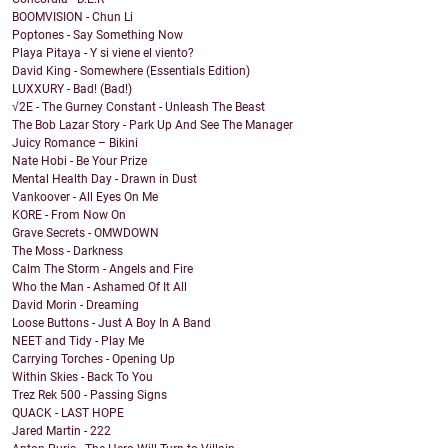
BOOMVISION - Chun Li
Poptones - Say Something Now
Playa Pitaya - Y si viene el viento?
David King - Somewhere (Essentials Edition)
LUXXURY - Bad! (Bad!)
√2E - The Gurney Constant - Unleash The Beast
The Bob Lazar Story - Park Up And See The Manager
Juicy Romance – Bikini
Nate Hobi - Be Your Prize
Mental Health Day - Drawn in Dust
Vankoover - All Eyes On Me
KORE - From Now On
Grave Secrets - OMWDOWN
The Moss - Darkness
Calm The Storm - Angels and Fire
Who the Man - Ashamed Of It All
David Morin - Dreaming
Loose Buttons - Just A Boy In A Band
NEET and Tidy - Play Me
Carrying Torches - Opening Up
Within Skies - Back To You
Trez Rek 500 - Passing Signs
QUACK - LAST HOPE
Jared Martin - 222