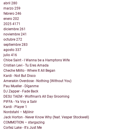
abril
280
marzo
259
febrero
246
enero
202
2025
4171
diciembre
261
noviembre
241
octubre
272
septiembre
283
agosto
337
julio
416
Chloe Saint - I Wanna be a Hamptons Wife
Cristian Levi - Tu Eres Amada
Cheche Milito - Where It All Began
Kardi - Not But Disco
Amerakin Overdose - Nothing (Without You)
Pau Mueller - Díganme
DJ Zapper - Fade Back
DESU TAEM - Wolfman’s All Day Grooming
PIFFA - Ya Voy a Salir
Kardi - Player 1
Nordstahl – Mjölnir
Jack Horton - Never Know Why (feat. Vesper Stockwell)
COMMOTION – stargazing
Cortez Lake - It's Just Me