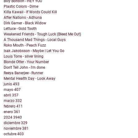
Billy Bonbon - HEY YOU
Plastic Colors - Dime
Killa Kawaii - If Words Could Kill
After Nations - Adhuna
Dirk Garner - Black Widow
Lettuce - Gold Tooth
Weakened Friends - Tough Luck (Bleed Me Out)
A Thousand Mad Things - Local Guys
Roko Mouth - Peach Fuzz
Isak Jakobsson - Maybe I Let You Go
Louis Torre - silver lining
Blonde Otter - Your Number
Don't Tell John - I'm done
Reeya Banerjee - Runner
Mental Health Day - Look Away
junio
493
mayo
407
abril
357
marzo
332
febrero
411
enero
361
2024
3940
diciembre
329
noviembre
381
octubre
403