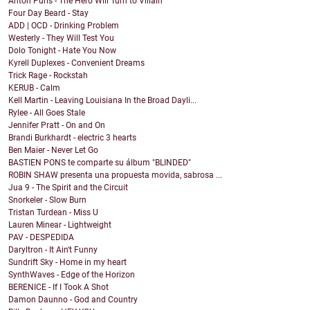
Anton Puris - The Hero Will Turn to Villain
Four Day Beard - Stay
ADD | OCD - Drinking Problem
Westerly - They Will Test You
Dolo Tonight - Hate You Now
Kyrell Duplexes - Convenient Dreams
Trick Rage - Rockstah
KERUB - Calm
Kell Martin - Leaving Louisiana In the Broad Dayli...
Rylee - All Goes Stale
Jennifer Pratt - On and On
Brandi Burkhardt - electric 3 hearts
Ben Maier - Never Let Go
BASTIEN PONS te comparte su álbum "BLINDED"
ROBIN SHAW presenta una propuesta movida, sabrosa ...
Jua 9 - The Spirit and the Circuit
Snorkeler - Slow Burn
Tristan Turdean - Miss U
Lauren Minear - Lightweight
PAV - DESPEDIDA
Daryltron - It Ain't Funny
Sundrift Sky - Home in my heart
SynthWaves - Edge of the Horizon
BERENICE - If I Took A Shot
Damon Daunno - God and Country