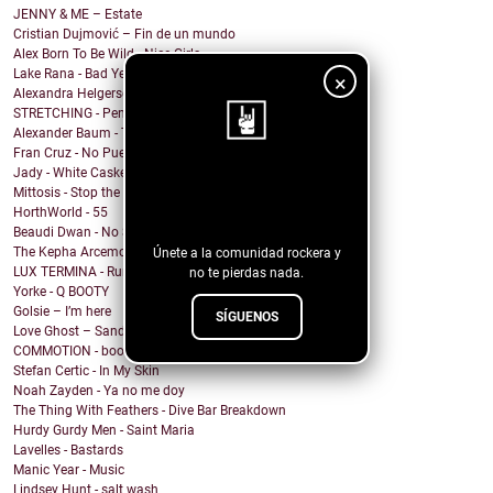
JENNY & ME – Estate
Cristian Dujmović – Fin de un mundo
Alex Born To Be Wild - Nice Girls
Lake Rana - Bad Year
×
Alexandra Helgerson - We're Never Going Out
STRETCHING - Pencil Me In
Alexander Baum - Träume
Fran Cruz - No Puedo
Jady - White Casket
¡Sigue nuestro
Mittosis - Stop the questions
HorthWorld - 55
blog!
Beaudi Dwan - No Sense To Me
The Kepha Arcemont Experiment - Southern Boy
Únete a la comunidad rockera y
LUX TERMINA - Run Rabbit Run
no te pierdas nada.
Yorke - Q BOOTY
Golsie – I’m here
SÍGUENOS
Love Ghost – Sandcastles
COMMOTION - booty calls (rewind remix)
Stefan Certic - In My Skin
Noah Zayden - Ya no me doy
The Thing With Feathers - Dive Bar Breakdown
Hurdy Gurdy Men - Saint Maria
Lavelles - Bastards
Manic Year - Music
Lindsey Hunt - salt wash