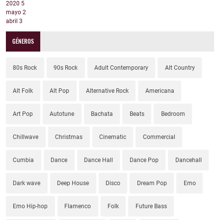
2020
5
mayo
2
abril
3
GÉNEROS
80s Rock
90s Rock
Adult Contemporary
Alt Country
Alt Folk
Alt Pop
Alternative Rock
Americana
Art Pop
Autotune
Bachata
Beats
Bedroom
Chillwave
Christmas
Cinematic
Commercial
Cumbia
Dance
Dance Hall
Dance Pop
Dancehall
Dark wave
Deep House
Disco
Dream Pop
Emo
Emo Hip-hop
Flamenco
Folk
Future Bass