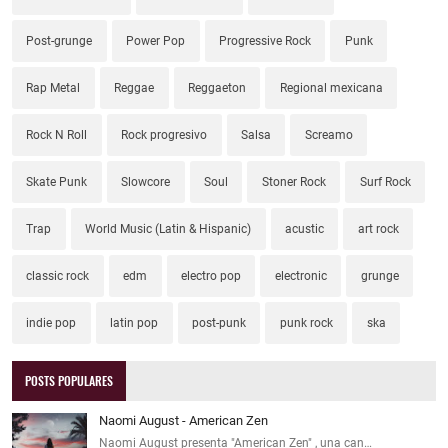
Post-grunge
Power Pop
Progressive Rock
Punk
Rap Metal
Reggae
Reggaeton
Regional mexicana
Rock N Roll
Rock progresivo
Salsa
Screamo
Skate Punk
Slowcore
Soul
Stoner Rock
Surf Rock
Trap
World Music (Latin & Hispanic)
acustic
art rock
classic rock
edm
electro pop
electronic
grunge
indie pop
latin pop
post-punk
punk rock
ska
POSTS POPULARES
Naomi August - American Zen
Naomi August presenta "American Zen" , una can…