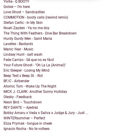
Yorke - Q BOOTY
Golsie – I’m here
Love Ghost – Sandcastles
COMMOTION - booty calls (rewind remix)
Stefan Certic - In My Skin
Noah Zayden - Ya no me doy
The Thing With Feathers - Dive Bar Breakdown
Hurdy Gurdy Men - Saint Maria
Lavelles - Bastards
Manic Year - Music
Lindsey Hunt - salt wash
Fede Carrizo - Sé que no es fácil
Your Future Ghost - "Oh La La (Animal)"
Eric Sleeper - Losing My Mind
Beep Test x Beep St. - Rot
BF/C - Airbender
Atomic Tom - Wake Up The Night
MICK J. CLARK: Anuther Sunny Hulliday
Olesky - Feedback
Neon Bird – Touchdown
REY DANTE – Ajedrez
Bobby Amaru x Veda x Saliva x Judge & Jury - Just ...
WINTERsummer – Perfect
Eliza Prymak - tongue in cheek
Ignacio Rocha - No te voltees