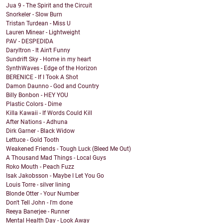
Jua 9 - The Spirit and the Circuit
Snorkeler - Slow Burn
Tristan Turdean - Miss U
Lauren Minear - Lightweight
PAV - DESPEDIDA
Daryltron - It Ain't Funny
Sundrift Sky - Home in my heart
SynthWaves - Edge of the Horizon
BERENICE - If I Took A Shot
Damon Daunno - God and Country
Billy Bonbon - HEY YOU
Plastic Colors - Dime
Killa Kawaii - If Words Could Kill
After Nations - Adhuna
Dirk Garner - Black Widow
Lettuce - Gold Tooth
Weakened Friends - Tough Luck (Bleed Me Out)
A Thousand Mad Things - Local Guys
Roko Mouth - Peach Fuzz
Isak Jakobsson - Maybe I Let You Go
Louis Torre - silver lining
Blonde Otter - Your Number
Don't Tell John - I'm done
Reeya Banerjee - Runner
Mental Health Day - Look Away