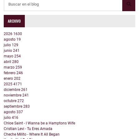
ARCHIVO
2026
1630
agosto
19
julio
129
junio
241
mayo
254
abril
280
marzo
259
febrero
246
enero
202
2025
4171
diciembre
261
noviembre
241
octubre
272
septiembre
283
agosto
337
julio
416
Chloe Saint - I Wanna be a Hamptons Wife
Cristian Levi - Tu Eres Amada
Cheche Milito - Where It All Began