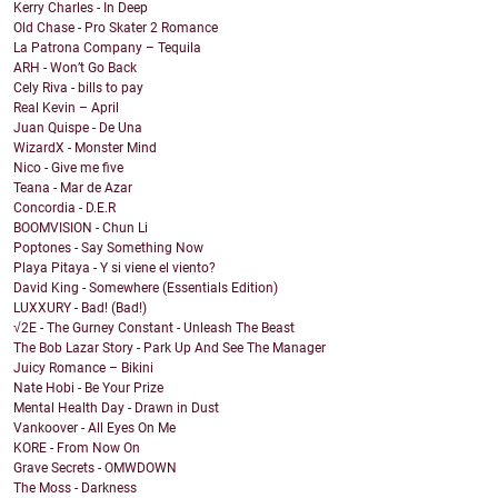
Kerry Charles - In Deep
Old Chase - Pro Skater 2 Romance
La Patrona Company – Tequila
ARH - Won’t Go Back
Cely Riva - bills to pay
Real Kevin – April
Juan Quispe - De Una
WizardX - Monster Mind
Nico - Give me five
Teana - Mar de Azar
Concordia - D.E.R
BOOMVISION - Chun Li
Poptones - Say Something Now
Playa Pitaya - Y si viene el viento?
David King - Somewhere (Essentials Edition)
LUXXURY - Bad! (Bad!)
√2E - The Gurney Constant - Unleash The Beast
The Bob Lazar Story - Park Up And See The Manager
Juicy Romance – Bikini
Nate Hobi - Be Your Prize
Mental Health Day - Drawn in Dust
Vankoover - All Eyes On Me
KORE - From Now On
Grave Secrets - OMWDOWN
The Moss - Darkness