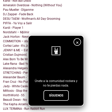
Kardi - Not But Disco
Amerakin Overdose - Nothing (Without You)
Pau Mueller - Díganme
DJ Zapper - Fade Back
DESU TAEM - Wolfman’s All Day Grooming
PIFFA - Ya Voy a Salir
Kardi - Player 1
Nordstahl – Mjölnir
Jack Horton - Never Know Why (feat. Vesper Stockwell)
×
COMMOTION – stargazing
Cortez Lake - It's Just Me
JENNY & ME – Estate
Cristian Dujmović – Fin de un mundo
Alex Born To Be Wild - Nice Girls
Lake Rana - Bad Year
¡Sigue nuestro
Alexandra Helgerson - We're Never Going Out
blog!
STRETCHING - Pencil Me In
Alexander Baum - Träume
Únete a la comunidad rockera y
Fran Cruz - No Puedo
no te pierdas nada.
Jady - White Casket
Mittosis - Stop the questions
HorthWorld - 55
SÍGUENOS
Beaudi Dwan - No Sense To Me
The Kepha Arcemont Experiment - Southern Boy
LUX TERMINA - Run Rabbit Run