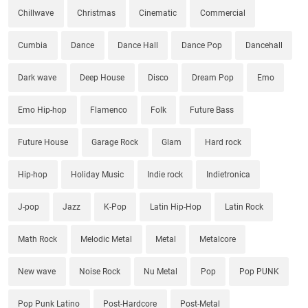
Chillwave
Christmas
Cinematic
Commercial
Cumbia
Dance
Dance Hall
Dance Pop
Dancehall
Dark wave
Deep House
Disco
Dream Pop
Emo
Emo Hip-hop
Flamenco
Folk
Future Bass
Future House
Garage Rock
Glam
Hard rock
Hip-hop
Holiday Music
Indie rock
Indietronica
J-pop
Jazz
K-Pop
Latin Hip-Hop
Latin Rock
Math Rock
Melodic Metal
Metal
Metalcore
New wave
Noise Rock
Nu Metal
Pop
Pop PUNK
Pop Punk Latino
Post-Hardcore
Post-Metal