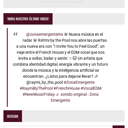
!MIRA NUESTRO ÚLTIMO VIDEO!
@zonaemergentemx
🚨 Nueva música en el
radar 🚨 RAYmi by the Pool nos abre las puertas
a una nueva era con “I Invite You to Feel Good”, un
viaje entre el French House y el EDM vocal que nos
invita a soltar, bailar y sentir. ✨🐱 Un artista que
combina identidad digital, energía vibrante y un futuro
donde la música y la inteligencia artificial se
encuentran. ¿Listxs para dejarse llevar? 🎶
@raymi_by_the_pool
#ZonaEmergente
#RaymiByThePool
#FrenchHouse
#VocalEDM
#NewMusicFriday
♬ sonido original - Zona
Emergente
BUSCAR