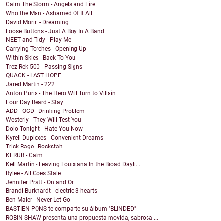
Calm The Storm - Angels and Fire
Who the Man - Ashamed Of It All
David Morin - Dreaming
Loose Buttons - Just A Boy In A Band
NEET and Tidy - Play Me
Carrying Torches - Opening Up
Within Skies - Back To You
Trez Rek 500 - Passing Signs
QUACK - LAST HOPE
Jared Martin - 222
Anton Puris - The Hero Will Turn to Villain
Four Day Beard - Stay
ADD | OCD - Drinking Problem
Westerly - They Will Test You
Dolo Tonight - Hate You Now
Kyrell Duplexes - Convenient Dreams
Trick Rage - Rockstah
KERUB - Calm
Kell Martin - Leaving Louisiana In the Broad Dayli...
Rylee - All Goes Stale
Jennifer Pratt - On and On
Brandi Burkhardt - electric 3 hearts
Ben Maier - Never Let Go
BASTIEN PONS te comparte su álbum "BLINDED"
ROBIN SHAW presenta una propuesta movida, sabrosa ...