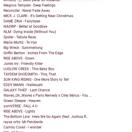
Afroboy - ¿Puedo parar un instante?
Magnus Tempels - Deep Feelings
Reconciler - Never Fade Away
MICK J. CLARK - It's Getting Near Christmas.
DAME ZINA - Fairytales
NADRIP - Better at Goodbye
NLM - Dying Inside (Without You)
Spider - Tabula Rasa
María Mortiz - Te Vas
Big Wreck - Summerlong
Griffin Benton - Inches From The Edge
RISE ABOVE - Down
Junes Ivy - Friendly Killer
LUDLOW CREEK - This Baby Boy
TAYDEM SHOESMITH - This, That
SUN KING RISING - One More Story to Tell
EDDY MANN - Hallelujah
GALAXY THIEF - Last Chance
Waves_On_Waves x Paris Remedy x Ciley Myrus - You ...
Ocean Sleeper - Heaven
yuniVERSE - FALL 4 U
RISE ABOVE - Lights
The Bottom Line - Here We Go Again (feat. Joshua R...
raysa ortiz- Mi Pendiente
Camilo Corail - i wonder