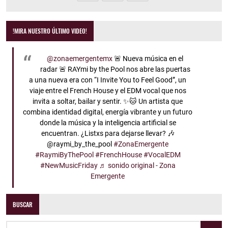
!MIRA NUESTRO ÚLTIMO VIDEO!
@zonaemergentemx
🚨 Nueva música en el
radar 🚨 RAYmi by the Pool nos abre las puertas
a una nueva era con “I Invite You to Feel Good”, un
viaje entre el French House y el EDM vocal que nos
invita a soltar, bailar y sentir. ✨🐱 Un artista que
combina identidad digital, energía vibrante y un futuro
donde la música y la inteligencia artificial se
encuentran. ¿Listxs para dejarse llevar? 🎶
@raymi_by_the_pool
#ZonaEmergente
#RaymiByThePool
#FrenchHouse
#VocalEDM
#NewMusicFriday
♬ sonido original - Zona
Emergente
BUSCAR