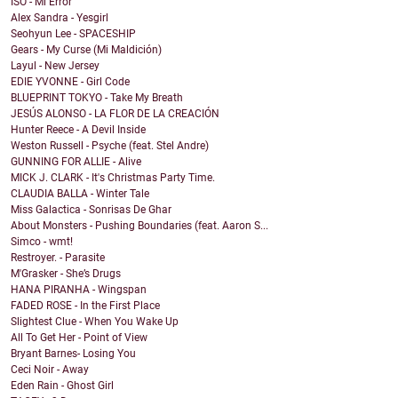
ISO - Mi Error
Alex Sandra - Yesgirl
Seohyun Lee - SPACESHIP
Gears - My Curse (Mi Maldición)
Layul - New Jersey
EDIE YVONNE - Girl Code
BLUEPRINT TOKYO - Take My Breath
JESÚS ALONSO - LA FLOR DE LA CREACIÓN
Hunter Reece - A Devil Inside
Weston Russell - Psyche (feat. Stel Andre)
GUNNING FOR ALLIE - Alive
MICK J. CLARK - It's Christmas Party Time.
CLAUDIA BALLA - Winter Tale
Miss Galactica - Sonrisas De Ghar
About Monsters - Pushing Boundaries (feat. Aaron S...
Simco - wmt!
Restroyer. - Parasite
M'Grasker - She’s Drugs
HANA PIRANHA - Wingspan
FADED ROSE - In the First Place
Slightest Clue - When You Wake Up
All To Get Her - Point of View
Bryant Barnes- Losing You
Ceci Noir - Away
Eden Rain - Ghost Girl