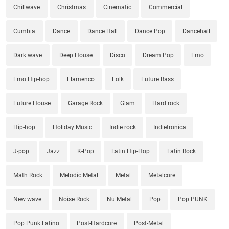
Chillwave
Christmas
Cinematic
Commercial
Cumbia
Dance
Dance Hall
Dance Pop
Dancehall
Dark wave
Deep House
Disco
Dream Pop
Emo
Emo Hip-hop
Flamenco
Folk
Future Bass
Future House
Garage Rock
Glam
Hard rock
Hip-hop
Holiday Music
Indie rock
Indietronica
J-pop
Jazz
K-Pop
Latin Hip-Hop
Latin Rock
Math Rock
Melodic Metal
Metal
Metalcore
New wave
Noise Rock
Nu Metal
Pop
Pop PUNK
Pop Punk Latino
Post-Hardcore
Post-Metal