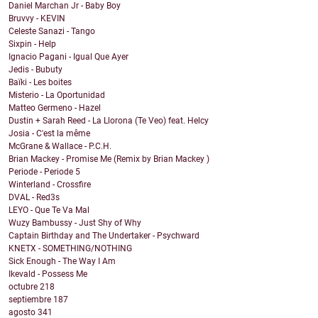
Daniel Marchan Jr - Baby Boy
Bruvvy - KEVIN
Celeste Sanazi - Tango
Sixpin - Help
Ignacio Pagani - Igual Que Ayer
Jedis - Bubuty
Baïki - Les boites
Misterio - La Oportunidad
Matteo Germeno - Hazel
Dustin + Sarah Reed - La Llorona (Te Veo) feat. Helcy
Josia - C'est la même
McGrane & Wallace - P.C.H.
Brian Mackey - Promise Me (Remix by Brian Mackey )
Periode - Periode 5
Winterland - Crossfire
DVAL - Red3s
LEYO - Que Te Va Mal
Wuzy Bambussy - Just Shy of Why
Captain Birthday and The Undertaker - Psychward
KNETX - SOMETHING/NOTHING
Sick Enough - The Way I Am
Ikevald - Possess Me
octubre
218
septiembre
187
agosto
341