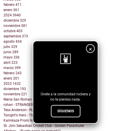
febrero
411
enero
361
2024
3940
diciembre
329
noviembre
381
octubre
403
septiembre
373
agosto
434
julio
329
×
junio
289
mayo
336
abril
223
marzo
399
febrero
243
¡Sigue nuestro
enero
201
blog!
2023
1632
diciembre
193
Únete a la comunidad rockera y
noviembre
221
no te pierdas nada.
Maria San Roman - DRUNK IN LUV
rohan - STRANGER ARMS
Tess Anderson - RUN
SÍGUENOS
Tonight's Hero - There's Something In My Eggnog
Kamikaze Prom Night - I Have a Thing for Redheads
St. Jimi Sebastian Cricket Club - Golden Parachuter