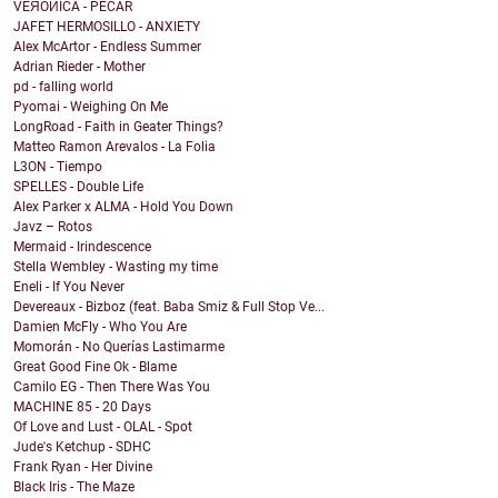
VEЯÓИICA - PECAR
JAFET HERMOSILLO - ANXIETY
Alex McArtor - Endless Summer
Adrian Rieder - Mother
pd - falling world
Pyomai - Weighing On Me
LongRoad - Faith in Geater Things?
Matteo Ramon Arevalos - La Folia
L3ON - Tiempo
SPELLES - Double Life
Alex Parker x ALMA - Hold You Down
Javz – Rotos
Mermaid - Irindescence
Stella Wembley - Wasting my time
Eneli - If You Never
Devereaux - Bizboz (feat. Baba Smiz & Full Stop Ve...
Damien McFly - Who You Are
Momorán - No Querías Lastimarme
Great Good Fine Ok - Blame
Camilo EG - Then There Was You
MACHINE 85 - 20 Days
Of Love and Lust - OLAL - Spot
Jude's Ketchup - SDHC
Frank Ryan - Her Divine
Black Iris - The Maze