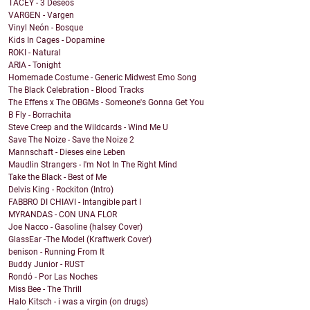
TACEY - 3 Deseos
VARGEN - Vargen
Vinyl Neón - Bosque
Kids In Cages - Dopamine
ROKI - Natural
ARIA - Tonight
Homemade Costume - Generic Midwest Emo Song
The Black Celebration - Blood Tracks
The Effens x The OBGMs - Someone's Gonna Get You
B Fly - Borrachita
Steve Creep and the Wildcards - Wind Me U
Save The Noize - Save the Noize 2
Mannschaft - Dieses eine Leben
Maudlin Strangers - I'm Not In The Right Mind
Take the Black - Best of Me
Delvis King - Rockiton (Intro)
FABBRO DI CHIAVI - Intangible part I
MYRANDAS - CON UNA FLOR
Joe Nacco - Gasoline (halsey Cover)
GlassEar -The Model (Kraftwerk Cover)
benison - Running From It
Buddy Junior - RUST
Rondó - Por Las Noches
Miss Bee - The Thrill
Halo Kitsch - i was a virgin (on drugs)