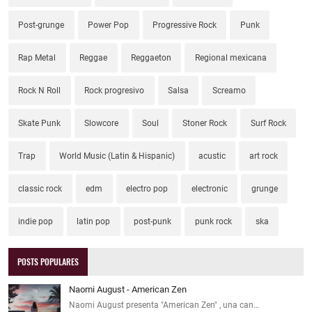
Post-grunge
Power Pop
Progressive Rock
Punk
Rap Metal
Reggae
Reggaeton
Regional mexicana
Rock N Roll
Rock progresivo
Salsa
Screamo
Skate Punk
Slowcore
Soul
Stoner Rock
Surf Rock
Trap
World Music (Latin & Hispanic)
acustic
art rock
classic rock
edm
electro pop
electronic
grunge
indie pop
latin pop
post-punk
punk rock
ska
POSTS POPULARES
Naomi August - American Zen
Naomi August presenta "American Zen" , una can…