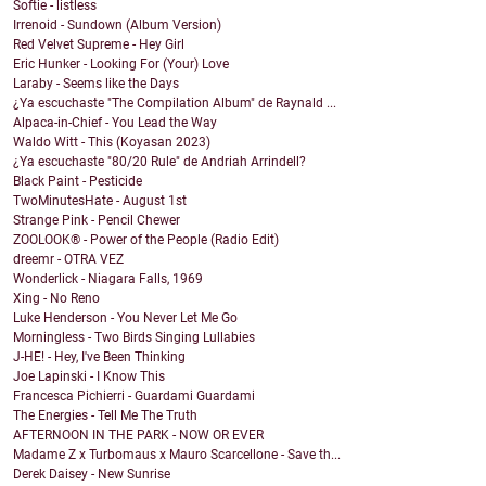
Softie - listless
Irrenoid - Sundown (Album Version)
Red Velvet Supreme - Hey Girl
Eric Hunker - Looking For (Your) Love
Laraby - Seems like the Days
¿Ya escuchaste "The Compilation Album" de Raynald ...
Alpaca-in-Chief - You Lead the Way
Waldo Witt - This (Koyasan 2023)
¿Ya escuchaste "80/20 Rule" de Andriah Arrindell?
Black Paint - Pesticide
TwoMinutesHate - August 1st
Strange Pink - Pencil Chewer
ZOOLOOK® - Power of the People (Radio Edit)
dreemr - OTRA VEZ
Wonderlick - Niagara Falls, 1969
Xing - No Reno
Luke Henderson - You Never Let Me Go
Morningless - Two Birds Singing Lullabies
J-HE! - Hey, I've Been Thinking
Joe Lapinski - I Know This
Francesca Pichierri - Guardami Guardami
The Energies - Tell Me The Truth
AFTERNOON IN THE PARK - NOW OR EVER
Madame Z x Turbomaus x Mauro Scarcellone - Save th...
Derek Daisey - New Sunrise