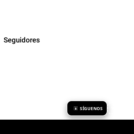
Seguidores
×
SÍGUENOS
Ya te sigo