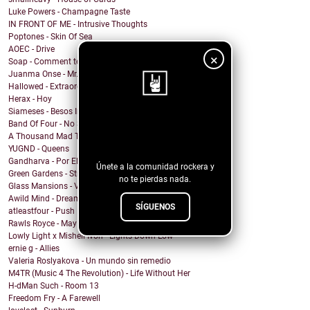
Luke Powers - Champagne Taste
IN FRONT OF ME - Intrusive Thoughts
Poptones - Skin Of Sea
AOEC - Drive
×
Soap - Comment te dire adieu
Juanma Onse - Mr. Robot
Hallowed - Extraordinary Boy
Herax - Hoy
Siameses - Besos Inconexos
¡Sigue nuestro
Band Of Four - No Sound
A Thousand Mad Things - Girl
blog!
YUGND - Queens
Gandharva - Por El Rockanroll
Únete a la comunidad rockera y
Green Gardens - Stroom
no te pierdas nada.
Glass Mansions - VIOLET
Awild Mind - Dreamer
SÍGUENOS
atleastfour - Push
Rawls Royce - May Days
Lowly Light x Mishell Ivon - Lights Down Low
ernie g - Allies
Valeria Roslyakova - Un mundo sin remedio
M4TR (Music 4 The Revolution) - Life Without Her
H-dMan Such - Room 13
Freedom Fry - A Farewell