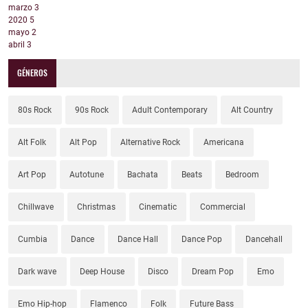
marzo
3
2020
5
mayo
2
abril
3
GÉNEROS
80s Rock
90s Rock
Adult Contemporary
Alt Country
Alt Folk
Alt Pop
Alternative Rock
Americana
Art Pop
Autotune
Bachata
Beats
Bedroom
Chillwave
Christmas
Cinematic
Commercial
Cumbia
Dance
Dance Hall
Dance Pop
Dancehall
Dark wave
Deep House
Disco
Dream Pop
Emo
Emo Hip-hop
Flamenco
Folk
Future Bass