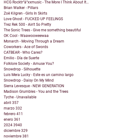
HCG Rocktr“ä“xxmusic - The More I Think About It…
Brian Walker - Pillars
Zoë Kilgren - Girls In Skirts
Love Ghost - FUCKED UP FEELINGS
Trez Rek 500 - Ain't So Pretty
The Sonic Trees - Give me something beautiful
OK Cool - Waawooweewaa
Monarch - Moving Through a Dream
Coworkers - Ace of Swords
CATBEAR - Who Cares?
Emilio - Día de Suerte
Folklore Society - Amuse You?
Snowdrop - Silhouette
Luis Mera Lucky - Este es un camino largo
Snowdrop - Daisy On My Mind
Sierra Levesque - NEW GENERATION
Madison Grumbles - You and the Trees
Tyche - Unavailable
abril
357
marzo
332
febrero
411
enero
361
2024
3940
diciembre
329
noviembre
381