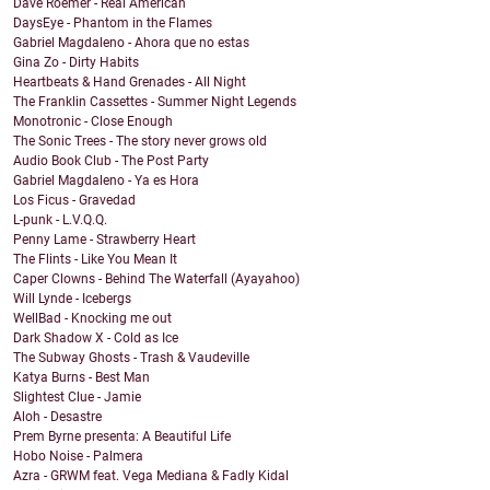
Dave Roemer - Real American
DaysEye - Phantom in the Flames
Gabriel Magdaleno - Ahora que no estas
Gina Zo - Dirty Habits
Heartbeats & Hand Grenades - All Night
The Franklin Cassettes - Summer Night Legends
Monotronic - Close Enough
The Sonic Trees - The story never grows old
Audio Book Club - The Post Party
Gabriel Magdaleno - Ya es Hora
Los Ficus - Gravedad
L-punk - L.V.Q.Q.
Penny Lame - Strawberry Heart
The Flints - Like You Mean It
Caper Clowns - Behind The Waterfall (Ayayahoo)
Will Lynde - Icebergs
WellBad - Knocking me out
Dark Shadow X - Cold as Ice
The Subway Ghosts - Trash & Vaudeville
Katya Burns - Best Man
Slightest Clue - Jamie
Aloh - Desastre
Prem Byrne presenta: A Beautiful Life
Hobo Noise - Palmera
Azra - GRWM feat. Vega Mediana & Fadly Kidal