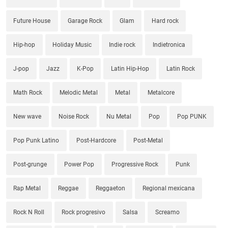
Future House
Garage Rock
Glam
Hard rock
Hip-hop
Holiday Music
Indie rock
Indietronica
J-pop
Jazz
K-Pop
Latin Hip-Hop
Latin Rock
Math Rock
Melodic Metal
Metal
Metalcore
New wave
Noise Rock
Nu Metal
Pop
Pop PUNK
Pop Punk Latino
Post-Hardcore
Post-Metal
Post-grunge
Power Pop
Progressive Rock
Punk
Rap Metal
Reggae
Reggaeton
Regional mexicana
Rock N Roll
Rock progresivo
Salsa
Screamo