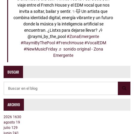
viaje entre el French House y el EDM vocal que nos
invita a soltar, bailar y sentir. ✨🐱 Un artista que
combina identidad digital, energía vibrante y un futuro
donde la música y la inteligencia artificial se
encuentran. ¿Listxs para dejarse llevar? 🎶
@raymi_by_the_pool
#ZonaEmergente
#RaymiByThePool
#FrenchHouse
#VocalEDM
#NewMusicFriday
♬ sonido original - Zona
Emergente
BUSCAR
ARCHIVO
2026
1630
agosto
19
julio
129
junio
241