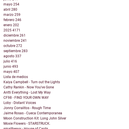
mayo
254
abril
280
marzo
259
febrero
246
enero
202
2025
4171
diciembre
261
noviembre
241
octubre
272
septiembre
283
agosto
337
julio
416
junio
493
mayo
407
Lista de medios
Kaiya Campbell - Turn out the Lights
Cathy Rankin - Now You've Gone
Antti Everything - Lost My Way
CF98 - FIND YOUR OWN WAY
Loby - Distant Voices
Jonny Corralitos - Rough Time
Jaime Rosas - Cueca Contemporanea
Moon Construction Kit: Long John Silver
Moxie Flowers - STARSTRUCK.
smallheavy - House of Cards