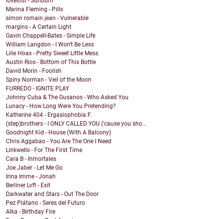
lovelost - Sunburn
Marina Fleming - Pills
simon romain jean - Vulnerable
margins - A Certain Light
Gavin Chappell-Bates - Simple Life
William Langdon - I Won't Be Less
Lilie Hoax - Pretty Sweet Little Mess
Austin Rios - Bottom of This Bottle
David Morin - Foolish
Spiny Norman - Veil of the Moon
FURREDO - IGNITE PLAY
Johnny Cuba & The Gusanos - Who Asked You
Lunacy - How Long Were You Pretending?
Katherine 404 - Ergasiophobia F.
(step)brothers - I ONLY CALLED YOU ('cause you sho...
Goodnight Kid - House (With A Balcony)
Chris Aggabao - You Are The One I Need
Linkwells - For The First Time
Cara B - Inmortales
Joe Jaber - Let Me Go
Irina Imme - Jonah
Berliner Lvft - Exit
Darkwater and Stars - Out The Door
Pez Plátano - Seres del Futuro
Alka - Birthday Fire