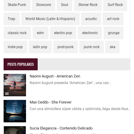
Skate Punk
Slowcore
Soul
Stoner Rock
Surf Rock
Trap
World Music (Latin & Hispanic)
acustic
art rock
classic rock
edm
electro pop
electronic
grunge
indie pop
latin pop
post-punk
punk rock
ska
POSTS POPULARES
Naomi August - American Zen
Naomi August presenta "American Zen" , una can…
Max Ceddo - She Forever
Con una atmósfera súper cálida y optimista, llega desde Nue…
Sucia Elegancia - Contenido Delicado