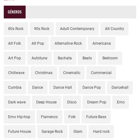
GÉNEROS
80s Rock
90s Rock
Adult Contemporary
Alt Country
Alt Folk
Alt Pop
Alternative Rock
Americana
Art Pop
Autotune
Bachata
Beats
Bedroom
Chillwave
Christmas
Cinematic
Commercial
Cumbia
Dance
Dance Hall
Dance Pop
Dancehall
Dark wave
Deep House
Disco
Dream Pop
Emo
Emo Hip-hop
Flamenco
Folk
Future Bass
Future House
Garage Rock
Glam
Hard rock