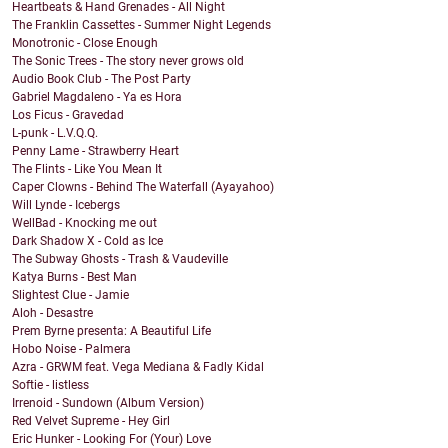
Heartbeats & Hand Grenades - All Night
The Franklin Cassettes - Summer Night Legends
Monotronic - Close Enough
The Sonic Trees - The story never grows old
Audio Book Club - The Post Party
Gabriel Magdaleno - Ya es Hora
Los Ficus - Gravedad
L-punk - L.V.Q.Q.
Penny Lame - Strawberry Heart
The Flints - Like You Mean It
Caper Clowns - Behind The Waterfall (Ayayahoo)
Will Lynde - Icebergs
WellBad - Knocking me out
Dark Shadow X - Cold as Ice
The Subway Ghosts - Trash & Vaudeville
Katya Burns - Best Man
Slightest Clue - Jamie
Aloh - Desastre
Prem Byrne presenta: A Beautiful Life
Hobo Noise - Palmera
Azra - GRWM feat. Vega Mediana & Fadly Kidal
Softie - listless
Irrenoid - Sundown (Album Version)
Red Velvet Supreme - Hey Girl
Eric Hunker - Looking For (Your) Love