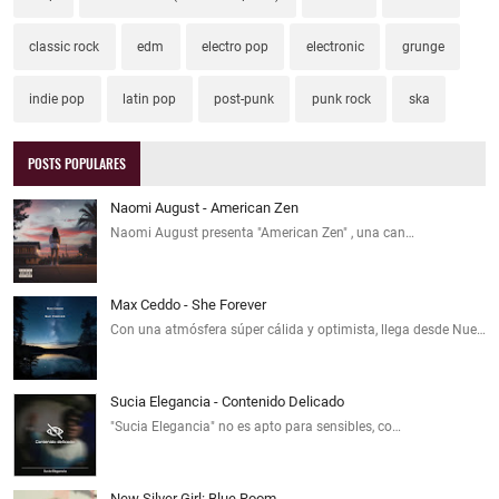
classic rock
edm
electro pop
electronic
grunge
indie pop
latin pop
post-punk
punk rock
ska
POSTS POPULARES
Naomi August - American Zen
Naomi August presenta "American Zen" , una can…
Max Ceddo - She Forever
Con una atmósfera súper cálida y optimista, llega desde Nue…
Sucia Elegancia - Contenido Delicado
"Sucia Elegancia" no es apto para sensibles, co…
New Silver Girl: Blue Room