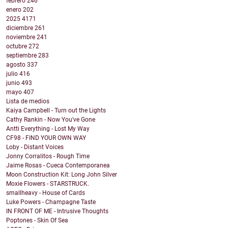
febrero
246
enero
202
2025
4171
diciembre
261
noviembre
241
octubre
272
septiembre
283
agosto
337
julio
416
junio
493
mayo
407
Lista de medios
Kaiya Campbell - Turn out the Lights
Cathy Rankin - Now You've Gone
Antti Everything - Lost My Way
CF98 - FIND YOUR OWN WAY
Loby - Distant Voices
Jonny Corralitos - Rough Time
Jaime Rosas - Cueca Contemporanea
Moon Construction Kit: Long John Silver
Moxie Flowers - STARSTRUCK.
smallheavy - House of Cards
Luke Powers - Champagne Taste
IN FRONT OF ME - Intrusive Thoughts
Poptones - Skin Of Sea