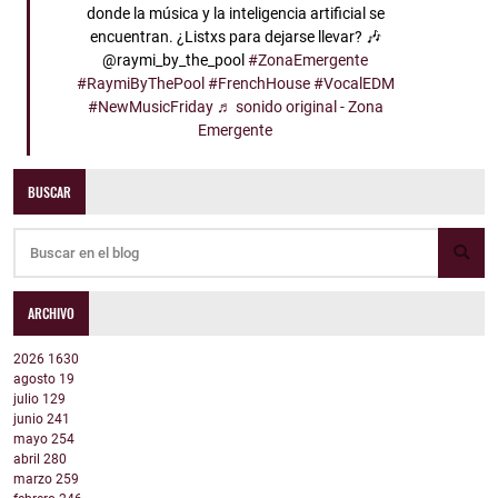
donde la música y la inteligencia artificial se
encuentran. ¿Listxs para dejarse llevar? 🎶
@raymi_by_the_pool
#ZonaEmergente
#RaymiByThePool
#FrenchHouse
#VocalEDM
#NewMusicFriday
♬ sonido original - Zona
Emergente
BUSCAR
ARCHIVO
2026
1630
agosto
19
julio
129
junio
241
mayo
254
abril
280
marzo
259