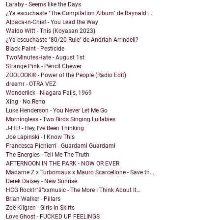
Laraby - Seems like the Days
¿Ya escuchaste "The Compilation Album" de Raynald ...
Alpaca-in-Chief - You Lead the Way
Waldo Witt - This (Koyasan 2023)
¿Ya escuchaste "80/20 Rule" de Andriah Arrindell?
Black Paint - Pesticide
TwoMinutesHate - August 1st
Strange Pink - Pencil Chewer
ZOOLOOK® - Power of the People (Radio Edit)
dreemr - OTRA VEZ
Wonderlick - Niagara Falls, 1969
Xing - No Reno
Luke Henderson - You Never Let Me Go
Morningless - Two Birds Singing Lullabies
J-HE! - Hey, I've Been Thinking
Joe Lapinski - I Know This
Francesca Pichierri - Guardami Guardami
The Energies - Tell Me The Truth
AFTERNOON IN THE PARK - NOW OR EVER
Madame Z x Turbomaus x Mauro Scarcellone - Save th...
Derek Daisey - New Sunrise
HCG Rocktr“ä“xxmusic - The More I Think About It…
Brian Walker - Pillars
Zoë Kilgren - Girls In Skirts
Love Ghost - FUCKED UP FEELINGS