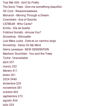
Trez Rek 500 - Ain't So Pretty
The Sonic Trees - Give me something beautiful
OK Cool - Waawooweewaa
Monarch - Moving Through a Dream
Coworkers - Ace of Swords
CATBEAR - Who Cares?
Emilio - Día de Suerte
Folklore Society - Amuse You?
Snowdrop - Silhouette
Luis Mera Lucky - Este es un camino largo
Snowdrop - Daisy On My Mind
Sierra Levesque - NEW GENERATION
Madison Grumbles - You and the Trees
Tyche - Unavailable
abril
357
marzo
332
febrero
411
enero
361
2024
3940
diciembre
329
noviembre
381
octubre
403
septiembre
373
agosto
434
julio
329