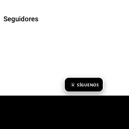
Seguidores
×
SÍGUENOS
Ya te sigo