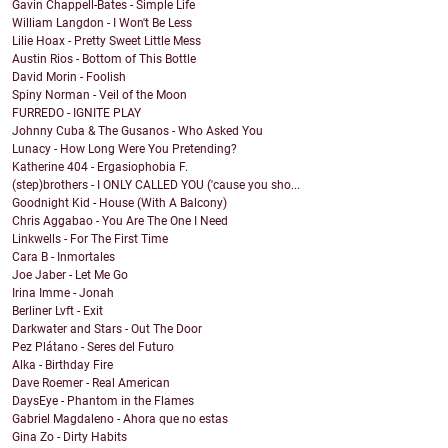
Gavin Chappell-Bates - Simple Life
William Langdon - I Won't Be Less
Lilie Hoax - Pretty Sweet Little Mess
Austin Rios - Bottom of This Bottle
David Morin - Foolish
Spiny Norman - Veil of the Moon
FURREDO - IGNITE PLAY
Johnny Cuba & The Gusanos - Who Asked You
Lunacy - How Long Were You Pretending?
Katherine 404 - Ergasiophobia F.
(step)brothers - I ONLY CALLED YOU ('cause you sho...
Goodnight Kid - House (With A Balcony)
Chris Aggabao - You Are The One I Need
Linkwells - For The First Time
Cara B - Inmortales
Joe Jaber - Let Me Go
Irina Imme - Jonah
Berliner Lvft - Exit
Darkwater and Stars - Out The Door
Pez Plátano - Seres del Futuro
Alka - Birthday Fire
Dave Roemer - Real American
DaysEye - Phantom in the Flames
Gabriel Magdaleno - Ahora que no estas
Gina Zo - Dirty Habits