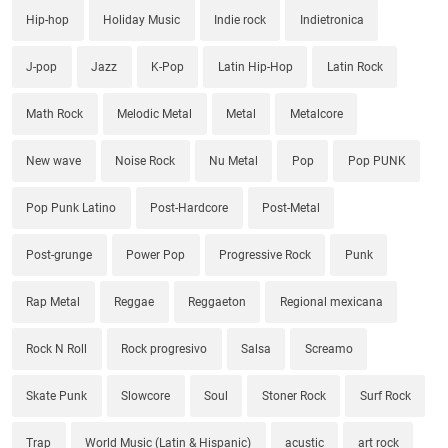
Hip-hop
Holiday Music
Indie rock
Indietronica
J-pop
Jazz
K-Pop
Latin Hip-Hop
Latin Rock
Math Rock
Melodic Metal
Metal
Metalcore
New wave
Noise Rock
Nu Metal
Pop
Pop PUNK
Pop Punk Latino
Post-Hardcore
Post-Metal
Post-grunge
Power Pop
Progressive Rock
Punk
Rap Metal
Reggae
Reggaeton
Regional mexicana
Rock N Roll
Rock progresivo
Salsa
Screamo
Skate Punk
Slowcore
Soul
Stoner Rock
Surf Rock
Trap
World Music (Latin & Hispanic)
acustic
art rock