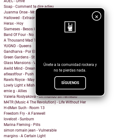
AOEC - Drive
Soap - Comment te dire adieu
Juanma Onse - Mr. Robot
×
Hallowed - Extraordinary Boy
Herax - Hoy
Siameses - Besos Inconexos
Band Of Four - No Sound
A Thousand Mad Things - Girl
¡Sigue nuestro
YUGND - Queens
Gandharva - Por El Rockanroll
blog!
Green Gardens - Stroom
Glass Mansions - VIOLET
Únete a la comunidad rockera y
Awild Mind - Dreamer
no te pierdas nada.
atleastfour - Push
Rawls Royce - May Days
SÍGUENOS
Lowly Light x Mishell Ivon - Lights Down Low
ernie g - Allies
Valeria Roslyakova - Un mundo sin remedio
M4TR (Music 4 The Revolution) - Life Without Her
H-dMan Such - Room 13
Freedom Fry - A Farewell
lovelost - Sunburn
Marina Fleming - Pills
simon romain jean - Vulnerable
margins - A Certain Light